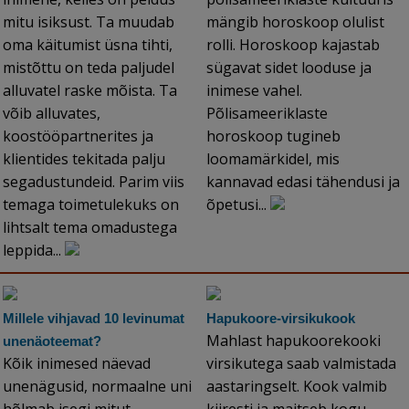
mitu isiksust. Ta muudab
mängib horoskoop olulist
oma käitumist üsna tihti,
rolli. Horoskoop kajastab
mistõttu on teda paljudel
sügavat sidet looduse ja
alluvatel raske mõista. Ta
inimese vahel.
võib alluvates,
Põlisameeriklaste
koostööpartnerites ja
horoskoop tugineb
klientides tekitada palju
loomamärkidel, mis
segadustundeid. Parim viis
kannavad edasi tähendusi ja
temaga toimetulekuks on
õpetusi...
lihtsalt tema omadustega
leppida...
Millele vihjavad 10 levinumat
Hapukoore-virsikukook
Mahlast hapukoorekooki
unenäoteemat?
Kõik inimesed näevad
virsikutega saab valmistada
unenägusid, normaalne uni
aastaringselt. Kook valmib