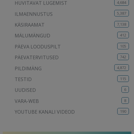
4,684
HUVITAVAT LUGEMIST
5,387
ILMAENNUSTUS
7,138
KÄSIRAAMAT
412
MÄLUMÄNGUD
105
PÄEVA LOODUSPILT
742
PÄEVATERVITUSED
4,872
PILDIMÄNG
115
TESTID
6
UUDISED
8
VARA-WEB
190
YOUTUBE KANALI VIDEOD