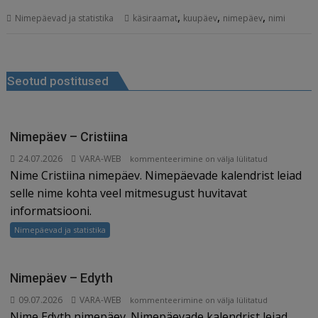
a
m
n
e
n
el
h
,
,
,
Nimepäevad ja statistika
käsiraamat
kuupäev
nimepäev
nimi
c
ai
k
d
te
e
r
e
l
e
di
r
g
e
Navigeerimine
b
dI
t
e
ra
a
Seotud postitused
o
n
st
m
d
o
s
k
Nimepäev – Cristiina
24.07.2026
VARA-WEB
Nimepäev
kommenteerimine on välja lülitatud
Nime Cristiina nimepäev. Nimepäevade kalendrist leiad
–
Cristiina
selle nime kohta veel mitmesugust huvitavat
informatsiooni.
Nimepäevad ja statistika
Nimepäev – Edyth
09.07.2026
VARA-WEB
Nimepäev
kommenteerimine on välja lülitatud
Nime Edyth nimepäev. Nimepäevade kalendrist leiad
–