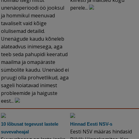
hõlmab isegi mitut
kiiresti ja maitseb kogu
unenäoperioodi öö jooksul
perele...
ja hommikul meenuvad
tavaliselt vaid kõige
olulisemad detailid.
Unenägude kaudu kõneleb
alateadvus inimesega, aga
teeb seda pahupidi keeratud
maailma ja omapäraste
sümbolite kaudu. Unenäod ei
pruugi olla prohvetlikud, aga
sageli hoiatavad inimest
probleemide ja haiguste
eest...
10 lõbusat tegevust lastele
Hinnad Eesti NSV-s
Eesti NSV määras hindasid
suvevaheajal