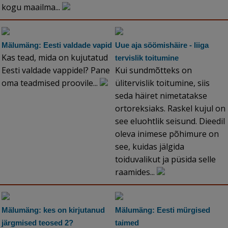
kogu maailma...
Mälumäng: Eesti valdade vapid
Uue aja söömishäire - liiga
Kas tead, mida on kujutatud
tervislik toitumine
Eesti valdade vappidel? Pane
Kui sundmõtteks on
oma teadmised proovile...
ülitervislik toitumine, siis
seda häiret nimetatakse
ortoreksiaks. Raskel kujul on
see eluohtlik seisund. Dieedil
oleva inimese põhimure on
see, kuidas jälgida
toiduvalikut ja püsida selle
raamides...
Mälumäng: kes on kirjutanud
Mälumäng: Eesti mürgised
järgmised teosed 2?
taimed