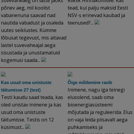
Suvevaheaeg on laste jaoks
Riiklik Hinnakomitee. Kas
põnev aeg, mil koolist
tead, kui palju maksid Eesti
vabanenuna saavad nad
NSV-s erinevad kaubad ja
nautida vabadust ja osaleda
teenused?...
uutes seiklustes. Kümme
lõbusat tegevust, mis aitavad
lastel suvevaheajal aega
sisustada ja unustamatuid
kogemusi saada...
Kas usud oma unistuste
Õige mõtlemine ravib
Inimene, nagu iga teinegi
täitumisse 2? (test)
Testi kaudu saad teada, kas
elusolend, saab oma
oled unistav inimene ja kas
bioenergiasüsteemi
usud oma unistuste
mõjutada ja reguleerida. Elus
täitumisse. Testis on 12
on vaja leida piisavalt aega
küsimust...
puhkamiseks ja