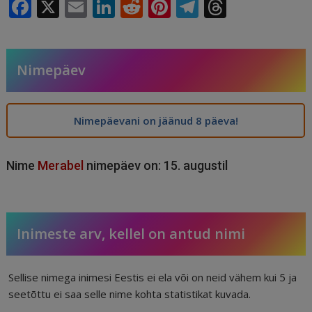
F
X
E
Li
R
Pi
T
T
a
m
n
e
n
el
h
c
ai
k
d
te
e
r
e
l
e
di
r
g
e
Nimepäev
b
dI
t
e
ra
a
o
n
st
m
d
Nimepäevani on jäänud 8 päeva!
o
s
k
Nime
Merabel
nimepäev on: 15. augustil
Inimeste arv, kellel on antud nimi
Sellise nimega inimesi Eestis ei ela või on neid vähem kui 5 ja
seetõttu ei saa selle nime kohta statistikat kuvada.