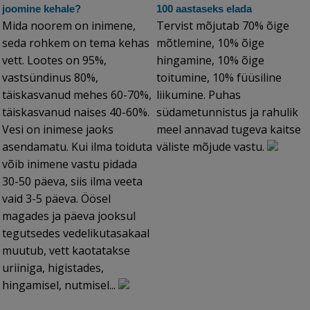
joomine kehale?
100 aastaseks elada
Mida noorem on inimene,
Tervist mõjutab 70% õige
seda rohkem on tema kehas
mõtlemine, 10% õige
vett. Lootes on 95%,
hingamine, 10% õige
vastsündinus 80%,
toitumine, 10% füüsiline
täiskasvanud mehes 60-70%,
liikumine. Puhas
täiskasvanud naises 40-60%.
südametunnistus ja rahulik
Vesi on inimese jaoks
meel annavad tugeva kaitse
asendamatu. Kui ilma toiduta
väliste mõjude vastu.
võib inimene vastu pidada
30-50 päeva, siis ilma veeta
vaid 3-5 päeva. Öösel
magades ja päeva jooksul
tegutsedes vedelikutasakaal
muutub, vett kaotatakse
uriiniga, higistades,
hingamisel, nutmisel...