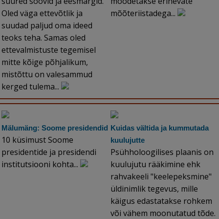
suured soovid ja eesmärgid.
mõõdetakse erinevate
Oled väga ettevõtlik ja
mõõteriistadega...
suudad paljud oma ideed
teoks teha. Samas oled
ettevalmistuste tegemisel
mitte kõige põhjalikum,
mistõttu on valesammud
kerged tulema...
Mälumäng: Soome presidendid
Kuidas vältida ja kummutada
10 küsimust Soome
kuulujutte
presidentide ja presidendi
Psühholoogilises plaanis on
institutsiooni kohta...
kuulujutu rääkimine ehk
rahvakeeli "keelepeksmine"
üldinimlik tegevus, mille
käigus edastatakse rohkem
või vähem moonutatud tõde.