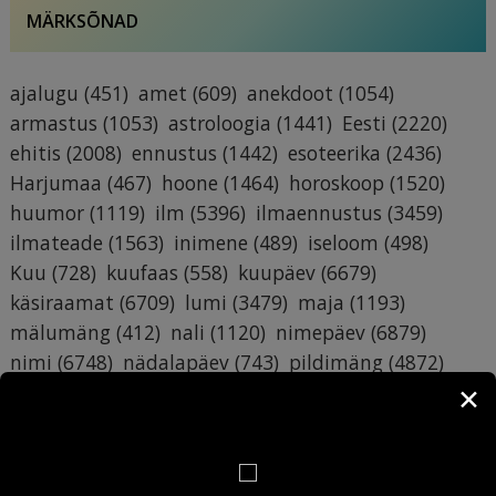
MÄRKSÕNAD
ajalugu
(451)
amet
(609)
anekdoot
(1054)
armastus
(1053)
astroloogia
(1441)
Eesti
(2220)
ehitis
(2008)
ennustus
(1442)
esoteerika
(2436)
Harjumaa
(467)
hoone
(1464)
horoskoop
(1520)
huumor
(1119)
ilm
(5396)
ilmaennustus
(3459)
ilmateade
(1563)
inimene
(489)
iseloom
(498)
Kuu
(728)
kuufaas
(558)
kuupäev
(6679)
käsiraamat
(6709)
lumi
(3479)
maja
(1193)
mälumäng
(412)
nali
(1120)
nimepäev
(6879)
nimi
(6748)
nädalapäev
(743)
pildimäng
(4872)
päev
(773)
päevahoroskoop
(546)
rahe
(3457)
✕
ruunid
(484)
Saaremaa
(483)
sademed
(3457)
sodiaak
(1269)
suhted
(387)
sünnipäev
(387)
Tallinn
(416)
Tartumaa
(398)
temperatuur
(3891)