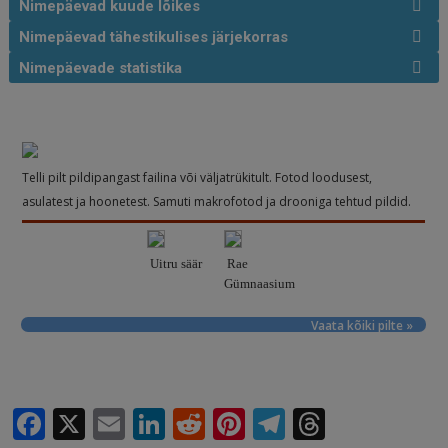
Nimepäevad kuude lõikes
Nimepäevad tähestikulises järjekorras
Nimepäevade statistika
Telli pilt pildipangast failina või väljatrükitult. Fotod loodusest,
asulatest ja hoonetest. Samuti makrofotod ja drooniga tehtud pildid.
Uitru säär
Rae
Gümnaasium
Vaata kõiki pilte »
F
X
E
Li
R
Pi
T
T