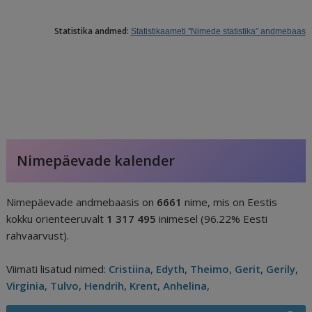
Statistika andmed:
Statistikaameti "Nimede statistika" andmebaas
Nimepäevade kalender
Nimepäevade andmebaasis on
6661
nime, mis on Eestis
kokku orienteeruvalt
1 317 495
inimesel (96.22% Eesti
rahvaarvust).
Viimati lisatud nimed:
Cristiina
,
Edyth
,
Theimo
,
Gerit
,
Gerily
,
Virginia
,
Tulvo
,
Hendrih
,
Krent
,
Anhelina
,