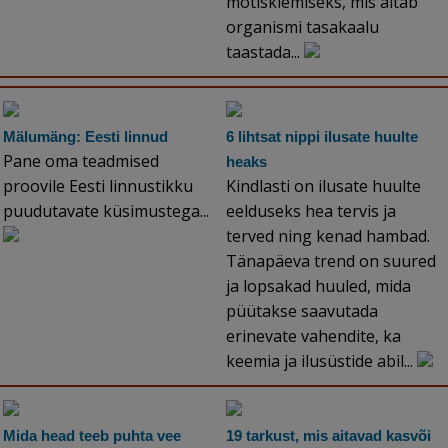
mõtisklemiseks, mis aitab
organismi tasakaalu
taastada...
Mälumäng: Eesti linnud
6 lihtsat nippi ilusate huulte
Pane oma teadmised
heaks
proovile Eesti linnustikku
Kindlasti on ilusate huulte
puudutavate küsimustega...
eelduseks hea tervis ja
terved ning kenad hambad.
Tänapäeva trend on suured
ja lopsakad huuled, mida
püütakse saavutada
erinevate vahendite, ka
keemia ja ilusüstide abil...
Mida head teeb puhta vee
19 tarkust, mis aitavad kasvõi