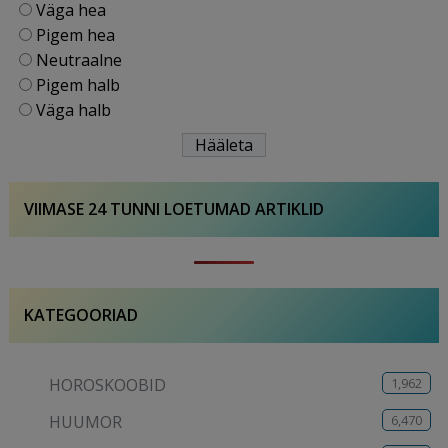
Väga hea
Pigem hea
Neutraalne
Pigem halb
Väga halb
VIIMASE 24 TUNNI LOETUMAD ARTIKLID
KATEGOORIAD
1,962
HOROSKOOBID
6,470
HUUMOR