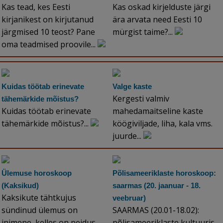
Kas tead, kes Eesti
Kas oskad kirjelduste järgi
kirjanikest on kirjutanud
ära arvata need Eesti 10
järgmised 10 teost? Pane
mürgist taime?...
oma teadmised proovile...
Kuidas töötab erinevate
Valge kaste
Kergesti valmiv
tähemärkide mõistus?
Kuidas töötab erinevate
mahedamaitseline kaste
tähemärkide mõistus?...
köögiviljade, liha, kala vms.
juurde...
Ülemuse horoskoop
Põlisameeriklaste horoskoop:
(Kaksikud)
saarmas (20. jaanuar - 18.
Kaksikute tähtkujus
veebruar)
sündinud ülemus on
SAARMAS (20.01-18.02):
inimene, kelles on peidus
põlisameeriklaste kultuuris