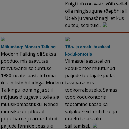
Kuigi info on väär, võib sellel
olla mingisugune tõepõhi all.
Ütleb ju vanasõnagi, et kus
suitsu, seal tuld...
Mälumäng: Modern Talking
Töö- ja eraelu tasakaal
Modern Talking oli Saksa
kodukontoris
popduo, mis saavutas
Viimastel aastatel on
rahvusvahelise tuntuse
kodukontor muutunud
1980-ndatel aastatel oma
paljude töötajate jaoks
ikooniliste hittidega. Modern
tavapäraseks
Talkingu looming ja stiil
töökorralduseks. Samas
mõjutasid tugevalt tolle aja
toob kodukontoris
muusikamaastikku. Nende
töötamine kaasa ka
muusika on jätkuvalt
väljakutseid, eriti töö- ja
populaarne ja armastatud
eraelu tasakaalu
paljude fännide seas üle
säilitamisel...