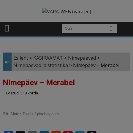
Skip
modal-check
to
content
Esileht
>
KÄSIRAAMAT
>
Nimepäevad
>
«»
Nimepäevad ja statistika
>
Nimepäev – Merabel
Nimepäev – Merabel
Loetud: 518 korda
Pilt:
Motaz Tawfik / pixabay.com