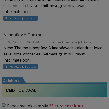
Edyth
selle nime kohta veel mitmesugust huvitavat
informatsiooni.
Nimepäevad ja statistika
Nimepäev – Theimo
09.07.2026
VARA-WEB
Nimepäev
kommenteerimine on välja lülitatud
Nime Theimo nimepäev. Nimepäevade kalendrist leiad
–
Theimo
selle nime kohta veel mitmesugust huvitavat
informatsiooni.
Nimepäevad ja statistika
Ostukorv
MEID TOETAVAD
Pane oma reklaam siia
35 euro eest kuus