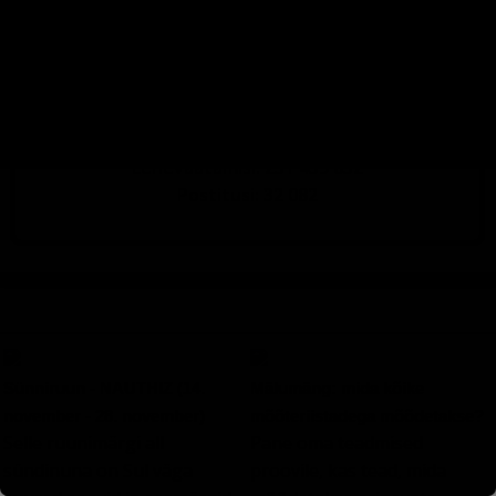
tervitus
(742)
torm
(3462)
tuul
(3460)
tähtkuju
(1268)
töö
(964)
vihm
(3460)
äike
(3456)
õhuniiskus
(3516)
Lehevaatamisi: 251 459 052
Postitusi: 32 082
Sünniruun - NAUTHIZ (14.
Mälumäng: mida kõike
november - 28. november)
mõõteriistadega mõõdetakse?
Selle ruunimärgi all
Pane oma teadmised
sündinuna on Sul väga
proovile, kas tead, mida