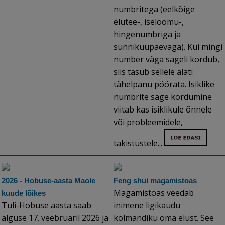
numbritega (eelkõige
elutee-, iseloomu-,
hingenumbriga ja
sünnikuupäevaga). Kui mingi
number väga sageli kordub,
siis tasub sellele alati
tähelpanu pöörata. Isiklike
numbrite sage kordumine
viitab kas isiklikule õnnele
või probleemidele,
takistustele...
2026 - Hobuse-aasta Maole
Feng shui magamistoas
Magamistoas veedab
kuude lõikes
Tuli-Hobuse aasta saab
inimene ligikaudu
alguse 17. veebruaril 2026 ja
kolmandiku oma elust. See