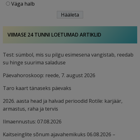
Väga halb
VIIMASE 24 TUNNI LOETUMAD ARTIKLID
Test: sümbol, mis su pilgu esimesena vangistab, reedab
su hinge suurima saladuse
Päevahoroskoop: reede, 7. august 2026
Taro kaart tänaseks päevaks
2026. aasta head ja halvad perioodid Rotile: karjäär,
armastus, raha ja tervis
Ilmaennustus: 07.08.2026
Kaitseinglite sõnum ajavahemikuks 06.08.2026 –