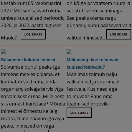
kestab kuni 05. veebruarini
on kõige privaatsem ruum ja
2027. Millised saavad olema
seostub sisemise minaga.
umbes kuuajalised perioodid
See peaks olema nagu
2026. ja 2027. aasta alguses
pühamu, kuhu pääsevad vaid
Maole?...
valitud inimesed...
Solvumine kulutab inimest
Mälumäng: kus toimuvad
Solvumise puhul peaks iga
kuulsad festivalid?
inimene meeles pidama, et
Maailmas toimub palju
kannatab vaid tema enda
väiksemaid ja suurimaid
organism, solvaja tervis viga
festivale. Kus need aga
solvamisest ei saa. Mille eest
toimuvad? Pane oma
siis ennast karistada? Mõnda
teadmised proovile...
inimest ei õnnestu kellelgi
riivata, teine haavub iga asja
peale, inimesed on väga