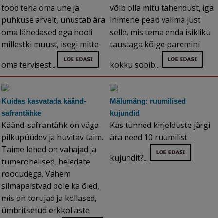
tööd teha oma une ja
võib olla mitu tähendust, iga
puhkuse arvelt, unustab ära
inimene peab valima just
oma lähedased ega hooli
selle, mis tema enda isikliku
millestki muust, isegi mitte
taustaga kõige paremini
oma tervisest...
kokku sobib...
Kuidas kasvatada käänd-
Mälumäng: ruumilised
safrantähke
kujundid
Käänd-safrantähk on väga
Kas tunned kirjelduste järgi
pilkupüüdev ja huvitav taim.
ära need 10 ruumilist
Taime lehed on vahajad ja
kujundit?...
tumerohelised, heledate
roodudega. Vähem
silmapaistvad pole ka õied,
mis on torujad ja kollased,
ümbritsetud erkkollaste