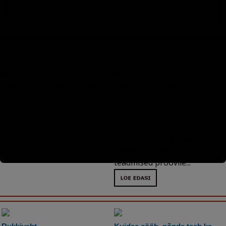
Mälumäng: sõnad ja nende
Mälumäng: 21. detsembril on
tähendused
Toomapäev
Pane oma teadmised
21. detsembril on
proovile, kas tead järgmiste
Toomapäev. Mida tead
sõnade tähendusi?...
Toomapäeva faktide ja
traditsioonide kohta? Pane
teadmised proovile...