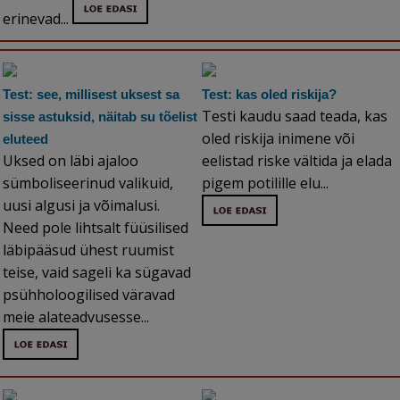
erinevad...
Test: see, millisest uksest sa
Test: kas oled riskija?
Testi kaudu saad teada, kas
sisse astuksid, näitab su tõelist
oled riskija inimene või
eluteed
Uksed on läbi ajaloo
eelistad riske vältida ja elada
sümboliseerinud valikuid,
pigem potilille elu...
uusi algusi ja võimalusi.
Need pole lihtsalt füüsilised
läbipääsud ühest ruumist
teise, vaid sageli ka sügavad
psühholoogilised väravad
meie alateadvusesse...