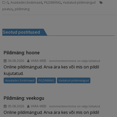
,
,
,
0
Avastades Eestimaad
PILDIMÄNG
Vastatud pildimängud
c
ai
k
d
te
e
r
,
peatus
pildimäng
e
l
e
di
r
g
e
b
dI
t
e
ra
a
Navigeerimine
o
n
st
m
d
Seotud postitused
o
s
k
Pildimäng: hoone
06.08.2026
VARA-WEB
Pildimäng:
kommenteerimine on välja lülitatud
Online pildimängud. Arva ära kes või mis on pildil
hoone
kujutatud.
Avastades Eestimaad
PILDIMÄNG
Vastatud pildimängud
Pildimäng: veekogu
05.08.2026
VARA-WEB
Pildimäng:
kommenteerimine on välja lülitatud
Online pildimängud. Arva ära kes või mis on pildil
veekogu