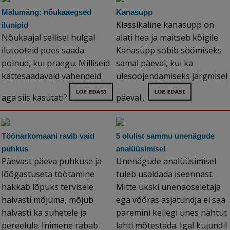
Mälumäng: nõukaaegsed
Kanasupp
Klassikaline kanasupp on
ilunipid
Nõukaajal sellisel hulgal
alati hea ja maitseb kõigile.
ilutooteid poes saada
Kanasupp sobib söömiseks
polnud, kui praegu. Milliseid
samal päeval, kui ka
kättesaadavaid vahendeid
ülesoojendamiseks järgmisel
aga siis kasutati?
päeval...
Töönarkomaani ravib vaid
5 olulist sammu unenägude
puhkus
analüüsimisel
Päevast päeva puhkuse ja
Unenägude analüüsimisel
lõõgastuseta töötamine
tuleb usaldada iseennast.
hakkab lõpuks tervisele
Mitte ükski unenäoseletaja
halvasti mõjuma, mõjub
ega võõras asjatundja ei saa
halvasti ka suhetele ja
paremini kellegi unes nähtut
pereelule. Inimene rabab
lahti mõtestada. Igal kujundil