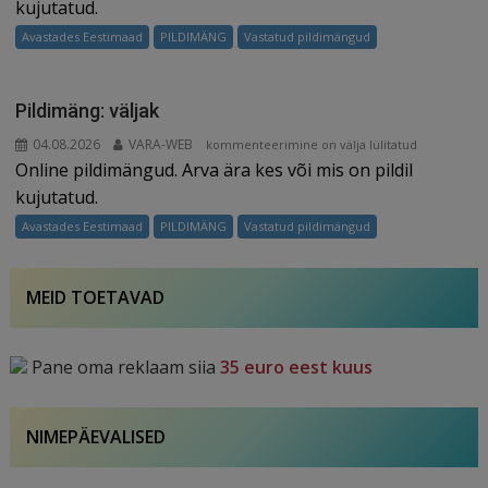
kujutatud.
Avastades Eestimaad
PILDIMÄNG
Vastatud pildimängud
Pildimäng: väljak
04.08.2026
VARA-WEB
Pildimäng:
kommenteerimine on välja lülitatud
Online pildimängud. Arva ära kes või mis on pildil
väljak
kujutatud.
Avastades Eestimaad
PILDIMÄNG
Vastatud pildimängud
MEID TOETAVAD
Pane oma reklaam siia
35 euro eest kuus
NIMEPÄEVALISED