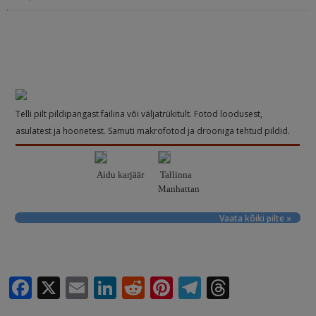
Telli pilt pildipangast failina või väljatrükitult. Fotod loodusest,
asulatest ja hoonetest. Samuti makrofotod ja drooniga tehtud pildid.
Aidu karjäär
Tallinna
Manhattan
Vaata kõiki pilte »
F
X
E
Li
R
Pi
T
T
a
m
n
e
n
el
h