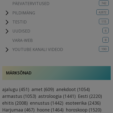
742
PÄEVATERVITUSED
4,872
PILDIMÄNG
115
TESTID
6
UUDISED
8
VARA-WEB
190
YOUTUBE KANALI VIDEOD
MÄRKSÕNAD
ajalugu
(451)
amet
(609)
anekdoot
(1054)
armastus
(1053)
astroloogia
(1441)
Eesti
(2220)
ehitis
(2008)
ennustus
(1442)
esoteerika
(2436)
Harjumaa
(467)
hoone
(1464)
horoskoop
(1520)