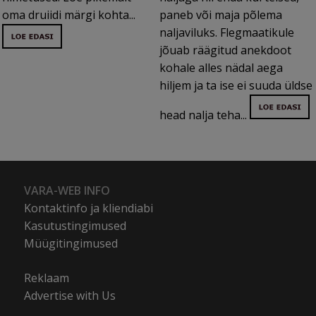
oma druiidi märgi kohta...
paneb või maja põlema
naljaviluks. Flegmaatikule
jõuab räägitud anekdoot
kohale alles nädal aega
hiljem ja ta ise ei suuda üldse
head nalja teha...
VARA-WEB INFO
Kontaktinfo ja kliendiabi
Kasutustingimused
Müügitingimused
Reklaam
Advertise with Us