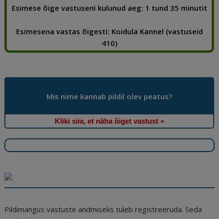
b
dI
t
e
ra
a
Esimese õige vastuseni kulunud aeg: 1 tund 35 minutit
o
n
st
m
d
Esimesena vastas õigesti: Koidula Kannel (vastuseid
o
s
410)
k
Mis nime kannab pildil olev peatus?
Kliki siia, et näha õiget vastust »
Pildimängus vastuste andmiseks tuleb registreeruda. Seda