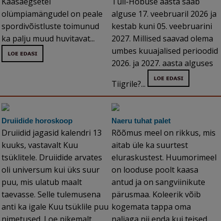
Kaasaegsetel
Tuli-Hobuse aasta saab
olümpiamängudel on peale
alguse 17. veebruaril 2026 ja
spordivõistluste toimunud
kestab kuni 05. veebruarini
ka palju muud huvitavat...
2027. Millised saavad olema
umbes kuuajalised perioodid
2026. ja 2027. aasta alguses
Tiigrile?...
Druiidide horoskoop
Naeru tuhat palet
Druiidid jagasid kalendri 13
Rõõmus meel on rikkus, mis
kuuks, vastavalt Kuu
aitab üle ka suurtest
tsüklitele. Druiidide arvates
eluraskustest. Huumorimeel
oli universum kui üks suur
on looduse poolt kaasa
puu, mis ulatub maalt
antud ja on sangviinikute
taevasse. Selle tulemusena
pärusmaa. Koleerik võib
anti ka igale Kuu tsüklile puu
kogemata tappa oma
nimetused. Loe pikemalt
naljaga nii enda kui teised,