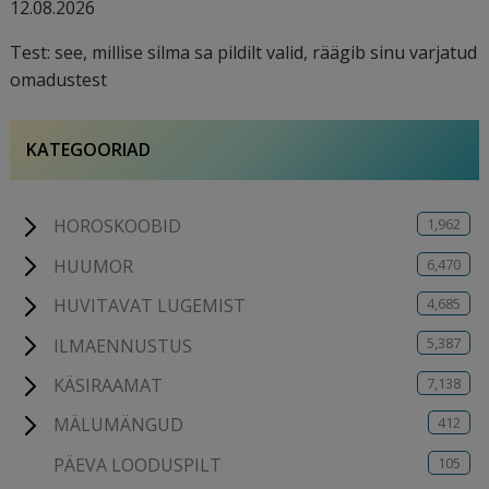
12.08.2026
Test: see, millise silma sa pildilt valid, räägib sinu varjatud
omadustest
KATEGOORIAD
1,962
HOROSKOOBID
6,470
HUUMOR
4,685
HUVITAVAT LUGEMIST
5,387
ILMAENNUSTUS
7,138
KÄSIRAAMAT
412
MÄLUMÄNGUD
105
PÄEVA LOODUSPILT