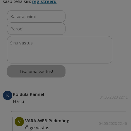
saab teha siin:
registreeru
Koidula Kannel
K
04.05.2023 22:41
Harju
VARA-WEB Pildimäng
V
04.05.2023 22:46
Õige vastus