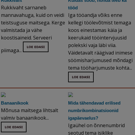
Rukkivaht
Kuidas sööb, nõnda teeb ka
Rukkivaht sarnaneb
tööd
mannavahuga, kuid on veidi
Iga tööandja võiks enne
teistsuguse maitsega. Kerge
kellegi töölevõtmist temaga
valmistada ja vähe
koos einestamas käia ja
koostisaineid. Serveeri
keerukaid tööintervjuusid
polekski vaja läbi viia.
piimaga...
Väidetavalt räägivad inimese
söömisharjumused mõndagi
tema tööharjumuste kohta...
Banaanikook
Mida tähendavad erilised
Mõnusa maitsega lihtsalt
numbrikombinatsioonid
valmiv banaanikook...
igapäevaelus?
Igaühel on õnnenumbrid
seotud tema isiklike