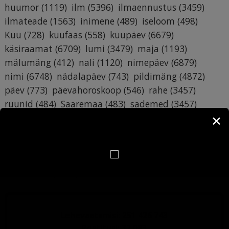
huumor
(1119)
ilm
(5396)
ilmaennustus
(3459)
ilmateade
(1563)
inimene
(489)
iseloom
(498)
Kuu
(728)
kuufaas
(558)
kuupäev
(6679)
käsiraamat
(6709)
lumi
(3479)
maja
(1193)
mälumäng
(412)
nali
(1120)
nimepäev
(6879)
nimi
(6748)
nädalapäev
(743)
pildimäng
(4872)
päev
(773)
päevahoroskoop
(546)
rahe
(3457)
ruunid
(484)
Saaremaa
(483)
sademed
(3457)
sodiaak
(1269)
suhted
(387)
sünnipäev
(387)
✕
Tallinn
(416)
Tartumaa
(398)
temperatuur
(3891)
tervitus
(742)
torm
(3462)
tuul
(3460)
tähtkuju
(1268)
töö
(964)
vihm
(3460)
äike
(3456)
õhuniiskus
(3516)
Lehevaatamisi: 251 426 743
Postitusi: 32 083