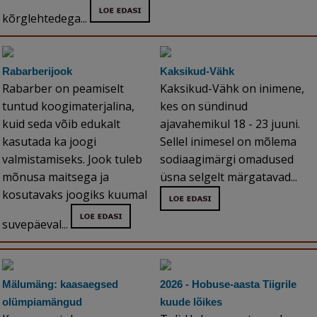
kõrglehtedega...
Rabarberijook
Kaksikud-Vähk
Rabarber on peamiselt
Kaksikud-Vähk on inimene,
tuntud koogimaterjalina,
kes on sündinud
kuid seda võib edukalt
ajavahemikul 18 - 23 juuni.
kasutada ka joogi
Sellel inimesel on mõlema
valmistamiseks. Jook tuleb
sodiaagimärgi omadused
mõnusa maitsega ja
üsna selgelt märgatavad...
kosutavaks joogiks kuumal
suvepäeval...
Mälumäng: kaasaegsed
2026 - Hobuse-aasta Tiigrile
olümpiamängud
kuude lõikes