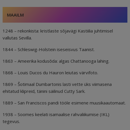
MAAILM
1248 – rekonkista: kristlaste sõjavägi Kastiilia juhtimisel
vallutas Sevilla.
1844 – Schleswig-Holstein iseseisvus Taanist.
1863 – Ameerika kodusõda: algas Chattanooga lahing.
1868 – Louis Ducos du Hauron leiutas värvifoto.
1869 – Šotimaal Dumbartonis lasti vette üks viimasena
ehitatud klipreid, tänini säilinud Cutty Sark.
1889 – San Franciscos pandi tööle esimene muusikaautomaat.
1938 – Soomes keelati isamaalise rahvaliikumise (IKL)
tegevus.