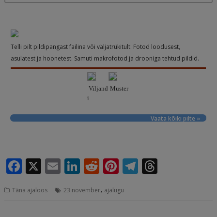
Telli pilt pildipangast failina või väljatrükitult. Fotod loodusest,
asulatest ja hoonetest. Samuti makrofotod ja drooniga tehtud pildid.
Viljand
Muster
i
Vaata kõiki pilte »
F
X
E
Li
R
Pi
T
T
a
m
n
e
n
el
h
,
Täna ajaloos
23 november
ajalugu
c
ai
k
d
te
e
r
e
l
e
di
r
g
e