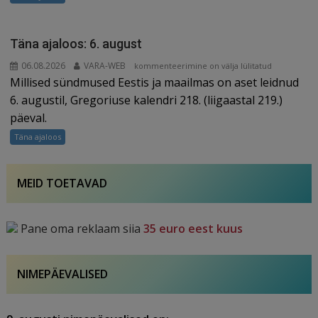
Täna ajaloos: 6. august
06.08.2026
VARA-WEB
Täna
kommenteerimine on välja lülitatud
Millised sündmused Eestis ja maailmas on aset leidnud
ajaloos:
6.
6. augustil, Gregoriuse kalendri 218. (liigaastal 219.)
august
päeval.
Täna ajaloos
MEID TOETAVAD
Pane oma reklaam siia
35 euro eest kuus
NIMEPÄEVALISED