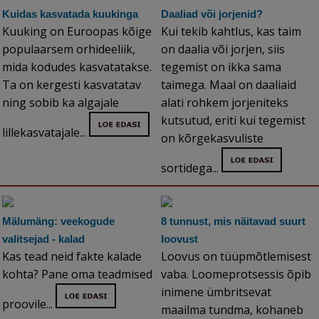
Kuidas kasvatada kuukinga
Daaliad või jorjenid?
Kuuking on Euroopas kõige
Kui tekib kahtlus, kas taim
populaarsem orhideeliik,
on daalia või jorjen, siis
mida kodudes kasvatatakse.
tegemist on ikka sama
Ta on kergesti kasvatatav
taimega. Maal on daaliaid
ning sobib ka algajale
alati rohkem jorjeniteks
kutsutud, eriti kui tegemist
lillekasvatajale...
on kõrgekasvuliste
sortidega...
Mälumäng: veekogude
8 tunnust, mis näitavad suurt
valitsejad - kalad
loovust
Kas tead neid fakte kalade
Loovus on tüüpmõtlemisest
kohta? Pane oma teadmised
vaba. Loomeprotsessis õpib
inimene ümbritsevat
proovile...
maailma tundma, kohaneb