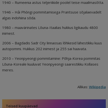
1940 – Rumeenia astus teljeriikide poolel teise maailmasõtta.
1946 – Hải Phòngi pommitamisega Prantsuse sõjalaevadelt
algas indohiina sõda.
1980 – maavärinates Lõuna-Itaalias hukkus ligikaudu 4800
inimest.
2006 – Bagdadis Sadr City linnaosas lõhkesid lähestikku kuus
autopommi. Hukkus 202 inimest ja 255 sai haavata.
2010 – Yeonpyeongi pommitamine: Põhja-Korea pommitas
Lõuna-Koreale kuuluvat Yeonpyeongi saarestikku Kollases
meres.
Allikas:
Wikipedia
Teised kuupäevad