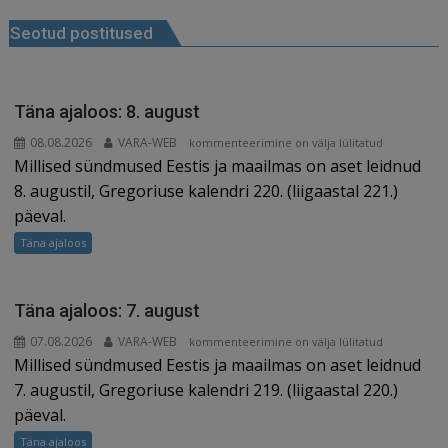
Navigeerimine
b
dI
t
e
ra
a
Seotud postitused
o
n
st
m
d
o
s
k
Täna ajaloos: 8. august
08.08.2026
VARA-WEB
Täna
kommenteerimine on välja lülitatud
Millised sündmused Eestis ja maailmas on aset leidnud
ajaloos:
8.
8. augustil, Gregoriuse kalendri 220. (liigaastal 221.)
august
päeval.
Täna ajaloos
Täna ajaloos: 7. august
07.08.2026
VARA-WEB
Täna
kommenteerimine on välja lülitatud
Millised sündmused Eestis ja maailmas on aset leidnud
ajaloos:
7.
7. augustil, Gregoriuse kalendri 219. (liigaastal 220.)
august
päeval.
Täna ajaloos