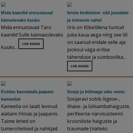
Mida kaardid ennustavad
Iiriste kinkimine: sild jumalate
käesolevaks kuuks
ja inimeste vahel
Mida ennustavad Taro
Iiris on lõikelillena tuntud
kaardid Sulle käimasolevaks
juba kaua aega ning see lill
on saanud endale selle aja
kuuks...
jooksul väga erilise
tähenduse ja sümboolika...
Kuidas kasvatada jaapani
Sooja ja külmaga valu vastu
Soojaravi sobib liigese-,
kameeliat
Kameelia on laialt levinud
lihase- ja lülisambahaiguste,
aiataim Hiinas ja Jaapanis.
perifeerse närvisüsteemi
Taime lehed on
krooniliste haiguste ja
tumerohelised ja nahkjad.
traumade (näiteks