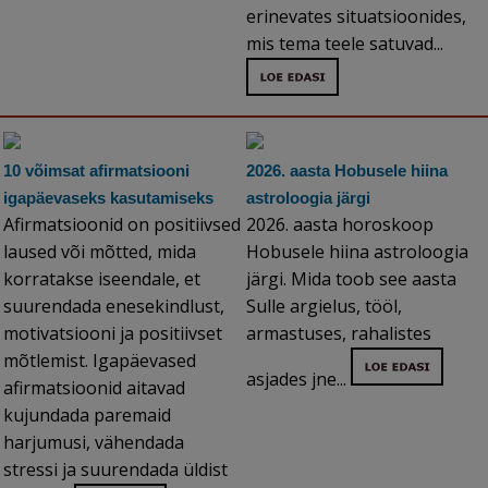
erinevates situatsioonides,
mis tema teele satuvad...
10 võimsat afirmatsiooni
2026. aasta Hobusele hiina
igapäevaseks kasutamiseks
astroloogia järgi
Afirmatsioonid on positiivsed
2026. aasta horoskoop
laused või mõtted, mida
Hobusele hiina astroloogia
korratakse iseendale, et
järgi. Mida toob see aasta
suurendada enesekindlust,
Sulle argielus, tööl,
motivatsiooni ja positiivset
armastuses, rahalistes
mõtlemist. Igapäevased
asjades jne...
afirmatsioonid aitavad
kujundada paremaid
harjumusi, vähendada
stressi ja suurendada üldist