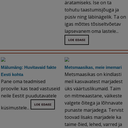
äratamiseks. Ise on ta
tohutu taastumisjõuga ja
püsiv ning läbinägelik. Ta on
igas mõttes tõsiseltvõetav
lapsevanem oma lastele...
Mälumäng: Huvitavaid fakte
Metsmaasikas, meie imemari
Metsmaasikas on kindlasti
Eesti kohta
Pane oma teadmised
meil kasvavatest marjadest
proovile: kas tead vastuseid
üks väärtuslikumaid. Taim
neile Eestit puudutavatele
on mitmeaastane, väikeste
valgete õitega ja lõhnavate
küsimustele...
punaste marjadega. Tervist
toovad lisaks marjadele ka
taime õied, lehed, varred ja