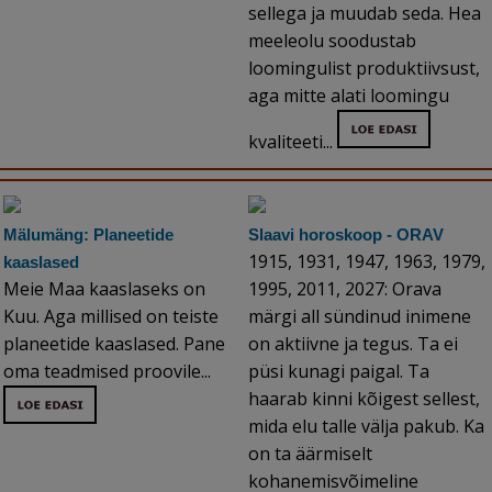
sellega ja muudab seda. Hea
meeleolu soodustab
loomingulist produktiivsust,
aga mitte alati loomingu
kvaliteeti...
Mälumäng: Planeetide
Slaavi horoskoop - ORAV
1915, 1931, 1947, 1963, 1979,
kaaslased
Meie Maa kaaslaseks on
1995, 2011, 2027: Orava
Kuu. Aga millised on teiste
märgi all sündinud inimene
planeetide kaaslased. Pane
on aktiivne ja tegus. Ta ei
oma teadmised proovile...
püsi kunagi paigal. Ta
haarab kinni kõigest sellest,
mida elu talle välja pakub. Ka
on ta äärmiselt
kohanemisvõimeline