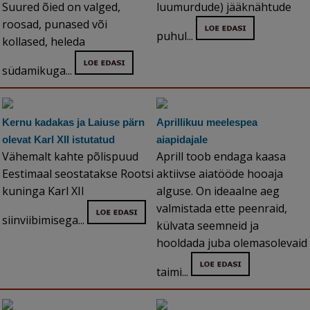
Suured õied on valged,
luumurdude) jääknähtude
roosad, punased või
puhul...
kollased, heleda
südamikuga...
Kernu kadakas ja Laiuse pärn
Aprillikuu meelespea
olevat Karl XII istutatud
aiapidajale
Vähemalt kahte põlispuud
Aprill toob endaga kaasa
Eestimaal seostatakse Rootsi
aktiivse aiatööde hooaja
kuninga Karl XII
alguse. On ideaalne aeg
valmistada ette peenraid,
siinviibimisega...
külvata seemneid ja
hooldada juba olemasolevaid
taimi...