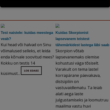
Test naistele: kuidas meestega
Kuidas Skorpionist
veab?
lapsevanem teistest
Kui head või halvad on Sinu
tähemärkidest lastega läbi saab
võimalused selleks, et leida
Skorpion võtab
enda kõrvale soovitud mees?
lapsevanemaks olemise
Kokku on testis 14
kohustusi väga tõsiselt.
Varakult on tema lastel
küsimust...
korrapärane päevakava,
distsipliin on
vastuvaidlematu. Ta leiab
alati aega laste
julgustamiseks ja loomutruu
maailma vastu huvi