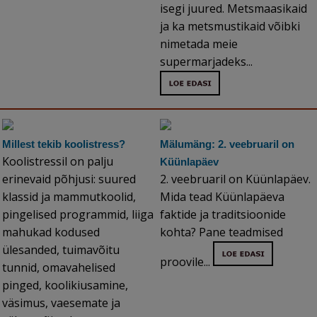
isegi juured. Metsmaasikaid
ja ka metsmustikaid võibki
nimetada meie
supermarjadeks...
Millest tekib koolistress?
Mälumäng: 2. veebruaril on
Koolistressil on palju
Küünlapäev
erinevaid põhjusi: suured
2. veebruaril on Küünlapäev.
klassid ja mammutkoolid,
Mida tead Küünlapäeva
pingelised programmid, liiga
faktide ja traditsioonide
mahukad kodused
kohta? Pane teadmised
ülesanded, tuimavõitu
proovile...
tunnid, omavahelised
pinged, koolikiusamine,
väsimus, vaesemate ja