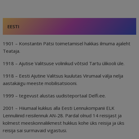
e
l
e
di
r
g
e
b
dI
t
e
ra
a
o
n
st
m
d
EESTI
o
s
k
1901 – Konstantin Pätsi toimetamisel hakkas ilmuma ajaleht
Teataja.
1918 – Ajutise Valitsuse volinikud võtsid Tartu ülikooli üle.
1918 – Eesti Ajutine Valitsus kuulutas Virumaal välja nelja
aastakäigu meeste mobilisatsiooni.
1999 – tegevust alustas uudisteportaal Delfi.ee.
2001 – Hiiumaal kukkus alla Eesti Lennukompanii ELK
Lennuliinid reisilennuk AN-28. Pardal olnud 14 reisijast ja
kolmest meeskonnaliikmest hukkus kohe üks reisija ja üks
reisija sai surmavaid vigastusi.