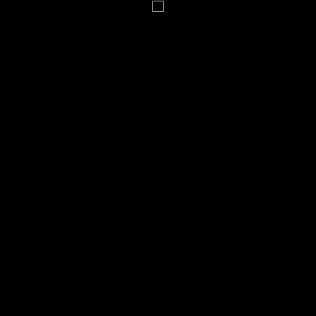
ilmateade
(1567)
inimene
(489)
iseloom
(498)
Kuu
(730)
kuufaas
(560)
kuupäev
(6679)
käsiraamat
(6709)
lumi
(3479)
maja
(1193)
mälumäng
(412)
nali
(1120)
nimepäev
(6880)
nimi
(6748)
nädalapäev
(743)
pildimäng
(4874)
päev
(773)
päevahoroskoop
(548)
rahe
(3457)
ruunid
(484)
Saaremaa
(483)
sademed
(3457)
sodiaak
(1271)
suhted
(387)
sünnipäev
(387)
Tallinn
(416)
Tartumaa
(398)
temperatuur
(3891)
tervitus
(742)
torm
(3462)
tuul
(3460)
tähtkuju
(1270)
töö
(964)
vihm
(3460)
äike
(3456)
õhuniiskus
(3516)
Lehevaatamisi: 251 657 396
Postitusi: 32 092