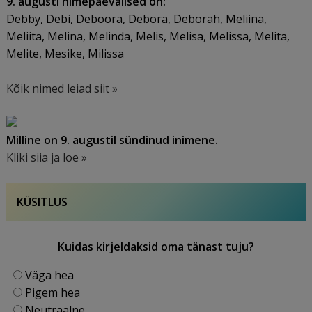
9. augusti nimepäevalised on:
Debby, Debi, Deboora, Debora, Deborah, Meliina,
Meliita, Melina, Melinda, Melis, Melisa, Melissa, Melita,
Melite, Mesike, Milissa
Kõik nimed leiad siit »
Milline on 9. augustil sündinud inimene.
Kliki siia ja loe »
KÜSITLUS
Kuidas kirjeldaksid oma tänast tuju?
Väga hea
Pigem hea
Neutraalne