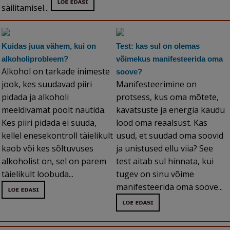
säilitamisel...
Kuidas juua vähem, kui on
Test: kas sul on olemas
alkoholiprobleem?
võimekus manifesteerida oma
Alkohol on tarkade inimeste
soove?
jook, kes suudavad piiri
Manifesteerimine on
pidada ja alkoholi
protsess, kus oma mõtete,
meeldivamat poolt nautida.
kavatsuste ja energia kaudu
Kes piiri pidada ei suuda,
lood oma reaalsust. Kas
kellel enesekontroll täielikult
usud, et suudad oma soovid
kaob või kes sõltuvuses
ja unistused ellu viia? See
alkoholist on, sel on parem
test aitab sul hinnata, kui
täielikult loobuda...
tugev on sinu võime
manifesteerida oma soove...