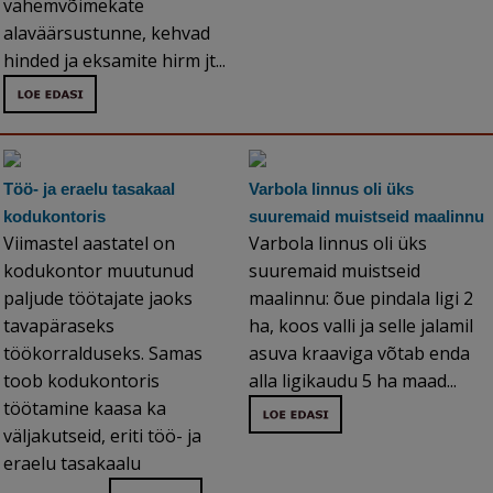
vähemvõimekate
alaväärsustunne, kehvad
hinded ja eksamite hirm jt...
Töö- ja eraelu tasakaal
Varbola linnus oli üks
kodukontoris
suuremaid muistseid maalinnu
Viimastel aastatel on
Varbola linnus oli üks
kodukontor muutunud
suuremaid muistseid
paljude töötajate jaoks
maalinnu: õue pindala ligi 2
tavapäraseks
ha, koos valli ja selle jalamil
töökorralduseks. Samas
asuva kraaviga võtab enda
toob kodukontoris
alla ligikaudu 5 ha maad...
töötamine kaasa ka
väljakutseid, eriti töö- ja
eraelu tasakaalu