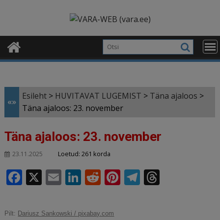
Skip
modal-check
to
content
Esileht
>
HUVITAVAT LUGEMIST
>
Täna ajaloos
>
«»
Täna ajaloos: 23. november
Täna ajaloos: 23. november
Loetud: 261 korda
23.11.2025
F
X
E
Li
R
Pi
T
T
a
m
n
e
n
el
h
c
ai
k
d
te
e
r
Pilt:
Dariusz Sankowski / pixabay.com