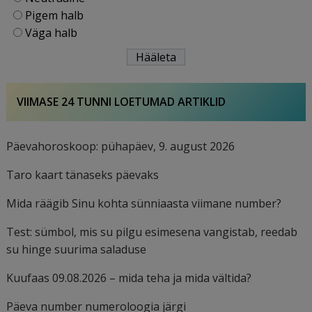
Pigem halb
Väga halb
VIIMASE 24 TUNNI LOETUMAD ARTIKLID
Päevahoroskoop: pühapäev, 9. august 2026
Taro kaart tänaseks päevaks
Mida räägib Sinu kohta sünniaasta viimane number?
Test: sümbol, mis su pilgu esimesena vangistab, reedab
su hinge suurima saladuse
Kuufaas 09.08.2026 – mida teha ja mida vältida?
Päeva number numeroloogia järgi