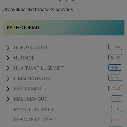
Oraaklikaardid tänaseks päevaks
KATEGOORIAD
1,966
HOROSKOOBID
6,470
HUUMOR
4,684
HUVITAVAT LUGEMIST
5,391
ILMAENNUSTUS
7,138
KÄSIRAAMAT
412
MÄLUMÄNGUD
105
PÄEVA LOODUSPILT
742
PÄEVATERVITUSED