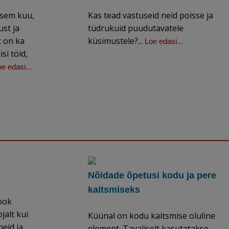
ksem kuu,
Kas tead vastuseid neid poisse ja
st ja
tüdrukuid puudutavatele
 on ka
küsimustele?...
Loe edasi...
isi töid,
e edasi...
Nõidade õpetusi kodu ja pere
kaitsmiseks
ook
jalt kui
Küünal on kodu kaitsmise oluline
neid ja
element. Tavaliselt kasutatakse