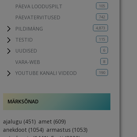
105
PÄEVA LOODUSPILT
742
PÄEVATERVITUSED
4,873
PILDIMÄNG
115
TESTID
6
UUDISED
8
VARA-WEB
190
YOUTUBE KANALI VIDEOD
MÄRKSÕNAD
ajalugu
(451)
amet
(609)
anekdoot
(1054)
armastus
(1053)