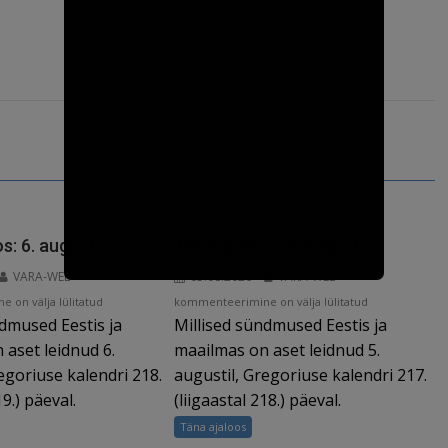
s: 6. august
Täna ajaloos: 5. august
VARA-WEB
05.08.2026
VARA-WEB
Täna
 on välja lülitatud
kommenteerimine on välja lülitatud
ndmused Eestis ja
Millised sündmused Eestis ja
ajaloos:
5.
 aset leidnud 6.
maailmas on aset leidnud 5.
august
egoriuse kalendri 218.
augustil, Gregoriuse kalendri 217.
19.) päeval.
(liigaastal 218.) päeval.
Täna ajaloos