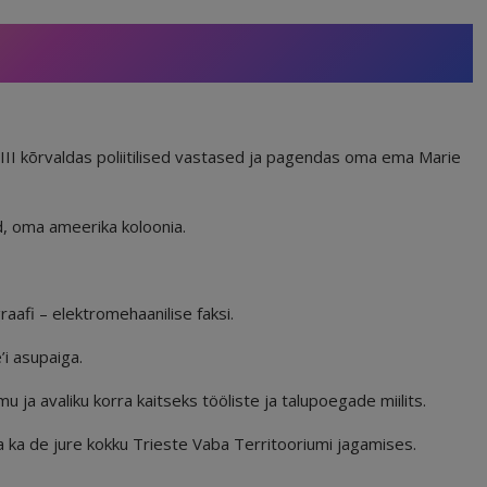
XIII kõrvaldas poliitilised vastased ja pagendas oma ema Marie
, oma ameerika koloonia.
raafi – elektromehaanilise faksi.
’i asupaiga.
a avaliku korra kaitseks tööliste ja talupoegade miilits.
ia ka de jure kokku Trieste Vaba Territooriumi jagamises.