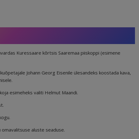
vardas Kuressaare kõrtsis Saaremaa piiskoppi (esimene
rikuõpetajale Johann Georg Eisenile ülesandeks koostada kava,
isele.
koja esimeheks valiti Helmut Maandi.
t.
kogu.
 omavalitsuse aluste seaduse.