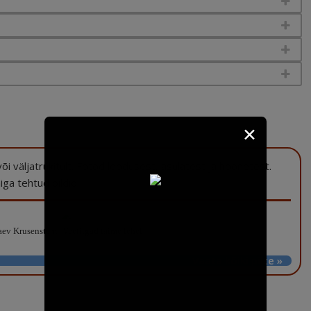
✕
a või väljatrükitult. Fotod loodusest, asulatest ja hoonetest.
ga tehtud pildid.
aev Krusenstern
Veetilgad taime lehel
Vaata kõiki pilte »