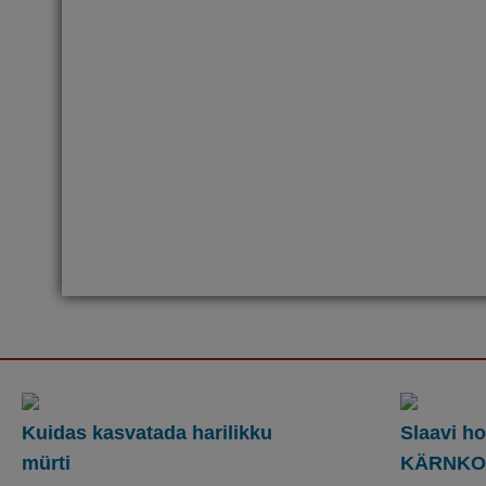
Kuidas kasvatada harilikku
Slaavi h
mürti
KÄRNKONN