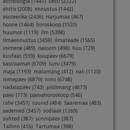
astroloogia
(1441)
Eesti
(2222)
ehitis
(2008)
ennustus
(1442)
esoteerika
(2436)
Harjumaa
(467)
hoone
(1464)
horoskoop
(1520)
huumor
(1119)
ilm
(5398)
ilmaennustus
(3459)
ilmateade
(1565)
inimene
(489)
iseloom
(498)
Kuu
(729)
kuufaas
(559)
kuupäev
(6679)
käsiraamat
(6709)
lumi
(3479)
maja
(1193)
mälumäng
(412)
nali
(1120)
nimepäev
(6879)
nimi
(6748)
nädalapäev
(743)
pildimäng
(4873)
päev
(773)
päevahoroskoop
(546)
rahe
(3457)
ruunid
(484)
Saaremaa
(483)
sademed
(3457)
sodiaak
(1269)
suhted
(387)
sünnipäev
(387)
Tallinn
(416)
Tartumaa
(398)