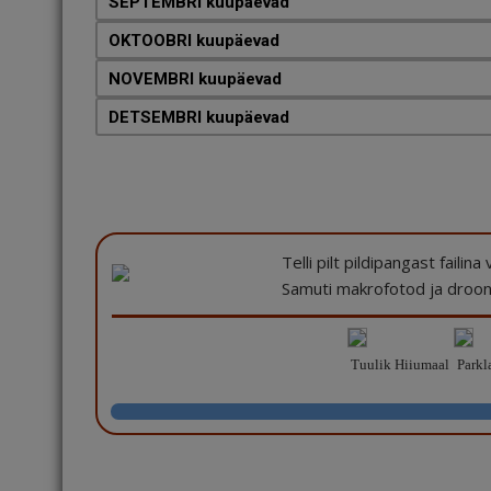
SEPTEMBRI kuupäevad
OKTOOBRI kuupäevad
NOVEMBRI kuupäevad
DETSEMBRI kuupäevad
Telli pilt pildipangast failin
Samuti makrofotod ja drooni
Tuulik Hiiumaal
Parkl