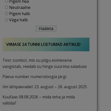
Pigem hea
Neutraalne
Pigem halb
Väga halb
VIIMASE 24 TUNNI LOETUMAD ARTIKLID
Test: sümbol, mis su pilgu esimesena
vangistab, reedab su hinge suurima saladuse
Päeva number numeroloogia järgi
Ilm lähipäevadel: 23. august – 26. august 2025
Kuufaas 08.08.2026 – mida teha ja mida
vältida?