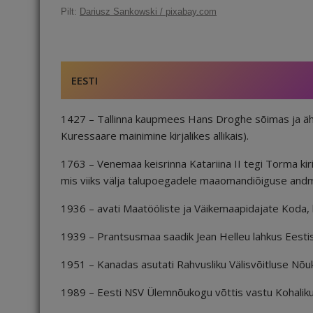
c
ai
k
d
te
e
r
Pilt:
Dariusz Sankowski / pixabay.com
e
l
e
di
r
g
e
b
dI
t
e
ra
a
o
n
st
m
d
EESTI
o
s
k
1427 – Tallinna kaupmees Hans Droghe sõimas ja äh
Kuressaare mainimine kirjalikes allikais).
1763 – Venemaa keisrinna Katariina II tegi Torma ki
mis viiks välja talupoegadele maaomandiõiguse andm
1936 – avati Maatööliste ja Väikemaapidajate Koda, 
1939 – Prantsusmaa saadik Jean Helleu lahkus Eestis
1951 – Kanadas asutati Rahvusliku Välisvõitluse Nõu
1989 – Eesti NSV Ülemnõukogu võttis vastu Kohaliku