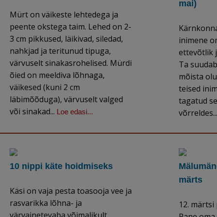
mai)
Mürt on väikeste lehtedega ja
peente okstega taim. Lehed on 2-
Kärnkonna
3 cm pikkused, läikivad, siledad,
inimene o
nahkjad ja teritunud tipuga,
ettevõtlik
värvuselt sinakasrohelised. Mürdi
Ta suudab
õied on meeldiva lõhnaga,
mõista olu
väikesed (kuni 2 cm
teised ini
läbimõõduga), värvuselt valged
tagatud se
või sinakad...
Loe edasi...
võrreldes..
10 nippi käte hoidmiseks
Mälumäng
märts
Käsi on vaja pesta toasooja vee ja
rasvarikka lõhna- ja
12. märts
värvainetevaba võimalikult
Pane oma 