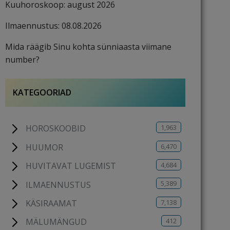
Kuuhoroskoop: august 2026
Ilmaennustus: 08.08.2026
Mida räägib Sinu kohta sünniaasta viimane
number?
KATEGOORIAD
1,963
HOROSKOOBID
6,470
HUUMOR
4,684
HUVITAVAT LUGEMIST
5,389
ILMAENNUSTUS
7,138
KÄSIRAAMAT
412
MÄLUMÄNGUD