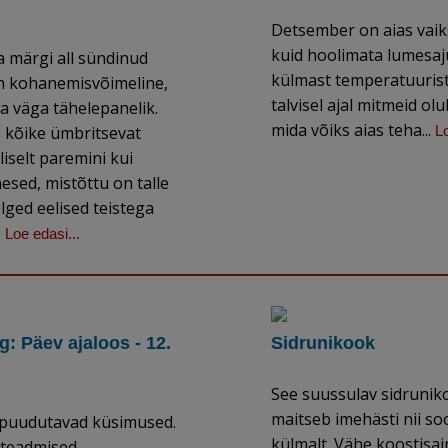
Detsember on aias vai
kuid hoolimata lumesaju
 märgi all sündinud
külmast temperatuurist
n kohanemisvõimeline,
talvisel ajal mitmeid olul
 ja väga tähelepanelik.
mida võiks aias teha...
 kõike ümbritsevat
Lo
liselt paremini kui
mesed, mistõttu on talle
lged eelised teistega
.
Loe edasi...
: Päev ajaloos - 12.
Sidrunikook
See suussulav sidrunik
maitseb imehästi nii soo
i puudutavad küsimused.
külmalt. Vähe koostisai
teadmised