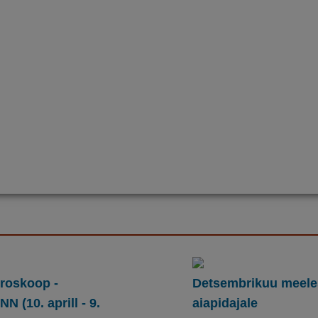
oroskoop -
Detsembrikuu meel
 (10. aprill - 9.
aiapidajale