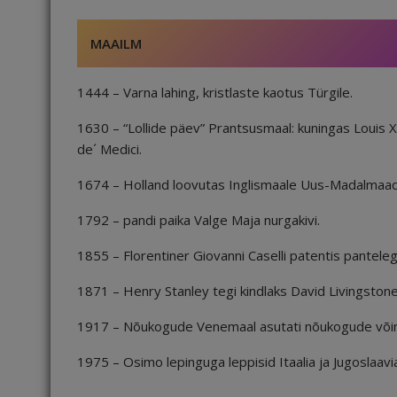
MAAILM
1444 – Varna lahing, kristlaste kaotus Türgile.
1630 – “Lollide päev” Prantsusmaal: kuningas Louis 
de´ Medici.
1674 – Holland loovutas Inglismaale Uus-Madalmaad
1792 – pandi paika Valge Maja nurgakivi.
1855 – Florentiner Giovanni Caselli patentis panteleg
1871 – Henry Stanley tegi kindlaks David Livingstone
1917 – Nõukogude Venemaal asutati nõukogude võimu j
1975 – Osimo lepinguga leppisid Itaalia ja Jugoslaav