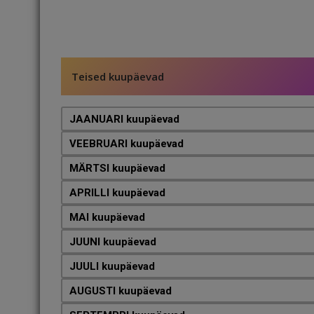
Teised kuupäevad
JAANUARI kuupäevad
VEEBRUARI kuupäevad
MÄRTSI kuupäevad
APRILLI kuupäevad
MAI kuupäevad
JUUNI kuupäevad
JUULI kuupäevad
AUGUSTI kuupäevad