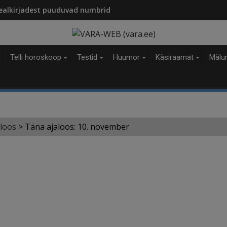
modal-check
ealkirjadest puuduvad numbrid
Telli horoskoop
Testid
Huumor
Käsiraamat
Mälu
loos
>
Täna ajaloos: 10. november