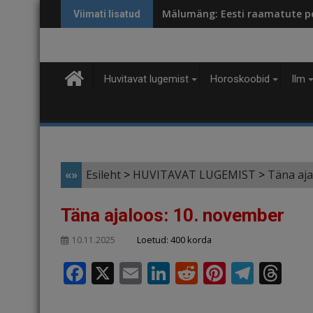
Skip
Mälumäng: Eesti raamatute p
Viimati lisatud
to
content
Huvitavat lugemist
Horoskoobid
Ilm
«»
Esileht
>
HUVITAVAT LUGEMIST
>
Täna aja
Täna ajaloos: 10. november
Loetud: 400 korda
10.11.2025
F
X
E
Li
R
Pi
T
T
a
m
n
e
n
el
h