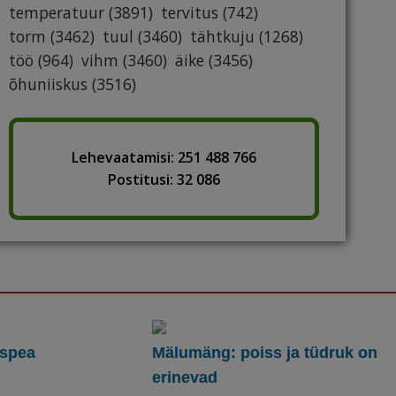
temperatuur
(3891)
tervitus
(742)
torm
(3462)
tuul
(3460)
tähtkuju
(1268)
töö
(964)
vihm
(3460)
äike
(3456)
õhuniiskus
(3516)
Lehevaatamisi: 251 488 766
Postitusi: 32 086
espea
Mälumäng: poiss ja tüdruk on
erinevad