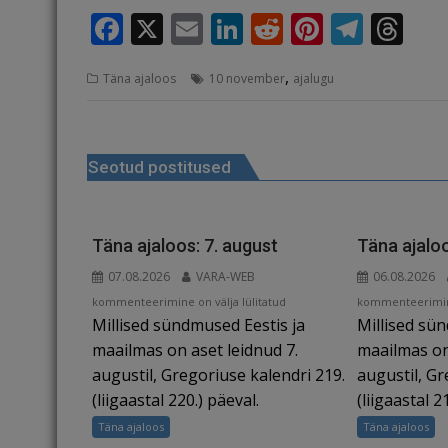
F
X
E
Li
R
Pi
T
T
a
m
n
e
n
el
h
,
Täna ajaloos
10 november
ajalugu
c
ai
k
d
te
e
r
e
l
e
di
r
g
e
Navigeerimine
b
dI
t
e
ra
a
Seotud postitused
o
n
st
m
d
o
s
k
Täna ajaloos: 7. august
Täna ajaloo
07.08.2026
VARA-WEB
06.08.2026
Täna
Täna
kommenteerimine on välja lülitatud
kommenteerimine
Millised sündmused Eestis ja
Millised sü
ajaloos:
ajaloos:
7.
6.
maailmas on aset leidnud 7.
maailmas on
august
august
augustil, Gregoriuse kalendri 219.
augustil, Gr
(liigaastal 220.) päeval.
(liigaastal 2
Täna ajaloos
Täna ajaloos