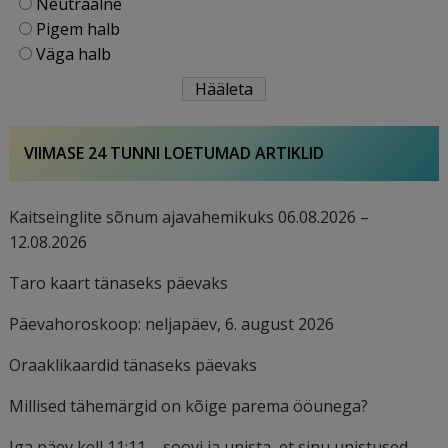
Neutraalne
Pigem halb
Väga halb
VIIMASE 24 TUNNI LOETUMAD ARTIKLID
Kaitseinglite sõnum ajavahemikuks 06.08.2026 –
12.08.2026
Taro kaart tänaseks päevaks
Päevahoroskoop: neljapäev, 6. august 2026
Oraaklikaardid tänaseks päevaks
Millised tähemärgid on kõige parema ööunega?
Iga päev kell 11:11 – soovi ja unista, et sinu unistused