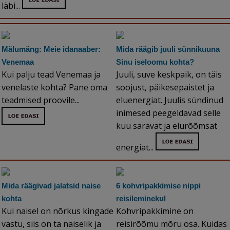
läbi...
Mälumäng: Meie idanaaber:
Mida räägib juuli sünnikuuna
Venemaa
Sinu iseloomu kohta?
Kui palju tead Venemaa ja
Juuli, suve keskpaik, on täis
venelaste kohta? Pane oma
soojust, päikesepaistet ja
teadmised proovile...
eluenergiat. Juulis sündinud
inimesed peegeldavad selle
kuu säravat ja elurõõmsat
energiat...
Mida räägivad jalatsid naise
6 kohvripakkimise nippi
kohta
reisileminekul
Kui naisel on nõrkus kingade
Kohvripakkimine on
vastu, siis on ta naiselik ja
reisirõõmu mõru osa. Kuidas