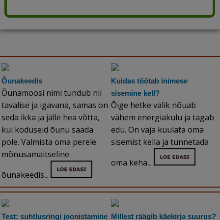
Õunakeedis
Kuidas töötab inimese
Õunamoosi nimi tundub nii
sisemine kell?
tavalise ja igavana, samas on
Õige hetke valik nõuab
seda ikka ja jälle hea võtta,
vähem energiakulu ja tagab
kui koduseid õunu saada
edu. On vaja kuulata oma
pole. Valmista oma perele
sisemist kella ja tunnetada
mõnusamaitseline
oma keha...
õunakeedis...
Test: suhtlusringi joonistamine
Millest räägib käekirja suurus?