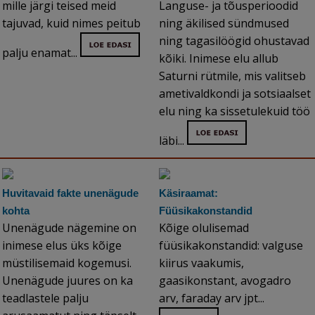
mille järgi teised meid
Languse- ja tõusperioodid
tajuvad, kuid nimes peitub
ning äkilised sündmused
ning tagasilöögid ohustavad
palju enamat...
kõiki. Inimese elu allub
Saturni rütmile, mis valitseb
ametivaldkondi ja sotsiaalset
elu ning ka sissetulekuid töö
läbi...
Huvitavaid fakte unenägude
Käsiraamat:
kohta
Füüsikakonstandid
Unenägude nägemine on
Kõige olulisemad
inimese elus üks kõige
füüsikakonstandid: valguse
müstilisemaid kogemusi.
kiirus vaakumis,
Unenägude juures on ka
gaasikonstant, avogadro
teadlastele palju
arv, faraday arv jpt...