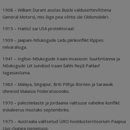
1908 – William Durant asutas Buicki valdusettevõttena
General Motorsi, mis õige pea võttis üle Oldsmobile’i.
1915 – Haitist sai USA protektoraat.
1939 – Jaapani-Nõukogude Liidu piirikonflikt lõppes
relvarahuga.
1941 – Inglise-Nõukogude Iraani invasioon: Suurbritannia ja
Nõukogude Liit sundisid Iraani šahhi Reẕā Pahlavī
tagasiastuma.
1963 – Malaya, Singapur, Briti Põhja-Borneo ja Sarawak
ühinesid Malaisia Föderatsiooniks.
1970 – palestiinlaste ja Jordaania valitsuse vaheline konflikt
eskaleerus mustaks septembriks.
1975 – Austraalia valitsetud ÜRO hooldusterritoorium Paapua
Uus-Guinea iseseisvus.