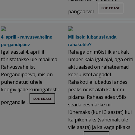
pangaarvel...
4. aprill - rahvusvaheline
Milliseid lubadusi anda
porgandipäev
rahakotile?
Igal aastal 4. aprillil
Rahaga on mõistlik arukalt
tähistatakse üle maailma
ümber käia igal ajal, aga eriti
Rahvusvahelist
aktuaalsed on rahateemad
Porgandipäeva, mis on
keerulistel aegadel.
pühendatud ühele
Rahakotile lubadusi andes
köögiviljade kuningatest -
peaks neist alati ka kinni
pidama. Rahaasjades võib
porgandile...
seada eesmärke nii
lühemaks (kuni 3 aastat) kui
ka pikemaks (vähemalt üle
viie aasta) ja ka väga pikaks