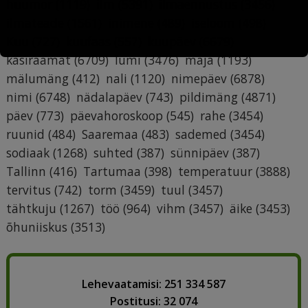
huumor
(1119)
ilm
(5391)
ilmaennustus
(3456)
ilmateade
(1561)
inimene
(489)
iseloom
(498)
Kuu
(727)
kuufaas
(557)
kuupäev
(6679)
käsiraamat
(6709)
lumi
(3476)
maja
(1193)
mälumäng
(412)
nali
(1120)
nimepäev
(6878)
nimi
(6748)
nädalapäev
(743)
pildimäng
(4871)
päev
(773)
päevahoroskoop
(545)
rahe
(3454)
ruunid
(484)
Saaremaa
(483)
sademed
(3454)
sodiaak
(1268)
suhted
(387)
sünnipäev
(387)
Tallinn
(416)
Tartumaa
(398)
temperatuur
(3888)
tervitus
(742)
torm
(3459)
tuul
(3457)
tähtkuju
(1267)
töö
(964)
vihm
(3457)
äike
(3453)
õhuniiskus
(3513)
Lehevaatamisi: 251 334 587
Postitusi: 32 074