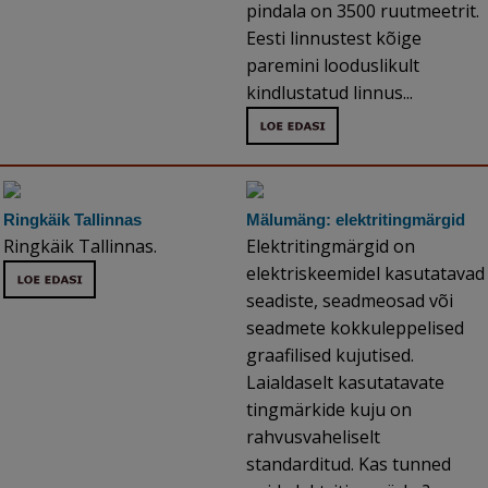
pindala on 3500 ruutmeetrit.
Eesti linnustest kõige
paremini looduslikult
kindlustatud linnus...
Ringkäik Tallinnas
Mälumäng: elektritingmärgid
Ringkäik Tallinnas.
Elektritingmärgid on
elektriskeemidel kasutatavad
seadiste, seadmeosad või
seadmete kokkuleppelised
graafilised kujutised.
Laialdaselt kasutatavate
tingmärkide kuju on
rahvusvaheliselt
standarditud. Kas tunned