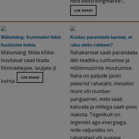
neid elektritingmärke?...
Mälumäng: Kummalisi fakte
Kuidas parandada karmat, et
kuulsuste kohta
raha oleks rohkem?
Mälumäng: Mida kõike
Rahakarmat saab parandada
huvitavat saad teada
läbi teadliku suhtumise ja
filminäitlejate, lauljate jt.
mõttemustrite muutumise.
Raha on paljude jaoks
kohta.
paberist rahatäht, metallist
münt või number
pangaarvel, mida saab
katsuda ja millega saab poes
maksta. Tegelikult on
tegemist aga energiaga,
mille väljundiks on
rahatähed või summa