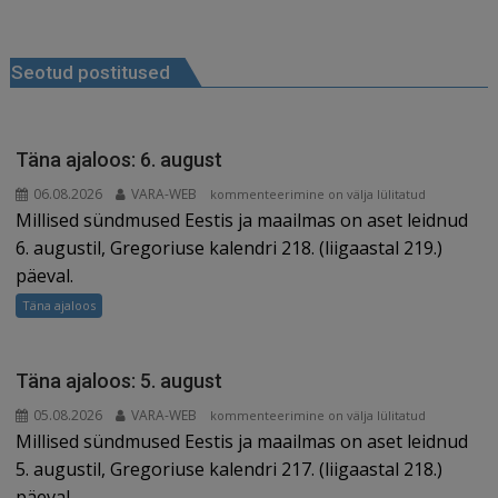
e
l
e
di
r
g
e
Navigeerimine
b
dI
t
e
ra
a
Seotud postitused
o
n
st
m
d
o
s
k
Täna ajaloos: 6. august
06.08.2026
VARA-WEB
Täna
kommenteerimine on välja lülitatud
Millised sündmused Eestis ja maailmas on aset leidnud
ajaloos:
6.
6. augustil, Gregoriuse kalendri 218. (liigaastal 219.)
august
päeval.
Täna ajaloos
Täna ajaloos: 5. august
05.08.2026
VARA-WEB
Täna
kommenteerimine on välja lülitatud
Millised sündmused Eestis ja maailmas on aset leidnud
ajaloos:
5.
5. augustil, Gregoriuse kalendri 217. (liigaastal 218.)
august
päeval.