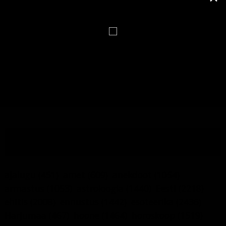
742
PÄEVATERVITUSED
4,871
PILDIMÄNG
114
TESTID
6
UUDISED
8
VARA-WEB
190
YOUTUBE KANALI VIDEOD
MÄRKSÕNAD
ajalugu
(451)
amet
(609)
anekdoot
(1054)
armastus
(1053)
astroloogia
(1440)
Eesti
(2218)
ehitis
(2008)
ennustus
(1442)
esoteerika
(2436)
Harjumaa
(467)
hoone
(1464)
horoskoop
(1519)