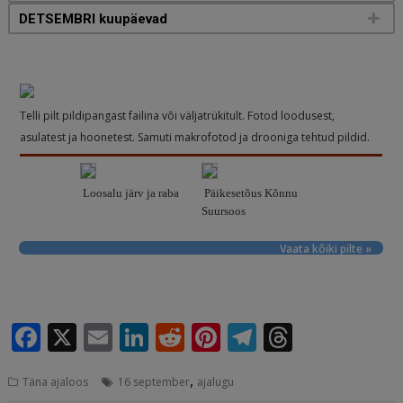
DETSEMBRI kuupäevad
Telli pilt pildipangast failina või väljatrükitult. Fotod loodusest,
asulatest ja hoonetest. Samuti makrofotod ja drooniga tehtud pildid.
Loosalu järv ja raba
Päikesetõus Kõnnu
Suursoos
Vaata kõiki pilte »
F
X
E
Li
R
Pi
T
T
a
m
n
e
n
el
h
,
Täna ajaloos
16 september
ajalugu
c
ai
k
d
te
e
r