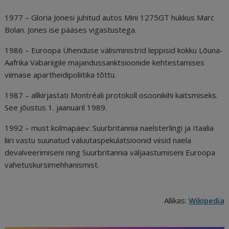
1977 – Gloria Jonesi juhitud autos Mini 1275GT hukkus Marc
Bolan. Jones ise pääses vigastustega.
1986 – Euroopa Ühenduse välisministrid leppisid kokku Lõuna-
Aafrika Vabariigile majandussanktsioonide kehtestamises
viimase apartheidipoliitika tõttu.
1987 – allkirjastati Montréali protokoll osoonikihi kaitsmiseks.
See jõustus 1. jaanuaril 1989.
1992 – must kolmapäev: Suurbritannia naelsterlingi ja Itaalia
liiri vastu suunatud valuutaspekulatsioonid viisid naela
devalveerimiseni ning Suurbritannia väljaastumiseni Euroopa
vahetuskursimehhanismist.
Allikas:
Wikipedia