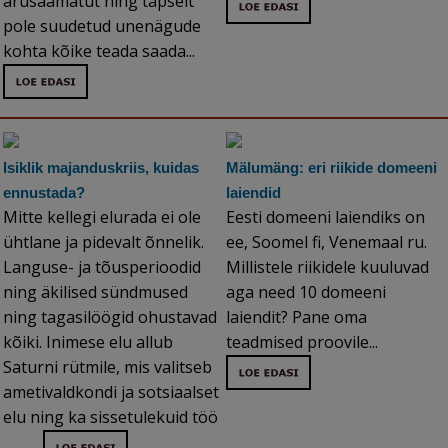
arusaamatut ning täpselt
pole suudetud unenägude
kohta kõike teada saada...
Isiklik majanduskriis, kuidas
Mälumäng: eri riikide domeeni
ennustada?
laiendid
Mitte kellegi elurada ei ole
Eesti domeeni laiendiks on
ühtlane ja pidevalt õnnelik.
ee, Soomel fi, Venemaal ru.
Languse- ja tõusperioodid
Millistele riikidele kuuluvad
ning äkilised sündmused
aga need 10 domeeni
ning tagasilöögid ohustavad
laiendit? Pane oma
kõiki. Inimese elu allub
teadmised proovile...
Saturni rütmile, mis valitseb
ametivaldkondi ja sotsiaalset
elu ning ka sissetulekuid töö