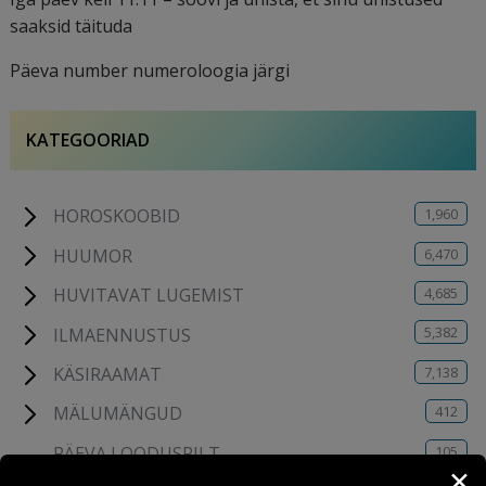
saaksid täituda
Päeva number numeroloogia järgi
KATEGOORIAD
1,960
HOROSKOOBID
6,470
HUUMOR
4,685
HUVITAVAT LUGEMIST
5,382
ILMAENNUSTUS
7,138
KÄSIRAAMAT
412
MÄLUMÄNGUD
105
PÄEVA LOODUSPILT
✕