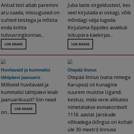
Antud test aitab paremini
Juba laste sirgeldustest, kes
aru saada, missugused on
veel kirjutada ei oskagi, võib
suhted teistega ja mõista
mõndagi välja lugeda.
enda kohta
Kirjutama õppides avaldub
tutvusringkonnas...
isikupära käekirjas...
Huvitavaid ja kummalisi
Otepää linnus
Otepää linnus (vana nimega
tähtpäevi jaanuaris
Milliseid huvitavaid ja
Karupea) oli kunagine
kummalisi tähtpäevi leiab
suurem muistse Ugandi
jaanuarikuust? Siin need
keskus, mida vene allikates
nimetatakse esmakordselt
on...
1116. aastal. Järskude
nõlvadega (kõrgus on kohati
üle 30 meetri) linnuse