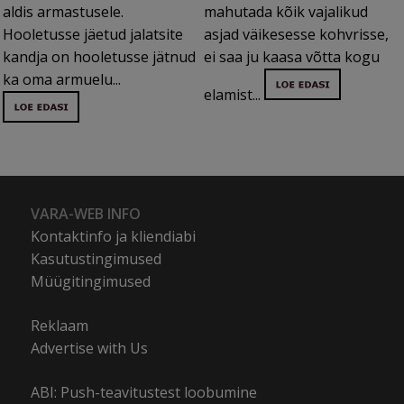
aldis armastusele.
mahutada kõik vajalikud
Hooletusse jäetud jalatsite
asjad väikesesse kohvrisse,
kandja on hooletusse jätnud
ei saa ju kaasa võtta kogu
ka oma armuelu...
elamist...
VARA-WEB INFO
Kontaktinfo ja kliendiabi
Kasutustingimused
Müügitingimused
Reklaam
Advertise with Us
ABI: Push-teavitustest loobumine