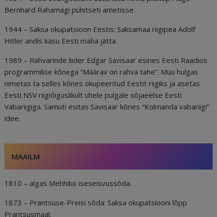
Bernhard Rahamägi pühitseti ametisse.
1944 – Saksa okupatsioon Eestis: Saksamaa riigipea Adolf
Hitler andis käsu Eesti maha jätta.
1989 – Rahvarinde liider Edgar Savisaar esines Eesti Raadios
programmilise kõnega “Määrav on rahva tahe”. Muu hulgas
nimetas ta selles kõnes okupeeritud Eestit riigiks ja asetas
Eesti NSV riigiõiguslikult ühele pulgale sõjaeelse Eesti
Vabariigiga. Samuti esitas Savisaar kõnes “Kolmanda vabariigi”
idee.
MAAILM
1810 – algas Mehhiko iseseisvussõda.
1873 – Prantsuse-Preisi sõda: Saksa okupatsiooni lõpp
Prantsusmaal.