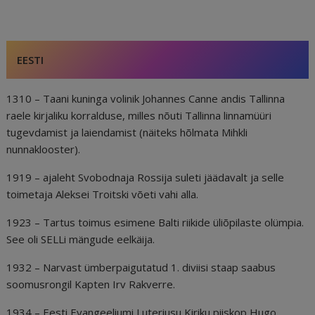
e
l
e
di
r
g
e
b
dI
t
e
ra
a
o
n
st
m
d
EESTI
o
s
k
1310 – Taani kuninga volinik Johannes Canne andis Tallinna
raele kirjaliku korralduse, milles nõuti Tallinna linnamüüri
tugevdamist ja laiendamist (näiteks hõlmata Mihkli
nunnaklooster).
1919 – ajaleht Svobodnaja Rossija suleti jäädavalt ja selle
toimetaja Aleksei Troitski võeti vahi alla.
1923 – Tartus toimus esimene Balti riikide üliõpilaste olümpia.
See oli SELLi mängude eelkäija.
1932 – Narvast ümberpaigutatud 1. diviisi staap saabus
soomusrongil Kapten Irv Rakverre.
1934 – Eesti Evangeeliumi Luteriusu Kiriku piiskop Hugo