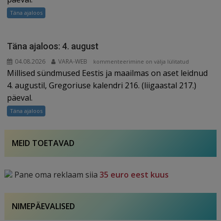
Täna ajaloos
Täna ajaloos: 4. august
04.08.2026
VARA-WEB
Täna
kommenteerimine on välja lülitatud
Millised sündmused Eestis ja maailmas on aset leidnud
ajaloos:
4.
4. augustil, Gregoriuse kalendri 216. (liigaastal 217.)
august
päeval.
Täna ajaloos
MEID TOETAVAD
Pane oma reklaam siia
35 euro eest kuus
NIMEPÄEVALISED