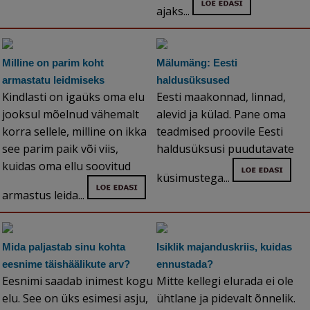
ajaks...
Milline on parim koht
Mälumäng: Eesti
armastatu leidmiseks
haldusüksused
Kindlasti on igaüks oma elu
Eesti maakonnad, linnad,
jooksul mõelnud vähemalt
alevid ja külad. Pane oma
korra sellele, milline on ikka
teadmised proovile Eesti
see parim paik või viis,
haldusüksusi puudutavate
kuidas oma ellu soovitud
küsimustega...
armastus leida...
Mida paljastab sinu kohta
Isiklik majanduskriis, kuidas
eesnime täishäälikute arv?
ennustada?
Eesnimi saadab inimest kogu
Mitte kellegi elurada ei ole
elu. See on üks esimesi asju,
ühtlane ja pidevalt õnnelik.