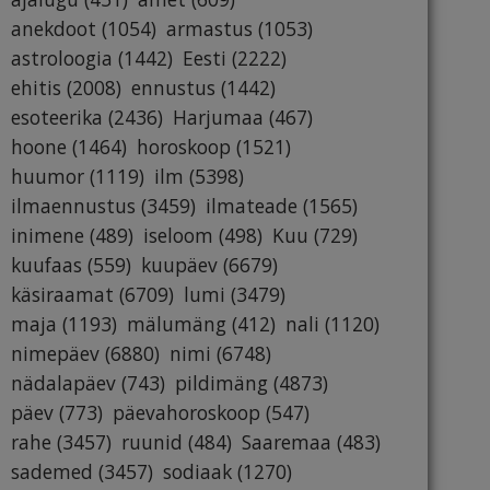
anekdoot
(1054)
armastus
(1053)
astroloogia
(1442)
Eesti
(2222)
ehitis
(2008)
ennustus
(1442)
esoteerika
(2436)
Harjumaa
(467)
hoone
(1464)
horoskoop
(1521)
huumor
(1119)
ilm
(5398)
ilmaennustus
(3459)
ilmateade
(1565)
inimene
(489)
iseloom
(498)
Kuu
(729)
kuufaas
(559)
kuupäev
(6679)
käsiraamat
(6709)
lumi
(3479)
maja
(1193)
mälumäng
(412)
nali
(1120)
nimepäev
(6880)
nimi
(6748)
nädalapäev
(743)
pildimäng
(4873)
päev
(773)
päevahoroskoop
(547)
rahe
(3457)
ruunid
(484)
Saaremaa
(483)
sademed
(3457)
sodiaak
(1270)