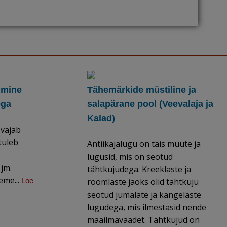
imine
Tähemärkide müstiline ja
ega
salapärane pool (Veevalaja ja
Kalad)
 vajab
 tuleb
Antiikajalugu on täis müüte ja
lugusid, mis on seotud
 jm.
tähtkujudega. Kreeklaste ja
eme...
Loe
roomlaste jaoks olid tähtkuju
seotud jumalate ja kangelaste
lugudega, mis ilmestasid nende
maailmavaadet. Tähtkujud on