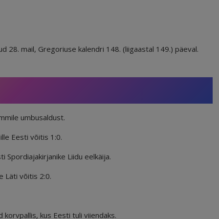
 28. mail, Gregoriuse kalendri 148. (liigaastal 149.) päeval.
immile umbusaldust.
le Eesti võitis 1:0.
i Spordiajakirjanike Liidu eelkäija.
Läti võitis 2:0.
rvpallis, kus Eesti tuli viiendaks.