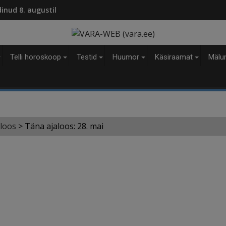
modal-check
dinud 8. augustil
Telli horoskoop
Testid
Huumor
Käsiraamat
Mälu
loos
>
Täna ajaloos: 28. mai