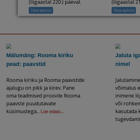
(liigaastal 220.) päeval.
(liigaastal 2
Täna ajaloos
Täna ajaloos
Mälumäng: Rooma kiriku
Jaluta ig
pead: paavstid
nimel
Rooma kiriku ja Rooma paavstide
Jalutamin
ajalugu on pikk ja kirev. Pane
võimalus e
oma teadmised proovile Rooma
inimene li
paavste puudutavate
või rohkem
küsimustega...
kasutada k
Loe edasi...
tugevdami