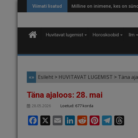
Skip
Milline on inimene, kes on sün
Viimati lisatud
to
content
Huvitavat lugemist
Horoskoobid
Ilm
«»
Esileht
>
HUVITAVAT LUGEMIST
>
Täna aja
Täna ajaloos: 28. mai
Loetud: 677 korda
28.05.2026
F
X
E
Li
R
Pi
T
T
a
m
n
e
n
el
h