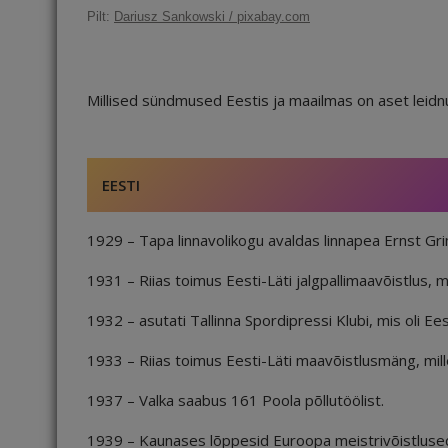
c
ai
k
d
te
e
r
Pilt:
Dariusz Sankowski / pixabay.com
e
l
e
di
r
g
e
b
dI
t
e
ra
a
o
n
st
m
d
Millised sündmused Eestis ja maailmas on aset leidnud
o
s
k
EESTI
1929 – Tapa linnavolikogu avaldas linnapea Ernst Gr
1931 – Riias toimus Eesti-Läti jalgpallimaavõistlus, mil
1932 – asutati Tallinna Spordipressi Klubi, mis oli Eest
1933 – Riias toimus Eesti-Läti maavõistlusmäng, mille 
1937 – Valka saabus 161 Poola põllutöölist.
1939 – Kaunases lõppesid Euroopa meistrivõistlused ko