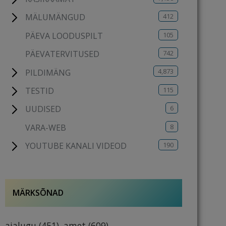
412
MÄLUMÄNGUD
105
PÄEVA LOODUSPILT
742
PÄEVATERVITUSED
4,873
PILDIMÄNG
115
TESTID
6
UUDISED
8
VARA-WEB
190
YOUTUBE KANALI VIDEOD
MÄRKSÕNAD
ajalugu
(451)
amet
(609)