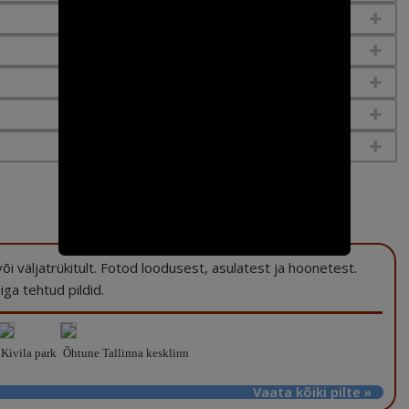
a või väljatrükitult. Fotod loodusest, asulatest ja hoonetest.
ga tehtud pildid.
Kivila park
Õhtune Tallinna kesklinn
Vaata kõiki pilte »