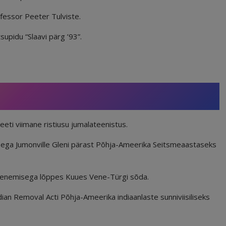
ofessor Peeter Tulviste.
supidu “Slaavi pärg ’93”.
eti viimane ristiusu jumalateenistus.
lusega Jumonville Gleni pärast Põhja-Ameerika Seitsmeaastaseks
urenemisega lõppes Kuues Vene-Türgi sõda.
ian Removal Acti Põhja-Ameerika indiaanlaste sunniviisiliseks