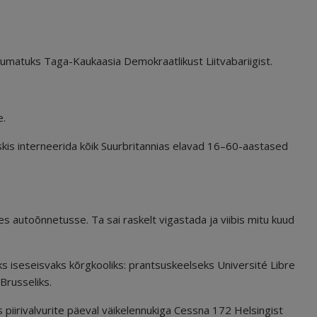
umatuks Taga-Kaukaasia Demokraatlikust Liitvabariigist.
e.
skis interneerida kõik Suurbritannias elavad 16–60-aastased
es autoõnnetusse. Ta sai raskelt vigastada ja viibis mitu kuud
heks iseseisvaks kõrgkooliks: prantsuskeelseks Université Libre
 Brusseliks.
iirivalvurite päeval väikelennukiga Cessna 172 Helsingist