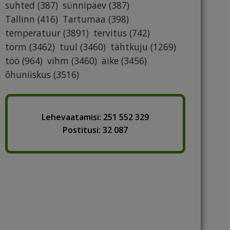
suhted
(387)
sünnipäev
(387)
Tallinn
(416)
Tartumaa
(398)
temperatuur
(3891)
tervitus
(742)
torm
(3462)
tuul
(3460)
tähtkuju
(1269)
töö
(964)
vihm
(3460)
äike
(3456)
õhuniiskus
(3516)
Lehevaatamisi: 251 552 329
Postitusi: 32 087