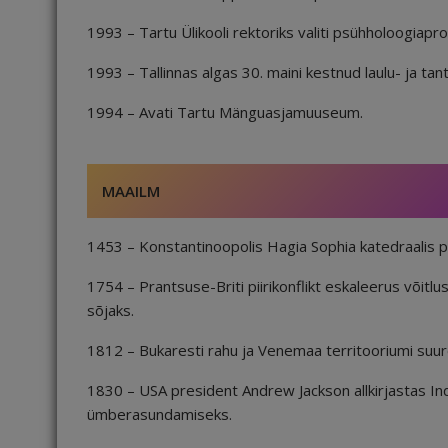
1993 – Tartu Ülikooli rektoriks valiti psühholoogiapr
1993 – Tallinnas algas 30. maini kestnud laulu- ja tant
1994 – Avati Tartu Mänguasjamuuseum.
MAAILM
1453 – Konstantinoopolis Hagia Sophia katedraalis pe
1754 – Prantsuse-Briti piirikonflikt eskaleerus võit
sõjaks.
1812 – Bukaresti rahu ja Venemaa territooriumi su
1830 – USA president Andrew Jackson allkirjastas Ind
ümberasundamiseks.