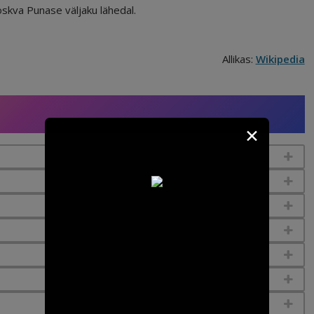
kva Punase väljaku lähedal.
Allikas:
Wikipedia
✕