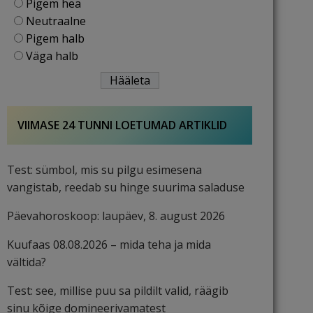
Pigem hea
Neutraalne
Pigem halb
Väga halb
VIIMASE 24 TUNNI LOETUMAD ARTIKLID
Test: sümbol, mis su pilgu esimesena
vangistab, reedab su hinge suurima saladuse
Päevahoroskoop: laupäev, 8. august 2026
Kuufaas 08.08.2026 – mida teha ja mida
vältida?
Test: see, millise puu sa pildilt valid, räägib
sinu kõige domineerivamatest