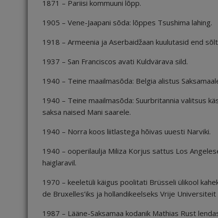
1871 – Pariisi kommuuni lõpp.
1905 – Vene-Jaapani sõda: lõppes Tsushima lahing.
1918 – Armeenia ja Aserbaidžaan kuulutasid end sõlt
1937 – San Franciscos avati Kuldvärava sild.
1940 – Teine maailmasõda: Belgia alistus Saksamaal
1940 – Teine maailmasõda: Suurbritannia valitsus kä
saksa naised Mani saarele.
1940 – Norra koos liitlastega hõivas uuesti Narviki.
1940 – ooperilaulja Miliza Korjus sattus Los Angeles
haiglaravil.
1970 – keeletüli käigus poolitati Brüsseli ülikool ka
de Bruxelles’iks ja hollandikeelseks Vrije Universiteit
1987 – Lääne-Saksamaa kodanik Mathias Rust lendas p