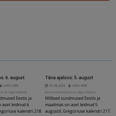
s: 6. august
Täna ajaloos: 5. august
VARA-WEB
05.08.2026
VARA-WEB
Täna
 on välja lülitatud
kommenteerimine on välja lülitatud
ndmused Eestis ja
Millised sündmused Eestis ja
ajaloos:
5.
 aset leidnud 6.
maailmas on aset leidnud 5.
august
egoriuse kalendri 218.
augustil, Gregoriuse kalendri 217.