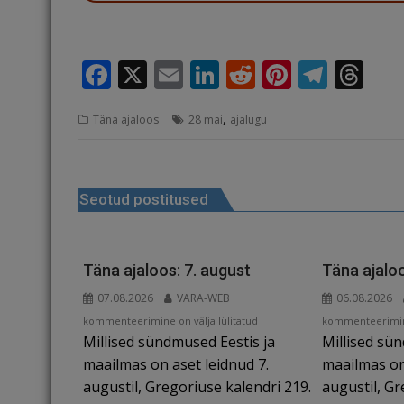
F
X
E
Li
R
Pi
T
T
a
m
n
e
n
el
h
,
Täna ajaloos
28 mai
ajalugu
c
ai
k
d
te
e
r
e
l
e
di
r
g
e
Navigeerimine
b
dI
t
e
ra
a
Seotud postitused
o
n
st
m
d
o
s
k
Täna ajaloos: 7. august
Täna ajaloo
07.08.2026
VARA-WEB
06.08.2026
Täna
Täna
kommenteerimine on välja lülitatud
kommenteerimine
Millised sündmused Eestis ja
Millised sü
ajaloos:
ajaloos:
7.
6.
maailmas on aset leidnud 7.
maailmas on
august
august
augustil, Gregoriuse kalendri 219.
augustil, Gr