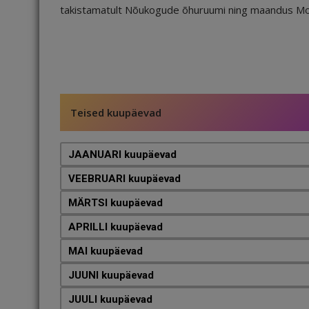
takistamatult Nõukogude õhuruumi ning maandus Mos
Teised kuupäevad
JAANUARI kuupäevad
VEEBRUARI kuupäevad
MÄRTSI kuupäevad
APRILLI kuupäevad
MAI kuupäevad
JUUNI kuupäevad
JUULI kuupäevad