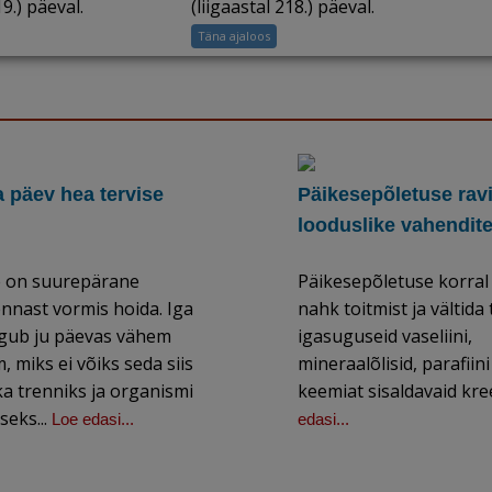
19.) päeval.
(liigaastal 218.) päeval.
Täna ajaloos
a päev hea tervise
Päikesepõletuse rav
looduslike vahendit
e on suurepärane
Päikesepõletuse korral
nnast vormis hoida. Iga
nahk toitmist ja vältida
igub ju päevas vähem
igasuguseid vaseliini,
, miks ei võiks seda siis
mineraalõlisid, parafiini
a trenniks ja organismi
keemiat sisaldavaid kre
seks...
Loe edasi...
edasi...