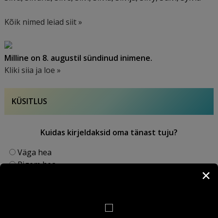
Kõik nimed leiad siit »
Milline on 8. augustil sündinud inimene.
Kliki siia ja loe »
KÜSITLUS
Kuidas kirjeldaksid oma tänast tuju?
Väga hea
Pigem hea
✕
Neutraalne
Pigem halb
Väga halb