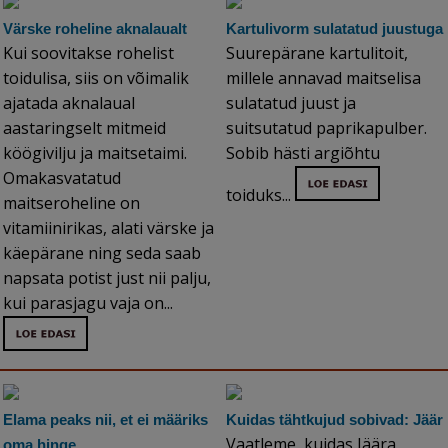
Värske roheline aknalaualt
Kartulivorm sulatatud juustuga
Kui soovitakse rohelist
Suurepärane kartulitoit,
toidulisa, siis on võimalik
millele annavad maitselisa
ajatada aknalaual
sulatatud juust ja
aastaringselt mitmeid
suitsutatud paprikapulber.
köögivilju ja maitsetaimi.
Sobib hästi argiõhtu
Omakasvatatud
toiduks...
maitseroheline on
vitamiinirikas, alati värske ja
käepärane ning seda saab
napsata potist just nii palju,
kui parasjagu vaja on...
Elama peaks nii, et ei määriks
Kuidas tähtkujud sobivad: Jäär
Vaatleme, kuidas Jäära
oma hinge