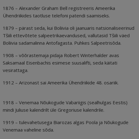
1876 – Alexander Graham Bell registreeris Ameerika
Ühendriikides taotluse telefoni patendi saamiseks.
1879 – pärast seda, kui Boliivia oli jaanuaris natsionaliseerinud
Tšiili ettevõtete salpeetrikaevandused, vallutasid Tšiili väed
Boliivia sadamalinna Antofagasta. Puhkes Salpeetrisõda.
1908 – võõrastemaja pidaja Robert Winterhalder avas
Saksamaal Eisenbachis esimese suusalifti, seda käitati
vesirattaga.
1912 – Arizonast sai Ameerika Ühendriikide 48. osariik.
1918 – Venemaa Nõukogude Vabariigis (sealhulgas Eestis)
mindi Juliuse kalendrilt üle Gregoriuse kalendrile.
1919 – tulevahetusega Biarozas algas Poola ja Nõukogude
Venemaa vaheline sõda.