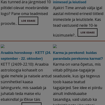
Kas tunned ära järgmised 10
inimesed ja leiutised
piltidel olevat moebrändide
Ajakiri Time annab välja igal
logo? Pane oma teadmised
aastal mitmeid erineid tiitleid
inimestele ja leiutistele. Kas
proovile...
tead vastuseid neile 10-le
küsimusele?...
Araabia horoskoop - KETT (24.
Karma ja perekond: kuidas
september - 22. oktoober)
parandada perekonna karmat?
KETT (24.09-22.10): Araabia
Karma on vana õpetus, mis
astroloogia kohaselt on
viitab põhjuse-tagajärje
igale mehele ja naisele antud
seadusele, kus iga tegevus
sünnihetkel kaasa
toob kaasa teatud
lahingurelv, mis saadab ja
tagajärjed. See idee ei piirdu
juhatab teda maise elu
ainult individuaalse
ebakindlal ja lõkse täis
tasandiga, vaid ulatub ka