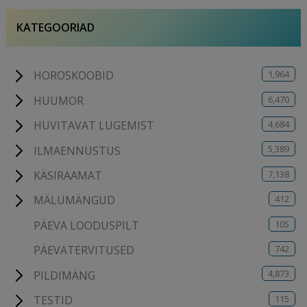
KATEGOORIAD
1,964
HOROSKOOBID
6,470
HUUMOR
4,684
HUVITAVAT LUGEMIST
5,389
ILMAENNUSTUS
7,138
KÄSIRAAMAT
412
MÄLUMÄNGUD
105
PÄEVA LOODUSPILT
742
PÄEVATERVITUSED
4,873
PILDIMÄNG
115
TESTID