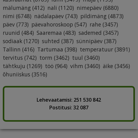
mälumäng
(412)
nali
(1120)
nimepäev
(6880)
nimi
(6748)
nädalapäev
(743)
pildimäng
(4873)
päev
(773)
päevahoroskoop
(547)
rahe
(3457)
ruunid
(484)
Saaremaa
(483)
sademed
(3457)
sodiaak
(1270)
suhted
(387)
sünnipäev
(387)
Tallinn
(416)
Tartumaa
(398)
temperatuur
(3891)
tervitus
(742)
torm
(3462)
tuul
(3460)
tähtkuju
(1269)
töö
(964)
vihm
(3460)
äike
(3456)
õhuniiskus
(3516)
Lehevaatamisi: 251 530 842
Postitusi: 32 087