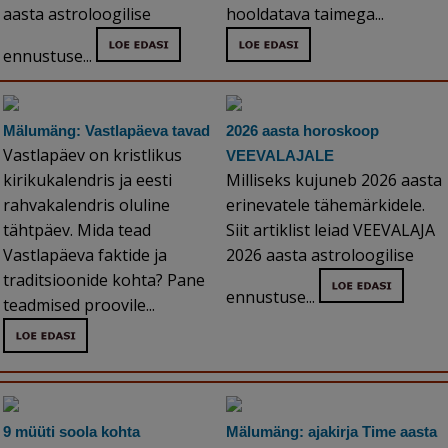
aasta astroloogilise
hooldatava taimega...
ennustuse...
Mälumäng: Vastlapäeva tavad
2026 aasta horoskoop
Vastlapäev on kristlikus
VEEVALAJALE
kirikukalendris ja eesti
Milliseks kujuneb 2026 aasta
rahvakalendris oluline
erinevatele tähemärkidele.
tähtpäev. Mida tead
Siit artiklist leiad VEEVALAJA
Vastlapäeva faktide ja
2026 aasta astroloogilise
traditsioonide kohta? Pane
ennustuse...
teadmised proovile...
9 müüti soola kohta
Mälumäng: ajakirja Time aasta