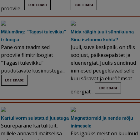
proovile...
Mälumäng: "Tagasi tulevikku"
Mida räägib juuli sünnikuuna
triloogia
Sinu iseloomu kohta?
Pane oma teadmised
Juuli, suve keskpaik, on täis
proovile filmitriloogiat
soojust, päikesepaistet ja
"Tagasi tulevikku"
eluenergiat. Juulis sündinud
puudutavate küsimustega...
inimesed peegeldavad selle
kuu säravat ja elurõõmsat
energiat...
Kartulivorm sulatatud juustuga
Magnettormid ja nende mõju
Suurepärane kartulitoit,
inimesele
millele annavad maitselisa
Eks igaüks meist on kuulnud