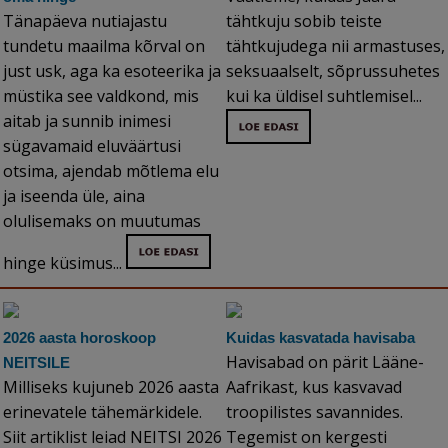
Tänapäeva nutiajastu
tähtkuju sobib teiste
tundetu maailma kõrval on
tähtkujudega nii armastuses,
just usk, aga ka esoteerika ja
seksuaalselt, sõprussuhetes
müstika see valdkond, mis
kui ka üldisel suhtlemisel...
aitab ja sunnib inimesi
sügavamaid eluväärtusi
otsima, ajendab mõtlema elu
ja iseenda üle, aina
olulisemaks on muutumas
hinge küsimus...
2026 aasta horoskoop
Kuidas kasvatada havisaba
Havisabad on pärit Lääne-
NEITSILE
Milliseks kujuneb 2026 aasta
Aafrikast, kus kasvavad
erinevatele tähemärkidele.
troopilistes savannides.
Siit artiklist leiad NEITSI 2026
Tegemist on kergesti