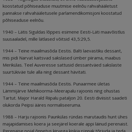
koostatud põhiseaduse muutmise eelnõu rahvahääletust
pannakse rahvahääletusele parlamendikomisjoni koostatud
põhiseaduse eelnõu.
1940 – Lätis Siguldas lõppes esimene Eesti-Läti maavõistlus
suusaaladel, mille lätlased võitsid 43,5:29,5.
1944 – Teine maailmasõda Eestis. Balti laevastiku dessant,
mis pidi Narvat kaitsvad sakslased ümber piirama, maabus
Merikülas. Teel Auveresse sattusid dessantväed sakslaste
suurtükiväe tule alla ning dessant hävitati.
1944 – Teine maailmasõda Eestis. Punaarmee ületas
Lämmijärve Mehikoorma-Meerapalu rajoonis ning ohustas
Tartut. Major Harald Riipalu pataljon 20. Eesti diviisist saadeti
olukorda Peipsi ääres normaliseeruma.
1988 – Harju rajoonis Paunkülas ründas marutaudis hunt ühes
majapidamises koera ja seejärel koerale appi läinud perenaist.
Perenaise pojal õnnetus kirvega kiskja rünnak tõrjuda ja teda