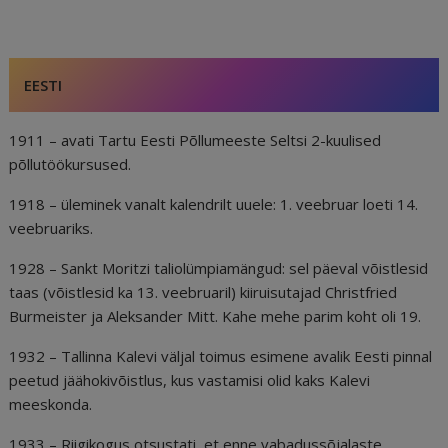
e
l
e
di
r
g
e
b
dI
t
e
ra
a
o
n
st
m
d
EESTI
o
s
k
1911 – avati Tartu Eesti Põllumeeste Seltsi 2-kuulised
põllutöökursused.
1918 – üleminek vanalt kalendrilt uuele: 1. veebruar loeti 14.
veebruariks.
1928 – Sankt Moritzi taliolümpiamängud: sel päeval võistlesid
taas (võistlesid ka 13. veebruaril) kiiruisutajad Christfried
Burmeister ja Aleksander Mitt. Kahe mehe parim koht oli 19.
1932 – Tallinna Kalevi väljal toimus esimene avalik Eesti pinnal
peetud jäähokivõistlus, kus vastamisi olid kaks Kalevi
meeskonda.
1933 – Riigikogus otsustati, et enne vabadussõjalaste