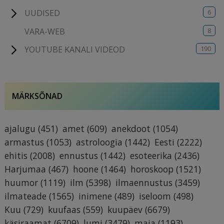
6
UUDISED
8
VARA-WEB
190
YOUTUBE KANALI VIDEOD
MÄRKSÕNAD
ajalugu
(451)
amet
(609)
anekdoot
(1054)
armastus
(1053)
astroloogia
(1442)
Eesti
(2222)
ehitis
(2008)
ennustus
(1442)
esoteerika
(2436)
Harjumaa
(467)
hoone
(1464)
horoskoop
(1521)
huumor
(1119)
ilm
(5398)
ilmaennustus
(3459)
ilmateade
(1565)
inimene
(489)
iseloom
(498)
Kuu
(729)
kuufaas
(559)
kuupäev
(6679)
käsiraamat
(6709)
lumi
(3479)
maja
(1193)