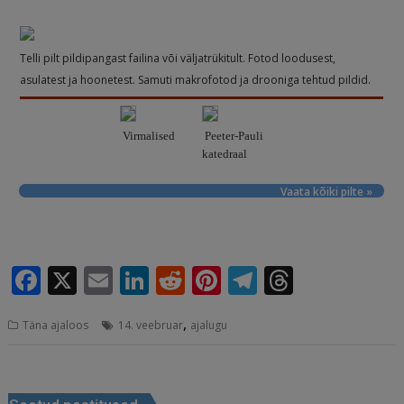
Telli pilt pildipangast failina või väljatrükitult. Fotod loodusest,
asulatest ja hoonetest. Samuti makrofotod ja drooniga tehtud pildid.
Virmalised
Peeter-Pauli
katedraal
Vaata kõiki pilte »
F
X
E
Li
R
Pi
T
T
a
m
n
e
n
el
h
,
Täna ajaloos
14. veebruar
ajalugu
c
ai
k
d
te
e
r
e
l
e
di
r
g
e
Navigeerimine
b
dI
t
e
ra
a