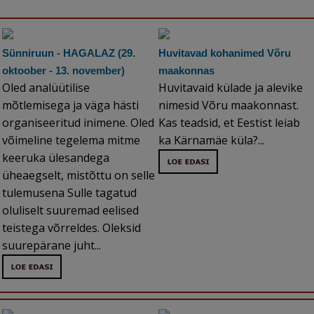
Sünniruun - HAGALAZ (29.
Huvitavad kohanimed Võru
oktoober - 13. november)
maakonnas
Oled analüütilise
Huvitavaid külade ja alevike
mõtlemisega ja väga hästi
nimesid Võru maakonnast.
organiseeritud inimene. Oled
Kas teadsid, et Eestist leiab
võimeline tegelema mitme
ka Kärnamäe küla?...
keeruka ülesandega
üheaegselt, mistõttu on selle
tulemusena Sulle tagatud
oluliselt suuremad eelised
teistega võrreldes. Oleksid
suurepärane juht...