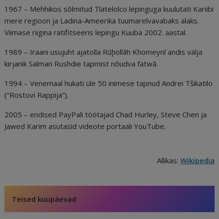
1967 – Mehhikos sõlmitud Tlatelolco lepinguga kuulutati Kariibi
mere regioon ja Ladina-Ameerika tuumarelvavabaks alaks.
Viimase riigina ratifitseeris lepingu Kuuba 2002. aastal.
1989 – Iraani usujuht ajatolla Rūḩollāh Khomeynī andis välja
kirjanik Salman Rushdie tapmist nõudva fatwā.
1994 – Venemaal hukati üle 50 inimese tapnud Andrei Tšikatilo
(“Rostovi Rappija”).
2005 – endised PayPali töötajad Chad Hurley, Steve Chen ja
Jawed Karim asutasid videote portaali YouTube.
Allikas:
Wikipedia
Teised kuupäevad