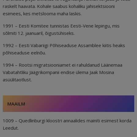
raskelt haavata. Kohale saabus kohaliku jahisektsiooni
esimees, kes metslooma maha laskis.
1991 – Eesti Komitee tunnistas Eesti-Vene lepingu, mis
sõlmiti 12. jaanuaril, õigustühiseks.
1992 – Eesti Vabariigi Põhiseaduse Assamblee kiitis heaks
põhiseaduse eelnõu.
1994 – Rootsi migratsiooniamet ei rahuldanud Läänemaa
Vabatahtliku Jäägrikompanii endise ülema Jaak Mosina
asüülitaotlust.
MAAILM
1009 – Quedlinburgi kloostri annaalides mainiti esimest korda
Leedut.