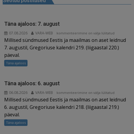
Seotud postitused
o
n
st
m
d
o
s
k
Täna ajaloos: 7. august
07.08.2026
VARA-WEB
Täna
kommenteerimine on välja lülitatud
Millised sündmused Eestis ja maailmas on aset leidnud
ajaloos:
7.
7. augustil, Gregoriuse kalendri 219. (liigaastal 220.)
august
päeval.
Täna ajaloos
Täna ajaloos: 6. august
06.08.2026
VARA-WEB
Täna
kommenteerimine on välja lülitatud
Millised sündmused Eestis ja maailmas on aset leidnud
ajaloos:
6.
6. augustil, Gregoriuse kalendri 218. (liigaastal 219.)
august
päeval.
Täna ajaloos