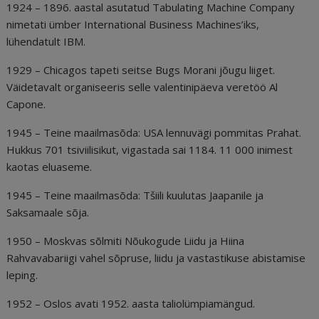
1924 – 1896. aastal asutatud Tabulating Machine Company
nimetati ümber International Business Machines’iks,
lühendatult IBM.
1929 – Chicagos tapeti seitse Bugs Morani jõugu liiget.
Väidetavalt organiseeris selle valentinipäeva veretöö Al
Capone.
1945 – Teine maailmasõda: USA lennuvägi pommitas Prahat.
Hukkus 701 tsiviilisikut, vigastada sai 1184. 11 000 inimest
kaotas eluaseme.
1945 – Teine maailmasõda: Tšiili kuulutas Jaapanile ja
Saksamaale sõja.
1950 – Moskvas sõlmiti Nõukogude Liidu ja Hiina
Rahvavabariigi vahel sõpruse, liidu ja vastastikuse abistamise
leping.
1952 – Oslos avati 1952. aasta taliolümpiamängud.