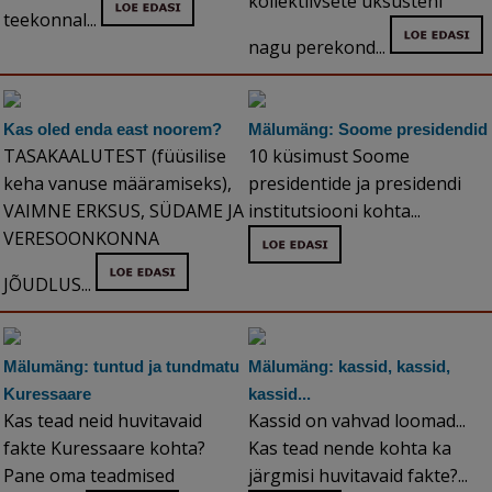
kollektiivsete üksusteni
teekonnal...
nagu perekond...
Kas oled enda east noorem?
Mälumäng: Soome presidendid
TASAKAALUTEST (füüsilise
10 küsimust Soome
keha vanuse määramiseks),
presidentide ja presidendi
VAIMNE ERKSUS, SÜDAME JA
institutsiooni kohta...
VERESOONKONNA
JÕUDLUS...
Mälumäng: tuntud ja tundmatu
Mälumäng: kassid, kassid,
Kuressaare
kassid...
Kas tead neid huvitavaid
Kassid on vahvad loomad...
fakte Kuressaare kohta?
Kas tead nende kohta ka
Pane oma teadmised
järgmisi huvitavaid fakte?...