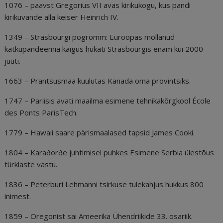
1076 – paavst Gregorius VII avas kirikukogu, kus pandi
kirikuvande alla keiser Heinrich IV.
1349 – Strasbourgi pogromm: Euroopas möllanud
katkupandeemia käigus hukati Strasbourgis enam kui 2000
juuti.
1663 – Prantsusmaa kuulutas Kanada oma provintsiks.
1747 – Pariisis avati maailma esimene tehnikakõrgkool École
des Ponts ParisTech.
1779 – Hawaii saare pärismaalased tapsid James Cooki.
1804 – Karaðorðe juhtimisel puhkes Esimene Serbia ülestõus
türklaste vastu.
1836 – Peterburi Lehmanni tsirkuse tulekahjus hukkus 800
inimest.
1859 – Oregonist sai Ameerika Ühendriikide 33. osariik.