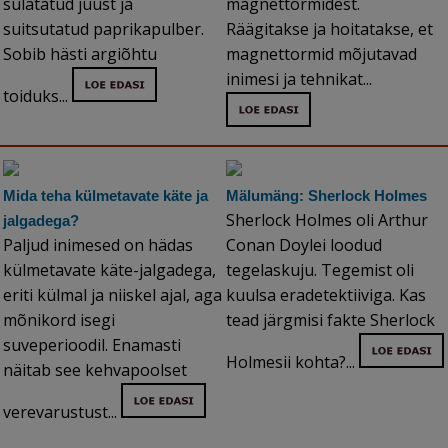
sulatatud juust ja
magnettormidest.
suitsutatud paprikapulber.
Räägitakse ja hoitatakse, et
Sobib hästi argiõhtu
magnettormid mõjutavad
inimesi ja tehnikat...
toiduks...
Mida teha külmetavate käte ja
Mälumäng: Sherlock Holmes
Sherlock Holmes oli Arthur
jalgadega?
Paljud inimesed on hädas
Conan Doylei loodud
külmetavate käte-jalgadega,
tegelaskuju. Tegemist oli
eriti külmal ja niiskel ajal, aga
kuulsa eradetektiiviga. Kas
mõnikord isegi
tead järgmisi fakte Sherlock
suveperioodil. Enamasti
Holmesii kohta?...
näitab see kehvapoolset
verevarustust...