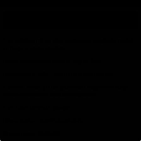
VIIMASE 24 TUNNI LOETUMAD ARTIKLID
Test: sümbol, mis su pilgu esimesena vangistab, reedab
su hinge suurima saladuse
Päevahoroskoop: laupäev, 8. august 2026
Kuufaas 08.08.2026 – mida teha ja mida vältida?
Test: see, millise puu sa pildilt valid, räägib sinu kõige
domineerivamatest isiksuseomadustest
Taro kaart tänaseks päevaks
Päeva number numeroloogia järgi
Ilmaennustus: 08.08.2026