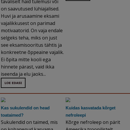
tavaliselt häid tulemusi või
on saavutused lühiajalised.
Huvi ja arusaamine eksami
vajalikkusest on parimad
motivaatorid. On vaja endale
selgeks teha, miks on just
see eksamisooritus tähtis ja
konkreetne õppeaine vajalik.
Ei õpita mitte kooli ega
hinnete pärast, vaid ikka
iseenda ja elu jaoks...
Kas sukulendid on head
Kuidas kasvatada kõrget
toataimed?
nefroleepi
Sukulendid on taimed, mis
Kõrge nefroleep on pärit
on kohanenud kasvama
Ameerika troopilistelt