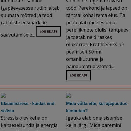
kinnituste lisamine
võimeline tegema kõvasti
igapäevasesse rutiini aitab
tööd. Perekond ja lapsed on
suunata mõtted ja teod
tähtsal kohal tema elus. Ta
rahaliste eesmärkide
peab alati meeles oma
pereliikmete olulisi tähtpäevi
saavutamisele...
ja toetab neid raskes
olukorras. Probleemiks on
peamiselt Sõnni
omanikutunne ja
paindumatud vaated...
Eksamistress - kuidas end
Mida võtta ette, kui ajapuudus
säästa
kimbutab?
Stressis olev keha on
Igaüks elab oma sisemise
kaitseseisundis ja energia
kella järgi. Mida paremini