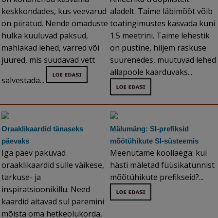
keskkondades, kus veevarud
aladelt. Taime läbimõõt võib
on piiratud. Nende omaduste
toatingimustes kasvada kuni
hulka kuuluvad paksud,
1.5 meetrini. Taime lehestik
mahlakad lehed, varred või
on püstine, hiljem raskuse
juured, mis suudavad vett
suurenedes, muutuvad lehed
allapoole kaarduvaks...
salvestada...
Oraaklikaardid tänaseks
Mälumäng: SI-prefiksid
päevaks
mõõtühikute SI-süsteemis
Iga päev pakuvad
Meenutame kooliaega: kui
oraaklikaardid sulle väikese,
hästi mäletad füüsikatunnist
tarkuse- ja
mõõtühikute prefikseid?...
inspiratsioonikillu. Need
kaardid aitavad sul paremini
mõista oma hetkeolukorda,