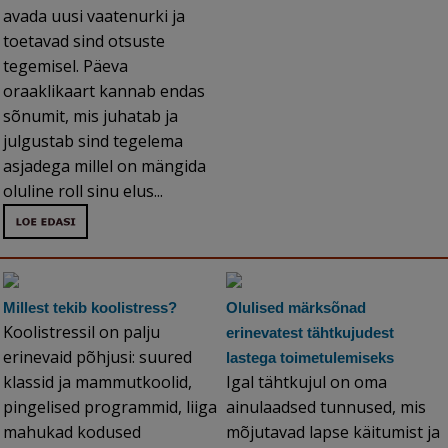
avada uusi vaatenurki ja
toetavad sind otsuste
tegemisel. Päeva
oraaklikaart kannab endas
sõnumit, mis juhatab ja
julgustab sind tegelema
asjadega millel on mängida
oluline roll sinu elus...
Millest tekib koolistress?
Olulised märksõnad
Koolistressil on palju
erinevatest tähtkujudest
erinevaid põhjusi: suured
lastega toimetulemiseks
klassid ja mammutkoolid,
Igal tähtkujul on oma
pingelised programmid, liiga
ainulaadsed tunnused, mis
mahukad kodused
mõjutavad lapse käitumist ja