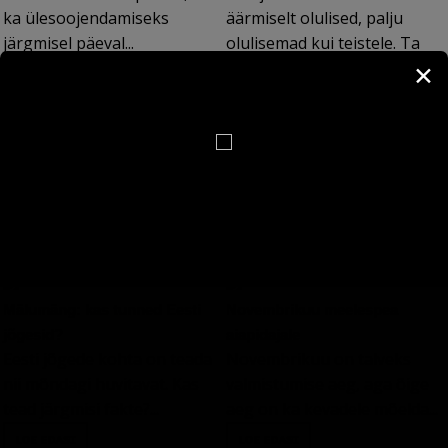
ka ülesoojendamiseks
äärmiselt olulised, palju
järgmisel päeval...
olulisemad kui teistele. Ta
langeb koheselt
✕
masendusse, kui miski asi
peaks ebaõnnestuma ning
tema kriisist väljaaitamine
jääb tihtilugu tema lähedaste
või sõprade kanda...
Mälumäng: kas tunned Eesti
Novembrikuu meelespea
jõgesid?
aiapidajale
Eesti jõgede kohta on teada
Novembrikuu on talveks
nii mõndagi huvitavat. Kas
valmistumise aeg, aga õige
tead järgmisi fakte?...
aeg on ka kevadele mõelda...