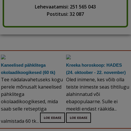
Lehevaatamisi: 251 565 043
Postitusi: 32 087
Kaneelised pähklitega
Kreeka horoskoop: HADES
okolaadikoogikesed (60 tk)
(24. oktoober - 22. november)
Tee nädalavahetuseks kogu
Oled inimene, kes võib olla
perele mõnusalt kaneelised
teiste inimeste seas tihtilugu
pähklitega
alahinnatud või
okolaadikoogikesed, mida
ebapopulaarne. Sulle ei
saab selle retseptiga
meeldi endast rääkida...
valmistada 60 tk...