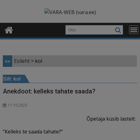
Skip
modal-check
to
content
«»
Esileht
>
kol
Silt:
kol
Anekdoot: kelleks tahate saada?
11.10.2023
Õpetaja küsib lastelt:
“Kelleks te saada tahate?”