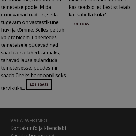
teineteise poole. Mida
Kas teadsid, et Eestist leiab
erinevamad nad on, seda
ka Isabella küla?...
tugevam on vastastikune
huvi ja tõmme. Selles peitub
ka probleem. Lähenedes
teineteisele püüavad nad
saada aina lähedasemaks,
tahavad lausa sulanduda
teineteisesse, püüdes nii
saada üheks harmooniliseks
tervikuks...
VARA-WEB INFO
Kontaktinfo ja kliendiabi
Kasutustingimused