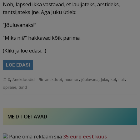
Noh, lapsed ikka vastavad, et lauljateks, arstideks,
tantsijateks jne. Aga Juku ütleb:
“Jõuluvanaks!”
“Miks nii?” hakkavad kõik pärima.
(Kliki ja loe edasi…)
LOE EDASI
,
,
,
,
,
,
,
0
Anekdoodid
anekdoot
huumor
jõuluvana
Juku
kol
nali
,
õpilane
tund
MEID TOETAVAD
Pane oma reklaam siia
35 euro eest kuus