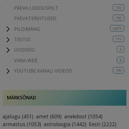
105
PÄEVA LOODUSPILT
742
PÄEVATERVITUSED
4,873
PILDIMÄNG
115
TESTID
6
UUDISED
8
VARA-WEB
190
YOUTUBE KANALI VIDEOD
MÄRKSÕNAD
ajalugu
(451)
amet
(609)
anekdoot
(1054)
armastus
(1053)
astroloogia
(1442)
Eesti
(2222)