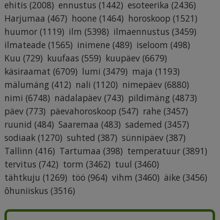
ehitis
(2008)
ennustus
(1442)
esoteerika
(2436)
Harjumaa
(467)
hoone
(1464)
horoskoop
(1521)
huumor
(1119)
ilm
(5398)
ilmaennustus
(3459)
ilmateade
(1565)
inimene
(489)
iseloom
(498)
Kuu
(729)
kuufaas
(559)
kuupäev
(6679)
käsiraamat
(6709)
lumi
(3479)
maja
(1193)
mälumäng
(412)
nali
(1120)
nimepäev
(6880)
nimi
(6748)
nädalapäev
(743)
pildimäng
(4873)
päev
(773)
päevahoroskoop
(547)
rahe
(3457)
ruunid
(484)
Saaremaa
(483)
sademed
(3457)
sodiaak
(1270)
suhted
(387)
sünnipäev
(387)
Tallinn
(416)
Tartumaa
(398)
temperatuur
(3891)
tervitus
(742)
torm
(3462)
tuul
(3460)
tähtkuju
(1269)
töö
(964)
vihm
(3460)
äike
(3456)
õhuniiskus
(3516)