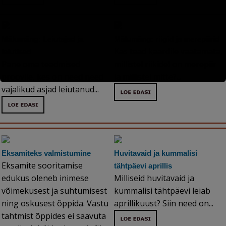
Mälumäng: Leiutajad ja
Mälumäng: riigid ja merepiirid
Kas tead kaardile vaatamata,
leiutised
Pane oma teadmised
millistel riikidel on merepiir
proovile, kes on need need
ja millistel mitte?...
vajalikud asjad leiutanud...
Eksamiteks valmistumine
Huvitavaid ja kummalisi
Eksamite sooritamise
tähtpäevi aprillis
edukus oleneb inimese
Milliseid huvitavaid ja
võimekusest ja suhtumisest
kummalisi tähtpäevi leiab
ning oskusest õppida. Vastu
aprillikuust? Siin need on...
tahtmist õppides ei saavuta