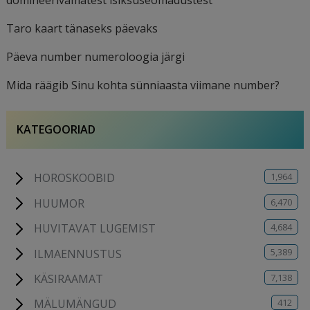
domineerivamatest isiksuseomadustest
Taro kaart tänaseks päevaks
Päeva number numeroloogia järgi
Mida räägib Sinu kohta sünniaasta viimane number?
KATEGOORIAD
1,964
HOROSKOOBID
6,470
HUUMOR
4,684
HUVITAVAT LUGEMIST
5,389
ILMAENNUSTUS
7,138
KÄSIRAAMAT
412
MÄLUMÄNGUD