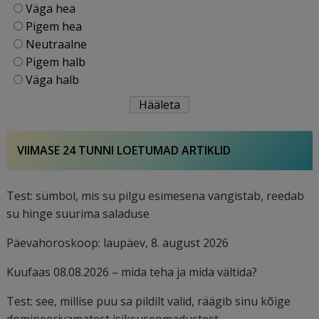
Väga hea
Pigem hea
Neutraalne
Pigem halb
Väga halb
VIIMASE 24 TUNNI LOETUMAD ARTIKLID
Test: sümbol, mis su pilgu esimesena vangistab, reedab
su hinge suurima saladuse
Päevahoroskoop: laupäev, 8. august 2026
Kuufaas 08.08.2026 – mida teha ja mida vältida?
Test: see, millise puu sa pildilt valid, räägib sinu kõige