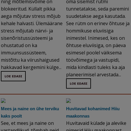
ning mõtlemisvõime on
oma sisemist rütmi
blokeeritud. Küllalt pikka
tunnetatakse, seda paremini
aega mõjutav stress mõjub
suudetakse aega kasutada.
kehale halvasti. Ülemäärane
See rütm on erinev õhtuse ja
stress mõjutab närvi- ja
hommikuse eluviisiga
sisenõristussüsteemi ja
inimestel. Inimesed, kes on
ohustatud on ka
õhtuse eluviisiga, on päeva
immuunsussüsteem,
esimesel poolel väiksema
mistõttu ka viirushaigused
töövõimega ja vastupidi,
hakkavad kergemini külge...
mida kindlasti tuleks ka aja
planeerimisel arvestada...
Mees ja naine on ühe terviku
Huvitavad kohanimed Hiiu
kaks poolt
maakonnas
See, et mees ja naine on
Huvitavaid külade ja alevike
vastandlikud, tõmbab neid
nimesid Hiiu maakonnast.