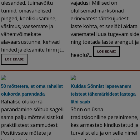
ülesanded, tuimavõitu
vajadusi. Millised on
tunnid, omavahelised
olulisemad märksõnad
pinged, koolikiusamine,
erinevatest tähtkujudest
väsimus, vaesemate ja
laste kohta, et seeläbi aidata
vähemvõimekate
vanematel luua tugevam side
alaväärsustunne, kehvad
ning toetada laste arengut ja
hinded ja eksamite hirm jt...
heaolu?...
50 mõttetera, et oma rahalist
Kuidas Sõnnist lapsevanem
olukorda parandada
teistest tähemärkidest lastega
Rahalise olukorra
läbi saab
parandamine sõltub sageli
Sõnn on üsna
sama palju mõtteviisist kui
traditsiooniline pereinimene,
praktilistest sammudest.
kes armastab kindlustatud ja
Positiivsete mõtete ja
turvalist elu ja on selle nimel