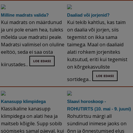
Milline madrats valida?
Daaliad või jorjenid?
Kui madrats on määrdunud
Kui tekib kahtlus, kas taim
ja uni pole enam hea, tuleks
on daalia või jorjen, siis
mõelda uue madratsi peale.
tegemist on ikka sama
Madratsi valimisel on oluline
taimega. Maal on daaliaid
eeltöö, seda ei saa osta
alati rohkem jorjeniteks
kutsutud, eriti kui tegemist
kiirustades...
on kõrgekasvuliste
sortidega...
Kanasupp klimpidega
Slaavi horoskoop -
Klassikaline kanasupp
ROHUTIRTS (10. mai - 9. juuni)
klimpidega on alati hea ja
Rohutirtsu märgi all
maitseb kõigile. Supp sobib
sündinud inimese jaoks on
söömiseks samal päeval, kui
õnn ja õnnestumised elus