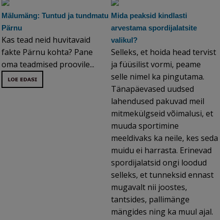
Mälumäng: Tuntud ja tundmatu
Mida peaksid kindlasti
Pärnu
arvestama spordijalatsite
Kas tead neid huvitavaid
valikul?
fakte Pärnu kohta? Pane
Selleks, et hoida head tervist
oma teadmised proovile...
ja füüsilist vormi, peame
selle nimel ka pingutama.
Tänapäevased uudsed
lahendused pakuvad meil
mitmekülgseid võimalusi, et
muuda sportimine
meeldivaks ka neile, kes seda
muidu ei harrasta. Erinevad
spordijalatsid ongi loodud
selleks, et tunneksid ennast
mugavalt nii joostes,
tantsides, pallimänge
mängides ning ka muul ajal.