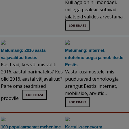
Küll aga on nii mõndagi,
millega peaksid sobivad
jalatseid valides arvestama...
Mälumäng: 2016 aasta
Mälumäng: internet,
väljavalitud Eestis
infotehnoloogia ja mobiilside
Kas tead, kes või mis valiti
Eestis
2016. aastal parimateks? Kes
Vasta küsimustele, mis
olid 2016. aastal väljavalitud?
puudutavad tehnoloogia
Pane oma teadmised
arengut Eestis: internet,
mobiilside, arvutid...
proovile...
100 populaarsemat mehenime
Kartuli-seenevorm