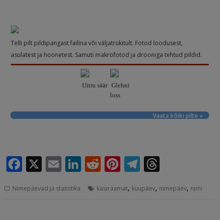
Telli pilt pildipangast failina või väljatrükitult. Fotod loodusest,
asulatest ja hoonetest. Samuti makrofotod ja drooniga tehtud pildid.
Uitru säär
Glehni
loss
Vaata kõiki pilte »
F
X
E
Li
R
Pi
T
T
a
m
n
e
n
el
h
,
,
,
Nimepäevad ja statistika
käsiraamat
kuupäev
nimepäev
nimi
c
ai
k
d
te
e
r
e
l
e
di
r
g
e
Navigeerimine