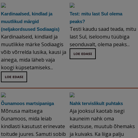
Kardinaalsed, kindlad ja
Test: mitu last Sul olema
muutlikud märgid
peaks?
Testi kaudu saad teada, mitu
(neljakordsused Sodiaagis)
Kardinaalseid, kindlaid ja
last Sul, iseloomu tüübiga
muutlikke märke Sodiaagis
seonduvalt, olema peaks...
võib võrrelda lusika, kausi ja
ainega, mida läheb vaja
koogi küpsetamiseks...
Õunamoos martsipaniga
Nahk tervislikult puhtaks
Mõnusa maitsega
Aja jooksul kaotab isegi
õunamoos, mida leiab
kauneim nahk oma
kindlasti kasutust erinevate
elastsuse, muutub õhemaks
toitude juures. Samuti sobib
ja kuivaks. Ka liiga palju