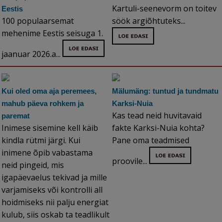
Kartuli-seenevorm on toitev
Eestis
100 populaarsemat
söök argiõhtuteks...
mehenime Eestis seisuga 1.
jaanuar 2026.a...
Kui oled oma aja peremees,
Mälumäng: tuntud ja tundmatu
mahub päeva rohkem ja
Karksi-Nuia
Kas tead neid huvitavaid
paremat
Inimese sisemine kell käib
fakte Karksi-Nuia kohta?
kindla rütmi järgi. Kui
Pane oma teadmised
inimene õpib vabastama
proovile...
neid pingeid, mis
igapäevaelus tekivad ja mille
varjamiseks või kontrolli all
hoidmiseks nii palju energiat
kulub, siis oskab ta teadlikult