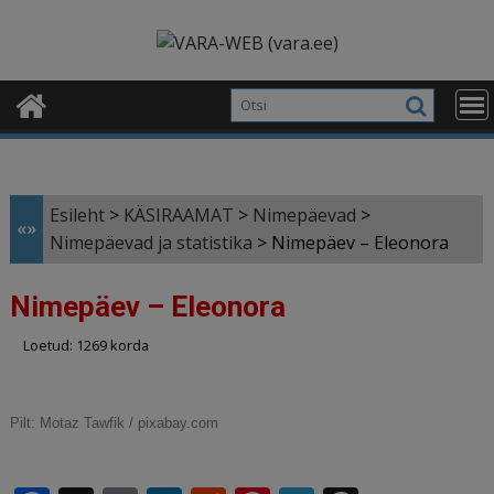
Skip
modal-check
to
content
Esileht
>
KÄSIRAAMAT
>
Nimepäevad
>
«»
Nimepäevad ja statistika
>
Nimepäev – Eleonora
Nimepäev – Eleonora
Loetud: 1269 korda
Pilt:
Motaz Tawfik / pixabay.com