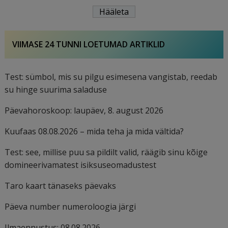
VIIMASE 24 TUNNI LOETUMAD ARTIKLID
Test: sümbol, mis su pilgu esimesena vangistab, reedab
su hinge suurima saladuse
Päevahoroskoop: laupäev, 8. august 2026
Kuufaas 08.08.2026 – mida teha ja mida vältida?
Test: see, millise puu sa pildilt valid, räägib sinu kõige
domineerivamatest isiksuseomadustest
Taro kaart tänaseks päevaks
Päeva number numeroloogia järgi
Ilmaennustus: 08.08.2026