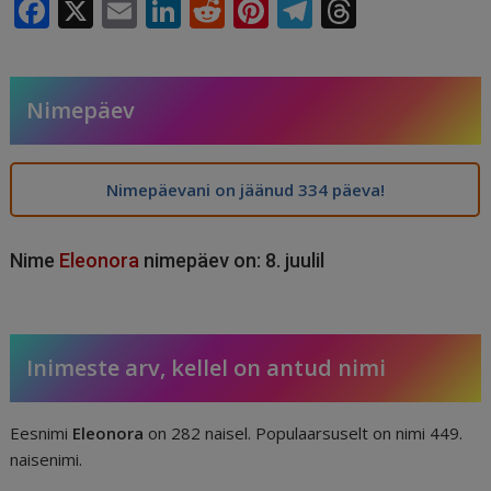
F
X
E
Li
R
Pi
T
T
a
m
n
e
n
el
h
c
ai
k
d
te
e
r
e
l
e
di
r
g
e
Nimepäev
b
dI
t
e
ra
a
o
n
st
m
d
Nimepäevani on jäänud 334 päeva!
o
s
k
Nime
Eleonora
nimepäev on: 8. juulil
Inimeste arv, kellel on antud nimi
Eesnimi
Eleonora
on 282 naisel. Populaarsuselt on nimi 449.
naisenimi.