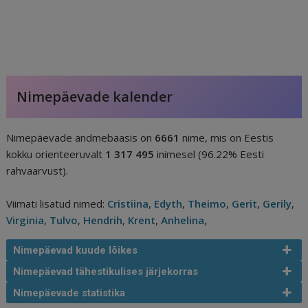
Nimepäevade kalender
Nimepäevade andmebaasis on
6661
nime, mis on Eestis
kokku orienteeruvalt
1 317 495
inimesel (96.22% Eesti
rahvaarvust).
Viimati lisatud nimed:
Cristiina
,
Edyth
,
Theimo
,
Gerit
,
Gerily
,
Virginia
,
Tulvo
,
Hendrih
,
Krent
,
Anhelina
,
Nimepäevad kuude lõikes
Nimepäevad tähestikulises järjekorras
Nimepäevade statistika