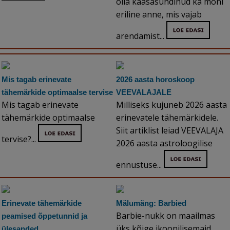
olla kaasasündinud ka mõni
eriline anne, mis vajab
arendamist...
Mis tagab erinevate
2026 aasta horoskoop
tähemärkide optimaalse tervise
VEEVALAJALE
Mis tagab erinevate
Milliseks kujuneb 2026 aasta
tähemärkide optimaalse
erinevatele tähemärkidele.
Siit artiklist leiad VEEVALAJA
tervise?...
2026 aasta astroloogilise
ennustuse...
Erinevate tähemärkide
Mälumäng: Barbied
Barbie-nukk on maailmas
peamised õppetunnid ja
üks kõige ikoonilisemaid
ülesanded