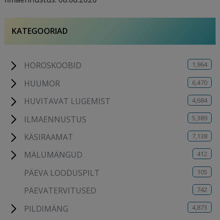
KATEGOORIAD
1,964
HOROSKOOBID
6,470
HUUMOR
4,684
HUVITAVAT LUGEMIST
5,389
ILMAENNUSTUS
7,138
KÄSIRAAMAT
412
MÄLUMÄNGUD
105
PÄEVA LOODUSPILT
742
PÄEVATERVITUSED
4,873
PILDIMÄNG