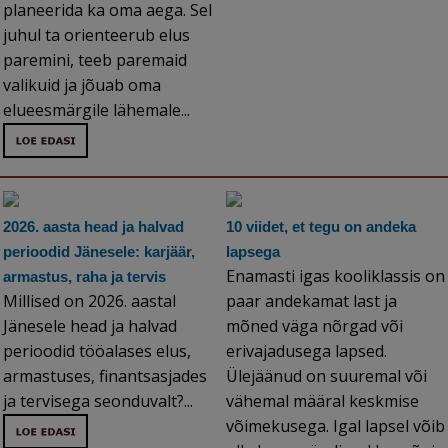
planeerida ka oma aega. Sel
juhul ta orienteerub elus
paremini, teeb paremaid
valikuid ja jõuab oma
elueesmärgile lähemale...
2026. aasta head ja halvad
10 viidet, et tegu on andeka
perioodid Jänesele: karjäär,
lapsega
Enamasti igas kooliklassis on
armastus, raha ja tervis
Millised on 2026. aastal
paar andekamat last ja
Jänesele head ja halvad
mõned väga nõrgad või
perioodid tööalases elus,
erivajadusega lapsed.
armastuses, finantsasjades
Ülejäänud on suuremal või
ja tervisega seonduvalt?...
vähemal määral keskmise
võimekusega. Igal lapsel võib