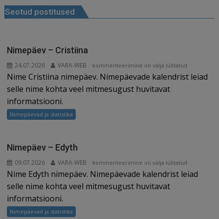
b
dI
t
e
ra
a
Seotud postitused
o
n
st
m
d
o
s
k
Nimepäev – Cristiina
24.07.2026
VARA-WEB
Nimepäev
kommenteerimine on välja lülitatud
Nime Cristiina nimepäev. Nimepäevade kalendrist leiad
–
Cristiina
selle nime kohta veel mitmesugust huvitavat
informatsiooni.
Nimepäevad ja statistika
Nimepäev – Edyth
09.07.2026
VARA-WEB
Nimepäev
kommenteerimine on välja lülitatud
Nime Edyth nimepäev. Nimepäevade kalendrist leiad
–
Edyth
selle nime kohta veel mitmesugust huvitavat
informatsiooni.
Nimepäevad ja statistika