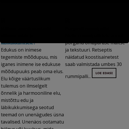
Millised unenäosümbolid
Porgandi-rummipallid
Neile rummipallidele annab
viitavad edule ja
porgand omapärase maitse
läbikukkumisele?
Edukus on inimese
ja tekstuuri. Retseptis
tegemiste mõõdupuu, mis
näidatud koostisainetest
iganes inimene ise edukuse
saab valmistada umbes 30
mõõdupuuks peab oma elus.
rummipalli...
Elu kõige väärtuslikum
tulemus on ilmselgelt
õnnelik ja harmooniline elu,
mistõttu edu ja
läbikukkumisega seotud
teemad on unenägudes üsna
tavalised. Unenäos ootamatu