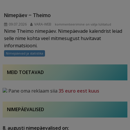
Nimepäev – Theimo
09.07.2026
VARA-WEB
Nimepäev
kommenteerimine on välja lülitatud
Nime Theimo nimepäev. Nimepäevade kalendrist leiad
–
Theimo
selle nime kohta veel mitmesugust huvitavat
informatsiooni.
Nimepäevad ja statistika
MEID TOETAVAD
Pane oma reklaam siia
35 euro eest kuus
NIMEPÄEVALISED
8. augusti nimepäevalised on: