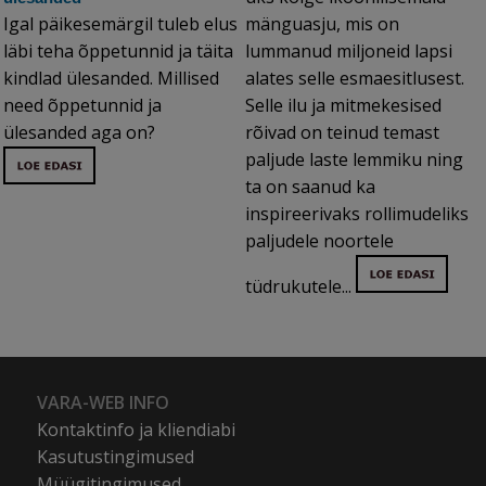
Igal päikesemärgil tuleb elus
mänguasju, mis on
läbi teha õppetunnid ja täita
lummanud miljoneid lapsi
kindlad ülesanded. Millised
alates selle esmaesitlusest.
need õppetunnid ja
Selle ilu ja mitmekesised
ülesanded aga on?
rõivad on teinud temast
paljude laste lemmiku ning
ta on saanud ka
inspireerivaks rollimudeliks
paljudele noortele
tüdrukutele...
VARA-WEB INFO
Kontaktinfo ja kliendiabi
Kasutustingimused
Müügitingimused