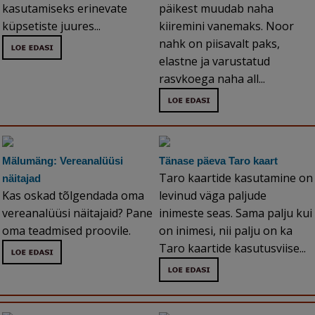
kasutamiseks erinevate
päikest muudab naha
küpsetiste juures...
kiiremini vanemaks. Noor
nahk on piisavalt paks,
elastne ja varustatud
rasvkoega naha all...
Mälumäng: Vereanalüüsi
Tänase päeva Taro kaart
Taro kaartide kasutamine on
näitajad
Kas oskad tõlgendada oma
levinud väga paljude
vereanalüüsi näitajaid? Pane
inimeste seas. Sama palju kui
oma teadmised proovile.
on inimesi, nii palju on ka
Taro kaartide kasutusviise...