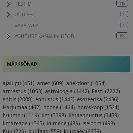
115
TESTID
6
UUDISED
8
VARA-WEB
190
YOUTUBE KANALI VIDEOD
MÄRKSÕNAD
ajalugu
(451)
amet
(609)
anekdoot
(1054)
armastus
(1053)
astroloogia
(1442)
Eesti
(2222)
ehitis
(2008)
ennustus
(1442)
esoteerika
(2436)
Harjumaa
(467)
hoone
(1464)
horoskoop
(1521)
huumor
(1119)
ilm
(5398)
ilmaennustus
(3459)
ilmateade
(1565)
inimene
(489)
iseloom
(498)
Kuu
(729)
kuufaas
(559)
kuupäev
(6679)