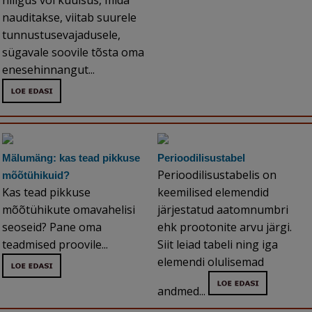
hiilgus või kuulsus, mida
nauditakse, viitab suurele
tunnustusevajadusele,
sügavale soovile tõsta oma
enesehinnangut...
Mälumäng: kas tead pikkuse
Perioodilisustabel
Perioodilisustabelis on
mõõtühikuid?
Kas tead pikkuse
keemilised elemendid
mõõtühikute omavahelisi
järjestatud aatomnumbri
seoseid? Pane oma
ehk prootonite arvu järgi.
teadmised proovile...
Siit leiad tabeli ning iga
elemendi olulisemad
andmed...