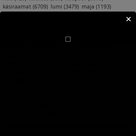
käsiraamat
(6709)
lumi
(3479)
maja
(1193)
mälumäng
(412)
nali
(1120)
nimepäev
(6880)
✕
nimi
(6748)
nädalapäev
(743)
pildimäng
(4873)
päev
(773)
päevahoroskoop
(547)
rahe
(3457)
ruunid
(484)
Saaremaa
(483)
sademed
(3457)
sodiaak
(1270)
suhted
(387)
sünnipäev
(387)
Tallinn
(416)
Tartumaa
(398)
temperatuur
(3891)
tervitus
(742)
torm
(3462)
tuul
(3460)
tähtkuju
(1269)
töö
(964)
vihm
(3460)
äike
(3456)
õhuniiskus
(3516)
Lehevaatamisi: 251 545 034
Postitusi: 32 087