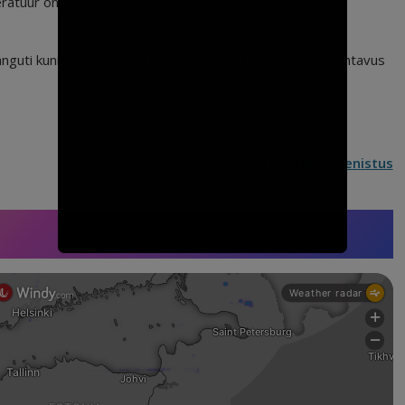
eratuur on 15…16 °C.
nguti kuni 12 m/s. Laine kõrgus on 0,6-1,2 m. Sajuta. Nähtavus
Allikas:
Riigi Ilmateenistus