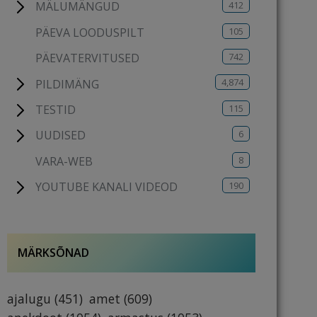
412
MÄLUMÄNGUD
105
PÄEVA LOODUSPILT
742
PÄEVATERVITUSED
4,874
PILDIMÄNG
115
TESTID
6
UUDISED
8
VARA-WEB
190
YOUTUBE KANALI VIDEOD
MÄRKSÕNAD
ajalugu
(451)
amet
(609)