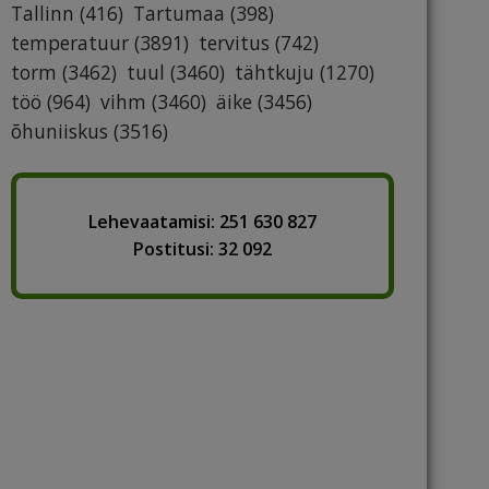
Tallinn
(416)
Tartumaa
(398)
temperatuur
(3891)
tervitus
(742)
torm
(3462)
tuul
(3460)
tähtkuju
(1270)
töö
(964)
vihm
(3460)
äike
(3456)
õhuniiskus
(3516)
Lehevaatamisi: 251 630 827
Postitusi: 32 092