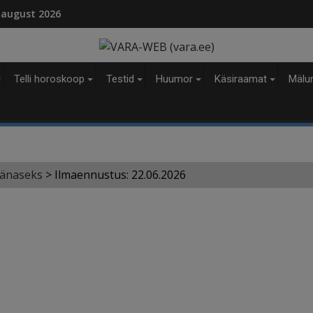
modal-check
Telli horoskoop
Testid
Huumor
Käsiraamat
Mälu
tänaseks
>
Ilmaennustus: 22.06.2026