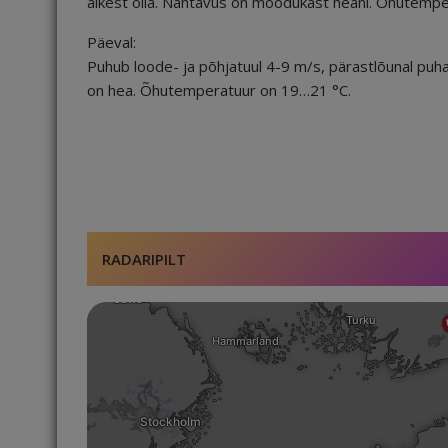
äikest olla. Nähtavus on mõõdukast heani. Õhutemp
Päeval:
Puhub loode- ja põhjatuul 4-9 m/s, pärastlõunal puha
on hea. Õhutemperatuur on 19…21 °C.
RADARIPILT