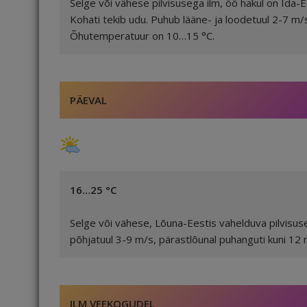
Selge või vähese pilvisusega ilm, öö hakul on Ida-Ee
Kohati tekib udu. Puhub lääne- ja loodetuul 2-7 m/s
Õhutemperatuur on 10…15 °C.
PÄEVAL
16…25 °C
Selge või vähese, Lõuna-Eestis vahelduva pilvisus
põhjatuul 3-9 m/s, pärastlõunal puhanguti kuni 12
ILM VEEKOGUDEL