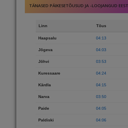
TÄNASED PÄIKESETÕUSUD JA -LOOJANGUD EEST
Linn
Tõus
Haapsalu
04:13
Jõgeva
04:03
Jõhvi
03:53
Kuressaare
04:24
Kärdla
04:15
Narva
03:50
Paide
04:05
Paldiski
04:06