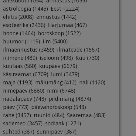
anekdoot
(1054)
armastus
(1053)
astroloogia
(1443)
Eesti
(2224)
ehitis
(2008)
ennustus
(1442)
esoteerika
(2436)
Harjumaa
(467)
hoone
(1464)
horoskoop
(1522)
huumor
(1119)
ilm
(5400)
ilmaennustus
(3459)
ilmateade
(1567)
inimene
(489)
iseloom
(498)
Kuu
(730)
kuufaas
(560)
kuupäev
(6679)
käsiraamat
(6709)
lumi
(3479)
maja
(1193)
mälumäng
(412)
nali
(1120)
nimepäev
(6880)
nimi
(6748)
nädalapäev
(743)
pildimäng
(4874)
päev
(773)
päevahoroskoop
(548)
rahe
(3457)
ruunid
(484)
Saaremaa
(483)
sademed
(3457)
sodiaak
(1271)
suhted
(387)
sünnipäev
(387)