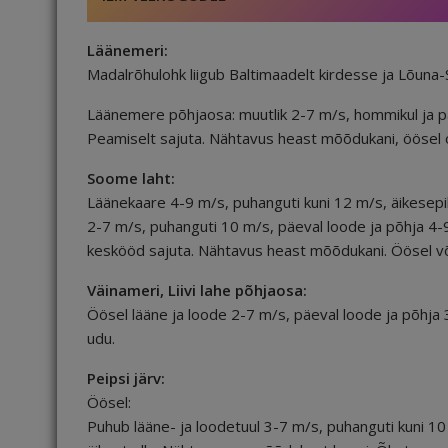
Läänemeri:
Madalrõhulohk liigub Baltimaadelt kirdesse ja Lõuna
Läänemere põhjaosa: muutlik 2-7 m/s, hommikul ja p
Peamiselt sajuta. Nähtavus heast mõõdukani, öösel o
Soome laht:
Läänekaare 4-9 m/s, puhanguti kuni 12 m/s, äikesepi
2-7 m/s, puhanguti 10 m/s, päeval loode ja põhja 4-9
keskööd sajuta. Nähtavus heast mõõdukani. Öösel või
Väinameri, Liivi lahe põhjaosa:
Öösel lääne ja loode 2-7 m/s, päeval loode ja põhja
udu.
Peipsi järv:
Öösel:
Puhub lääne- ja loodetuul 3-7 m/s, puhanguti kuni 10