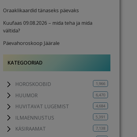
Oraaklikaardid tänaseks päevaks
Kuufaas 09.08.2026 – mida teha ja mida
vältida?
Päevahoroskoop Jäärale
KATEGOORIAD
1,966
HOROSKOOBID
6,470
HUUMOR
4,684
HUVITAVAT LUGEMIST
5,391
ILMAENNUSTUS
7,138
KÄSIRAAMAT