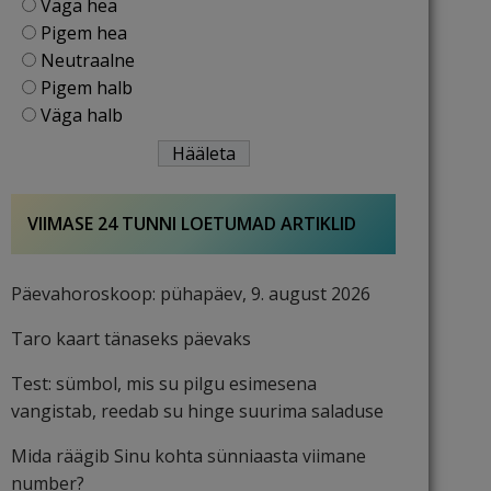
Väga hea
Pigem hea
Neutraalne
Pigem halb
Väga halb
VIIMASE 24 TUNNI LOETUMAD ARTIKLID
Päevahoroskoop: pühapäev, 9. august 2026
Taro kaart tänaseks päevaks
Test: sümbol, mis su pilgu esimesena
vangistab, reedab su hinge suurima saladuse
Mida räägib Sinu kohta sünniaasta viimane
number?