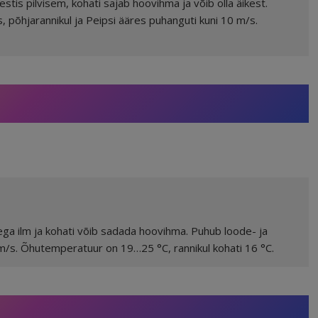
stis pilvisem, kohati sajab hoovihma ja võib olla äikest.
, põhjarannikul ja Peipsi ääres puhanguti kuni 10 m/s.
ega ilm ja kohati võib sadada hoovihma. Puhub loode- ja
 m/s. Õhutemperatuur on 19…25 °C, rannikul kohati 16 °C.