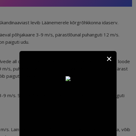
-Skandinaaviast levib Läänemerele kõrgrõhkkonna idaserv.
äeval põhjakaare 3-9 m/s, pärastlõunal puhanguti 12 m/s.
n paiguti udu.
✕
lvede all on tugevaid puhanguid, pärast keskööd lääne ja loode
 m/s, puhanguti kuni 12 m/s. Öö hakul hoovihm ja äike, pärast
b paiguti tekkida udu.
 3-9 m/s. Sajuta. Nähtavus heast mõõdukani, öösel on paiguti
 m/s. Laine kõrgus on 0,4-0,9 m. Öö hakul sajab hoovihma, võib