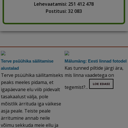
Lehevaatamisi: 251 412 478
Postitusi: 32 083
Terve psüühika säilitamise
Mälumäng: Eesti linnad fotodel
Kas tunned piltide järgi ära,
alustalad
Terve psüühika säilitamiseks
mis linna vaadetega on
peaks meeles pidama, et
tegemist?...
igapäevane elu viib pidevalt
tasakaalust välja, pole
mõistlik ärrituda iga väikese
asja peale. Teiste peale
ärritumine annab neile
võimu sekkuda meie ellu ja