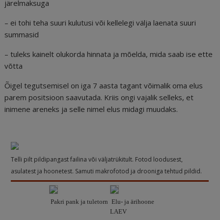
järelmaksuga
– ei tohi teha suuri kulutusi või kellelegi välja laenata suuri
summasid
– tuleks kainelt olukorda hinnata ja mõelda, mida saab ise ette
võtta
Õigel tegutsemisel on iga 7 aasta tagant võimalik oma elus
parem positsioon saavutada. Kriis ongi vajalik selleks, et
inimene areneks ja selle nimel elus midagi muudaks.
Telli pilt pildipangast failina või väljatrükitult. Fotod loodusest,
asulatest ja hoonetest. Samuti makrofotod ja drooniga tehtud pildid.
Pakri pank ja tuletorn
Elu- ja ärihoone
LAEV