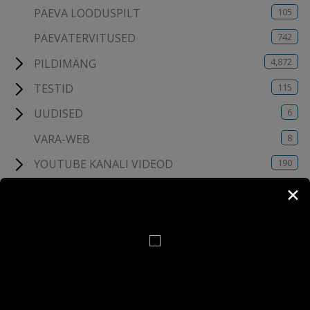
105
PÄEVA LOODUSPILT
742
PÄEVATERVITUSED
4,872
PILDIMÄNG
115
TESTID
6
UUDISED
8
VARA-WEB
190
YOUTUBE KANALI VIDEOD
✕
MÄRKSÕNAD
ajalugu
(451)
amet
(609)
anekdoot
(1054)
armastus
(1053)
astroloogia
(1441)
Eesti
(2220)