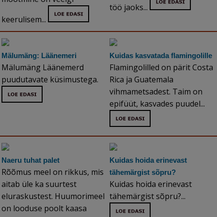
töö jaoks...
keerulisem...
Mälumäng: Läänemeri
Kuidas kasvatada flamingolille
Mälumäng Läänemerd
Flamingolilled on pärit Costa
puudutavate küsimustega.
Rica ja Guatemala
vihmametsadest. Taim on
epifüüt, kasvades puudel...
Naeru tuhat palet
Kuidas hoida erinevast
Rõõmus meel on rikkus, mis
tähemärgist sõpru?
aitab üle ka suurtest
Kuidas hoida erinevast
eluraskustest. Huumorimeel
tähemärgist sõpru?...
on looduse poolt kaasa