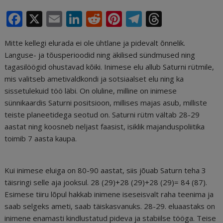
F
X
E
Li
R
Pi
T
T
a
m
n
e
n
el
h
Mitte kellegi elurada ei ole ühtlane ja pidevalt õnnelik.
c
ai
k
d
te
e
r
Languse- ja tõusperioodid ning äkilised sündmused ning
e
l
e
di
r
g
e
tagasilöögid ohustavad kõiki. Inimese elu allub Saturni rütmile,
b
dI
t
e
ra
a
mis valitseb ametivaldkondi ja sotsiaalset elu ning ka
sissetulekuid töö läbi. On oluline, milline on inimese
o
n
st
m
d
sünnikaardis Saturni positsioon, millises majas asub, milliste
o
s
teiste planeetidega seotud on. Saturni rütm vältab 28-29
k
aastat ning koosneb neljast faasist, isiklik majanduspoliitika
toimib 7 aasta kaupa.
Kui inimese eluiga on 80-90 aastat, siis jõuab Saturn teha 3
täisringi selle aja jooksul. 28 (29)+28 (29)+28 (29)= 84 (87).
Esimese tiiru lõpul hakkab inimene iseseisvalt raha teenima ja
saab selgeks ameti, saab täiskasvanuks. 28-29. eluaastaks on
inimene enamasti kindlustatud pideva ja stabiilse tööga. Teise