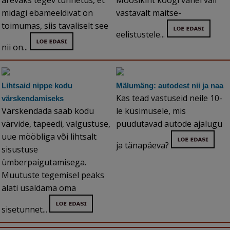
ärevaks tegev tunnetus, et
Moosikiht koogi vahel vali
midagi ebameeldivat on
vastavalt maitse-
toimumas, siis tavaliselt see
eelistustele...
nii on...
Lihtsaid nippe kodu
Mälumäng: autodest nii ja naa
Kas tead vastuseid neile 10-
värskendamiseks
Värskendada saab kodu
le küsimusele, mis
värvide, tapeedi, valgustuse,
puudutavad autode ajalugu
uue mööbliga või lihtsalt
ja tänapäeva?
sisustuse
ümberpaigutamisega.
Muutuste tegemisel peaks
alati usaldama oma
sisetunnet...