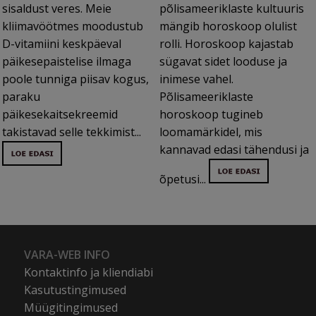
sisaldust veres. Meie
põlisameeriklaste kultuuris
kliimavöötmes moodustub
mängib horoskoop olulist
D-vitamiini keskpäeval
rolli. Horoskoop kajastab
päikesepaistelise ilmaga
sügavat sidet looduse ja
poole tunniga piisav kogus,
inimese vahel.
paraku
Põlisameeriklaste
päikesekaitsekreemid
horoskoop tugineb
takistavad selle tekkimist...
loomamärkidel, mis
kannavad edasi tähendusi ja
õpetusi...
VARA-WEB INFO
Kontaktinfo ja kliendiabi
Kasutustingimused
Müügitingimused