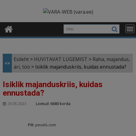
Skip
modal-check
to
content
Esileht
>
HUVITAVAT LUGEMIST
>
Raha, majandus,
«»
äri, töö
>
Isiklik majanduskriis, kuidas ennustada?
Isiklik majanduskriis, kuidas
ennustada?
Loetud: 6680 korda
26.05.2023
Pilt:
pexels.com