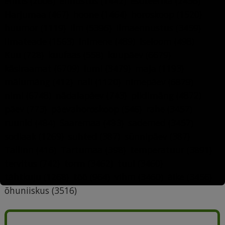
ehitis
(2008)
ennustus
(1442)
esoteerika
(2436)
Harjumaa
(467)
hoone
(1464)
horoskoop
(1520)
huumor
(1119)
ilm
(5396)
ilmaennustus
(3459)
ilmateade
(1563)
inimene
(489)
iseloom
(498)
Kuu
(728)
kuufaas
(558)
kuupäev
(6679)
käsiraamat
(6709)
lumi
(3479)
maja
(1193)
mälumäng
(412)
nali
(1120)
nimepäev
(6879)
nimi
(6748)
nädalapäev
(743)
pildimäng
(4872)
päev
(773)
päevahoroskoop
(546)
rahe
(3457)
ruunid
(484)
Saaremaa
(483)
sademed
(3457)
sodiaak
(1269)
suhted
(387)
sünnipäev
(387)
Tallinn
(416)
Tartumaa
(398)
temperatuur
(3891)
tervitus
(742)
torm
(3462)
tuul
(3460)
tähtkuju
(1268)
töö
(964)
vihm
(3460)
äike
(3456)
õhuniiskus
(3516)