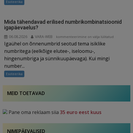
Esoteerika
lastega
läbi
saab
Mida tähendavad erilised numbrikombinatsioonid
igapäevaelus?
06.08.2026
VARA-WEB
Mida
kommenteerimine on välja lülitatud
Igaühel on õnnenumbrid seotud tema isiklike
tähendavad
erilised
numbritega (eelkõige elutee-, iseloomu-,
numbrikombinatsioonid
hingenumbriga ja sünnikuupäevaga). Kui mingi
igapäevaelus?
number...
Esoteerika
MEID TOETAVAD
Pane oma reklaam siia
35 euro eest kuus
NIMEPÄEVALISED