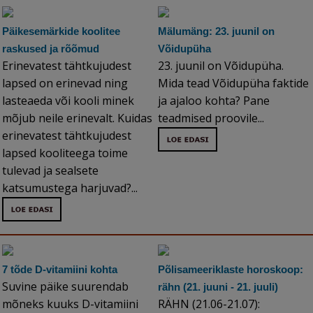
Päikesemärkide koolitee
Mälumäng: 23. juunil on
raskused ja rõõmud
Võidupüha
Erinevatest tähtkujudest
23. juunil on Võidupüha.
lapsed on erinevad ning
Mida tead Võidupüha faktide
lasteaeda või kooli minek
ja ajaloo kohta? Pane
mõjub neile erinevalt. Kuidas
teadmised proovile...
erinevatest tähtkujudest
lapsed kooliteega toime
tulevad ja sealsete
katsumustega harjuvad?...
7 tõde D-vitamiini kohta
Põlisameeriklaste horoskoop:
Suvine päike suurendab
rähn (21. juuni - 21. juuli)
mõneks kuuks D-vitamiini
RÄHN (21.06-21.07):