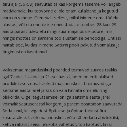
tiiru ajal (56-58) saavutab ta kas kõrgema taseme või langeb
madalamale, kui töövõime ei ole enam küllaldane ja kogutud
vara on vähene. Olenevalt sellest, millal inimene oma tööelu
alustas, võib ta endale ise ennustada, et umbes 28 kuni 29
aasta pärast tuleb ellu mingi suur majanduslik pööre, mis
mingis mõttes on sarnane töö alustamise perioodiga. Ühtlasi
näitab see, kuidas inimene Saturni poolt pakutud võimalusi ja
tingimusi on kasutanud.
Väiksemad majanduslikud pöörded toimuvad suures tsüklis
igal 7-ndal, 14-ndal ja 21-sel aastal, need on eriti olulised
produktiivses eas. Isiklikud majanduskriisid toimuvad iga
seitsme aasta järel ja siis on vaja hinnata oma elu ning
olukorda. Õigel tegutsemisel on iga seitsme aasta järel
võimalik Saatuserattal kõrgem ja parem positsioon saavutada.
Seda juhul, kui vigadest õpitakse ja õpitud tarkust ära
kasutatakse. Isiklik majanduskriis võib tähendada abielukriisi,
kehva rahalist seisu, elukoha vahetust, töö kaotust, kriisi