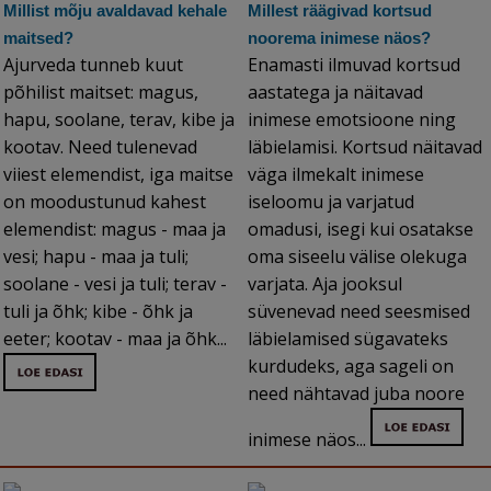
Millist mõju avaldavad kehale
Millest räägivad kortsud
maitsed?
noorema inimese näos?
Ajurveda tunneb kuut
Enamasti ilmuvad kortsud
põhilist maitset: magus,
aastatega ja näitavad
hapu, soolane, terav, kibe ja
inimese emotsioone ning
kootav. Need tulenevad
läbielamisi. Kortsud näitavad
viiest elemendist, iga maitse
väga ilmekalt inimese
on moodustunud kahest
iseloomu ja varjatud
elemendist: magus - maa ja
omadusi, isegi kui osatakse
vesi; hapu - maa ja tuli;
oma siseelu välise olekuga
soolane - vesi ja tuli; terav -
varjata. Aja jooksul
tuli ja õhk; kibe - õhk ja
süvenevad need seesmised
eeter; kootav - maa ja õhk...
läbielamised sügavateks
kurdudeks, aga sageli on
need nähtavad juba noore
inimese näos...