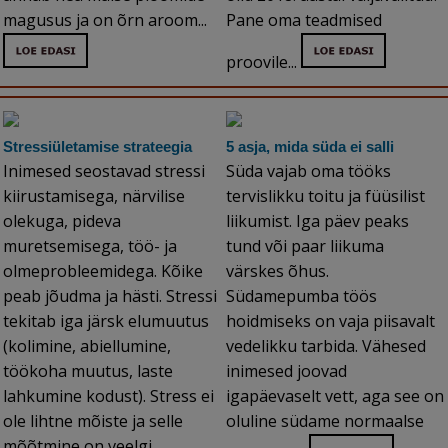
magusus ja on õrn aroom...
Pane oma teadmised
proovile...
Stressiületamise strateegia
5 asja, mida süda ei salli
Inimesed seostavad stressi
Süda vajab oma tööks
kiirustamisega, närvilise
tervislikku toitu ja füüsilist
olekuga, pideva
liikumist. Iga päev peaks
muretsemisega, töö- ja
tund või paar liikuma
olmeprobleemidega. Kõike
värskes õhus.
peab jõudma ja hästi. Stressi
Südamepumba töös
tekitab iga järsk elumuutus
hoidmiseks on vaja piisavalt
(kolimine, abiellumine,
vedelikku tarbida. Vähesed
töökoha muutus, laste
inimesed joovad
lahkumine kodust). Stress ei
igapäevaselt vett, aga see on
ole lihtne mõiste ja selle
oluline südame normaalse
mõõtmine on veelgi