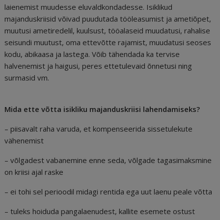
laienemist muudesse eluvaldkondadesse. Isiklikud
majanduskriisid võivad puudutada tööleasumist ja ametiõpet,
muutusi ametiredelil, kuulsust, tööalaseid muudatusi, rahalise
seisundi muutust, oma ettevõtte rajamist, muudatusi seoses
kodu, abikaasa ja lastega. Võib tähendada ka tervise
halvenemist ja haigusi, peres ettetulevaid õnnetusi ning
surmasid vm.
Mida ette võtta isikliku majanduskriisi lahendamiseks?
– piisavalt raha varuda, et kompenseerida sissetulekute
vähenemist
– võlgadest vabanemine enne seda, võlgade tagasimaksmine
on kriisi ajal raske
– ei tohi sel perioodil midagi rentida ega uut laenu peale võtta
– tuleks hoiduda pangalaenudest, kallite esemete ostust