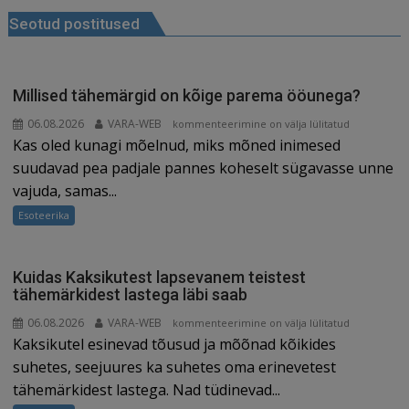
o
n
st
m
d
Seotud postitused
o
s
k
Millised tähemärgid on kõige parema ööunega?
06.08.2026
VARA-WEB
Millised
kommenteerimine on välja lülitatud
Kas oled kunagi mõelnud, miks mõned inimesed
tähemärgid
on
suudavad pea padjale pannes koheselt sügavasse unne
kõige
vajuda, samas...
parema
Esoteerika
ööunega?
Kuidas Kaksikutest lapsevanem teistest
tähemärkidest lastega läbi saab
06.08.2026
VARA-WEB
Kuidas
kommenteerimine on välja lülitatud
Kaksikutel esinevad tõusud ja mõõnad kõikides
Kaksikutest
lapsevanem
suhetes, seejuures ka suhetes oma erinevetest
teistest
tähemärkidest lastega. Nad tüdinevad...
tähemärkidest