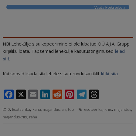
Vaata kõiki pilte »
NB! Lehekülje sisu kopeerimine ei ole lubatud OÜ A.J.A. Grupp
kirjaliku loata. Täpsemad lehekülje kasutustingimused
leiad
.
siit
Kui soovid lisada siia lehele sisuturundusartiklit
.
kliki siia
F
X
E
Li
R
Pi
T
T
a
m
n
e
n
el
h
,
,
,
,
,
0
Esoteerika
Raha, majandus, äri, töö
esoteerika
kriis
majandus
c
ai
k
d
te
e
r
,
majanduskriis
raha
e
l
e
di
r
g
e
b
dI
t
e
ra
a
Navigeerimine