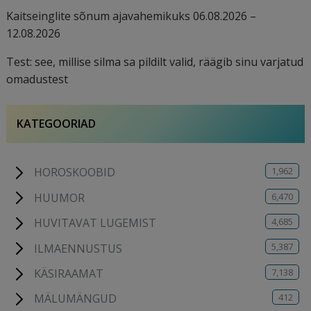
Kaitseinglite sõnum ajavahemikuks 06.08.2026 –
12.08.2026
Test: see, millise silma sa pildilt valid, räägib sinu varjatud
omadustest
KATEGOORIAD
1,962
HOROSKOOBID
6,470
HUUMOR
4,685
HUVITAVAT LUGEMIST
5,387
ILMAENNUSTUS
7,138
KÄSIRAAMAT
412
MÄLUMÄNGUD