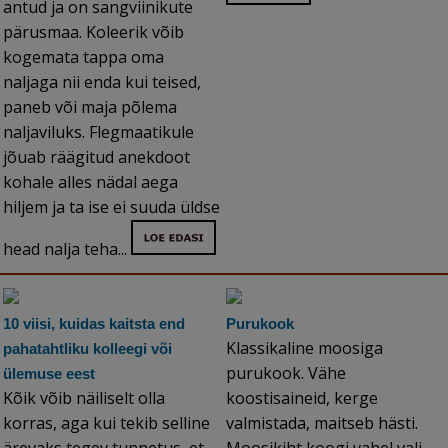
antud ja on sangviinikute
pärusmaa. Koleerik võib
kogemata tappa oma
naljaga nii enda kui teised,
paneb või maja põlema
naljaviluks. Flegmaatikule
jõuab räägitud anekdoot
kohale alles nädal aega
hiljem ja ta ise ei suuda üldse
head nalja teha...
10 viisi, kuidas kaitsta end
Purukook
Klassikaline moosiga
pahatahtliku kolleegi või
purukook. Vähe
ülemuse eest
Kõik võib näiliselt olla
koostisaineid, kerge
korras, aga kui tekib selline
valmistada, maitseb hästi.