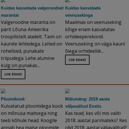
Kuidas kasvatada valgeroodset
Kuidas kasvatada
marantat
veenusekinga
Valgeroodne maranta on
Maailmas on veenuseking
pärit Lõuna-Ameerika
kõige enam kasvatatav
troopilistelt aladelt. Taim on
orhideeperekond.
kaunite lehtedega. Lehed on
Veenuseking on väga kauni
rohelised, punakate
õiega orhideeliik...
triipudega. Lehe alumine
külg on punakas...
Ploomikook
Mälumäng: 2018 aasta
Kuivatatud ploomidega kook
väljavalitud Eestis
on mõnusa maitsega ning
Kas tead, kes või mis valiti
teeb kõhule head. Koogile
2018. aastal parimateks? Kes
annab hea maise ploomide
olid 2018. aastal väljavalitud?