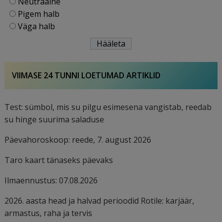
Neutraalne
Pigem halb
Väga halb
VIIMASE 24 TUNNI LOETUMAD ARTIKLID
Test: sümbol, mis su pilgu esimesena vangistab, reedab
su hinge suurima saladuse
Päevahoroskoop: reede, 7. august 2026
Taro kaart tänaseks päevaks
Ilmaennustus: 07.08.2026
2026. aasta head ja halvad perioodid Rotile: karjäär,
armastus, raha ja tervis