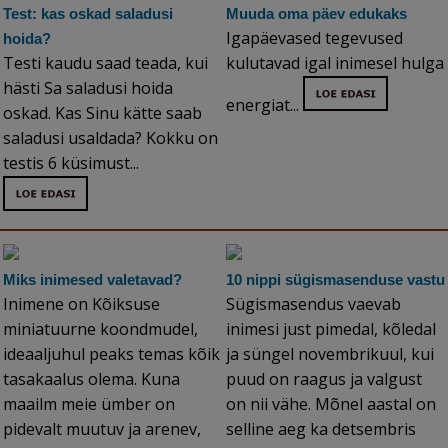
Test: kas oskad saladusi
Muuda oma päev edukaks
Igapäevased tegevused
hoida?
Testi kaudu saad teada, kui
kulutavad igal inimesel hulga
hästi Sa saladusi hoida
energiat...
oskad. Kas Sinu kätte saab
saladusi usaldada? Kokku on
testis 6 küsimust...
Miks inimesed valetavad?
10 nippi sügismasenduse vastu
Inimene on Kõiksuse
Sügismasendus vaevab
miniatuurne koondmudel,
inimesi just pimedal, kõledal
ideaaljuhul peaks temas kõik
ja süngel novembrikuul, kui
tasakaalus olema. Kuna
puud on raagus ja valgust
maailm meie ümber on
on nii vähe. Mõnel aastal on
pidevalt muutuv ja arenev,
selline aeg ka detsembris