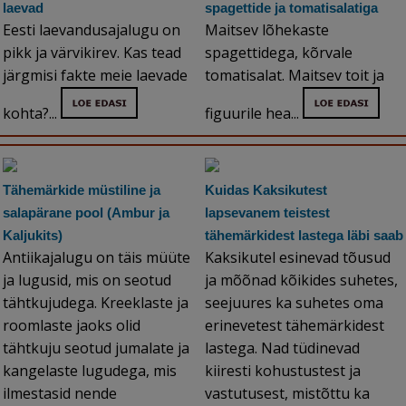
laevad
spagettide ja tomatisalatiga
Eesti laevandusajalugu on
Maitsev lõhekaste
pikk ja värvikirev. Kas tead
spagettidega, kõrvale
järgmisi fakte meie laevade
tomatisalat. Maitsev toit ja
kohta?...
figuurile hea...
Tähemärkide müstiline ja
Kuidas Kaksikutest
salapärane pool (Ambur ja
lapsevanem teistest
Kaljukits)
tähemärkidest lastega läbi saab
Antiikajalugu on täis müüte
Kaksikutel esinevad tõusud
ja lugusid, mis on seotud
ja mõõnad kõikides suhetes,
tähtkujudega. Kreeklaste ja
seejuures ka suhetes oma
roomlaste jaoks olid
erinevetest tähemärkidest
tähtkuju seotud jumalate ja
lastega. Nad tüdinevad
kangelaste lugudega, mis
kiiresti kohustustest ja
ilmestasid nende
vastutusest, mistõttu ka