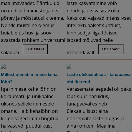
maailmavaadet. Tähtkujud
laste kasvatamine võib
on endiselt inimeste jaoks
nende jaoks väsitav olla.
põnev ja mõistatuslik teema.
Kaksikud vajavad intensiivset
Nende müstiline olemus
intellektuaalset suhtlust,
hoiab elus huvi ja soovi
kinnised ja liiga tõsised
avastada rohkem universumi
lapsed mõjuvad neile
saladusi...
masendavalt...
Millest oleneb inimese keha
Laste ülekaalulisus - tänapäeva
lõhn?
ohtlik trend
Iga inimese keha lõhn on
Varasematel aegadel oli paks
kordumatu ja unikaalne,
laps suur haruldus,
üksnes sellele inimesele
tänapäeval esineb
omane. Halb kehalõhn on
ülekaalulisust aina
kõige sagedamini tingitud
nooremate laste hulgas ja
halvast või puudulikust
aina rohkem. Maailma