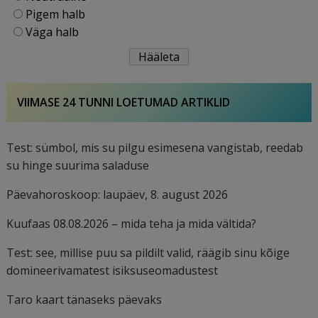
Pigem halb
Väga halb
VIIMASE 24 TUNNI LOETUMAD ARTIKLID
Test: sümbol, mis su pilgu esimesena vangistab, reedab
su hinge suurima saladuse
Päevahoroskoop: laupäev, 8. august 2026
Kuufaas 08.08.2026 – mida teha ja mida vältida?
Test: see, millise puu sa pildilt valid, räägib sinu kõige
domineerivamatest isiksuseomadustest
Taro kaart tänaseks päevaks