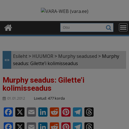
Skip
modal-check
to
content
Esileht
>
HUUMOR
>
Murphy seadused
>
Murphy
«»
seadus: Gilette’i kolimisseadus
Murphy seadus: Gilette’i
kolimisseadus
Loetud: 477 korda
01.01.2012
F
X
E
Li
R
Pi
T
T
a
m
n
e
n
el
h
F
X
E
Li
R
Pi
T
T