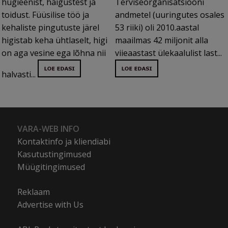
hügieenist, haigustest ja
Terviseorganisatsiooni
toidust. Füüsilise töö ja
andmetel (uuringutes osales
kehaliste pingutuste järel
53 riiki) oli 2010.aastal
higistab keha ühtlaselt, higi
maailmas 42 miljonit alla
on aga vesine ega lõhna nii
viieaastast ülekaalulist last...
halvasti...
VARA-WEB INFO
Kontaktinfo ja kliendiabi
Kasutustingimused
Müügitingimused
Reklaam
Advertise with Us