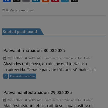
c
ai
k
d
te
e
r
a
m
n
e
n
el
h
e
l
e
di
r
g
e
,
0
Murphy seadused
c
ai
k
d
te
e
r
b
dI
t
e
ra
a
e
l
e
di
r
g
e
o
n
st
m
d
Navigeerimine
b
dI
t
e
ra
a
o
s
Seotud postitused
o
n
st
m
d
k
o
s
k
Päeva afirmatsioon: 30.03.2025
29.03.2025
VARA-WEB
Päeva
kommenteerimine on välja lülitatud
Alustades uut päeva, on oluline end toetada ja
afirmatsioon:
30.03.2025
inspireerida. Tänane päev on täis uusi võimalusi, et...
0
Päeva afirmatsioon
Päeva manifestatsioon: 29.03.2025
28.03.2025
VARA-WEB
Päeva
kommenteerimine on välja lülitatud
Manifestatsioonitehnika aitab sul luua positiivset
manifestatsioon: