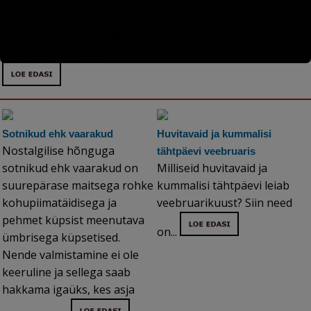
Vasta küsimustele, mis
püsisuhtesse? Mis on neile
puudutavad tehnoloogia
oluline ja mida suhtesse
arengut Eestis: internet,
kaasa toovad?...
mobiilside, arvutid...
Sotnikud ehk vaarakud
Huvitavaid ja kummalisi
Nostalgilise hõnguga
tähtpäevi veebruaris
sotnikud ehk vaarakud on
Milliseid huvitavaid ja
suurepärase maitsega rohke
kummalisi tähtpäevi leiab
kohupiimatäidisega ja
veebruarikuust? Siin need
pehmet küpsist meenutava
on...
ümbrisega küpsetised.
Nende valmistamine ei ole
keeruline ja sellega saab
hakkama igaüks, kes asja