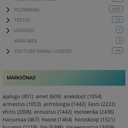
4,873
PILDIMÄNG
115
TESTID
6
UUDISED
8
VARA-WEB
190
YOUTUBE KANALI VIDEOD
MÄRKSÕNAD
ajalugu
(451)
amet
(609)
anekdoot
(1054)
armastus
(1053)
astroloogia
(1442)
Eesti
(2222)
ehitis
(2008)
ennustus
(1442)
esoteerika
(2436)
Harjumaa
(467)
hoone
(1464)
horoskoop
(1521)
huumor
(1119)
ilm
(5398)
ilmaennustus
(3459)