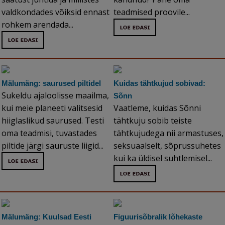
valdkondades võiksid ennast
teadmised proovile...
rohkem arendada...
Mälumäng: saurused piltidel
Kuidas tähtkujud sobivad:
Sukeldu ajaloolisse maailma,
Sõnn
kui meie planeeti valitsesid
Vaatleme, kuidas Sõnni
hiiglaslikud saurused. Testi
tähtkuju sobib teiste
oma teadmisi, tuvastades
tähtkujudega nii armastuses,
piltide järgi sauruste liigid...
seksuaalselt, sõprussuhetes
kui ka üldisel suhtlemisel...
Mälumäng: Kuulsad Eesti
Figuurisõbralik lõhekaste