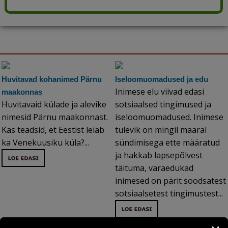
Huvitavad kohanimed Pärnu
Iseloomuomadused ja edu
Inimese elu viivad edasi
maakonnas
Huvitavaid külade ja alevike
sotsiaalsed tingimused ja
nimesid Pärnu maakonnast.
iseloomuomadused. Inimese
Kas teadsid, et Eestist leiab
tulevik on mingil määral
ka Venekuusiku küla?...
sündimisega ette määratud
ja hakkab lapsepõlvest
täituma, varaedukad
inimesed on pärit soodsatest
sotsiaalsetest tingimustest...