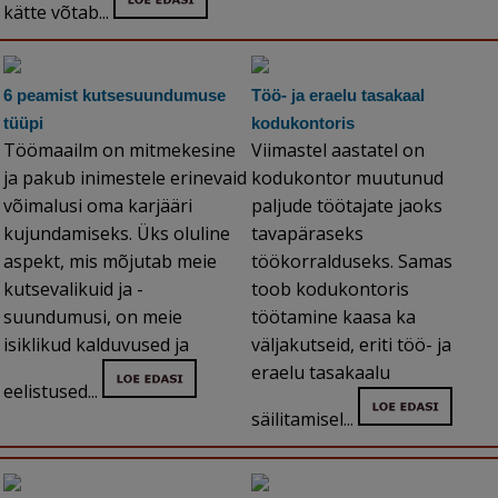
kätte võtab...
6 peamist kutsesuundumuse
Töö- ja eraelu tasakaal
tüüpi
kodukontoris
Töömaailm on mitmekesine
Viimastel aastatel on
ja pakub inimestele erinevaid
kodukontor muutunud
võimalusi oma karjääri
paljude töötajate jaoks
kujundamiseks. Üks oluline
tavapäraseks
aspekt, mis mõjutab meie
töökorralduseks. Samas
kutsevalikuid ja -
toob kodukontoris
suundumusi, on meie
töötamine kaasa ka
isiklikud kalduvused ja
väljakutseid, eriti töö- ja
eraelu tasakaalu
eelistused...
säilitamisel...