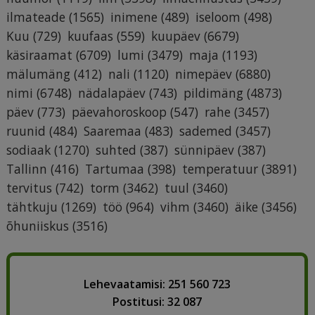
ilmateade
(1565)
inimene
(489)
iseloom
(498)
Kuu
(729)
kuufaas
(559)
kuupäev
(6679)
käsiraamat
(6709)
lumi
(3479)
maja
(1193)
mälumäng
(412)
nali
(1120)
nimepäev
(6880)
nimi
(6748)
nädalapäev
(743)
pildimäng
(4873)
päev
(773)
päevahoroskoop
(547)
rahe
(3457)
ruunid
(484)
Saaremaa
(483)
sademed
(3457)
sodiaak
(1270)
suhted
(387)
sünnipäev
(387)
Tallinn
(416)
Tartumaa
(398)
temperatuur
(3891)
tervitus
(742)
torm
(3462)
tuul
(3460)
tähtkuju
(1269)
töö
(964)
vihm
(3460)
äike
(3456)
õhuniiskus
(3516)
Lehevaatamisi: 251 560 723
Postitusi: 32 087