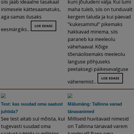
siis jääb ideaalne tasakaal
kuni jõuludeni välja. Kui lumi
inimesele kättesaamatuks,
maha tuleb, siis on tunduvalt
aga samas ilusaks
kergem taluda ja kui päevad
"kukesammul" pikemaks
eesmärgiks...
hakkavad minema, siis
paraneb ka meeleolu
vähehaaval. Kõige
tõenäolisemaks meeleolu
languse põhjuseks
peetaksegi päikesevalguse
vähenemist...
Test: kas suudad oma saatust
Mälumäng: Tallinna vanad
juhtida?
tänavanimed
See test aitab sul mõista, kui
Milliseid huvitavaid nimesid
tugevasti suudad oma
on Tallinna tänavad varem
saatust juhtida ja millistes
kandnud? Pane oma