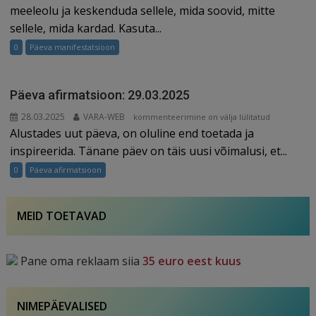
29.03.2025
meeleolu ja keskenduda sellele, mida soovid, mitte
sellele, mida kardad. Kasuta...
0
Päeva manifestatsioon
Päeva afirmatsioon: 29.03.2025
28.03.2025
VARA-WEB
Päeva
kommenteerimine on välja lülitatud
Alustades uut päeva, on oluline end toetada ja
afirmatsioon:
29.03.2025
inspireerida. Tänane päev on täis uusi võimalusi, et...
0
Päeva afirmatsioon
MEID TOETAVAD
Pane oma reklaam siia
35 euro eest kuus
NIMEPÄEVALISED