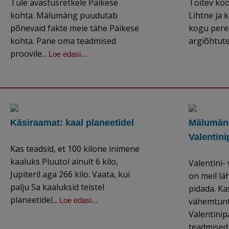
Tule avastusretkele Päikese
Toitev köö
kohta. Mälumäng puudutab
Lihtne ja 
põnevaid fakte meie tähe Päikese
kogu perel
kohta. Pane oma teadmised
argiõhtute
proovile...
Loe edasi...
Käsiraamat: kaal planeetidel
Mälumäng
Valentin
Kas teadsid, et 100 kilone inimene
kaaluks Pluutol ainult 6 kilo,
Valentini-
Jupiteril aga 266 kilo. Vaata, kui
on meil lä
palju Sa kaaluksid teistel
pidada. Ka
planeetidel...
Loe edasi...
vähemtunt
Valentini
teadmised