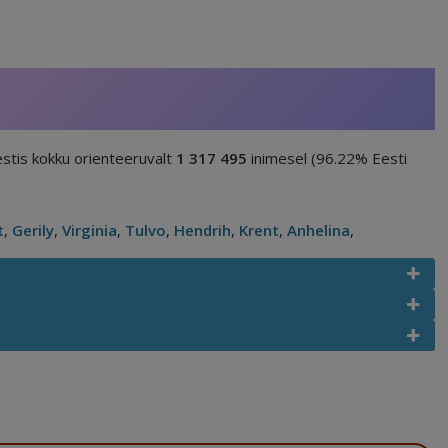
stis kokku orienteeruvalt
1 317 495
inimesel (96.22% Eesti
t
,
Gerily
,
Virginia
,
Tulvo
,
Hendrih
,
Krent
,
Anhelina
,