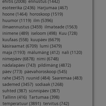
ehitis
(2008)
ennustus
(1442)
esoteerika
(2436)
Harjumaa
(467)
hoone
(1464)
horoskoop
(1519)
huumor
(1119)
ilm
(5396)
ilmaennustus
(3459)
ilmateade
(1563)
inimene
(489)
iseloom
(498)
Kuu
(728)
kuufaas
(558)
kuupäev
(6679)
käsiraamat
(6709)
lumi
(3479)
maja
(1193)
mälumäng
(412)
nali
(1120)
nimepäev
(6878)
nimi
(6748)
nädalapäev
(743)
pildimäng
(4872)
päev
(773)
päevahoroskoop
(545)
rahe
(3457)
ruunid
(484)
Saaremaa
(483)
sademed
(3457)
sodiaak
(1268)
suhted
(387)
sünnipäev
(387)
Tallinn
(416)
Tartumaa
(398)
temperatuur
(3891)
tervitus
(742)