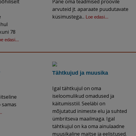
õhiliselt
Pane oma teadmised proovile
e
arvuteid jt. aparaate puudutavate
e
küsimustega...
Loe edasi...
uhul
kuni 78
e edasi...
v
Tähtkujud ja muusika
Igal tähtkujul on oma
iseloomulikud omadused ja
itseline
käitumisstiil. Seeläbi on
b samas
mõjutatud inimeste elu ja suhted
..
ümbritseva maailmaga. Igal
tähtkujul on ka oma ainulaadne
muusikaline maitse ja eelistused.