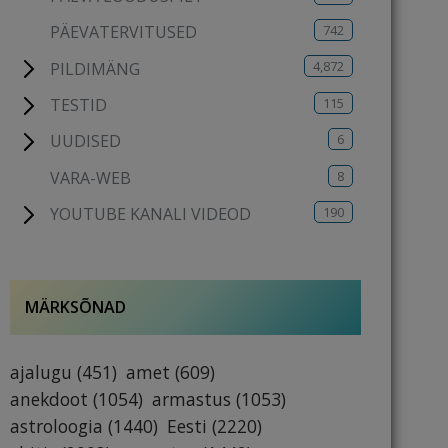
742
PÄEVATERVITUSED
4,872
PILDIMÄNG
115
TESTID
6
UUDISED
8
VARA-WEB
190
YOUTUBE KANALI VIDEOD
MÄRKSÕNAD
ajalugu
(451)
amet
(609)
anekdoot
(1054)
armastus
(1053)
astroloogia
(1440)
Eesti
(2220)