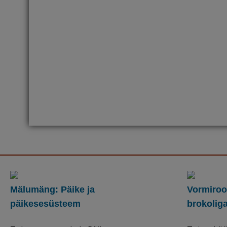
Mälumäng: Päike ja
Vormiroog
päikesesüsteem
brokolig