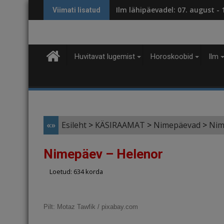
Skip
Ilm lähipäevadel: 07. august -
Viimati lisatud
to
content
Huvitavat lugemist
Horoskoobid
Ilm
«»
Esileht
>
KÄSIRAAMAT
>
Nimepäevad
>
Nim
Nimepäev – Helenor
Loetud: 634 korda
Pilt:
Motaz Tawfik / pixabay.com