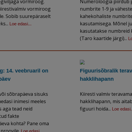
giviljaga vormiroog.
Numeroloogia piirdub p
kiirestivalmiv vormiroog
numbrite 1-9 ja vähest
e. Sobib suurepäraselt
kahekohaliste numbrit
ks...
kasutamisega. Mõnel j
Loe edasi...
kasutatakse numbreid 
(Taro kaartide järgi)...
Lo
: 14. veebruaril on
Figuurisõbralik tera
ipäev
hakklihapann
 või sõbrapäeva sisuks
Kiiresti valmiv teravama
hedasi inimesi meeles
hakklihapann, mis aita
s aga tead neid
figuuri hoida...
Loe edasi.
ud fakte
päeva kohta? Pane oma
 proovile.
Loe edasi...