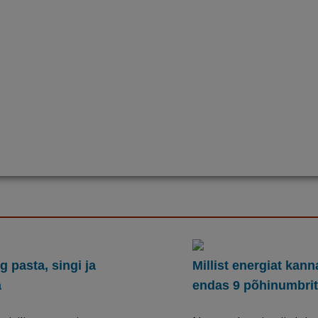
 pasta, singi ja
Millist energiat kan
a
endas 9 põhinumbri