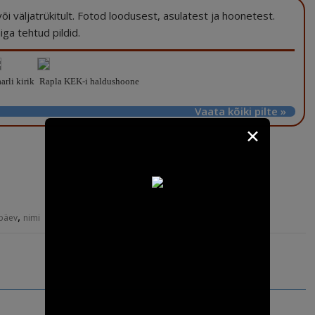
a või väljatrükitult. Fotod loodusest, asulatest ja hoonetest.
ga tehtud pildid.
rli kirik
Rapla KEK-i haldushoone
Vaata kõiki pilte »
✕
,
päev
nimi