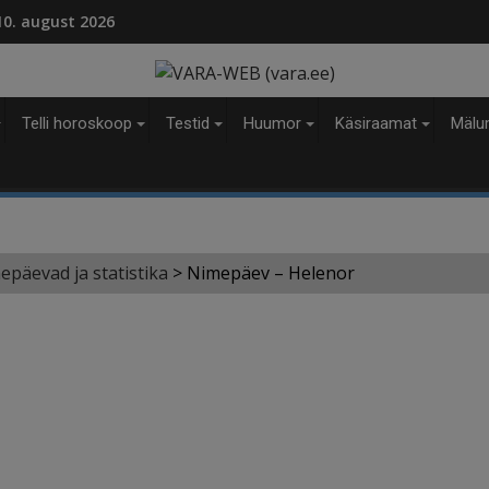
modal-check
 10. august 2026
Telli horoskoop
Testid
Huumor
Käsiraamat
Mälu
epäevad ja statistika
>
Nimepäev – Helenor