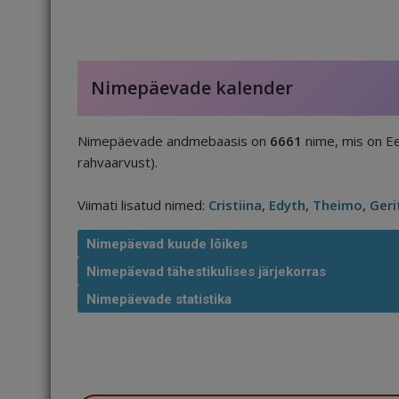
Nimepäevade kalender
Nimepäevade andmebaasis on
6661
nime, mis on Ee
rahvaarvust).
Viimati lisatud nimed:
Cristiina
,
Edyth
,
Theimo
,
Geri
Nimepäevad kuude lõikes
Nimepäevad tähestikulises järjekorras
Nimepäevade statistika