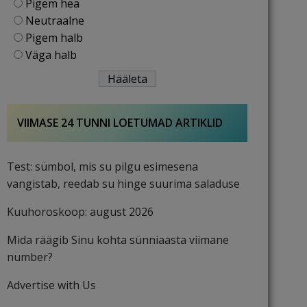
Pigem hea
Neutraalne
Pigem halb
Väga halb
VIIMASE 24 TUNNI LOETUMAD ARTIKLID
Test: sümbol, mis su pilgu esimesena
vangistab, reedab su hinge suurima saladuse
Kuuhoroskoop: august 2026
Mida räägib Sinu kohta sünniaasta viimane
number?
Advertise with Us