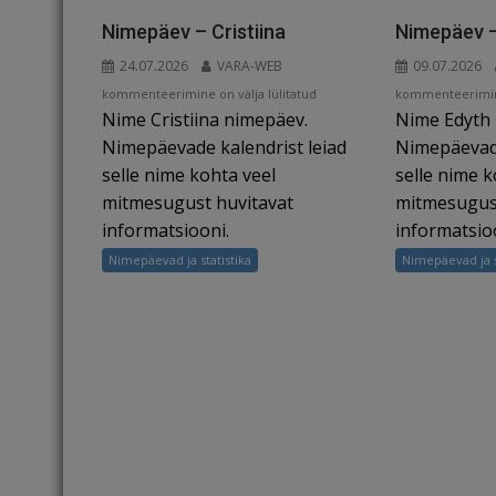
o
s
k
Nimepäev – Cristiina
Nimepäev –
24.07.2026
VARA-WEB
09.07.2026
Nimepäev
Nimepäev
kommenteerimine on välja lülitatud
kommenteerimine
Nime Cristiina nimepäev.
Nime Edyth
–
–
Cristiina
Edyth
Nimepäevade kalendrist leiad
Nimepäevade
selle nime kohta veel
selle nime k
mitmesugust huvitavat
mitmesugust
informatsiooni.
informatsio
Nimepäevad ja statistika
Nimepäevad ja s