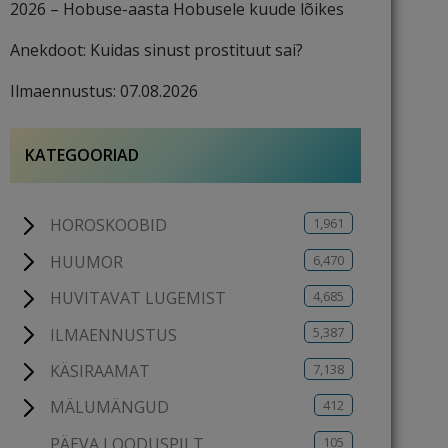
2026 – Hobuse-aasta Hobusele kuude lõikes
Anekdoot: Kuidas sinust prostituut sai?
Ilmaennustus: 07.08.2026
KATEGOORIAD
1,961
HOROSKOOBID
6,470
HUUMOR
4,685
HUVITAVAT LUGEMIST
5,387
ILMAENNUSTUS
7,138
KÄSIRAAMAT
412
MÄLUMÄNGUD
105
PÄEVA LOODUSPILT