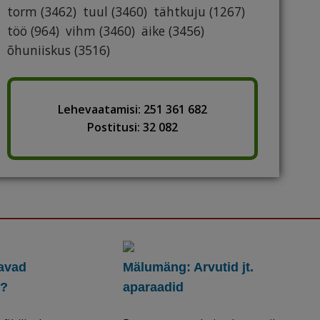
torm
(3462)
tuul
(3460)
tähtkuju
(1267)
töö
(964)
vihm
(3460)
äike
(3456)
õhuniiskus
(3516)
Lehevaatamisi: 251 361 682
Postitusi: 32 082
navad
Mälumäng: Arvutid jt.
t?
aparaadid