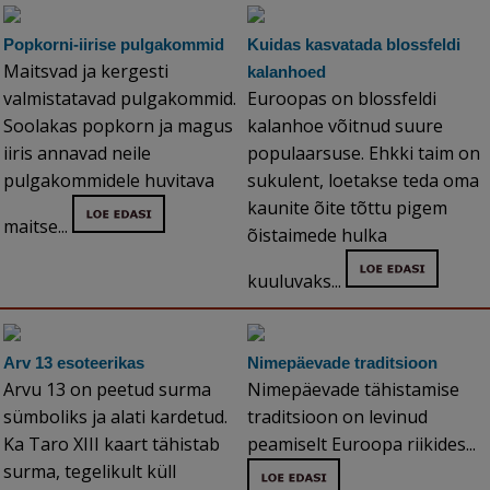
Popkorni-iirise pulgakommid
Kuidas kasvatada blossfeldi
Maitsvad ja kergesti
kalanhoed
valmistatavad pulgakommid.
Euroopas on blossfeldi
Soolakas popkorn ja magus
kalanhoe võitnud suure
iiris annavad neile
populaarsuse. Ehkki taim on
pulgakommidele huvitava
sukulent, loetakse teda oma
kaunite õite tõttu pigem
maitse...
õistaimede hulka
kuuluvaks...
Arv 13 esoteerikas
Nimepäevade traditsioon
Arvu 13 on peetud surma
Nimepäevade tähistamise
sümboliks ja alati kardetud.
traditsioon on levinud
Ka Taro XIII kaart tähistab
peamiselt Euroopa riikides...
surma, tegelikult küll