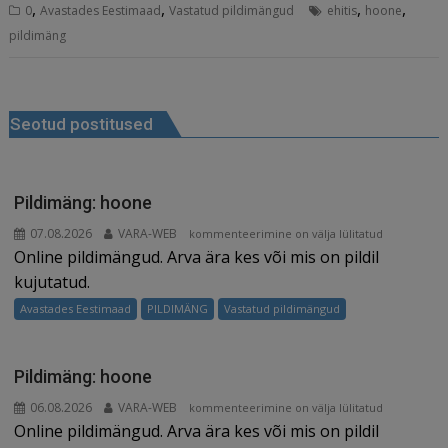
,
,
,
,
0
Avastades Eestimaad
Vastatud pildimängud
ehitis
hoone
c
ai
k
d
te
e
r
pildimäng
e
l
e
di
r
g
e
b
dI
t
e
ra
a
Navigeerimine
o
n
st
m
d
Seotud postitused
o
s
k
Pildimäng: hoone
07.08.2026
VARA-WEB
Pildimäng:
kommenteerimine on välja lülitatud
Online pildimängud. Arva ära kes või mis on pildil
hoone
kujutatud.
Avastades Eestimaad
PILDIMÄNG
Vastatud pildimängud
Pildimäng: hoone
06.08.2026
VARA-WEB
Pildimäng:
kommenteerimine on välja lülitatud
Online pildimängud. Arva ära kes või mis on pildil
hoone