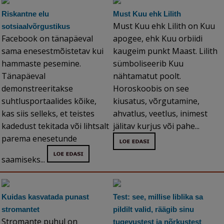
Riskantne elu
Must Kuu ehk Lilith
Must Kuu ehk Lilith on Kuu
sotsiaalvõrgustikus
Facebook on tänapäeval
apogee, ehk Kuu orbiidi
sama enesestmõistetav kui
kaugeim punkt Maast. Lilith
hammaste pesemine.
sümboliseerib Kuu
Tänapäeval
nähtamatut poolt.
demonstreeritakse
Horoskoobis on see
suhtlusportaalides kõike,
kiusatus, võrgutamine,
kas siis selleks, et teistes
ahvatlus, veetlus, inimest
kadedust tekitada või lihtsalt
jälitav kurjus või pahe...
parema enesetunde
saamiseks...
Kuidas kasvatada punast
Test: see, millise liblika sa
stromantet
pildilt valid, räägib sinu
Stromante puhul on
tugevustest ja nõrkustest