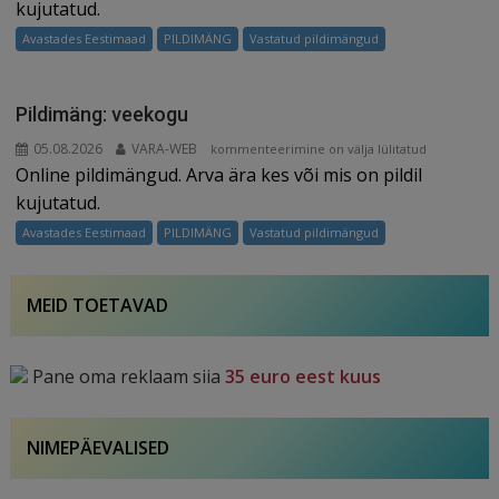
kujutatud.
Avastades Eestimaad
PILDIMÄNG
Vastatud pildimängud
Pildimäng: veekogu
05.08.2026
VARA-WEB
Pildimäng:
kommenteerimine on välja lülitatud
Online pildimängud. Arva ära kes või mis on pildil
veekogu
kujutatud.
Avastades Eestimaad
PILDIMÄNG
Vastatud pildimängud
MEID TOETAVAD
Pane oma reklaam siia
35 euro eest kuus
NIMEPÄEVALISED