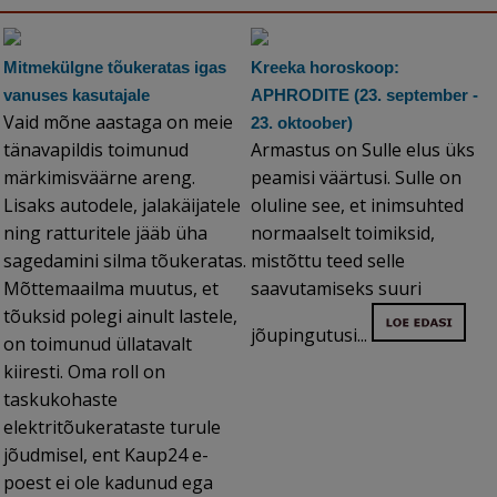
Mitmekülgne tõukeratas igas
Kreeka horoskoop:
vanuses kasutajale
APHRODITE (23. september -
Vaid mõne aastaga on meie
23. oktoober)
tänavapildis toimunud
Armastus on Sulle elus üks
märkimisväärne areng.
peamisi väärtusi. Sulle on
Lisaks autodele, jalakäijatele
oluline see, et inimsuhted
ning ratturitele jääb üha
normaalselt toimiksid,
sagedamini silma tõukeratas.
mistõttu teed selle
Mõttemaailma muutus, et
saavutamiseks suuri
tõuksid polegi ainult lastele,
jõupingutusi...
on toimunud üllatavalt
kiiresti. Oma roll on
taskukohaste
elektritõukerataste turule
jõudmisel, ent Kaup24 e-
poest ei ole kadunud ega