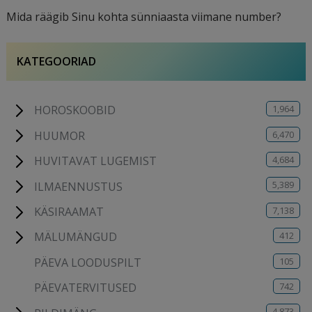
Mida räägib Sinu kohta sünniaasta viimane number?
KATEGOORIAD
1,964
HOROSKOOBID
6,470
HUUMOR
4,684
HUVITAVAT LUGEMIST
5,389
ILMAENNUSTUS
7,138
KÄSIRAAMAT
412
MÄLUMÄNGUD
105
PÄEVA LOODUSPILT
742
PÄEVATERVITUSED
4,873