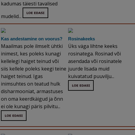
kadumas täiesti tavalised
mudelid...
Kas andestamine on voorus?
Rosinakeeks
Maailmas pole ilmselt ühtki
Üks väga lihtne keeks
inimest, kes poleks kunagi
rosinatega. Rosinad või
kellelegi haiget teinud või
asendada või rosinatele
siis kellele poleks keegi teine
juurde lisada muid
haiget teinud. Igas
kuivatatud puuvilju...
inimsuhtes on teatud hulk
disharmooniat, armastuses
on oma keerdkäigud ja õnn
ei ole kunagi päris pilvitu...