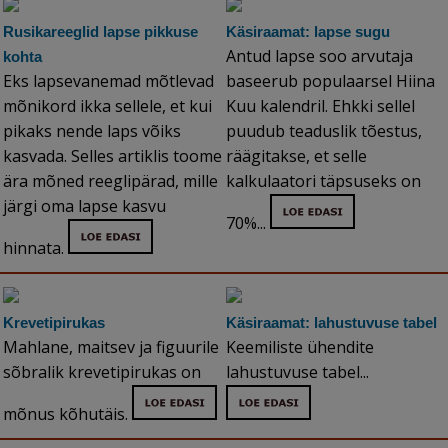
Rusikareeglid lapse pikkuse
Käsiraamat: lapse sugu
Antud lapse soo arvutaja
kohta
Eks lapsevanemad mõtlevad
baseerub populaarsel Hiina
mõnikord ikka sellele, et kui
Kuu kalendril. Ehkki sellel
pikaks nende laps võiks
puudub teaduslik tõestus,
kasvada. Selles artiklis toome
räägitakse, et selle
ära mõned reeglipärad, mille
kalkulaatori täpsuseks on
järgi oma lapse kasvu
70%...
hinnata.
Krevetipirukas
Käsiraamat: lahustuvuse tabel
Mahlane, maitsev ja figuurile
Keemiliste ühendite
sõbralik krevetipirukas on
lahustuvuse tabel...
mõnus kõhutäis.