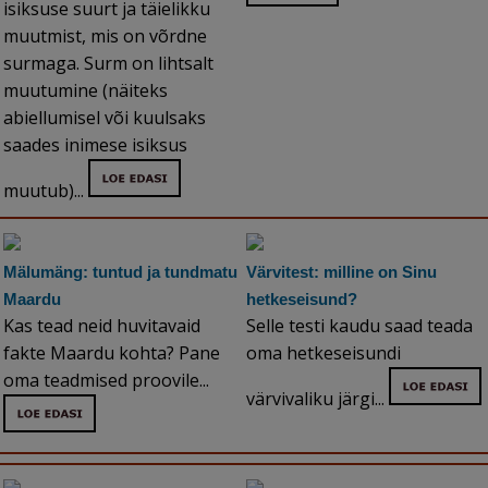
isiksuse suurt ja täielikku
muutmist, mis on võrdne
surmaga. Surm on lihtsalt
muutumine (näiteks
abiellumisel või kuulsaks
saades inimese isiksus
muutub)...
Mälumäng: tuntud ja tundmatu
Värvitest: milline on Sinu
Maardu
hetkeseisund?
Kas tead neid huvitavaid
Selle testi kaudu saad teada
fakte Maardu kohta? Pane
oma hetkeseisundi
oma teadmised proovile...
värvivaliku järgi...