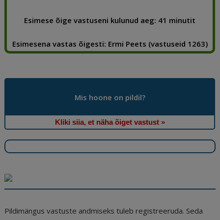
e
l
e
di
r
g
e
b
dI
t
e
ra
a
Esimese õige vastuseni kulunud aeg: 41 minutit
o
n
st
m
d
Esimesena vastas õigesti: Ermi Peets (vastuseid 1263)
o
s
k
Mis hoone on pildil?
Kliki siia, et näha õiget vastust »
Pildimängus vastuste andmiseks tuleb registreeruda. Seda