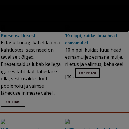
Eneseusaldusest
10 nippi, kuidas luua head
Ei tasu kunagi kahelda oma
esmamuljet
kahtlustes, sest need on
10 nippi, kuidas luua head
tavaliselt õiged.
esmamuljet: esmane mulje,
Eneseusaldus lubab kellega
riietus ja välimus, kehakeel
iganes tahtlikult lähedane
jne...
olla, sest usaldus loob
poolehoiu ja vaimse
läheduse inimeste vahel...