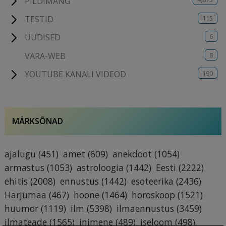
PILDIMÄNG
115
TESTID
6
UUDISED
8
VARA-WEB
190
YOUTUBE KANALI VIDEOD
MÄRKSÕNAD
ajalugu
(451)
amet
(609)
anekdoot
(1054)
armastus
(1053)
astroloogia
(1442)
Eesti
(2222)
ehitis
(2008)
ennustus
(1442)
esoteerika
(2436)
Harjumaa
(467)
hoone
(1464)
horoskoop
(1521)
huumor
(1119)
ilm
(5398)
ilmaennustus
(3459)
ilmateade
(1565)
inimene
(489)
iseloom
(498)