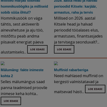
Millised marjad sobivad
2026. aasta head ja halvad
hommikusöögiks ja milliseid
perioodid Kitsele: karjäär,
sobib süüa õhtul?
armastus, raha ja tervis
Hommikusöök on väga
Millised on 2026. aastal
tähtis, sest aktiveerib
Kitsele head ja halvad
ainevahetuse ja aju töö,
perioodid tööalases elus,
mistõttu peab andma
armastuses, finantsasjades
piisavalt energiat päeva
ja tervisega seonduvalt?...
alustamiseks...
Mälumäng: fakte inimeste
Muffinid rabarberiga
Need mahlased muffinid on
kohta 2
Selles mälumängus saad
kergesti valmistatavad ja
panna teadmised proovile
maitsevad hästi...
inimese keha kohta...