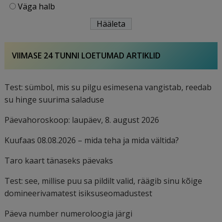
Väga halb
VIIMASE 24 TUNNI LOETUMAD ARTIKLID
Test: sümbol, mis su pilgu esimesena vangistab, reedab
su hinge suurima saladuse
Päevahoroskoop: laupäev, 8. august 2026
Kuufaas 08.08.2026 – mida teha ja mida vältida?
Taro kaart tänaseks päevaks
Test: see, millise puu sa pildilt valid, räägib sinu kõige
domineerivamatest isiksuseomadustest
Päeva number numeroloogia järgi