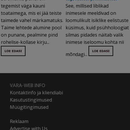
tegemist väga kauni
See, millised liblikad
toataimega, mis ei jää teiste
inimesele meeldivad on
taimede vahel märkamatuks.
loomulikult isiklike eelistuste
Taime lehtede alumine pool
küsimus, kuid psühholoogiat
on punane, pealmine pind
silmas pidades näitab valik
rohelise-kollase kirju...
inimese iseloomu kohta nii
mõndagi...
VARA-WEB INFO
Kontaktinfo ja kliendiabi
Kasutustingimused
Müügitingimused
Reklaam
Advertise with Us