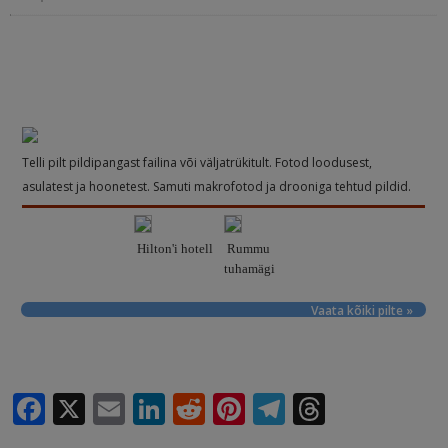
Telli pilt pildipangast failina või väljatrükitult. Fotod loodusest,
asulatest ja hoonetest. Samuti makrofotod ja drooniga tehtud pildid.
Hilton'i hotell
Rummu
tuhamägi
Vaata kõiki pilte »
F
X
E
Li
R
Pi
T
T
a
m
n
e
n
el
h