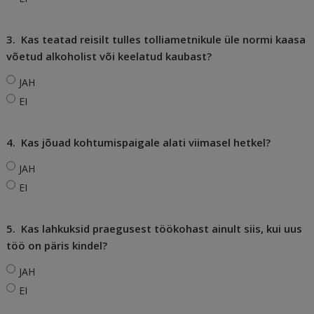
3.
Kas teatad reisilt tulles tolliametnikule üle normi kaasa
võetud alkoholist või keelatud kaubast?
JAH
EI
4.
Kas jõuad kohtumispaigale alati viimasel hetkel?
JAH
EI
5.
Kas lahkuksid praegusest töökohast ainult siis, kui uus
töö on päris kindel?
JAH
EI