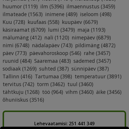
huumor
(1119)
ilm
(5396)
ilmaennustus
(3459)
ilmateade
(1563)
inimene
(489)
iseloom
(498)
Kuu
(728)
kuufaas
(558)
kuupäev
(6679)
käsiraamat
(6709)
lumi
(3479)
maja
(1193)
mälumäng
(412)
nali
(1120)
nimepäev
(6879)
nimi
(6748)
nädalapäev
(743)
pildimäng
(4872)
päev
(773)
päevahoroskoop
(546)
rahe
(3457)
ruunid
(484)
Saaremaa
(483)
sademed
(3457)
sodiaak
(1269)
suhted
(387)
sünnipäev
(387)
Tallinn
(416)
Tartumaa
(398)
temperatuur
(3891)
tervitus
(742)
torm
(3462)
tuul
(3460)
tähtkuju
(1268)
töö
(964)
vihm
(3460)
äike
(3456)
õhuniiskus
(3516)
Lehevaatamisi: 251 441 349