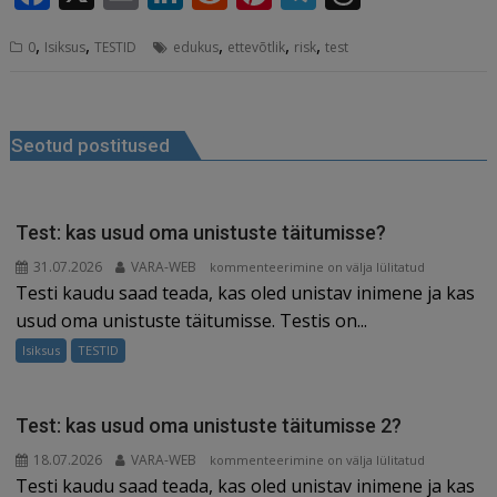
a
m
n
e
n
el
h
,
,
,
,
,
0
Isiksus
TESTID
edukus
ettevõtlik
risk
test
c
ai
k
d
te
e
r
e
l
e
di
r
g
e
Navigeerimine
b
dI
t
e
ra
a
Seotud postitused
o
n
st
m
d
o
s
k
Test: kas usud oma unistuste täitumisse?
31.07.2026
VARA-WEB
Test:
kommenteerimine on välja lülitatud
Testi kaudu saad teada, kas oled unistav inimene ja kas
kas
usud
usud oma unistuste täitumisse. Testis on...
oma
Isiksus
TESTID
unistuste
täitumisse?
Test: kas usud oma unistuste täitumisse 2?
18.07.2026
VARA-WEB
Test:
kommenteerimine on välja lülitatud
Testi kaudu saad teada, kas oled unistav inimene ja kas
kas