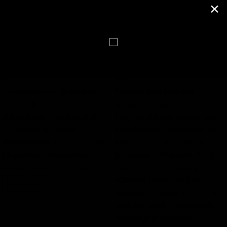
Postitusi: 32 082
✕
Armastusest nii- ja naapidi
Paranda feng shui abil
Armastus on inimese
reisimise kogemust
sügavamaid vajadusi. Kui
Feng shui põhimõtteid saab
vanemate armastus on
ka reisimisel rakendada, et
tingimusteta, siis ei pea laps
luua seeläbi positiivsem
pingutama, et vanemate
kogemus reisimisest. Feng
armastust ära teenida...
shui abil ei ole muidugi
võimalik reisisihtkohta
füüsiliselt muuta, kuid feng
shui abil saab suurendada
heaolu ja positiivset