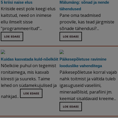
5 kriisi naise elus
Mälumäng: sõnad ja nende
Kriiside eest pole keegi elus
tähendused
kaitstud, need on inimese
Pane oma teadmised
ellu ilmselt sisse
proovile, kas tead järgmiste
"programmeeritud"...
sõnade tähendusi?...
Kuidas kasvatada kuld-nõelköit
Päikesepõletuse ravimine
Nõelköie puhul on tegemist
looduslike vahenditega
ronitaimega, mis kasvab
Päikesepõletuse korral vajab
kiiresti ja suureks. Taime
nahk toitmist ja vältida tuleb
lehed on südamekujulised ja
igasuguseid vaseliini,
mineraalõlisid, parafiini jm.
nahkjad...
keemiat sisaldavaid kreeme...