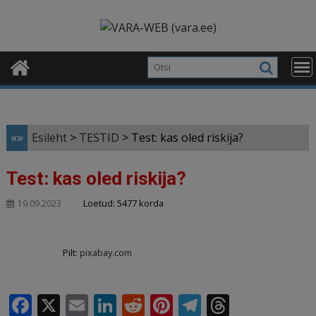
Skip
modal-check
to
content
«»
Esileht
>
TESTID
>
Test: kas oled riskija?
Test: kas oled riskija?
Loetud: 5477 korda
19.09.2023
Pilt:
pixabay.com
F
X
E
Li
R
Pi
T
T