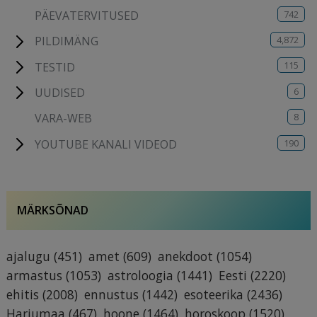
742
PÄEVATERVITUSED
4,872
PILDIMÄNG
115
TESTID
6
UUDISED
8
VARA-WEB
190
YOUTUBE KANALI VIDEOD
MÄRKSÕNAD
ajalugu
(451)
amet
(609)
anekdoot
(1054)
armastus
(1053)
astroloogia
(1441)
Eesti
(2220)
ehitis
(2008)
ennustus
(1442)
esoteerika
(2436)
Harjumaa
(467)
hoone
(1464)
horoskoop
(1520)