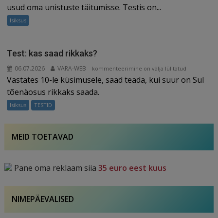
usud
usud oma unistuste täitumisse. Testis on...
oma
Isiksus
unistuste
täitumisse
2?
Test: kas saad rikkaks?
06.07.2026
VARA-WEB
Test:
kommenteerimine on välja lülitatud
Vastates 10-le küsimusele, saad teada, kui suur on Sul
kas
saad
tõenäosus rikkaks saada.
rikkaks?
Isiksus
TESTID
MEID TOETAVAD
Pane oma reklaam siia
35 euro eest kuus
NIMEPÄEVALISED