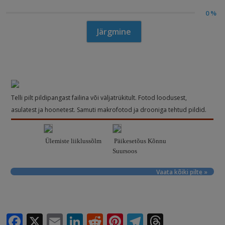
0 %
Järgmine
Telli pilt pildipangast failina või väljatrükitult. Fotod loodusest,
asulatest ja hoonetest. Samuti makrofotod ja drooniga tehtud pildid.
Ülemiste liiklussõlm
Päikesetõus Kõnnu
Suursoos
Vaata kõiki pilte »
F
X
E
Li
R
Pi
T
T