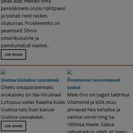
peab alati meeles oma
pereliikmete olulisi tähtpäevi
ja toetab neid raskes
olukorras. Probleemiks on
peamiselt Sõnni
omanikutunne ja
paindumatud vaated...
Uuetoa tüükaline saunakask
Õnnetunnet suurendavad
Üheks omapärasemaks
toidud
arukaseks on Ida-Virumaal
Meie õnn on sageli taldrikul.
Lohusuu vallas Raadna külas
Vitamiinid ja kõik muu
Uuetoa talu õuel kasvav
annavad hea kehalise ja
Uuetoa saunakask...
vaimse vormi ning ka
rõõmsa meele. Saksa
rahvatarkus ütleb, et hapu