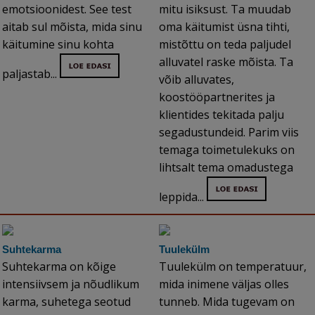
emotsioonidest. See test
mitu isiksust. Ta muudab
aitab sul mõista, mida sinu
oma käitumist üsna tihti,
käitumine sinu kohta
mistõttu on teda paljudel
alluvatel raske mõista. Ta
paljastab...
võib alluvates,
koostööpartnerites ja
klientides tekitada palju
segadustundeid. Parim viis
temaga toimetulekuks on
lihtsalt tema omadustega
leppida...
Suhtekarma
Tuulekülm
Suhtekarma on kõige
Tuulekülm on temperatuur,
intensiivsem ja nõudlikum
mida inimene väljas olles
karma, suhetega seotud
tunneb. Mida tugevam on