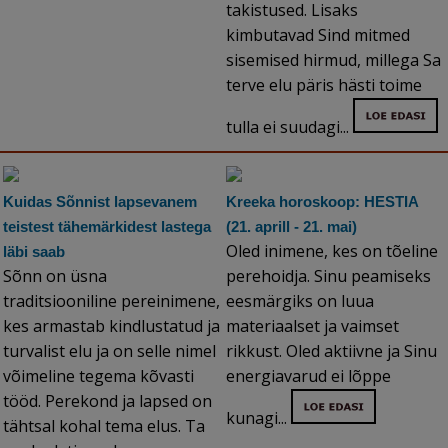
takistused. Lisaks
kimbutavad Sind mitmed
sisemised hirmud, millega Sa
terve elu päris hästi toime
tulla ei suudagi...
Kuidas Sõnnist lapsevanem
Kreeka horoskoop: HESTIA
teistest tähemärkidest lastega
(21. aprill - 21. mai)
Oled inimene, kes on tõeline
läbi saab
Sõnn on üsna
perehoidja. Sinu peamiseks
traditsiooniline pereinimene,
eesmärgiks on luua
kes armastab kindlustatud ja
materiaalset ja vaimset
turvalist elu ja on selle nimel
rikkust. Oled aktiivne ja Sinu
võimeline tegema kõvasti
energiavarud ei lõppe
tööd. Perekond ja lapsed on
kunagi...
tähtsal kohal tema elus. Ta