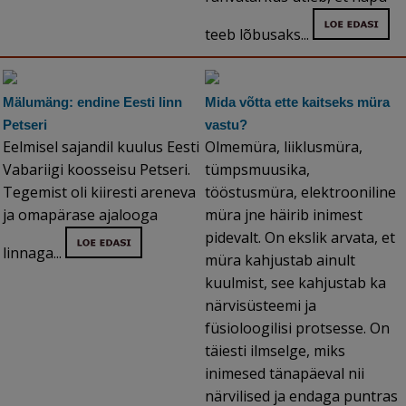
teeb lõbusaks...
Mälumäng: endine Eesti linn
Mida võtta ette kaitseks müra
Petseri
vastu?
Eelmisel sajandil kuulus Eesti
Olmemüra, liiklusmüra,
Vabariigi koosseisu Petseri.
tümpsmuusika,
Tegemist oli kiiresti areneva
tööstusmüra, elektrooniline
ja omapärase ajalooga
müra jne häirib inimest
pidevalt. On ekslik arvata, et
linnaga...
müra kahjustab ainult
kuulmist, see kahjustab ka
närvisüsteemi ja
füsioloogilisi protsesse. On
täiesti ilmselge, miks
inimesed tänapäeval nii
närvilised ja endaga puntras