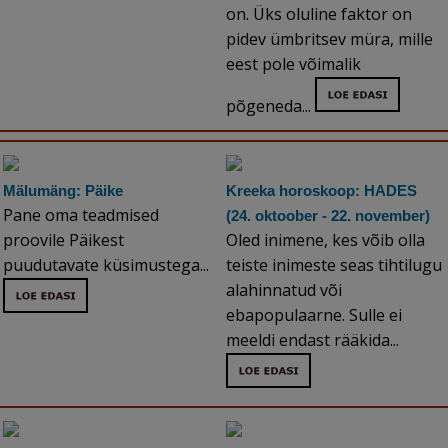
on. Üks oluline faktor on
pidev ümbritsev müra, mille
eest pole võimalik
põgeneda...
Mälumäng: Päike
Kreeka horoskoop: HADES
Pane oma teadmised
(24. oktoober - 22. november)
proovile Päikest
Oled inimene, kes võib olla
puudutavate küsimustega...
teiste inimeste seas tihtilugu
alahinnatud või
ebapopulaarne. Sulle ei
meeldi endast rääkida...