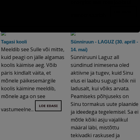
energiat, mis reisi jooksul
inimest saadab...
Tagasi kooli
Sünniruun - LAGUZ (30. aprill -
Meeldib see Sulle või mitte,
14. mai)
kuid peagi on jälle algamas
Sünniruuni Laguz all
koolis käimise aeg. Võib
sündinud inimesena oled
päris kindlalt väita, et
aktiivne ja tugev, kuid Sinu
mõnele päikesemärgile
elus ei laabu sugugi kõik nii
koolis käimine meeldib,
ladusalt, kui võiks arvata.
mõnele aga on see
Peamiseks põhjuseks on
Sinu tormakus uute plaanide
vastumeelne...
ja ideedega tegelemisel. Sa ei
mõtle kõiki asju vajalikul
määral läbi, mistõttu
tekivadki raskused ja