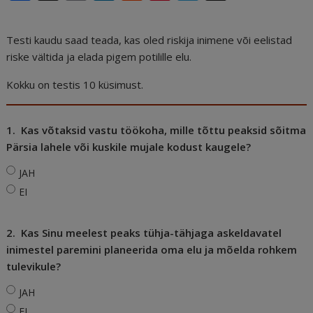
a
m
n
e
n
el
h
c
ai
k
d
te
e
r
Testi kaudu saad teada, kas oled riskija inimene või eelistad
e
l
e
di
r
g
e
riske vältida ja elada pigem potilille elu.
b
dI
t
e
ra
a
Kokku on testis 10 küsimust.
o
n
st
m
d
o
s
1.
Kas võtaksid vastu töökoha, mille tõttu peaksid sõitma
k
Pärsia lahele või kuskile mujale kodust kaugele?
JAH
EI
2.
Kas Sinu meelest peaks tühja-tähjaga askeldavatel
inimestel paremini planeerida oma elu ja mõelda rohkem
tulevikule?
JAH
EI