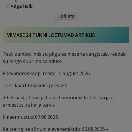
Väga halb
VIIMASE 24 TUNNI LOETUMAD ARTIKLID
Test: sümbol, mis su pilgu esimesena vangistab, reedab
su hinge suurima saladuse
Päevahoroskoop: reede, 7. august 2026
Taro kaart tänaseks päevaks
2026. aasta head ja halvad perioodid Rotile: karjäär,
armastus, raha ja tervis
Ilmaennustus: 07.08.2026
Kaitseinglite sõnum ajavahemikuks 06.08.2026 –