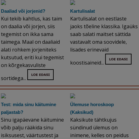
Daaliad või jorjenid?
Kartulisalat
Kui tekib kahtlus, kas taim
Kartulisalat on eestlaste
on daalia või jorjen, siis
jaoks tõeline klassika. Igaüks
tegemist on ikka sama
saab salati maitset sättida
taimega. Maal on daaliaid
vastavalt oma soovidele,
alati rohkem jorjeniteks
lisades erinevaid
kutsutud, eriti kui tegemist
koostisaineid...
on kõrgekasvuliste
sortidega...
Test: mida sinu käitumine
Ülemuse horoskoop
paljastab?
(Kaksikud)
Sinu igapäevane käitumine
Kaksikute tähtkujus
võib palju rääkida sinu
sündinud ülemus on
isiksusest, väärtustest ja
inimene, kelles on peidus