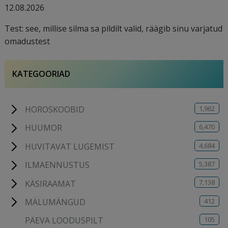
12.08.2026
Test: see, millise silma sa pildilt valid, räägib sinu varjatud
omadustest
KATEGOORIAD
1,962
HOROSKOOBID
6,470
HUUMOR
4,684
HUVITAVAT LUGEMIST
5,387
ILMAENNUSTUS
7,138
KÄSIRAAMAT
412
MÄLUMÄNGUD
105
PÄEVA LOODUSPILT