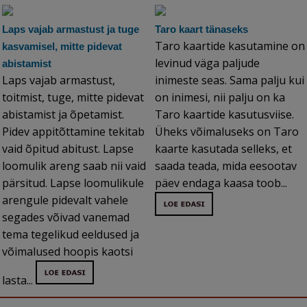
Laps vajab armastust ja tuge
Taro kaart tänaseks
Taro kaartide kasutamine on
kasvamisel, mitte pidevat
levinud väga paljude
abistamist
Laps vajab armastust,
inimeste seas. Sama palju kui
toitmist, tuge, mitte pidevat
on inimesi, nii palju on ka
abistamist ja õpetamist.
Taro kaartide kasutusviise.
Pidev appitõttamine tekitab
Üheks võimaluseks on Taro
vaid õpitud abitust. Lapse
kaarte kasutada selleks, et
loomulik areng saab nii vaid
saada teada, mida eesootav
pärsitud. Lapse loomulikule
päev endaga kaasa toob...
arengule pidevalt vahele
segades võivad vanemad
tema tegelikud eeldused ja
võimalused hoopis kaotsi
lasta...