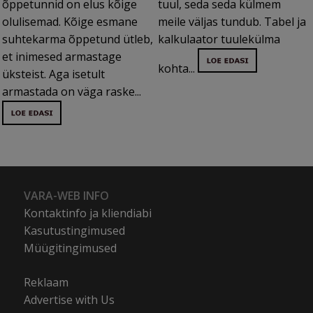
õppetunnid on elus kõige
tuul, seda seda külmem
olulisemad. Kõige esmane
meile väljas tundub. Tabel ja
suhtekarma õppetund ütleb,
kalkulaator tuulekülma
et inimesed armastage
kohta...
üksteist. Aga isetult
armastada on väga raske...
VARA-WEB INFO
Kontaktinfo ja kliendiabi
Kasutustingimused
Müügitingimused
Reklaam
Advertise with Us