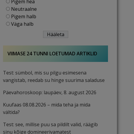
Pigem hea
Neutraalne
Pigem halb
Väga halb
VIIMASE 24 TUNNI LOETUMAD ARTIKLID
Test: sümbol, mis su pilgu esimesena
vangistab, reedab su hinge suurima saladuse
Päevahoroskoop: laupäev, 8. august 2026
Kuufaas 08.08.2026 – mida teha ja mida
vältida?
Test: see, millise puu sa pildilt valid, räägib
sinu kõige domineerivamatest