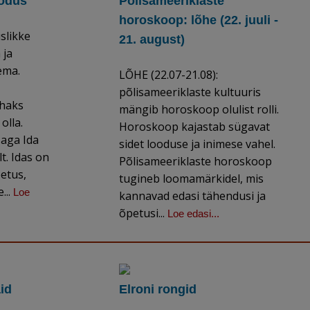
kodus
Põlisameeriklaste
horoskoop: lõhe (22. juuli -
slikke
21. august)
 ja
ema.
LÕHE (22.07-21.08):
põlisameeriklaste kultuuris
ahaks
mängib horoskoop olulist rolli.
olla.
Horoskoop kajastab sügavat
 aga Ida
sidet looduse ja inimese vahel.
t. Idas on
Põlisameeriklaste horoskoop
etus,
tugineb loomamärkidel, mis
...
Loe
kannavad edasi tähendusi ja
õpetusi...
Loe edasi...
id
Elroni rongid