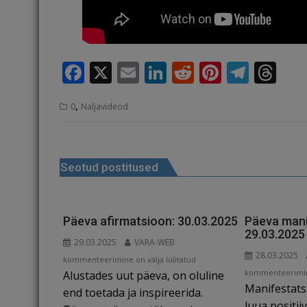
F
X
E
Li
R
Pi
T
T
a
m
n
e
n
el
h
,
0
Naljavideod
c
ai
k
d
te
e
r
e
l
e
di
r
g
e
Navigeerimine
b
dI
t
e
ra
a
Seotud postitused
o
n
st
m
d
o
s
k
Päeva afirmatsioon: 30.03.2025
Päeva mani
29.03.2025
29.03.2025
VARA-WEB
28.03.2025
Päeva
kommenteerimine on välja lülitatud
Päeva
kommenteerimine
Alustades uut päeva, on oluline
afirmatsioon:
Manifestats
manifestatsioon:
30.03.2025
end toetada ja inspireerida.
29.03.2025
luua positii