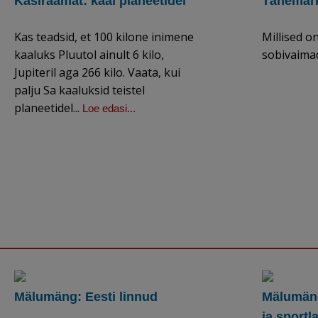
Käsiraamat: kaal planeetidel
Tähemärk
Kas teadsid, et 100 kilone inimene
Millised o
kaaluks Pluutol ainult 6 kilo,
sobivaimad 
Jupiteril aga 266 kilo. Vaata, kui
palju Sa kaaluksid teistel
planeetidel...
Loe edasi...
Mälumäng: Eesti linnud
Mälumäng
ja sportl