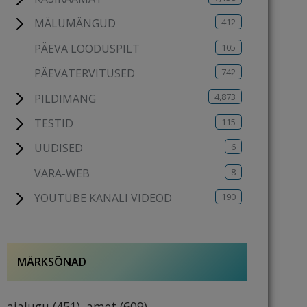
412
MÄLUMÄNGUD
105
PÄEVA LOODUSPILT
742
PÄEVATERVITUSED
4,873
PILDIMÄNG
115
TESTID
6
UUDISED
8
VARA-WEB
190
YOUTUBE KANALI VIDEOD
MÄRKSÕNAD
ajalugu
(451)
amet
(609)