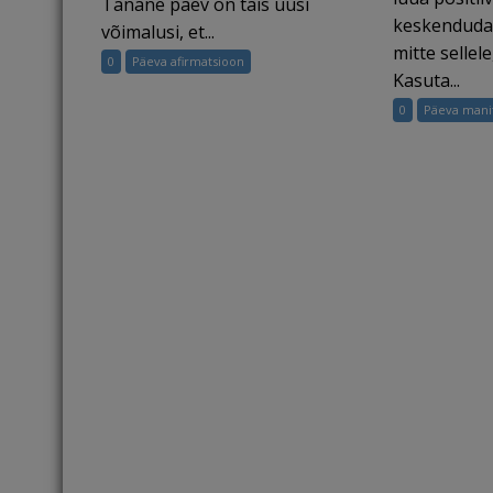
Tänane päev on täis uusi
keskenduda 
võimalusi, et...
mitte sellel
0
Päeva afirmatsioon
Kasuta...
0
Päeva mani