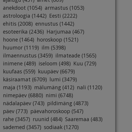
anekdoot
(1054)
armastus
(1053)
astroloogia
(1442)
Eesti
(2222)
ehitis
(2008)
ennustus
(1442)
esoteerika
(2436)
Harjumaa
(467)
hoone
(1464)
horoskoop
(1521)
huumor
(1119)
ilm
(5398)
ilmaennustus
(3459)
ilmateade
(1565)
inimene
(489)
iseloom
(498)
Kuu
(729)
kuufaas
(559)
kuupäev
(6679)
käsiraamat
(6709)
lumi
(3479)
maja
(1193)
mälumäng
(412)
nali
(1120)
nimepäev
(6880)
nimi
(6748)
nädalapäev
(743)
pildimäng
(4873)
päev
(773)
päevahoroskoop
(547)
rahe
(3457)
ruunid
(484)
Saaremaa
(483)
sademed
(3457)
sodiaak
(1270)