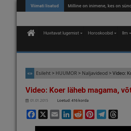
Skip
Milline on inimene, kes on sün
Viimati lisatud
to
content
Huvitavat lugemist
Horoskoobid
Ilm
«»
Esileht
>
HUUMOR
>
Naljavideod
>
Video: K
Video: Koer läheb magama, võt
Loetud: 416 korda
01.01.2015
F
X
E
Li
R
Pi
T
T
a
m
n
e
n
el
h