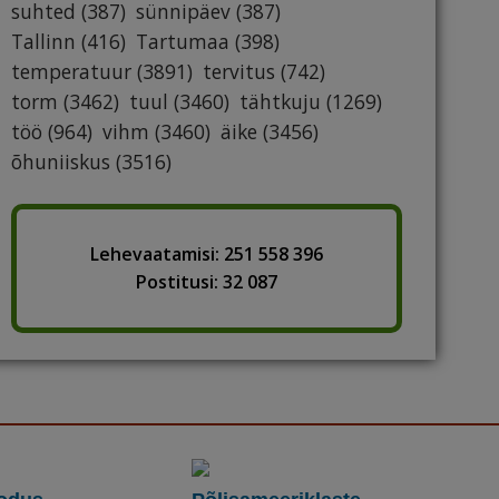
suhted
(387)
sünnipäev
(387)
Tallinn
(416)
Tartumaa
(398)
temperatuur
(3891)
tervitus
(742)
torm
(3462)
tuul
(3460)
tähtkuju
(1269)
töö
(964)
vihm
(3460)
äike
(3456)
õhuniiskus
(3516)
Lehevaatamisi: 251 558 396
Postitusi: 32 087