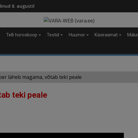
modal-check
dinud 8. augustil
Telli horoskoop
Testid
Huumor
Käsiraamat
Mälu
oer läheb magama, võtab teki peale
ab teki peale