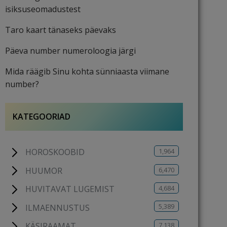
isiksuseomadustest
Taro kaart tänaseks päevaks
Päeva number numeroloogia järgi
Mida räägib Sinu kohta sünniaasta viimane
number?
KATEGOORIAD
1,964
HOROSKOOBID
6,470
HUUMOR
4,684
HUVITAVAT LUGEMIST
5,389
ILMAENNUSTUS
7,138
KÄSIRAAMAT