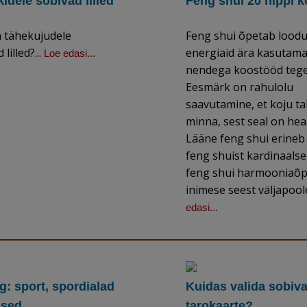
idele sobivad lilled
Feng shui 20 nippi 
n tähekujudele
Feng shui õpetab loodu
lilled?...
energiaid ära kasutama
Loe edasi...
nendega koostööd teg
Eesmärk on rahulolu
saavutamine, et koju t
minna, sest seal on hea 
Lääne feng shui erineb
feng shuist kardinaalsel
feng shui harmooniaõp
inimese seest väljapoole
edasi...
: sport, spordialad
Kuidas valida sobiva
ased
tarokaarte?