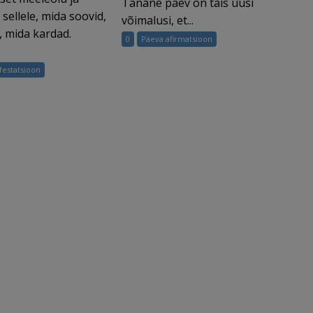
Tänane päev on täis uusi
sellele, mida soovid,
võimalusi, et...
e, mida kardad.
0
Päeva afirmatsioon
festatsioon