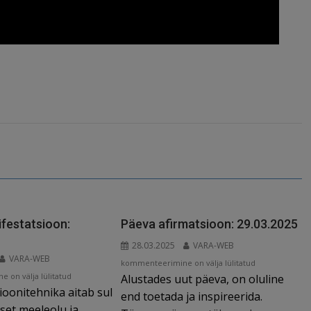
festatsioon:
Päeva afirmatsioon: 29.03.2025
28.03.2025
VARA-WEB
VARA-WEB
Päeva
kommenteerimine on välja lülitatud
 on välja lülitatud
Alustades uut päeva, on oluline
afirmatsioon:
ioonitehnika aitab sul
29.03.2025
end toetada ja inspireerida.
vset meeleolu ja