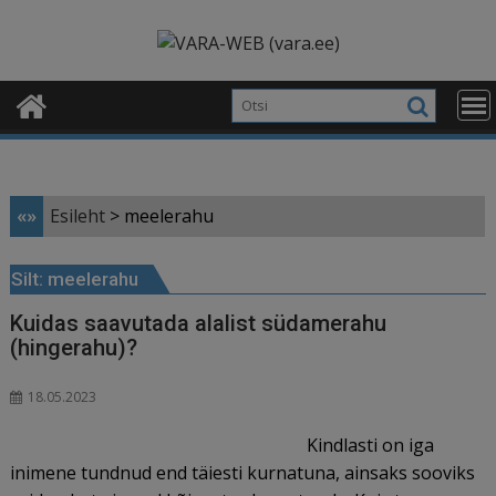
Skip
modal-check
to
content
«»
Esileht
>
meelerahu
Silt:
meelerahu
Kuidas saavutada alalist südamerahu
(hingerahu)?
18.05.2023
Kindlasti on iga
inimene tundnud end täiesti kurnatuna, ainsaks sooviks