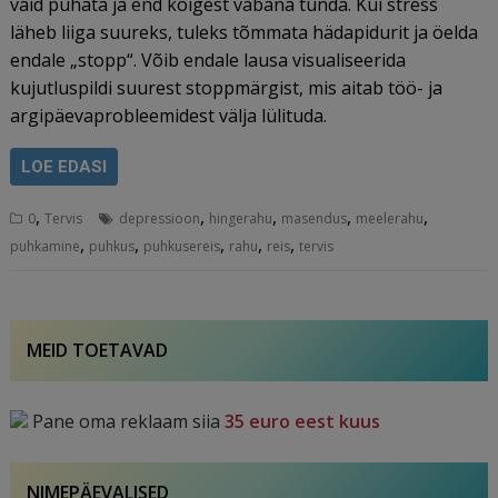
vaid puhata ja end kõigest vabana tunda. Kui stress
läheb liiga suureks, tuleks tõmmata hädapidurit ja öelda
endale „stopp“. Võib endale lausa visualiseerida
kujutluspildi suurest stoppmärgist, mis aitab töö- ja
argipäevaprobleemidest välja lülituda.
LOE EDASI
,
,
,
,
,
0
Tervis
depressioon
hingerahu
masendus
meelerahu
,
,
,
,
,
puhkamine
puhkus
puhkusereis
rahu
reis
tervis
MEID TOETAVAD
Pane oma reklaam siia
35 euro eest kuus
NIMEPÄEVALISED