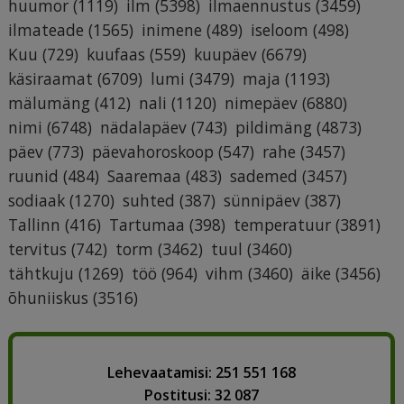
huumor
(1119)
ilm
(5398)
ilmaennustus
(3459)
ilmateade
(1565)
inimene
(489)
iseloom
(498)
Kuu
(729)
kuufaas
(559)
kuupäev
(6679)
käsiraamat
(6709)
lumi
(3479)
maja
(1193)
mälumäng
(412)
nali
(1120)
nimepäev
(6880)
nimi
(6748)
nädalapäev
(743)
pildimäng
(4873)
päev
(773)
päevahoroskoop
(547)
rahe
(3457)
ruunid
(484)
Saaremaa
(483)
sademed
(3457)
sodiaak
(1270)
suhted
(387)
sünnipäev
(387)
Tallinn
(416)
Tartumaa
(398)
temperatuur
(3891)
tervitus
(742)
torm
(3462)
tuul
(3460)
tähtkuju
(1269)
töö
(964)
vihm
(3460)
äike
(3456)
õhuniiskus
(3516)
Lehevaatamisi: 251 551 168
Postitusi: 32 087