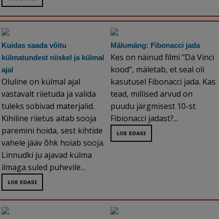
Kuidas saada võitu
Mälumäng: Fibonacci jada
Kes on näinud filmi "Da Vinci
külmatundest niiskel ja külmal
kood", mäletab, et seal oli
ajal
Oluline on külmal ajal
kasutusel Fibonacci jada. Kas
vastavalt riietuda ja valida
tead, millised arvud on
tuleks sobivad materjalid.
puudu järgmisest 10-st
Kihiline riietus aitab sooja
Fibionacci jadast?...
paremini hoida, sest kihtide
vahele jääv õhk hoiab sooja.
Linnudki ju ajavad külma
ilmaga suled puhevile...