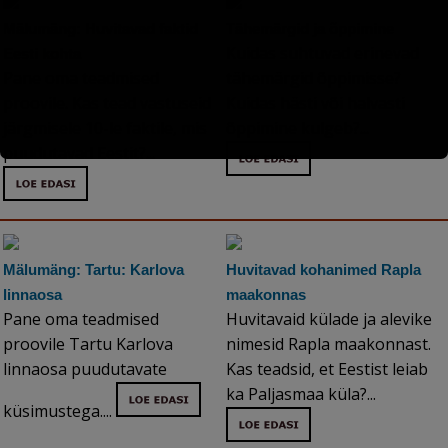
Mälumäng: Huvitavad faktid
Tähemärgid ja õppimine
Kuidas suhtuvad erinevad
Eesti kohta
Pane oma teadmised
tähemärgid õppimisse?
proovile. Kas tead vastuseid
Kuidas hästi või halvasti
järgmisele 10-le faktile, mis
õppimine kulgeb?...
puudutavad Eestit?...
Mälumäng: Tartu: Karlova
Huvitavad kohanimed Rapla
linnaosa
maakonnas
Pane oma teadmised
Huvitavaid külade ja alevike
proovile Tartu Karlova
nimesid Rapla maakonnast.
linnaosa puudutavate
Kas teadsid, et Eestist leiab
ka Paljasmaa küla?...
küsimustega....