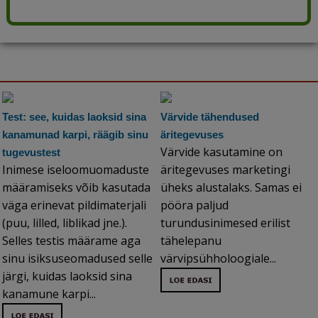
Test: see, kuidas laoksid sina
Värvide tähendused
kanamunad karpi, räägib sinu
äritegevuses
Värvide kasutamine on
tugevustest
Inimese iseloomuomaduste
äritegevuses marketingi
määramiseks võib kasutada
üheks alustalaks. Samas ei
väga erinevat pildimaterjali
pööra paljud
(puu, lilled, liblikad jne.).
turundusinimesed erilist
Selles testis määrame aga
tähelepanu
sinu isiksuseomadused selle
värvipsühholoogiale...
järgi, kuidas laoksid sina
kanamune karpi...