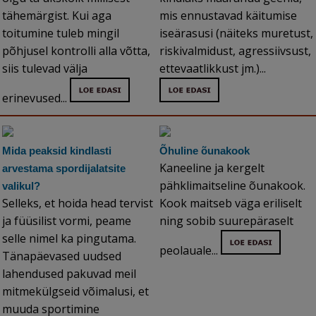
tähemärgist. Kui aga
mis ennustavad käitumise
toitumine tuleb mingil
iseärasusi (näiteks muretust,
põhjusel kontrolli alla võtta,
riskivalmidust, agressiivsust,
siis tulevad välja
ettevaatlikkust jm.)...
erinevused...
Mida peaksid kindlasti
Õhuline õunakook
Kaneeline ja kergelt
arvestama spordijalatsite
pähklimaitseline õunakook.
valikul?
Selleks, et hoida head tervist
Kook maitseb väga eriliselt
ja füüsilist vormi, peame
ning sobib suurepäraselt
selle nimel ka pingutama.
peolauale...
Tänapäevased uudsed
lahendused pakuvad meil
mitmekülgseid võimalusi, et
muuda sportimine