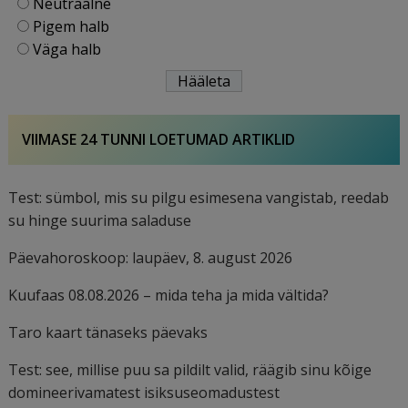
Neutraalne
Pigem halb
Väga halb
VIIMASE 24 TUNNI LOETUMAD ARTIKLID
Test: sümbol, mis su pilgu esimesena vangistab, reedab
su hinge suurima saladuse
Päevahoroskoop: laupäev, 8. august 2026
Kuufaas 08.08.2026 – mida teha ja mida vältida?
Taro kaart tänaseks päevaks
Test: see, millise puu sa pildilt valid, räägib sinu kõige
domineerivamatest isiksuseomadustest