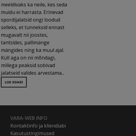
meeldivaks ka neile, kes seda
muidu ei harrasta. Erinevad
spordijalatsid ongi loodud
selleks, et tunneksid ennast
mugavalt nii joostes,
tantsides, pallimänge
mängides ning ka muul ajal.
Küll aga on nii mõndagi,
millega peaksid sobivad
jalatseid valides arvestama...
VARA-WEB INFO
Kontaktinfo ja kliendiabi
Kasutustingimused