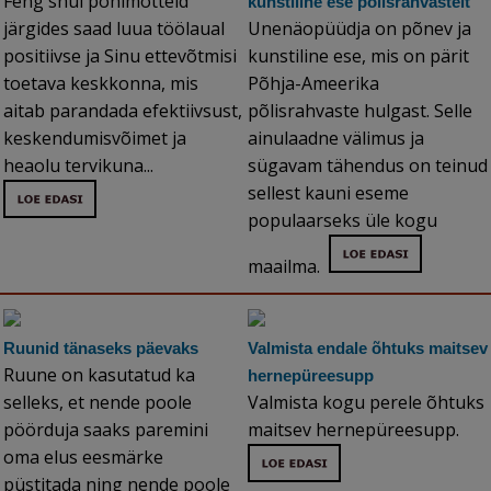
Feng shui põhimõtteid
kunstiline ese põlisrahvastelt
järgides saad luua töölaual
Unenäopüüdja on põnev ja
positiivse ja Sinu ettevõtmisi
kunstiline ese, mis on pärit
toetava keskkonna, mis
Põhja-Ameerika
aitab parandada efektiivsust,
põlisrahvaste hulgast. Selle
keskendumisvõimet ja
ainulaadne välimus ja
heaolu tervikuna...
sügavam tähendus on teinud
sellest kauni eseme
populaarseks üle kogu
maailma.
Ruunid tänaseks päevaks
Valmista endale õhtuks maitsev
Ruune on kasutatud ka
hernepüreesupp
selleks, et nende poole
Valmista kogu perele õhtuks
pöörduja saaks paremini
maitsev hernepüreesupp.
oma elus eesmärke
püstitada ning nende poole