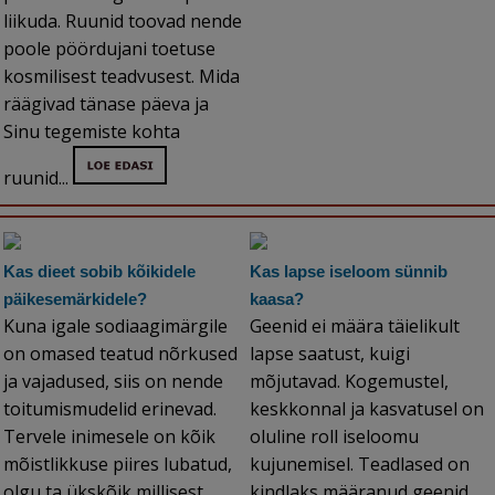
liikuda. Ruunid toovad nende
poole pöördujani toetuse
kosmilisest teadvusest. Mida
räägivad tänase päeva ja
Sinu tegemiste kohta
ruunid...
Kas dieet sobib kõikidele
Kas lapse iseloom sünnib
päikesemärkidele?
kaasa?
Kuna igale sodiaagimärgile
Geenid ei määra täielikult
on omased teatud nõrkused
lapse saatust, kuigi
ja vajadused, siis on nende
mõjutavad. Kogemustel,
toitumismudelid erinevad.
keskkonnal ja kasvatusel on
Tervele inimesele on kõik
oluline roll iseloomu
mõistlikkuse piires lubatud,
kujunemisel. Teadlased on
olgu ta ükskõik millisest
kindlaks määranud geenid,