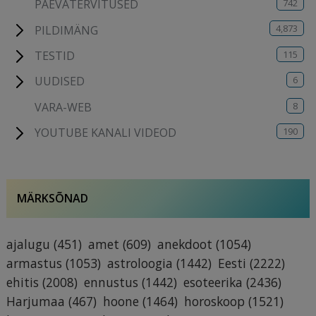
742
PÄEVATERVITUSED
4,873
PILDIMÄNG
115
TESTID
6
UUDISED
8
VARA-WEB
190
YOUTUBE KANALI VIDEOD
MÄRKSÕNAD
ajalugu
(451)
amet
(609)
anekdoot
(1054)
armastus
(1053)
astroloogia
(1442)
Eesti
(2222)
ehitis
(2008)
ennustus
(1442)
esoteerika
(2436)
Harjumaa
(467)
hoone
(1464)
horoskoop
(1521)