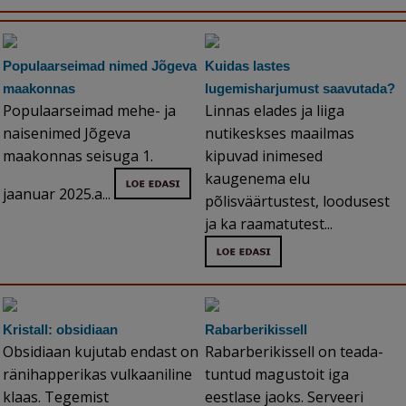
Populaarseimad nimed Jõgeva
Kuidas lastes
maakonnas
lugemisharjumust saavutada?
Populaarseimad mehe- ja
Linnas elades ja liiga
naisenimed Jõgeva
nutikeskses maailmas
maakonnas seisuga 1.
kipuvad inimesed
kaugenema elu
jaanuar 2025.a...
põlisväärtustest, loodusest
ja ka raamatutest...
Kristall: obsidiaan
Rabarberikissell
Obsidiaan kujutab endast on
Rabarberikissell on teada-
ränihapperikas vulkaaniline
tuntud magustoit iga
klaas. Tegemist
eestlase jaoks. Serveeri