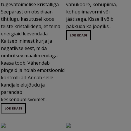
tugevatoimelise kristalliga.
vahukoore, kohupiima,
Seepärast on obsidiaan
kohupiimavormi või
tihtilugu kasutusel koos
jäätisega. Kisselli võib
teiste kristallidega, et tema
pakkuda ka joogiks...
energiaid leevendada.
Kaitseb inimest kurja ja
negatiivse eest, mida
ümbritsev maailm endaga
kaasa toob. Vähendab
pingeid ja hoiab emotsioonid
kontrolli all. Annab selle
kandjale elujõudu ja
parandab
keskendumisvõimet...