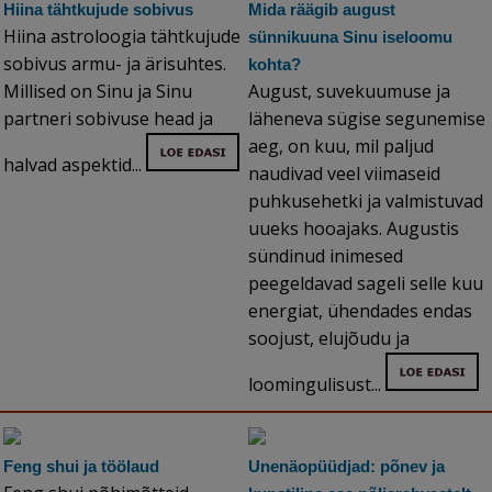
Hiina tähtkujude sobivus
Mida räägib august
Hiina astroloogia tähtkujude
sünnikuuna Sinu iseloomu
sobivus armu- ja ärisuhtes.
kohta?
Millised on Sinu ja Sinu
August, suvekuumuse ja
partneri sobivuse head ja
läheneva sügise segunemise
aeg, on kuu, mil paljud
halvad aspektid...
naudivad veel viimaseid
puhkusehetki ja valmistuvad
uueks hooajaks. Augustis
sündinud inimesed
peegeldavad sageli selle kuu
energiat, ühendades endas
soojust, elujõudu ja
loomingulisust...
Feng shui ja töölaud
Unenäopüüdjad: põnev ja