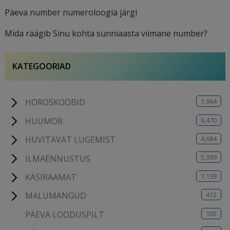
Päeva number numeroloogia järgi
Mida räägib Sinu kohta sünniaasta viimane number?
KATEGOORIAD
1,964
HOROSKOOBID
6,470
HUUMOR
4,684
HUVITAVAT LUGEMIST
5,389
ILMAENNUSTUS
7,138
KÄSIRAAMAT
412
MÄLUMÄNGUD
105
PÄEVA LOODUSPILT