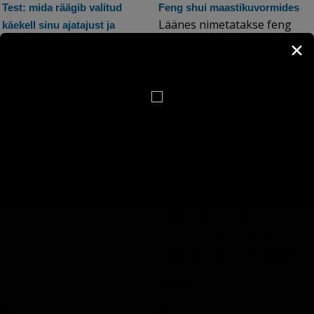
Test: mida räägib valitud
Feng shui maastikuvormides
Läänes nimetatakse feng
käekell sinu ajatajust ja
shui teooriat geomantikaks,
elutempost
✕
Vaata korraks pildil olevaid
aga selle tähendus on palju
käekellasid. Ära mõtle liiga
laiem. See haarab endasse
pikalt ega hakka valikut
hoonete ehituse, ruumide
ratsionaliseerima. Usalda
sisustamise, värvide
oma esimest tunnet. Milline
psühholoogia ja ka maastiku
neist disainidest sulle kõige
kujunduse. Feng shui püüab
enam meeltmööda on?...
tõlgendada looduslike
vormide ja nähtuste,
inimeste loodud hoonete ja
sümbolite kooskõla
Universumiga, haarab
endasse isegi Kuu faaside
mõjud...