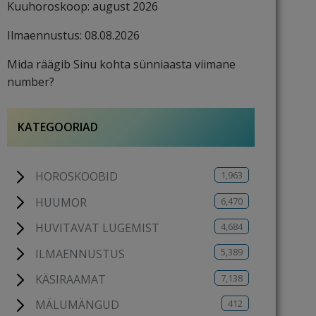
Kuuhoroskoop: august 2026
Ilmaennustus: 08.08.2026
Mida räägib Sinu kohta sünniaasta viimane
number?
KATEGOORIAD
1,963
HOROSKOOBID
6,470
HUUMOR
4,684
HUVITAVAT LUGEMIST
5,389
ILMAENNUSTUS
7,138
KÄSIRAAMAT
412
MÄLUMÄNGUD