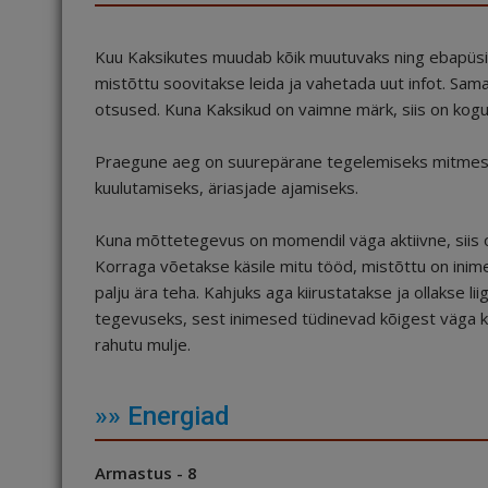
Kuu Kaksikutes muudab kõik muutuvaks ning ebapüsiva
mistõttu soovitakse leida ja vahetada uut infot. Sam
otsused. Kuna Kaksikud on vaimne märk, siis on kogu 
Praegune aeg on suurepärane tegelemiseks mitmes
kuulutamiseks, äriasjade ajamiseks.
Kuna mõttetegevus on momendil väga aktiivne, siis on
Korraga võetakse käsile mitu tööd, mistõttu on inimes
palju ära teha. Kahjuks aga kiirustatakse ja ollakse li
tegevuseks, sest inimesed tüdinevad kõigest väga kii
rahutu mulje.
»» Energiad
Armastus - 8