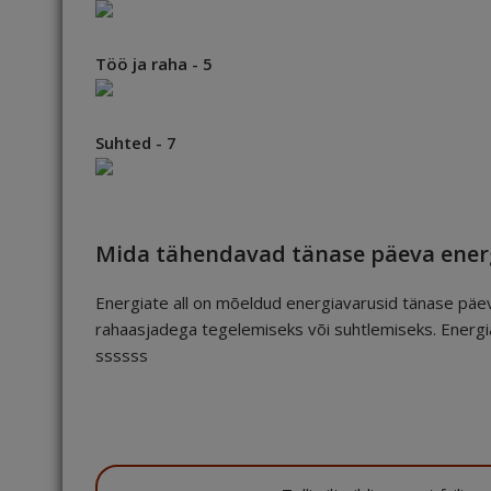
Töö ja raha - 5
Suhted - 7
Mida tähendavad tänase päeva ener
Energiate all on mõeldud energiavarusid tänase päev
rahaasjadega tegelemiseks või suhtlemiseks. Energia
ssssss