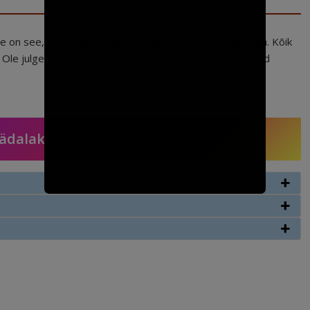
e on see, et veedaksid partneriga koos veidi enam aega. Kõik
 Ole julgemalt valmis oma partneriga arutama ka selliseid
nädalaks ja kuuks