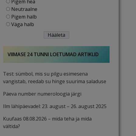
Pigem hea
Neutraalne
Pigem halb
Väga halb
VIIMASE 24 TUNNI LOETUMAD ARTIKLID
Test: sümbol, mis su pilgu esimesena
vangistab, reedab su hinge suurima saladuse
Päeva number numeroloogia järgi
Ilm lähipäevadel: 23. august – 26. august 2025
Kuufaas 08.08.2026 – mida teha ja mida
vältida?