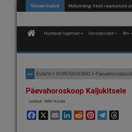
Skip
Mälumäng: Eesti raamatute p
Viimati lisatud
to
content
Huvitavat lugemist
Horoskoobid
Ilm
«»
Esileht
>
HOROSKOOBID
>
Päevahoroskoo
Päevahoroskoop Kaljukitsele
Loetud: 74931 korda
F
X
E
Li
R
Pi
T
T
a
m
n
e
n
el
h