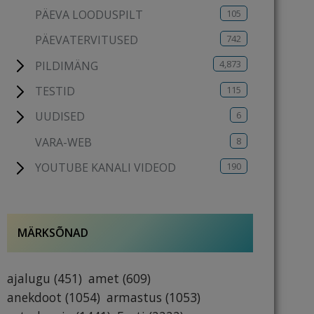
105
PÄEVA LOODUSPILT
742
PÄEVATERVITUSED
4,873
PILDIMÄNG
115
TESTID
6
UUDISED
8
VARA-WEB
190
YOUTUBE KANALI VIDEOD
MÄRKSÕNAD
ajalugu
(451)
amet
(609)
anekdoot
(1054)
armastus
(1053)