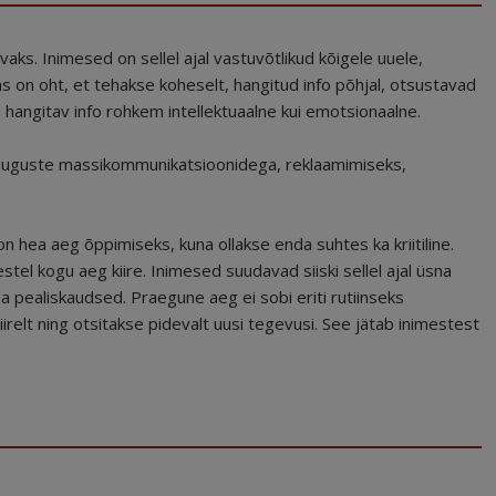
ks. Inimesed on sellel ajal vastuvõtlikud kõigele uuele,
as on oht, et tehakse koheselt, hangitud info põhjal, otsustavad
hangitav info rohkem intellektuaalne kui emotsionaalne.
uguste massikommunikatsioonidega, reklaamimiseks,
 hea aeg õppimiseks, kuna ollakse enda suhtes ka kriitiline.
tel kogu aeg kiire. Inimesed suudavad siiski sellel ajal üsna
iga pealiskaudsed. Praegune aeg ei sobi eriti rutiinseks
relt ning otsitakse pidevalt uusi tegevusi. See jätab inimestest