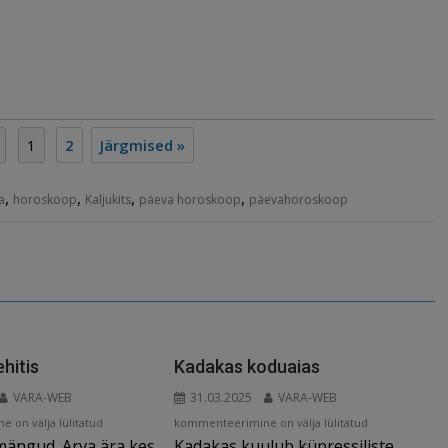
1
2
Järgmised »
,
,
,
,
a
horoskoop
Kaljukits
päeva horoskoop
päevahoroskoop
ehitis
Kadakas koduaias
VARA-WEB
31.03.2025
VARA-WEB
Kadakas
 on välja lülitatud
kommenteerimine on välja lülitatud
imängud. Arva ära kes
Kadakas kuulub küpressiliste
koduaias