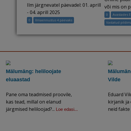
Ilm järgnevatel päevadel: 01. aprill
lähipäevadel:
või mis on pi
01.
- 04. aprill 2025
0
Avastades 
aprill
0
Ilmaennustus 4 päevaks
Vastatud pildi
–
04.
aprill
2025
Mälumäng: heliloojate
Mälumäng
eluaastad
Vilde
Pane oma teadmised proovile,
Eduard Vil
kas tead, millal on elanud
kirjanik j
järgmised heliloojad?...
neid fakte 
Loe edasi...