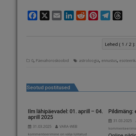
F
X
E
Li
R
Pi
T
T
a
m
n
e
n
el
h
c
ai
k
d
te
e
r
e
l
e
di
r
g
e
Lehed ( 1 / 2 ):
b
dI
t
e
ra
a
,
,
,
o
n
st
m
d
0
Päevahoroskoobid
astroloogia
ennustus
esoteerik
o
s
Navigeerimine
k
Seotud postitused
Ilm lähipäevadel: 01. aprill – 04.
Pildimäng: 
aprill 2025
31.03.2025
31.03.2025
VARA-WEB
Pildimäng:
kommenteerimine
Ilm
kommenteerimine on välja lülitatud
Online pild
ehitis