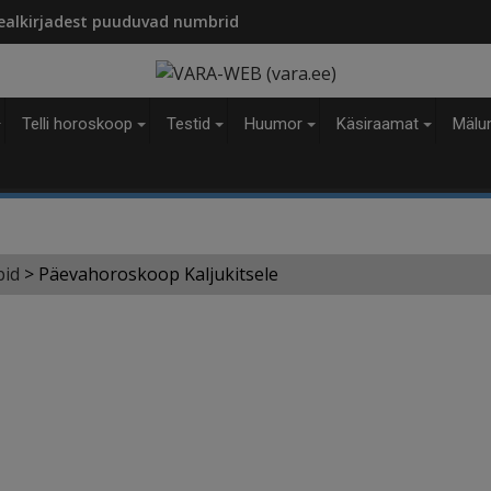
modal-check
ealkirjadest puuduvad numbrid
Telli horoskoop
Testid
Huumor
Käsiraamat
Mälu
bid
>
Päevahoroskoop Kaljukitsele