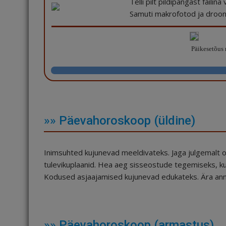
Telli pilt pildipangast failin
Samuti makrofotod ja drooni
Päikesetõus 
»» Päevahoroskoop (üldine)
Inimsuhted kujunevad meeldivateks. Jaga julgemalt o
tulevikuplaanid. Hea aeg sisseostude tegemiseks, kun
Kodused asjaajamised kujunevad edukateks. Ära ann
»» Päevahoroskoop (armastus)