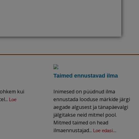
Taimed ennustavad ilma
 rohkem kui
Inimesed on püüdnud ilma
l...
ennustada looduse märkide järgi
Loe
aegade algusest ja tänapäevalgi
jälgitakse neid mitmel pool.
Mitmed taimed on head
ilmaennustajad...
Loe edasi...