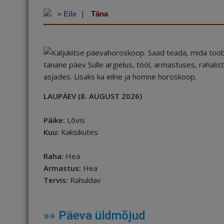
c
ai
k
d
te
e
r
e
|
l
e
di
r
g
e
« Eile
Täna
b
dI
t
e
ra
a
o
n
st
m
d
o
s
k
LAUPÄEV (8. AUGUST 2026)
Päike:
Lõvis
Kuu:
Kaksikutes
Raha:
Hea
Armastus:
Hea
Tervis:
Rahuldav
»» Päeva üldmõjud