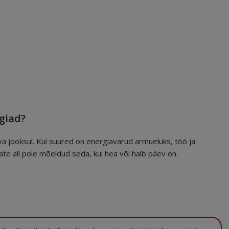
giad?
a jooksul. Kui suured on energiavarud armueluks, töö ja
te all pole mõeldud seda, kui hea või halb päev on.