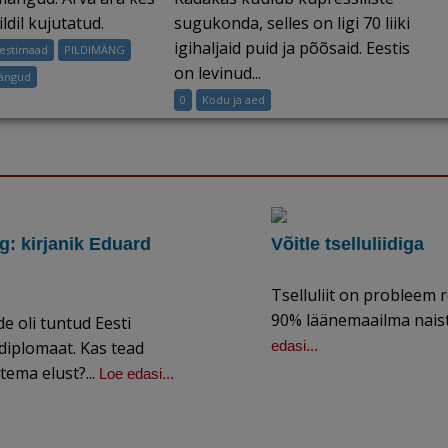
ldil kujutatud.
sugukonda, selles on ligi 70 liiki
igihaljaid puid ja põõsaid. Eestis
Eestimaad
PILDIMÄNG
on levinud...
mängud
0
Kodu ja aed
: kirjanik Eduard
Võitle tselluliidiga
Tselluliit on probleem
90% läänemaailma naiste
de oli tuntud Eesti
a diplomaat. Kas tead
edasi...
tema elust?...
Loe edasi...