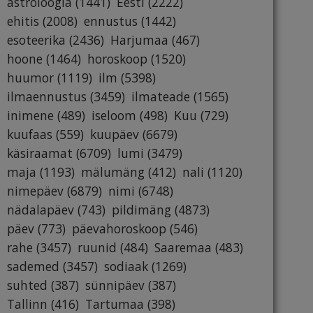
astroloogia
(1441)
Eesti
(2222)
ehitis
(2008)
ennustus
(1442)
esoteerika
(2436)
Harjumaa
(467)
hoone
(1464)
horoskoop
(1520)
huumor
(1119)
ilm
(5398)
ilmaennustus
(3459)
ilmateade
(1565)
inimene
(489)
iseloom
(498)
Kuu
(729)
kuufaas
(559)
kuupäev
(6679)
käsiraamat
(6709)
lumi
(3479)
maja
(1193)
mälumäng
(412)
nali
(1120)
nimepäev
(6879)
nimi
(6748)
nädalapäev
(743)
pildimäng
(4873)
päev
(773)
päevahoroskoop
(546)
rahe
(3457)
ruunid
(484)
Saaremaa
(483)
sademed
(3457)
sodiaak
(1269)
suhted
(387)
sünnipäev
(387)
Tallinn
(416)
Tartumaa
(398)