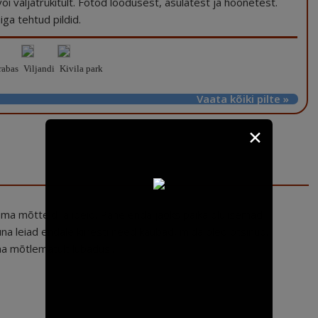
a või väljatrükitult. Fotod loodusest, asulatest ja hoonetest.
ga tehtud pildid.
rabas
Viljandi
Kivila park
Vaata kõiki pilte »
✕
ma mõtteid ja ideid. Pane enda jaoks paika olulisemad
a leiad endale kiiresti need kaubad, mida oled otsinud.
a mõtlematult lubadusi.