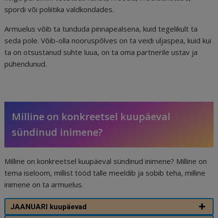
spordi või poliitika valdkondades.
Armuelus võib ta tunduda pinnapealsena, kuid tegelikult ta
seda pole. Võib-olla nooruspõlves on ta veidi uljaspea, kuid kui
ta on otsustanud suhte luua, on ta oma partnerile ustav ja
pühendunud.
Milline on konkreetsel kuupäeval
sündinud inimene?
Milline on konkreetsel kuupäeval sündinud inimene? Milline on
tema iseloom, millist tööd talle meeldib ja sobib teha, milline
inimene on ta armuelus.
JAANUARI kuupäevad