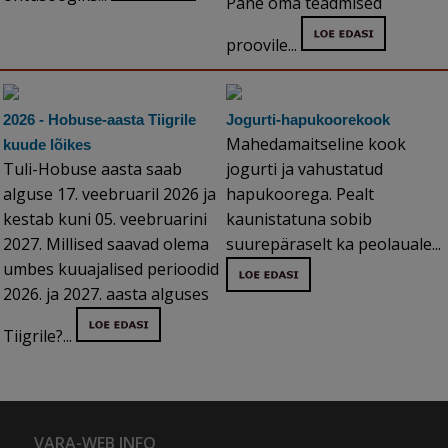
Pane oma teadmised
proovile...
2026 - Hobuse-aasta Tiigrile
Jogurti-hapukoorekook
Mahedamaitseline kook
kuude lõikes
Tuli-Hobuse aasta saab
jogurti ja vahustatud
alguse 17. veebruaril 2026 ja
hapukoorega. Pealt
kestab kuni 05. veebruarini
kaunistatuna sobib
2027. Millised saavad olema
suurepäraselt ka peolauale...
umbes kuuajalised perioodid
2026. ja 2027. aasta alguses
Tiigrile?...
VARA-WEB INFO