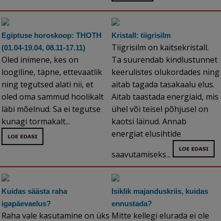
Egiptuse horoskoop: THOTH
Kristall: tiigrisilm
Tiigrisilm on kaitsekristall.
(01.04-19.04, 08.11-17.11)
Oled inimene, kes on
Ta suurendab kindlustunnet
loogiline, täpne, ettevaatlik
keerulistes olukordades ning
ning tegutsed alati nii, et
aitab tagada tasakaalu elus.
oled oma sammud hoolikalt
Aitab taastada energiaid, mis
läbi mõelnud. Sa ei tegutse
ühel või teisel põhjusel on
kunagi tormakalt...
kaotsi läinud. Annab
energiat elusihtide
saavutamiseks...
Kuidas säästa raha
Isiklik majanduskriis, kuidas
igapäevaelus?
ennustada?
Raha vale kasutamine on üks
Mitte kellegi elurada ei ole