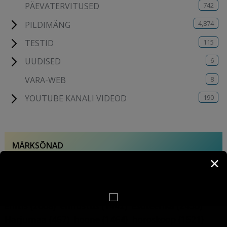
742
PÄEVATERVITUSED
4,874
PILDIMÄNG
115
TESTID
6
UUDISED
8
VARA-WEB
190
YOUTUBE KANALI VIDEOD
MÄRKSÕNAD
✕
ajalugu
(451)
amet
(609)
anekdoot
(1054)
armastus
(1053)
astroloogia
(1442)
Eesti
(2224)
ehitis
(2008)
ennustus
(1442)
esoteerika
(2436)
Harjumaa
(467)
hoone
(1464)
horoskoop
(1521)