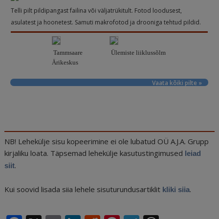
Telli pilt pildipangast failina või väljatrükitult. Fotod loodusest,
asulatest ja hoonetest. Samuti makrofotod ja drooniga tehtud pildid.
Tammsaare
Ülemiste liiklussõlm
Ärikeskus
Vaata kõiki pilte »
NB! Lehekülje sisu kopeerimine ei ole lubatud OÜ A.J.A. Grupp
kirjaliku loata. Täpsemad lehekülje kasutustingimused
leiad
.
siit
Kui soovid lisada siia lehele sisuturundusartiklit
.
kliki siia