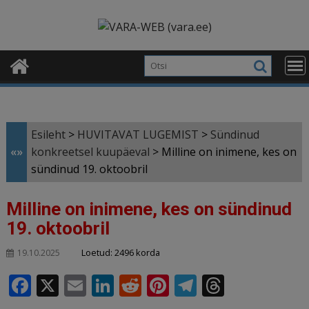
Skip
modal-check
to
content
Esileht
>
HUVITAVAT LUGEMIST
>
Sündinud
«»
konkreetsel kuupäeval
>
Milline on inimene, kes on
sündinud 19. oktoobril
Milline on inimene, kes on sündinud
19. oktoobril
Loetud: 2496 korda
19.10.2025
F
X
E
Li
R
Pi
T
T
a
m
n
e
n
el
h