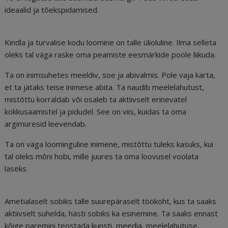
ideaalid ja tõekspidamised.
Kindla ja turvalise kodu loomine on talle ülioluline. Ilma selleta
oleks tal väga raske oma peamiste eesmärkide poole liikuda.
Ta on inimsuhetes meeldiv, soe ja abivalmis. Pole vaja karta,
et ta jätaks teise inimese abita. Ta naudib meelelahutust,
mistõttu korraldab või osaleb ta aktiivselt erinevatel
kokkusaamistel ja pidudel. See on viis, kuidas ta oma
argimuresid leevendab.
Ta on väga loominguline inimene, mistõttu tuleks kasuks, kui
tal oleks mõni hobi, mille juures ta oma loovusel voolata
laseks.
Ametialaselt sobiks talle suurepäraselt töökoht, kus ta saaks
aktiivselt suhelda, hästi sobiks ka esinemine. Ta saaks ennast
kõige paremini teostada kunsti, meedia, meelelahutuse,