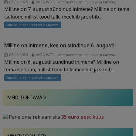
07.08.2026
VARA-WEB
Milline
kommenteerimine on välja lülitatud
Milline on 7. august sündinud inimene? Milline on tema
on
inimene,
iseloom, millist tööd talle meeldib ja sobib...
kes
Sündinud konkreetsel kuupäeval
on
sündinud
7.
Milline on inimene, kes on sündinud 6. augustil
augustil
06.08.2026
VARA-WEB
Milline
kommenteerimine on välja lülitatud
Milline on 6. augustil sündinud inimene? Milline on
on
inimene,
tema iseloom, millist tööd talle meeldib ja sobib...
kes
Sündinud konkreetsel kuupäeval
on
sündinud
6.
MEID TOETAVAD
augustil
Pane oma reklaam siia
35 euro eest kuus