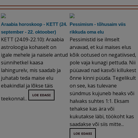
Araabia horoskoop - KETT (24.
Pessimism - tõhusaim viis
september - 22. oktoober)
rikkuda oma elu
KETT (24.09-22.10): Araabia
Pessimistid ise ilmselt
astroloogia kohaselt on
arvavad, et kui maises elus
igale mehele ja naisele antud
kõik ootused on negatiivsed,
sünnihetkel kaasa
pole vaja kunagi pettuda. Nii
lahingurelv, mis saadab ja
püüavad nad kasvõi killukest
juhatab teda maise elu
õnne kinni püüda. Tegelikult
ebakindlal ja lõkse täis
on see, kas tulevane
sündmus kujuneb heaks või
teekonnal...
halvaks suhtes 1:1. Eksam
tehakse kas ära või
kukutakse läbi, töökoht kas
saadakse või siis mitte...