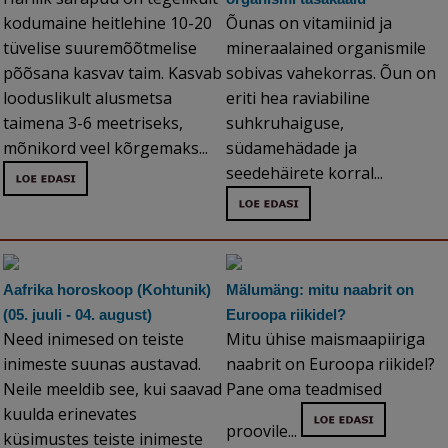
kodumaine heitlehine 10-20
Õunas on vitamiinid ja
tüvelise suuremõõtmelise
mineraalained organismile
põõsana kasvav taim. Kasvab
sobivas vahekorras. Õun on
looduslikult alusmetsa
eriti hea raviabiline
taimena 3-6 meetriseks,
suhkruhaiguse,
mõnikord veel kõrgemaks...
südamehädade ja
seedehäirete korral...
Aafrika horoskoop (Kohtunik)
Mälumäng: mitu naabrit on
(05. juuli - 04. august)
Euroopa riikidel?
Need inimesed on teiste
Mitu ühise maismaapiiriga
inimeste suunas austavad.
naabrit on Euroopa riikidel?
Neile meeldib see, kui saavad
Pane oma teadmised
kuulda erinevates
proovile...
küsimustes teiste inimeste