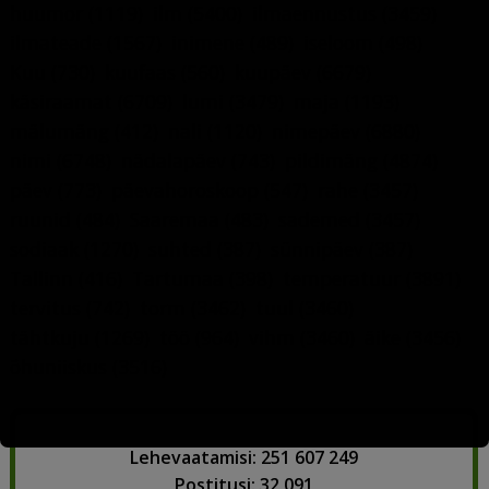
huumor
(1119)
ilm
(5400)
ilmaennustus
(3459)
ilmateade
(1567)
inimene
(489)
iseloom
(498)
Kuu
(730)
kuufaas
(560)
kuupäev
(6679)
käsiraamat
(6709)
lumi
(3479)
maja
(1193)
mälumäng
(412)
nali
(1120)
nimepäev
(6880)
nimi
(6748)
nädalapäev
(743)
pildimäng
(4874)
päev
(773)
päevahoroskoop
(547)
rahe
(3457)
ruunid
(484)
Saaremaa
(483)
sademed
(3457)
sodiaak
(1270)
suhted
(387)
sünnipäev
(387)
Tallinn
(416)
Tartumaa
(398)
temperatuur
(3891)
tervitus
(742)
torm
(3462)
tuul
(3460)
tähtkuju
(1269)
töö
(964)
vihm
(3460)
äike
(3456)
õhuniiskus
(3516)
Lehevaatamisi: 251 607 249
Postitusi: 32 091