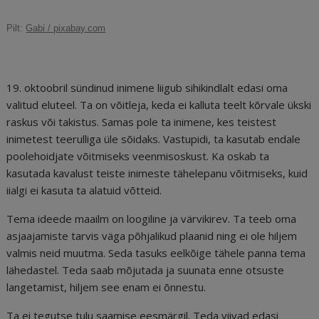
c
ai
k
d
te
e
r
Pilt:
Gabi / pixabay.com
e
l
e
di
r
g
e
b
dI
t
e
ra
a
o
n
st
m
d
19. oktoobril sündinud inimene liigub sihikindlalt edasi oma
o
s
valitud eluteel. Ta on võitleja, keda ei kalluta teelt kõrvale ükski
raskus või takistus. Samas pole ta inimene, kes teistest
k
inimetest teerulliga üle sõidaks. Vastupidi, ta kasutab endale
poolehoidjate võitmiseks veenmisoskust. Ka oskab ta
kasutada kavalust teiste inimeste tähelepanu võitmiseks, kuid
iialgi ei kasuta ta alatuid võtteid.
Tema ideede maailm on loogiline ja värvikirev. Ta teeb oma
asjaajamiste tarvis väga põhjalikud plaanid ning ei ole hiljem
valmis neid muutma. Seda tasuks eelkõige tähele panna tema
lähedastel. Teda saab mõjutada ja suunata enne otsuste
langetamist, hiljem see enam ei õnnestu.
Ta ei tegutse tulu saamise eesmärgil. Teda viivad edasi