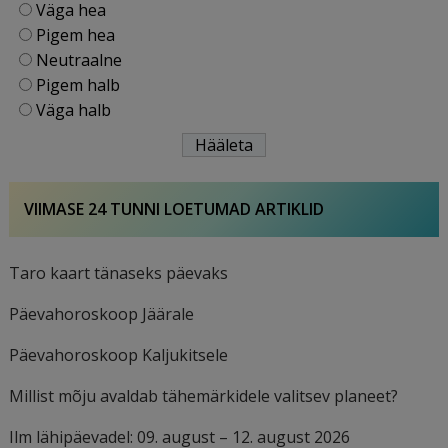
Väga hea
Pigem hea
Neutraalne
Pigem halb
Väga halb
VIIMASE 24 TUNNI LOETUMAD ARTIKLID
Taro kaart tänaseks päevaks
Päevahoroskoop Jäärale
Päevahoroskoop Kaljukitsele
Millist mõju avaldab tähemärkidele valitsev planeet?
Ilm lähipäevadel: 09. august – 12. august 2026