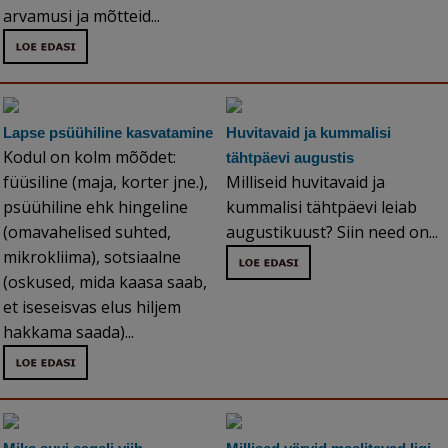
arvamusi ja mõtteid...
Lapse psüühiline kasvatamine
Huvitavaid ja kummalisi
Kodul on kolm mõõdet:
tähtpäevi augustis
füüsiline (maja, korter jne.),
Milliseid huvitavaid ja
psüühiline ehk hingeline
kummalisi tähtpäevi leiab
(omavahelised suhted,
augustikuust? Siin need on...
mikrokliima), sotsiaalne
(oskused, mida kaasa saab,
et iseseisvas elus hiljem
hakkama saada)...