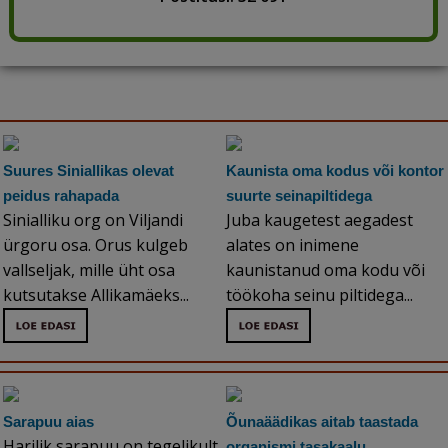
Suures Siniallikas olevat
Kaunista oma kodus või kontor
peidus rahapada
suurte seinapiltidega
Sinialliku org on Viljandi
Juba kaugetest aegadest
ürgoru osa. Orus kulgeb
alates on inimene
vallseljak, mille üht osa
kaunistanud oma kodu või
kutsutakse Allikamäeks...
töökoha seinu piltidega...
Sarapuu aias
Õunaäädikas aitab taastada
Harilik sarapuu on tegelikult
organismi tasakaalu