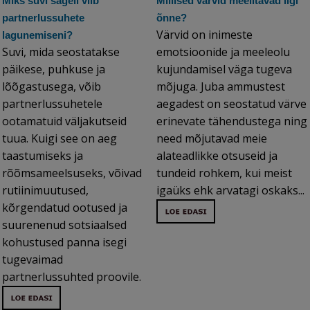
Miks suvi sageli viib
Millised värvid meelitavad ligi
partnerlussuhete
õnne?
Värvid on inimeste
lagunemiseni?
Suvi, mida seostatakse
emotsioonide ja meeleolu
päikese, puhkuse ja
kujundamisel väga tugeva
lõõgastusega, võib
mõjuga. Juba ammustest
partnerlussuhetele
aegadest on seostatud värve
ootamatuid väljakutseid
erinevate tähendustega ning
tuua. Kuigi see on aeg
need mõjutavad meie
taastumiseks ja
alateadlikke otsuseid ja
rõõmsameelsuseks, võivad
tundeid rohkem, kui meist
rutiinimuutused,
igaüks ehk arvatagi oskaks...
kõrgendatud ootused ja
suurenenud sotsiaalsed
kohustused panna isegi
tugevaimad
partnerlussuhted proovile.