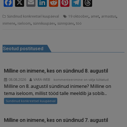
F
X
E
Li
R
Pi
T
T
a
m
n
e
n
el
h
,
,
,
Sündinud konkreetsel kuupäeval
19 oktoober
amet
armastus
c
ai
k
d
te
e
r
,
,
,
,
inimene
iseloom
sünnikuupäev
sünnipäev
töö
e
l
e
di
r
g
e
b
dI
t
e
ra
a
Navigeerimine
o
n
st
m
d
Seotud postitused
o
s
k
Milline on inimene, kes on sündinud 8. augustil
08.08.2026
VARA-WEB
Milline
kommenteerimine on välja lülitatud
Milline on 8. augustil sündinud inimene? Milline on
on
inimene,
tema iseloom, millist tööd talle meeldib ja sobib...
kes
Sündinud konkreetsel kuupäeval
on
sündinud
8.
Milline on inimene, kes on sündinud 7. augustil
augustil