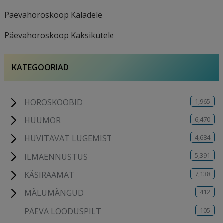
Päevahoroskoop Kaladele
Päevahoroskoop Kaksikutele
KATEGOORIAD
1,965
HOROSKOOBID
6,470
HUUMOR
4,684
HUVITAVAT LUGEMIST
5,391
ILMAENNUSTUS
7,138
KÄSIRAAMAT
412
MÄLUMÄNGUD
105
PÄEVA LOODUSPILT