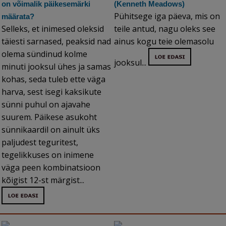
on võimalik päikesemärki
(Kenneth Meadows)
Pühitsege iga päeva, mis on
määrata?
Selleks, et inimesed oleksid
teile antud, nagu oleks see
täiesti sarnased, peaksid nad
ainus kogu teie olemasolu
olema sündinud kolme
jooksul...
minuti jooksul ühes ja samas
kohas, seda tuleb ette väga
harva, sest isegi kaksikute
sünni puhul on ajavahe
suurem. Päikese asukoht
sünnikaardil on ainult üks
paljudest teguritest,
tegelikkuses on inimene
väga peen kombinatsioon
kõigist 12-st märgist...