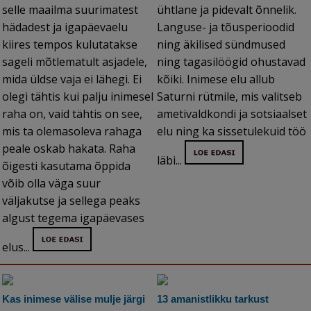
selle maailma suurimatest
ühtlane ja pidevalt õnnelik.
hädadest ja igapäevaelu
Languse- ja tõusperioodid
kiires tempos kulutatakse
ning äkilised sündmused
sageli mõtlematult asjadele,
ning tagasilöögid ohustavad
mida üldse vaja ei lähegi. Ei
kõiki. Inimese elu allub
olegi tähtis kui palju inimesel
Saturni rütmile, mis valitseb
raha on, vaid tähtis on see,
ametivaldkondi ja sotsiaalset
mis ta olemasoleva rahaga
elu ning ka sissetulekuid töö
peale oskab hakata. Raha
läbi...
õigesti kasutama õppida
võib olla väga suur
väljakutse ja sellega peaks
algust tegema igapäevases
elus...
Kas inimese välise mulje järgi
13 amanistlikku tarkust