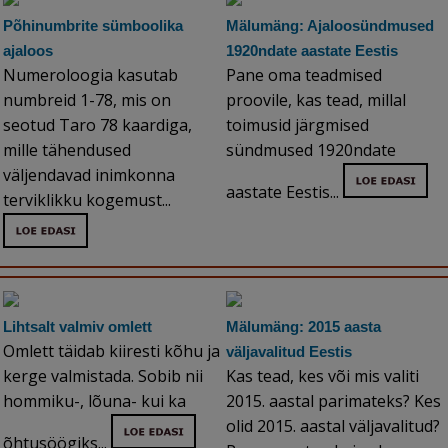
Põhinumbrite sümboolika
Mälumäng: Ajaloosündmused
ajaloos
1920ndate aastate Eestis
Numeroloogia kasutab
Pane oma teadmised
numbreid 1-78, mis on
proovile, kas tead, millal
seotud Taro 78 kaardiga,
toimusid järgmised
mille tähendused
sündmused 1920ndate
väljendavad inimkonna
aastate Eestis...
terviklikku kogemust...
Lihtsalt valmiv omlett
Mälumäng: 2015 aasta
Omlett täidab kiiresti kõhu ja
väljavalitud Eestis
kerge valmistada. Sobib nii
Kas tead, kes või mis valiti
hommiku-, lõuna- kui ka
2015. aastal parimateks? Kes
olid 2015. aastal väljavalitud?
õhtusöögiks...