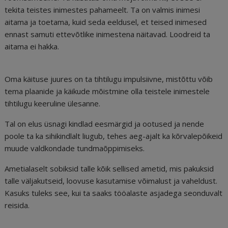
tekita teistes inimestes pahameelt. Ta on valmis inimesi
aitama ja toetama, kuid seda eeldusel, et teised inimesed
ennast samuti ettevõtlike inimestena näitavad. Loodreid ta
aitama ei hakka.
Oma käituse juures on ta tihtilugu impulsiivne, mistõttu võib
tema plaanide ja käikude mõistmine olla teistele inimestele
tihtilugu keeruline ülesanne.
Tal on elus üsnagi kindlad eesmärgid ja ootused ja nende
poole ta ka sihikindlalt liugub, tehes aeg-ajalt ka kõrvalepõikeid
muude valdkondade tundmaõppimiseks.
Ametialaselt sobiksid talle kõik sellised ametid, mis pakuksid
talle väljakutseid, loovuse kasutamise võimalust ja vaheldust.
Kasuks tuleks see, kui ta saaks tööalaste asjadega seonduvalt
reisida.