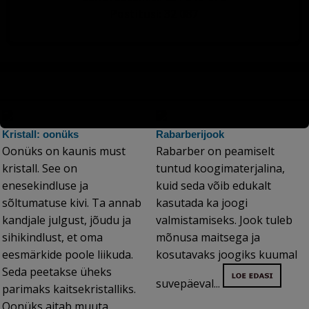
Postitusi: 32 087
Kristall: oonüks
Rabarberijook
Oonüks on kaunis must
Rabarber on peamiselt
kristall. See on
tuntud koogimaterjalina,
enesekindluse ja
kuid seda võib edukalt
sõltumatuse kivi. Ta annab
kasutada ka joogi
kandjale julgust, jõudu ja
valmistamiseks. Jook tuleb
sihikindlust, et oma
mõnusa maitsega ja
eesmärkide poole liikuda.
kosutavaks joogiks kuumal
Seda peetakse üheks
suvepäeval...
parimaks kaitsekristalliks.
Oonüks aitab muuta