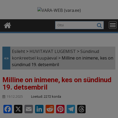
Skip
modal-check
to
content
Esileht
>
HUVITAVAT LUGEMIST
>
Sündinud
«»
konkreetsel kuupäeval
>
Milline on inimene, kes on
sündinud 19. detsembril
Milline on inimene, kes on sündinud
19. detsembril
Loetud: 2272 korda
19.12.2025
F
X
E
Li
R
Pi
T
T
a
m
n
e
n
el
h