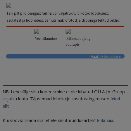
Telli pilt pildipangast failina või väljatrükitult. Fotod loodusest,
asulatest ja hoonetest. Samuti makrofotod ja drooniga tehtud pildid.
Vee tilkumine
Päikeseloojang
Suurupis
Vaata kõiki pilte »
NB! Lehekülje sisu kopeerimine ei ole lubatud OÜ A.J.A. Grupp
kirjaliku loata. Täpsemad lehekülje kasutustingimused
leiad
.
siit
Kui soovid lisada siia lehele sisuturundusartiklit
.
kliki siia