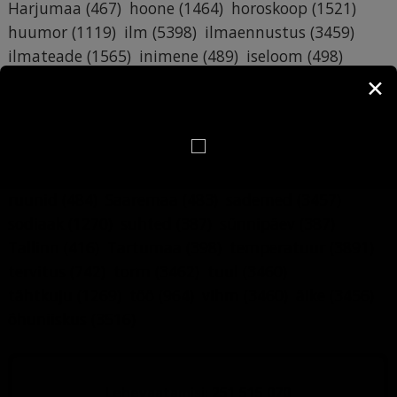
Harjumaa
(467)
hoone
(1464)
horoskoop
(1521)
huumor
(1119)
ilm
(5398)
ilmaennustus
(3459)
ilmateade
(1565)
inimene
(489)
iseloom
(498)
Kuu
(729)
kuufaas
(559)
kuupäev
(6679)
✕
käsiraamat
(6709)
lumi
(3479)
maja
(1193)
mälumäng
(412)
nali
(1120)
nimepäev
(6879)
nimi
(6748)
nädalapäev
(743)
pildimäng
(4873)
päev
(773)
päevahoroskoop
(547)
rahe
(3457)
ruunid
(484)
Saaremaa
(483)
sademed
(3457)
sodiaak
(1270)
suhted
(387)
sünnipäev
(387)
Tallinn
(416)
Tartumaa
(398)
temperatuur
(3891)
tervitus
(742)
torm
(3462)
tuul
(3460)
tähtkuju
(1269)
töö
(964)
vihm
(3460)
äike
(3456)
õhuniiskus
(3516)
Lehevaatamisi: 251 515 070