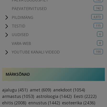
742
PÄEVATERVITUSED
4,873
PILDIMÄNG
115
TESTID
6
UUDISED
8
VARA-WEB
190
YOUTUBE KANALI VIDEOD
MÄRKSÕNAD
ajalugu
(451)
amet
(609)
anekdoot
(1054)
armastus
(1053)
astroloogia
(1442)
Eesti
(2222)
ehitis
(2008)
ennustus
(1442)
esoteerika
(2436)