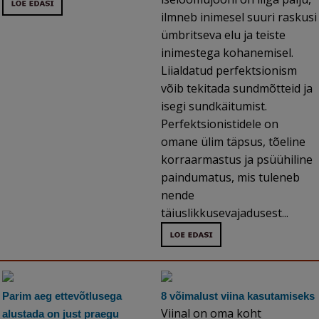
ilmneb inimesel suuri raskusi
ümbritseva elu ja teiste
inimestega kohanemisel.
Liialdatud perfektsionism
võib tekitada sundmõtteid ja
isegi sundkäitumist.
Perfektsionistidele on
omane ülim täpsus, tõeline
korraarmastus ja psüühiline
paindumatus, mis tuleneb
nende
täiuslikkusevajadusest...
Parim aeg ettevõtlusega
8 võimalust viina kasutamiseks
Viinal on oma koht
alustada on just praegu