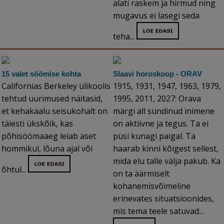
alati raskem ja hirmud ning
mugavus ei lasegi seda
teha...
15 valet söömise kohta
Slaavi horoskoop - ORAV
Californias Berkeley ülikoolis
1915, 1931, 1947, 1963, 1979,
tehtud uurimused näitasid,
1995, 2011, 2027: Orava
et kehakaalu seisukohalt on
märgi all sündinud inimene
täiesti ükskõik, kas
on aktiivne ja tegus. Ta ei
põhisöömaaeg leiab aset
püsi kunagi paigal. Ta
hommikul, lõuna ajal või
haarab kinni kõigest sellest,
mida elu talle välja pakub. Ka
õhtul...
on ta äärmiselt
kohanemisvõimeline
erinevates situatsioonides,
mis tema teele satuvad...