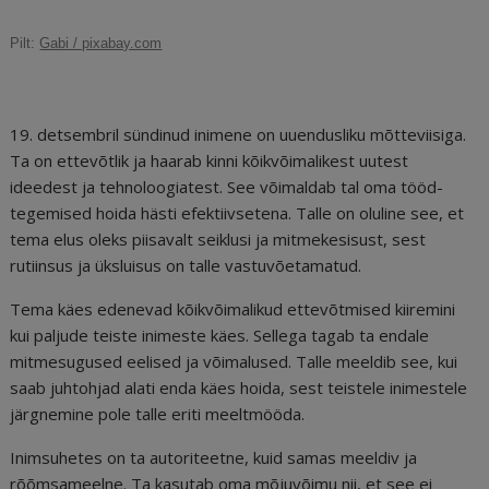
c
ai
k
d
te
e
r
Pilt:
Gabi / pixabay.com
e
l
e
di
r
g
e
b
dI
t
e
ra
a
o
n
st
m
d
19. detsembril sündinud inimene on uuendusliku mõtteviisiga.
o
s
Ta on ettevõtlik ja haarab kinni kõikvõimalikest uutest
ideedest ja tehnoloogiatest. See võimaldab tal oma tööd-
k
tegemised hoida hästi efektiivsetena. Talle on oluline see, et
tema elus oleks piisavalt seiklusi ja mitmekesisust, sest
rutiinsus ja üksluisus on talle vastuvõetamatud.
Tema käes edenevad kõikvõimalikud ettevõtmised kiiremini
kui paljude teiste inimeste käes. Sellega tagab ta endale
mitmesugused eelised ja võimalused. Talle meeldib see, kui
saab juhtohjad alati enda käes hoida, sest teistele inimestele
järgnemine pole talle eriti meeltmööda.
Inimsuhetes on ta autoriteetne, kuid samas meeldiv ja
rõõmsameelne. Ta kasutab oma mõjuvõimu nii, et see ei