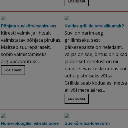
Põhjata suvikõrvitsapirukas
Kuidas grillida tervislikumalt?
Kiiresti valmiv ja lihtsalt
Suvi on parim aeg
valmistatav põhjata pirukas.
grillimiseks, sest
Maitseb suurepäraselt,
päikesepaiste on heledaim,
sobib valmistamiseks
väljas on soe, õhtud on pikad
argipäevaõhtuks...
ja värsket rohelust on nii
ümbritsevas keskkonnas kui
suhu pistmiseks võtta.
Grillida saab koduaias, metsa
all või mere ääres...
Numeroloogilisi vibratsioone
Suvikõrvitsa-lõhevorm