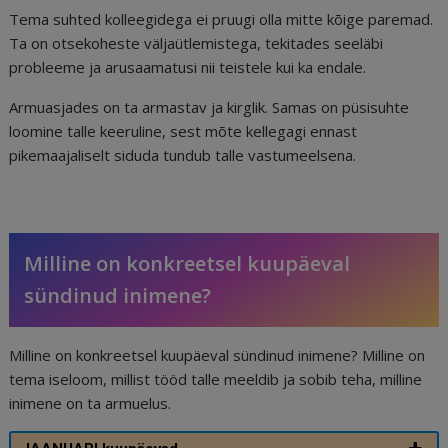
Tema suhted kolleegidega ei pruugi olla mitte kõige paremad.
Ta on otsekoheste väljaütlemistega, tekitades seeläbi
probleeme ja arusaamatusi nii teistele kui ka endale.
Armuasjades on ta armastav ja kirglik. Samas on püsisuhte
loomine talle keeruline, sest mõte kellegagi ennast
pikemaajaliselt siduda tundub talle vastumeelsena.
Milline on konkreetsel kuupäeval
sündinud inimene?
Milline on konkreetsel kuupäeval sündinud inimene? Milline on
tema iseloom, millist tööd talle meeldib ja sobib teha, milline
inimene on ta armuelus.