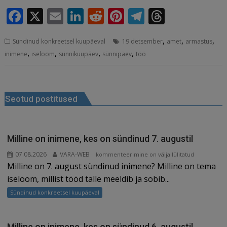
F
X
E
Li
R
Pi
T
T
a
m
n
e
n
el
h
,
,
,
Sündinud konkreetsel kuupäeval
19 detsember
amet
armastus
c
ai
k
d
te
e
r
,
,
,
,
inimene
iseloom
sünnikuupäev
sünnipäev
töö
e
l
e
di
r
g
e
b
dI
t
e
ra
a
Navigeerimine
o
n
st
m
d
Seotud postitused
o
s
k
Milline on inimene, kes on sündinud 7. augustil
07.08.2026
VARA-WEB
Milline
kommenteerimine on välja lülitatud
Milline on 7. august sündinud inimene? Milline on tema
on
inimene,
iseloom, millist tööd talle meeldib ja sobib...
kes
Sündinud konkreetsel kuupäeval
on
sündinud
7.
Milline on inimene, kes on sündinud 6. augustil