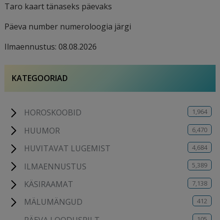
Taro kaart tänaseks päevaks
Päeva number numeroloogia järgi
Ilmaennustus: 08.08.2026
KATEGOORIAD
1,964
HOROSKOOBID
6,470
HUUMOR
4,684
HUVITAVAT LUGEMIST
5,389
ILMAENNUSTUS
7,138
KÄSIRAAMAT
412
MÄLUMÄNGUD
105
PÄEVA LOODUSPILT