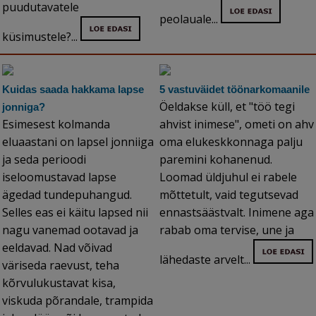
puudutavatele
peolauale...
küsimustele?...
Kuidas saada hakkama lapse
5 vastuväidet töönarkomaanile
Öeldakse küll, et "töö tegi
jonniga?
Esimesest kolmanda
ahvist inimese", ometi on ahv
eluaastani on lapsel jonniiga
oma elukeskkonnaga palju
ja seda perioodi
paremini kohanenud.
iseloomustavad lapse
Loomad üldjuhul ei rabele
ägedad tundepuhangud.
mõttetult, vaid tegutsevad
Selles eas ei käitu lapsed nii
ennastsäästvalt. Inimene aga
nagu vanemad ootavad ja
rabab oma tervise, une ja
eeldavad. Nad võivad
lähedaste arvelt...
väriseda raevust, teha
kõrvulukustavat kisa,
viskuda põrandale, trampida