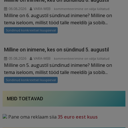
augustil
06.08.2026
VARA-WEB
Milline
kommenteerimine on välja lülitatud
Milline on 6. augustil sündinud inimene? Milline on
on
inimene,
tema iseloom, millist tööd talle meeldib ja sobib...
kes
Sündinud konkreetsel kuupäeval
on
sündinud
6.
Milline on inimene, kes on sündinud 5. augustil
augustil
05.08.2026
VARA-WEB
Milline
kommenteerimine on välja lülitatud
Milline on 5. augustil sündinud inimene? Milline on
on
inimene,
tema iseloom, millist tööd talle meeldib ja sobib...
kes
Sündinud konkreetsel kuupäeval
on
sündinud
5.
MEID TOETAVAD
augustil
Pane oma reklaam siia
35 euro eest kuus