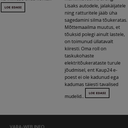
Lisaks autodele, jalakäijatele
ning ratturitele jääb üha
sagedamini silma tõukeratas.
Mõttemaailma muutus, et
tõuksid polegi ainult lastele,
on toimunud üllatavalt
kiiresti. Oma roll on
taskukohaste
elektritõukerataste turule
jõudmisel, ent Kaup24 e-
poest ei ole kadunud ega
kadumas täiesti tavalised
mudelid...
VARA-WEB INFO