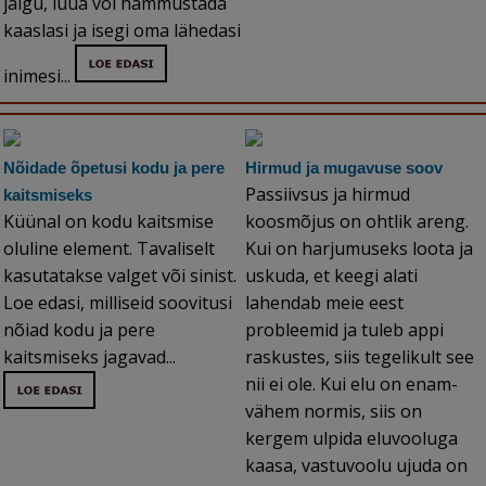
jalgu, lüüa või hammustada
kaaslasi ja isegi oma lähedasi
inimesi...
Nõidade õpetusi kodu ja pere
Hirmud ja mugavuse soov
Passiivsus ja hirmud
kaitsmiseks
Küünal on kodu kaitsmise
koosmõjus on ohtlik areng.
oluline element. Tavaliselt
Kui on harjumuseks loota ja
kasutatakse valget või sinist.
uskuda, et keegi alati
Loe edasi, milliseid soovitusi
lahendab meie eest
nõiad kodu ja pere
probleemid ja tuleb appi
kaitsmiseks jagavad...
raskustes, siis tegelikult see
nii ei ole. Kui elu on enam-
vähem normis, siis on
kergem ulpida eluvooluga
kaasa, vastuvoolu ujuda on