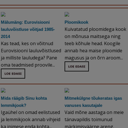
Mälumäng: Eurovisiooni
Ploomikook
Kuivatatud ploomidega kook
lauluvõistluse võitjad 1985-
on mõnusa maitsega ning
2014
Kas tead, kes on võitnud
teeb kõhule head. Koogile
Eurovisiooni lauluvõistlused
annab hea maise ploomide
ja milliste lauludega? Pane
magusus ja on õrn aroom...
oma teadmised proovile...
Mida räägib Sinu kohta
Mitmekülgne tõukeratas igas
lemmikjook?
vanuses kasutajale
Igaühel on omad eelistused
Vaid mõne aastaga on meie
ja lemmikjook annab vihjeid
tänavapildis toimunud
ka inimese enda kohta...
märkimisväärne areng.