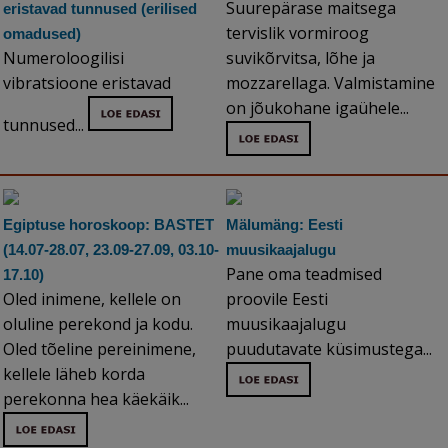
Suurepärase maitsega
eristavad tunnused (erilised
tervislik vormiroog
omadused)
Numeroloogilisi
suvikõrvitsa, lõhe ja
vibratsioone eristavad
mozzarellaga. Valmistamine
on jõukohane igaühele...
tunnused...
Egiptuse horoskoop: BASTET
Mälumäng: Eesti
(14.07-28.07, 23.09-27.09, 03.10-
muusikaajalugu
Pane oma teadmised
17.10)
Oled inimene, kellele on
proovile Eesti
oluline perekond ja kodu.
muusikaajalugu
Oled tõeline pereinimene,
puudutavate küsimustega...
kellele läheb korda
perekonna hea käekäik...