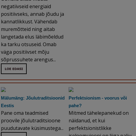
negatiivseid energiaid
positiivseks, annab jõudu ja
kannatlikkust. Vähendab
muremõtteid ning aitab
langetada elus läbimõeldud
ka tarku otsuseid. Omab
väga positiivset mõju
sõprussuhete arengus...
Mälumäng: Jõulutraditsioonid
Perfektsionism - voorus või
Eestis
pahe?
Pane oma teadmised
Mitmed tähelepanekud on
proovile jõulutraditsioone
näidanud, et kui
puudutavate küsimustega...
perfektsionistlikke
iseloomujooni on liiga palju,