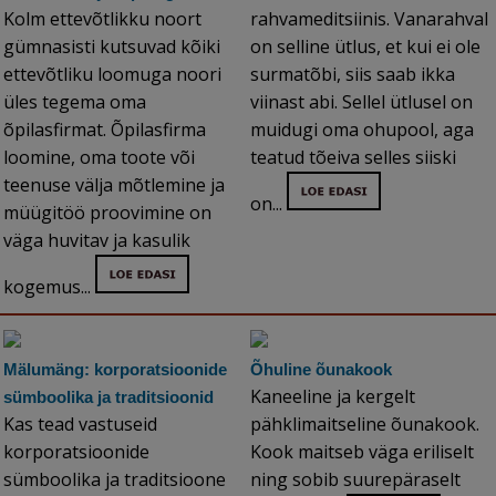
Kolm ettevõtlikku noort
rahvameditsiinis. Vanarahval
gümnasisti kutsuvad kõiki
on selline ütlus, et kui ei ole
ettevõtliku loomuga noori
surmatõbi, siis saab ikka
üles tegema oma
viinast abi. Sellel ütlusel on
õpilasfirmat. Õpilasfirma
muidugi oma ohupool, aga
loomine, oma toote või
teatud tõeiva selles siiski
teenuse välja mõtlemine ja
on...
müügitöö proovimine on
väga huvitav ja kasulik
kogemus...
Mälumäng: korporatsioonide
Õhuline õunakook
Kaneeline ja kergelt
sümboolika ja traditsioonid
Kas tead vastuseid
pähklimaitseline õunakook.
korporatsioonide
Kook maitseb väga eriliselt
sümboolika ja traditsioone
ning sobib suurepäraselt