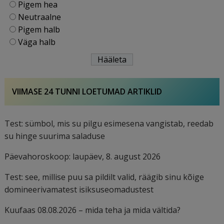
Pigem hea
Neutraalne
Pigem halb
Väga halb
VIIMASE 24 TUNNI LOETUMAD ARTIKLID
Test: sümbol, mis su pilgu esimesena vangistab, reedab
su hinge suurima saladuse
Päevahoroskoop: laupäev, 8. august 2026
Test: see, millise puu sa pildilt valid, räägib sinu kõige
domineerivamatest isiksuseomadustest
Kuufaas 08.08.2026 – mida teha ja mida vältida?