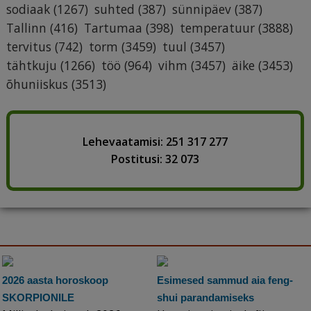
sodiaak
(1267)
suhted
(387)
sünnipäev
(387)
Tallinn
(416)
Tartumaa
(398)
temperatuur
(3888)
tervitus
(742)
torm
(3459)
tuul
(3457)
tähtkuju
(1266)
töö
(964)
vihm
(3457)
äike
(3453)
õhuniiskus
(3513)
Lehevaatamisi: 251 317 277
Postitusi: 32 073
2026 aasta horoskoop
Esimesed sammud aia feng-
SKORPIONILE
shui parandamiseks