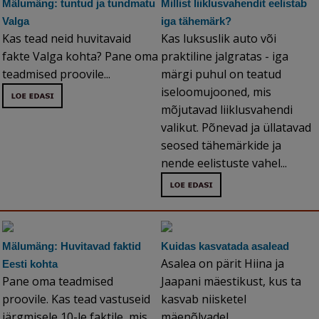
Mälumäng: tuntud ja tundmatu
Millist liiklusvahendit eelistab
Valga
iga tähemärk?
Kas tead neid huvitavaid
Kas luksuslik auto või
fakte Valga kohta? Pane oma
praktiline jalgratas - iga
teadmised proovile...
märgi puhul on teatud
iseloomujooned, mis
mõjutavad liiklusvahendi
valikut. Põnevad ja üllatavad
seosed tähemärkide ja
nende eelistuste vahel...
Mälumäng: Huvitavad faktid
Kuidas kasvatada asalead
Asalea on pärit Hiina ja
Eesti kohta
Pane oma teadmised
Jaapani mäestikust, kus ta
proovile. Kas tead vastuseid
kasvab niisketel
järgmisele 10-le faktile, mis
mäenõlvadel.