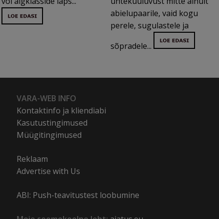
või algklasside laps...
ühtekuuluvust mitte ainult
abielupaarile, vaid kogu
perele, sugulastele ja
sõpradele...
VARA-WEB INFO
Kontaktinfo ja kliendiabi
Kasutustingimused
Müügitingimused
Reklaam
Advertise with Us
ABI: Push-teavitustest loobumine