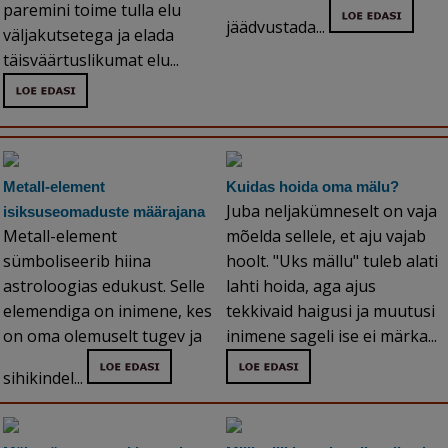
paremini toime tulla elu
jäädvustada...
väljakutsetega ja elada
täisväärtuslikumat elu...
Metall-element
Kuidas hoida oma mälu?
Juba neljakümneselt on vaja
isiksuseomaduste määrajana
Metall-element
mõelda sellele, et aju vajab
sümboliseerib hiina
hoolt. "Uks mällu" tuleb alati
astroloogias edukust. Selle
lahti hoida, aga ajus
elemendiga on inimene, kes
tekkivaid haigusi ja muutusi
on oma olemuselt tugev ja
inimene sageli ise ei märka...
sihikindel...