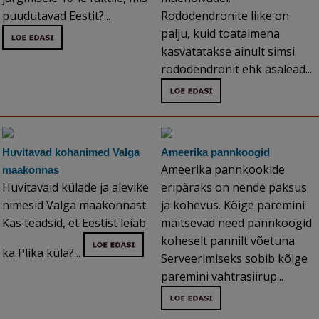
puudutavad Eestit?...
Rododendronite liike on
palju, kuid toataimena
kasvatatakse ainult simsi
rododendronit ehk asalead...
Huvitavad kohanimed Valga
Ameerika pannkoogid
Ameerika pannkookide
maakonnas
Huvitavaid külade ja alevike
eripäraks on nende paksus
nimesid Valga maakonnast.
ja kohevus. Kõige paremini
Kas teadsid, et Eestist leiab
maitsevad need pannkoogid
koheselt pannilt võetuna.
ka Plika küla?...
Serveerimiseks sobib kõige
paremini vahtrasiirup...