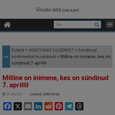
Skip
modal-check
to
content
Esileht
>
HUVITAVAT LUGEMIST
>
Sündinud
«»
konkreetsel kuupäeval
>
Milline on inimene, kes on
sündinud 7. aprillil
Milline on inimene, kes on sündinud
7. aprillil
Loetud: 2282 korda
07.04.2026
F
X
E
Li
R
Pi
T
T
a
m
n
e
n
el
h