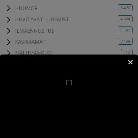
6,470
HUUMOR
4,684
HUVITAVAT LUGEMIST
5,382
ILMAENNUSTUS
7,138
KÄSIRAAMAT
412
MÄLUMÄNGUD
✕
105
PÄEVA LOODUSPILT
742
PÄEVATERVITUSED
4,871
PILDIMÄNG
114
TESTID
6
UUDISED
8
VARA-WEB
190
YOUTUBE KANALI VIDEOD