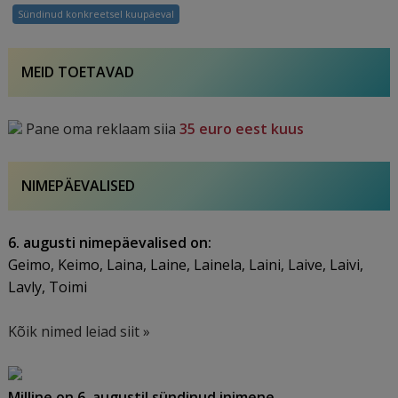
kes
Sündinud konkreetsel kuupäeval
on
sündinud
4.
MEID TOETAVAD
augustil
Pane oma reklaam siia
35 euro eest kuus
NIMEPÄEVALISED
6. augusti nimepäevalised on:
Geimo, Keimo, Laina, Laine, Lainela, Laini, Laive, Laivi,
Lavly, Toimi
Kõik nimed leiad siit »
Milline on 6. augustil sündinud inimene.