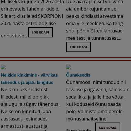
Milliseks kujuneb 2026 aasta
Uue aia rajamisel või vana
erinevatele tähemärkidele.
aia ümberkujundamisel
Siit artiklist leiad SKORPIONI
peaks kindlasti arvestama
2026 aasta astroloogilise
oma viie meelega. Ka feng
shui põhimõtted lähtuvad
ennustuse...
meeltest ja tunnetusest...
Nelkide kinkimine - värvikas
Õunakeedis
Õunamoosi nimi tundub nii
tähendus ja ajatu kingitus
Nelk on üks sellistest
tavalise ja igavana, samas on
lilledest, millel on pikk
seda ikka ja jälle hea võtta,
ajalugu ja sügav tähendus.
kui koduseid õunu saada
Nelke on kingitud juba
pole. Valmista oma perele
aastasadu, esindades
mõnusamaitseline
armastust, austust ja