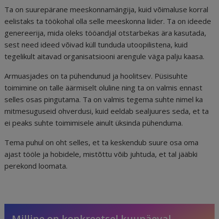
Ta on suurepärane meeskonnamängija, kuid võimaluse korral
eelistaks ta töökohal olla selle meeskonna liider. Ta on ideede
genereerija, mida oleks tööandjal otstarbekas ära kasutada,
sest need ideed võivad küll tunduda utoopilistena, kuid
tegelikult aitavad organisatsiooni arengule väga palju kaasa.
Armuasjades on ta pühendunud ja hoolitsev. Püsisuhte
toimimine on talle äärmiselt oluline ning ta on valmis ennast
selles osas pingutama. Ta on valmis tegema suhte nimel ka
mitmesuguseid ohverdusi, kuid eeldab sealjuures seda, et ta
ei peaks suhte toimimisele ainult üksinda pühenduma.
Tema puhul on oht selles, et ta keskendub suure osa oma
ajast tööle ja hobidele, mistõttu võib juhtuda, et tal jääbki
perekond loomata.
Milline on konkreetsel kuupäeval