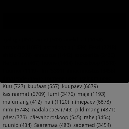
MÄRKSÕNAD
ajalugu
(451)
amet
(609)
anekdoot
(1054)
armastus
(1053)
astroloogia
(1439)
Eesti
(2218)
ehitis
(2008)
ennustus
(1442)
esoteerika
(2435)
Harjumaa
(467)
hoone
(1464)
horoskoop
(1518)
huumor
(1119)
ilm
(5391)
ilmaennustus
(3456)
ilmateade
(1561)
inimene
(489)
iseloom
(498)
Kuu
(727)
kuufaas
(557)
kuupäev
(6679)
käsiraamat
(6709)
lumi
(3476)
maja
(1193)
mälumäng
(412)
nali
(1120)
nimepäev
(6878)
nimi
(6748)
nädalapäev
(743)
pildimäng
(4871)
päev
(773)
päevahoroskoop
(545)
rahe
(3454)
ruunid
(484)
Saaremaa
(483)
sademed
(3454)