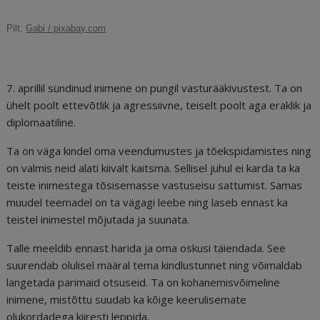
c
ai
k
d
te
e
r
Pilt:
Gabi / pixabay.com
e
l
e
di
r
g
e
b
dI
t
e
ra
a
o
n
st
m
d
7. aprillil sündinud inimene on pungil vasturääkivustest. Ta on
o
s
ühelt poolt ettevõtlik ja agressiivne, teiselt poolt aga eraklik ja
diplomaatiline.
k
Ta on väga kindel oma veendumustes ja tõekspidamistes ning
on valmis neid alati kiivalt kaitsma. Sellisel juhul ei karda ta ka
teiste inimestega tõsisemasse vastuseisu sattumist. Samas
muudel teemadel on ta vägagi leebe ning laseb ennast ka
teistel inimestel mõjutada ja suunata.
Talle meeldib ennast harida ja oma oskusi täiendada. See
suurendab olulisel määral tema kindlustunnet ning võimaldab
langetada parimaid otsuseid. Ta on kohanemisvõimeline
inimene, mistõttu suudab ka kõige keerulisemate
olukordadega kiiresti leppida.