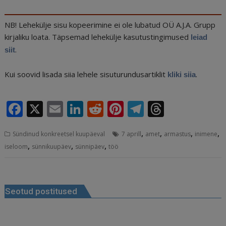
NB! Lehekülje sisu kopeerimine ei ole lubatud OÜ A.J.A. Grupp
kirjaliku loata. Täpsemad lehekülje kasutustingimused
leiad
.
siit
Kui soovid lisada siia lehele sisuturundusartiklit
.
kliki siia
F
X
E
Li
R
Pi
T
T
a
m
n
e
n
el
h
,
,
,
,
Sündinud konkreetsel kuupäeval
7 aprill
amet
armastus
inimene
c
ai
k
d
te
e
r
,
,
,
iseloom
sünnikuupäev
sünnipäev
töö
e
l
e
di
r
g
e
b
dI
t
e
ra
a
Navigeerimine
o
n
st
m
d
Seotud postitused
o
s
k