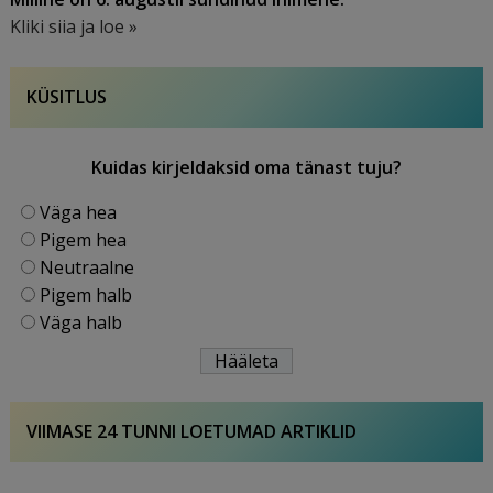
Kliki siia ja loe »
KÜSITLUS
Kuidas kirjeldaksid oma tänast tuju?
Väga hea
Pigem hea
Neutraalne
Pigem halb
Väga halb
VIIMASE 24 TUNNI LOETUMAD ARTIKLID