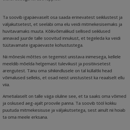
Ta soovib igapäevaselt osa saada erinevatest seiklustest ja
väljakutsetest, et seeläbi oma elu veidi mitmekesisemaks ja
huvitavamaks muuta. Kõikvõimalikud sellised seiklused
annavad juurde talle soovitud innukust, et tegeleda ka veidi
tüütavamate igapäevaste kohustustega.
Nii mõneski mõttes on tegemist unistava inimesega, kellele
meeldib mõelda helgemast tulevikust ja positiivsetest
arengutest. Tänu oma sihikindlusele on tal küllaltki head
võimalused selleks, et osad neist unistustest ka reaalselt ellu
viia.
Ametialaselt on talle väga oluline see, et ta saaks oma võimed
ja oskused aeg-ajalt proovile panna. Ta soovib tööl kokku
puutuda mitmekesisuse ja väljakutsetega, sest ainult nii hoiab
ta oma meele erksana.