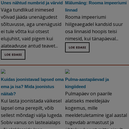
Unes nähtud numbrid ja värvid
Mälumäng: Rooma impeeriumi
Väga tundlikud inimesed
linnad
võivad jääda unenägudest
Rooma impeeriumi
sõltuvusse, aga unenägusid
hiilgeaegadel kandsid suur
ei tule võtta kui otsest
osa linnasid hoopis teisi
elujuhist, vaid pigem kui
nimesid, kui tänapäeval...
alateadvuse antud teavet...
Kuidas joonistavad lapsed oma
Pulma-aastapäevad ja
ema ja isa? Mida joonistus
kingiideed
Pulmapäev on paarile
näitab?
Kui lasta joonistada väikesel
alatiseks meeldejääv
lapsel oma perepilt, võib
kogemus, mille
sellest mõndagi välja lugeda.
meeldetuletamine igal aastal
Sobiv vanus on lasteaialaps
tugevdab armastust ja