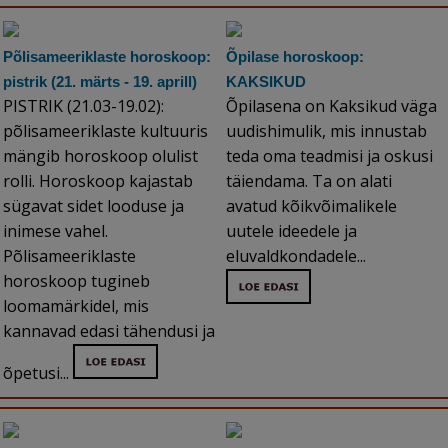
Põlisameeriklaste horoskoop:
Õpilase horoskoop:
pistrik (21. märts - 19. aprill)
KAKSIKUD
PISTRIK (21.03-19.02):
Õpilasena on Kaksikud väga
põlisameeriklaste kultuuris
uudishimulik, mis innustab
mängib horoskoop olulist
teda oma teadmisi ja oskusi
rolli. Horoskoop kajastab
täiendama. Ta on alati
sügavat sidet looduse ja
avatud kõikvõimalikele
inimese vahel.
uutele ideedele ja
Põlisameeriklaste
eluvaldkondadele...
horoskoop tugineb
loomamärkidel, mis
kannavad edasi tähendusi ja
õpetusi...