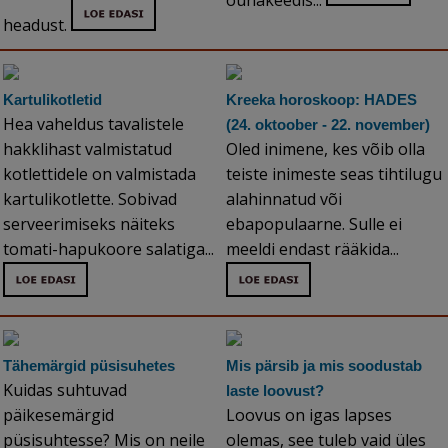
õunakeedis...
headust.
Kartulikotletid
Kreeka horoskoop: HADES
Hea vaheldus tavalistele
(24. oktoober - 22. november)
hakklihast valmistatud
Oled inimene, kes võib olla
kotlettidele on valmistada
teiste inimeste seas tihtilugu
kartulikotlette. Sobivad
alahinnatud või
serveerimiseks näiteks
ebapopulaarne. Sulle ei
tomati-hapukoore salatiga...
meeldi endast rääkida...
Tähemärgid püsisuhetes
Mis pärsib ja mis soodustab
Kuidas suhtuvad
laste loovust?
päikesemärgid
Loovus on igas lapses
püsisuhtesse? Mis on neile
olemas, see tuleb vaid üles