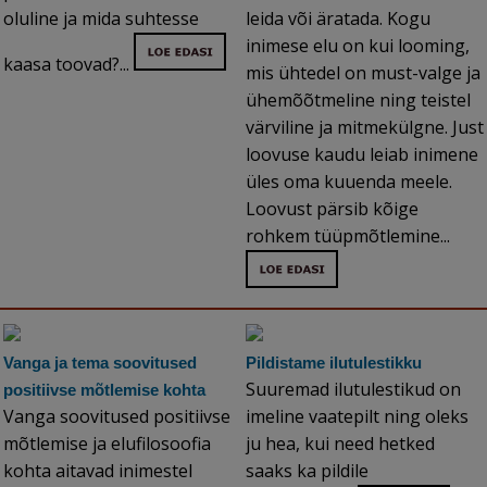
oluline ja mida suhtesse
leida või äratada. Kogu
inimese elu on kui looming,
kaasa toovad?...
mis ühtedel on must-valge ja
ühemõõtmeline ning teistel
värviline ja mitmekülgne. Just
loovuse kaudu leiab inimene
üles oma kuuenda meele.
Loovust pärsib kõige
rohkem tüüpmõtlemine...
Vanga ja tema soovitused
Pildistame ilutulestikku
Suuremad ilutulestikud on
positiivse mõtlemise kohta
Vanga soovitused positiivse
imeline vaatepilt ning oleks
mõtlemise ja elufilosoofia
ju hea, kui need hetked
kohta aitavad inimestel
saaks ka pildile