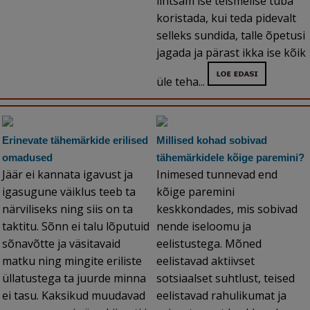
lihtsam ise teismelise tuba
koristada, kui teda pidevalt
selleks sundida, talle õpetusi
jagada ja pärast ikka ise kõik
üle teha...
Erinevate tähemärkide erilised
Millised kohad sobivad
omadused
tähemärkidele kõige paremini?
Jäär ei kannata igavust ja
Inimesed tunnevad end
igasugune väiklus teeb ta
kõige paremini
närviliseks ning siis on ta
keskkondades, mis sobivad
taktitu. Sõnn ei talu lõputuid
nende iseloomu ja
sõnavõtte ja väsitavaid
eelistustega. Mõned
matku ning mingite eriliste
eelistavad aktiivset
üllatustega ta juurde minna
sotsiaalset suhtlust, teised
ei tasu. Kaksikud muudavad
eelistavad rahulikumat ja