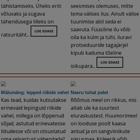
tähistamiseks. Üheks eriti
seesmises olemuses, mitte
võluvaks ja sügava
tema välises ilus. Ainult välise
tähendusega lilleks on
tuunimise abil seda ei
saavuta. Füüsiline ilu võib
ratsuritäht...
olla ka külm ja tühi, iluravi
protseduuride tagajärjel
kipub kaduma tõeline
isikupära...
Mälumäng: lepped riikide vahel
Naeru tuhat palet
Kas tead, kuidas kutsutakse
Rõõmus meel on rikkus, mis
erinevaid lepinguid riikide
aitab üle ka suurtest
vahel, millega on lõppenud
eluraskustest. Huumorimeel
sõjad, astutud erinevatesse
on looduse poolt kaasa
liitudesse või on otsustatud
antud ja on sangviinikute
oma relvastust vähendada?...
pärusmaa. Koleerik võib