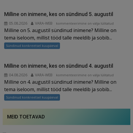
sündinud
6.
Milline on inimene, kes on sündinud 5. augustil
augustil
05.08.2026
VARA-WEB
Milline
kommenteerimine on välja lülitatud
Milline on 5. augustil sündinud inimene? Milline on
on
inimene,
tema iseloom, millist tööd talle meeldib ja sobib...
kes
Sündinud konkreetsel kuupäeval
on
sündinud
5.
Milline on inimene, kes on sündinud 4. augustil
augustil
04.08.2026
VARA-WEB
Milline
kommenteerimine on välja lülitatud
Milline on 4. augustil sündinud inimene? Milline on
on
inimene,
tema iseloom, millist tööd talle meeldib ja sobib...
kes
Sündinud konkreetsel kuupäeval
on
sündinud
4.
MEID TOETAVAD
augustil