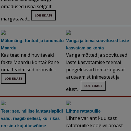
omadused üsna selgelt
märgatavad...
Mälumäng: tuntud ja tundmatu
Vanga ja tema soovitused laste
Maardu
kasvatamise kohta
Kas tead neid huvitavaid
Vanga mõtted ja soovitused
fakte Maardu kohta? Pane
laste kasvatamise teemal
oma teadmised proovile...
peegeldavad tema sügavat
arusaamist inimestest ja
elust...
Test: see, millise fantaasiapildi
Lihtne ratatouille
Lihtne variant kuulsast
valid, räägib sellest, kui rikas
ratatouille köögiviljaroast.
on sinu kujutlusvõime