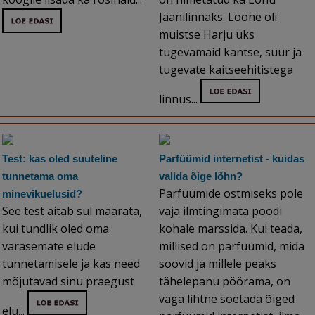
Jaanilinnaks. Loone oli
muistse Harju üks
tugevamaid kantse, suur ja
tugevate kaitseehitistega
linnus...
Test: kas oled suuteline
Parfüümid internetist - kuidas
tunnetama oma
valida õige lõhn?
Parfüümide ostmiseks pole
minevikuelusid?
See test aitab sul määrata,
vaja ilmtingimata poodi
kui tundlik oled oma
kohale marssida. Kui teada,
varasemate elude
millised on parfüümid, mida
tunnetamisele ja kas need
soovid ja millele peaks
mõjutavad sinu praegust
tähelepanu pöörama, on
väga lihtne soetada õiged
elu...