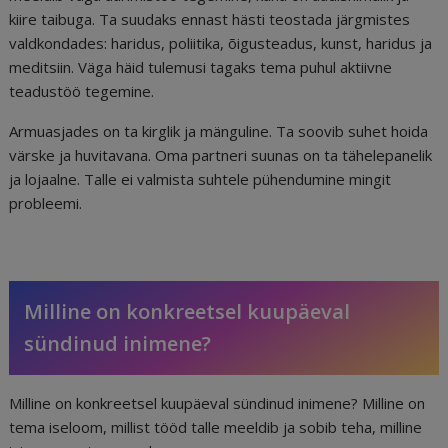
kiire taibuga. Ta suudaks ennast hästi teostada järgmistes
valdkondades: haridus, poliitika, õigusteadus, kunst, haridus ja
meditsiin. Väga häid tulemusi tagaks tema puhul aktiivne
teadustöö tegemine.
Armuasjades on ta kirglik ja mänguline. Ta soovib suhet hoida
värske ja huvitavana. Oma partneri suunas on ta tähelepanelik
ja lojaalne. Talle ei valmista suhtele pühendumine mingit
probleemi.
Milline on konkreetsel kuupäeval
sündinud inimene?
Milline on konkreetsel kuupäeval sündinud inimene? Milline on
tema iseloom, millist tööd talle meeldib ja sobib teha, milline