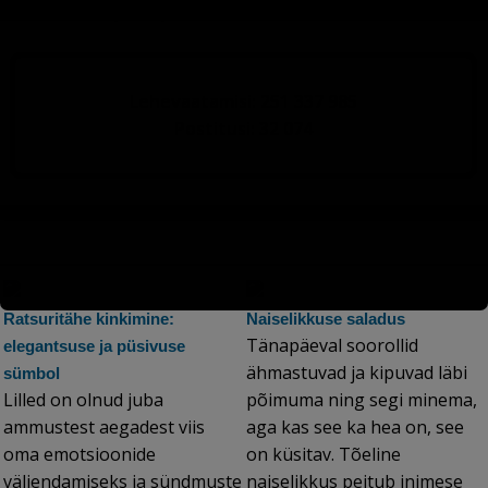
õhuniiskus
(3513)
Lehevaatamisi: 251 337 985
Postitusi: 32 074
Ratsuritähe kinkimine:
Naiselikkuse saladus
Tänapäeval soorollid
elegantsuse ja püsivuse
ähmastuvad ja kipuvad läbi
sümbol
Lilled on olnud juba
põimuma ning segi minema,
ammustest aegadest viis
aga kas see ka hea on, see
oma emotsioonide
on küsitav. Tõeline
väljendamiseks ja sündmuste
naiselikkus peitub inimese