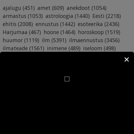
ajalugu
(451)
amet
(609)
anekdoot
(1054)
armastus
(1053)
astroloogia
(1440)
Eesti
(2218)
ehitis
(2008)
ennustus
(1442)
esoteerika
(2436)
Harjumaa
(467)
hoone
(1464)
horoskoop
(1519)
huumor
(1119)
ilm
(5391)
ilmaennustus
(3456)
ilmateade
(1561)
inimene
(489)
iseloom
(498)
Kuu
(727)
kuufaas
(557)
kuupäev
(6679)
✕
käsiraamat
(6709)
lumi
(3476)
maja
(1193)
mälumäng
(412)
nali
(1120)
nimepäev
(6878)
nimi
(6748)
nädalapäev
(743)
pildimäng
(4871)
päev
(773)
päevahoroskoop
(545)
rahe
(3454)
ruunid
(484)
Saaremaa
(483)
sademed
(3454)
sodiaak
(1268)
suhted
(387)
sünnipäev
(387)
Tallinn
(416)
Tartumaa
(398)
temperatuur
(3888)
tervitus
(742)
torm
(3459)
tuul
(3457)
tähtkuju
(1267)
töö
(964)
vihm
(3457)
äike
(3453)