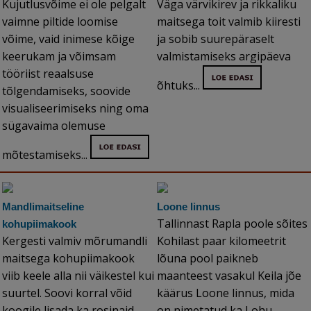
Kujutlusvõime ei ole pelgalt
Väga värvikirev ja rikkaliku
vaimne piltide loomise
maitsega toit valmib kiiresti
võime, vaid inimese kõige
ja sobib suurepäraselt
keerukam ja võimsam
valmistamiseks argipäeva
tööriist reaalsuse
õhtuks...
tõlgendamiseks, soovide
visualiseerimiseks ning oma
sügavaima olemuse
mõtestamiseks...
Mandlimaitseline
Loone linnus
Tallinnast Rapla poole sõites
kohupiimakook
Kergesti valmiv mõrumandli
Kohilast paar kilomeetrit
maitsega kohupiimakook
lõuna pool paikneb
viib keele alla nii väikestel kui
maanteest vasakul Keila jõe
suurtel. Soovi korral võid
käärus Loone linnus, mida
koogile lisada ka rosinaid...
on nimetatud ka Lohu