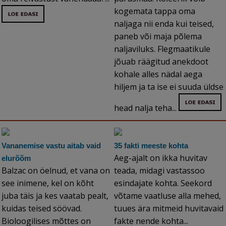
kogemata tappa oma
naljaga nii enda kui teised,
paneb või maja põlema
naljaviluks. Flegmaatikule
jõuab räägitud anekdoot
kohale alles nädal aega
hiljem ja ta ise ei suuda üldse
head nalja teha...
Vananemise vastu aitab vaid
35 fakti meeste kohta
Aeg-ajalt on ikka huvitav
elurõõm
Balzac on öelnud, et vana on
teada, midagi vastassoo
see inimene, kel on kõht
esindajate kohta. Seekord
juba täis ja kes vaatab pealt,
võtame vaatluse alla mehed,
kuidas teised söövad.
tuues ära mitmeid huvitavaid
Bioloogilises mõttes on
fakte nende kohta...