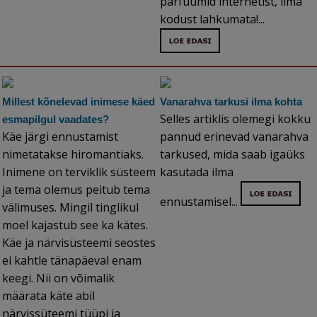
parfüümid internetist, ilma
kodust lahkumata!...
Millest kõnelevad inimese käed
Vanarahva tarkusi ilma kohta
Selles artiklis olemegi kokku
esmapilgul vaadates?
Käe järgi ennustamist
pannud erinevad vanarahva
nimetatakse hiromantiaks.
tarkused, mida saab igaüks
Inimene on terviklik süsteem
kasutada ilma
ja tema olemus peitub tema
ennustamisel...
välimuses. Mingil tinglikul
moel kajastub see ka kätes.
Käe ja närvisüsteemi seostes
ei kahtle tänapäeval enam
keegi. Nii on võimalik
määrata käte abil
närvissüteemi tüüpi ja