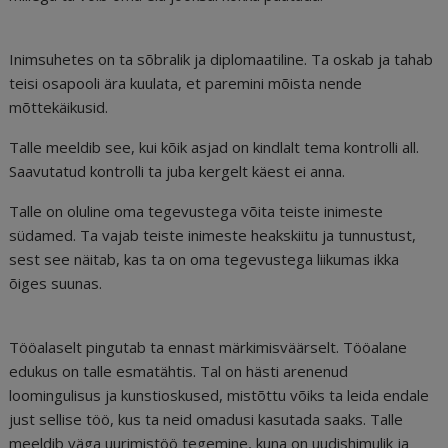
Inimsuhetes on ta sõbralik ja diplomaatiline. Ta oskab ja tahab
teisi osapooli ära kuulata, et paremini mõista nende
mõttekäikusid.
Talle meeldib see, kui kõik asjad on kindlalt tema kontrolli all.
Saavutatud kontrolli ta juba kergelt käest ei anna.
Talle on oluline oma tegevustega võita teiste inimeste
südamed. Ta vajab teiste inimeste heakskiitu ja tunnustust,
sest see näitab, kas ta on oma tegevustega liikumas ikka
õiges suunas.
Tööalaselt pingutab ta ennast märkimisväärselt. Tööalane
edukus on talle esmatähtis. Tal on hästi arenenud
loomingulisus ja kunstioskused, mistõttu võiks ta leida endale
just sellise töö, kus ta neid omadusi kasutada saaks. Talle
meeldib väga uurimistöö tegemine, kuna on uudishimulik ja