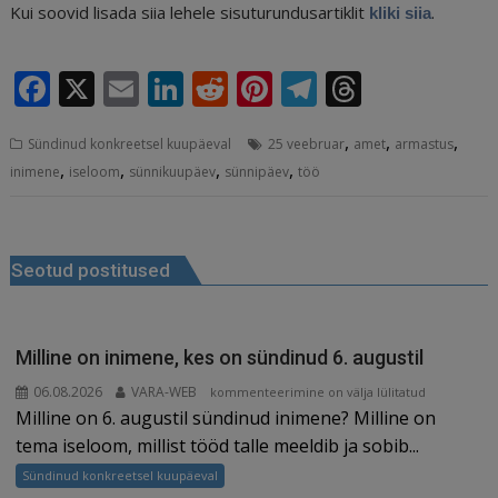
Kui soovid lisada siia lehele sisuturundusartiklit
.
kliki siia
F
X
E
Li
R
Pi
T
T
a
m
n
e
n
el
h
,
,
,
Sündinud konkreetsel kuupäeval
25 veebruar
amet
armastus
c
ai
k
d
te
e
r
,
,
,
,
inimene
iseloom
sünnikuupäev
sünnipäev
töö
e
l
e
di
r
g
e
b
dI
t
e
ra
a
Navigeerimine
o
n
st
m
d
Seotud postitused
o
s
k
Milline on inimene, kes on sündinud 6. augustil
06.08.2026
VARA-WEB
Milline
kommenteerimine on välja lülitatud
Milline on 6. augustil sündinud inimene? Milline on
on
inimene,
tema iseloom, millist tööd talle meeldib ja sobib...
kes
Sündinud konkreetsel kuupäeval
on