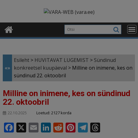
Skip
modal-check
to
content
Esileht
>
HUVITAVAT LUGEMIST
>
Sündinud
«»
konkreetsel kuupäeval
>
Milline on inimene, kes on
sündinud 22. oktoobril
Milline on inimene, kes on sündinud
22. oktoobril
Loetud: 2127 korda
22.10.2025
F
X
E
Li
R
Pi
T
T
a
m
n
e
n
el
h