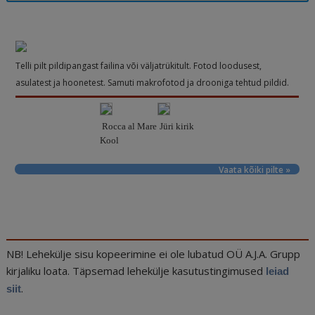
Telli pilt pildipangast failina või väljatrükitult. Fotod loodusest,
asulatest ja hoonetest. Samuti makrofotod ja drooniga tehtud pildid.
Rocca al Mare
Jüri kirik
Kool
Vaata kõiki pilte »
NB! Lehekülje sisu kopeerimine ei ole lubatud OÜ A.J.A. Grupp
kirjaliku loata. Täpsemad lehekülje kasutustingimused
leiad
.
siit