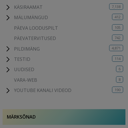
7,138
KÄSIRAAMAT
412
MÄLUMÄNGUD
105
PÄEVA LOODUSPILT
742
PÄEVATERVITUSED
4,871
PILDIMÄNG
114
TESTID
6
UUDISED
8
VARA-WEB
190
YOUTUBE KANALI VIDEOD
MÄRKSÕNAD