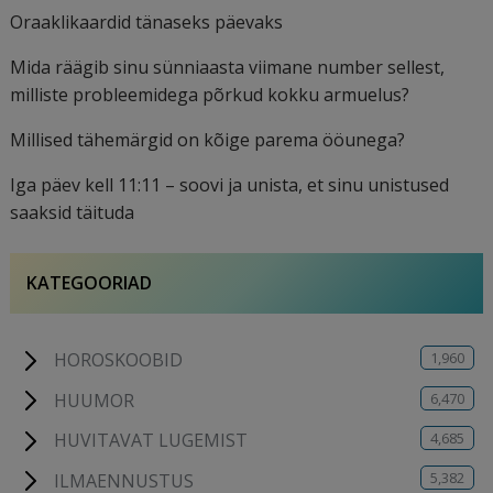
Oraaklikaardid tänaseks päevaks
Mida räägib sinu sünniaasta viimane number sellest,
milliste probleemidega põrkud kokku armuelus?
Millised tähemärgid on kõige parema ööunega?
Iga päev kell 11:11 – soovi ja unista, et sinu unistused
saaksid täituda
KATEGOORIAD
1,960
HOROSKOOBID
6,470
HUUMOR
4,685
HUVITAVAT LUGEMIST
5,382
ILMAENNUSTUS