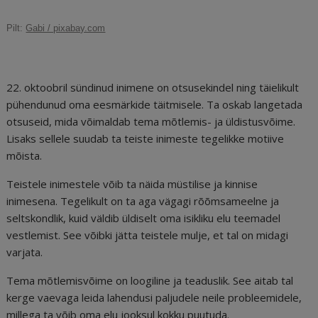
c
ai
k
d
te
e
r
Pilt:
Gabi / pixabay.com
e
l
e
di
r
g
e
b
dI
t
e
ra
a
o
n
st
m
d
22. oktoobril sündinud inimene on otsusekindel ning täielikult
o
s
pühendunud oma eesmärkide täitmisele. Ta oskab langetada
otsuseid, mida võimaldab tema mõtlemis- ja üldistusvõime.
k
Lisaks sellele suudab ta teiste inimeste tegelikke motiive
mõista.
Teistele inimestele võib ta näida müstilise ja kinnise
inimesena. Tegelikult on ta aga vägagi rõõmsameelne ja
seltskondlik, kuid väldib üldiselt oma isikliku elu teemadel
vestlemist. See võibki jätta teistele mulje, et tal on midagi
varjata.
Tema mõtlemisvõime on loogiline ja teaduslik. See aitab tal
kerge vaevaga leida lahendusi paljudele neile probleemidele,
millega ta võib oma elu jooksul kokku puutuda.