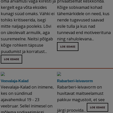
oma arvamusi väga kiiresti ja
privaatsemat keskkonda.
kergelt ega võta eksides
Kõige sobivamad kohad
kunagi süüd omaks. Vähki ei
tähemärkidele on need, kus
tohiks kritiseerida, isegi
nende tugevused saavad
mitte naljaga pooleks. Lõvi
esile tulla ja kus nad
on üleolevalt armulik, aga
tunnevad end motiveerituna
suuremeelne. Neitsi põlgab
ning rahulolevana...
kõige rohkem täpsuse
puudumist ja korratust...
Veevalaja-Kalad
Rabarberi-leivavorm
Veevalaja-Kalad on inimene,
Rabarberi-leivavorm on
kes on sündinud
huvitavat maitseelamust
ajavahemikul 19 - 23
pakkuv magustoit, et see
veebruar. Sellel inimesel on
järgi proovida...
mõlema sodiaagimärgi