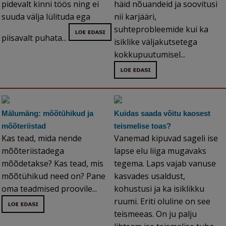
pidevalt kinni töös ning ei
häid nõuandeid ja soovitusi
suuda välja lülituda ega
nii karjääri,
suhteprobleemide kui ka
piisavalt puhata...
isiklike väljakutsetega
kokkupuutumisel...
Mälumäng: mõõtühikud ja
Kuidas saada võitu kaosest
mõõteriistad
teismelise toas?
Kas tead, mida nende
Vanemad kipuvad sageli ise
mõõteriistadega
lapse elu liiga mugavaks
mõõdetakse? Kas tead, mis
tegema. Laps vajab vanuse
mõõtühikud need on? Pane
kasvades usaldust,
oma teadmised proovile...
kohustusi ja ka isiklikku
ruumi. Eriti oluline on see
teismeeas. On ju palju