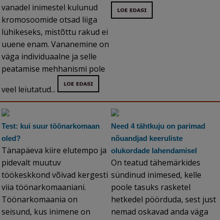
vanadel inimestel kulunud
kromosoomide otsad liiga
lühikeseks, mistõttu rakud ei
uuene enam. Vananemine on
väga individuaalne ja selle
peatamise mehhanismi pole
veel leiutatud...
Test: kui suur töönarkomaan
Need 4 tähtkuju on parimad
oled?
nõuandjad keeruliste
Tänapäeva kiire elutempo ja
olukordade lahendamisel
pidevalt muutuv
On teatud tähemärkides
töökeskkond võivad kergesti
sündinud inimesed, kelle
viia töönarkomaaniani.
poole tasuks rasketel
Töönarkomaania on
hetkedel pöörduda, sest just
seisund, kus inimene on
nemad oskavad anda väga