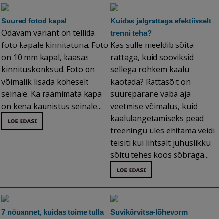
Suured fotod kapal
Kuidas jalgrattaga efektiivselt
Odavam variant on tellida
trenni teha?
foto kapale kinnitatuna. Foto
Kas sulle meeldib sõita
on 10 mm kapal, kaasas
rattaga, kuid sooviksid
kinnituskonksud. Foto on
sellega rohkem kaalu
võimalik lisada koheselt
kaotada? Rattasõit on
seinale. Ka raamimata kapa
suurepärane vaba aja
on kena kaunistus seinale...
veetmise võimalus, kuid
kaalulangetamiseks pead
treeningu üles ehitama veidi
teisiti kui lihtsalt juhuslikku
sõitu tehes koos sõbraga...
7 nõuannet, kuidas toime tulla
Suvikõrvitsa-lõhevorm