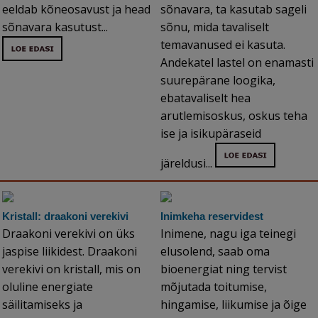
eeldab kõneosavust ja head
sõnavara, ta kasutab sageli
sõnavara kasutust...
sõnu, mida tavaliselt
temavanused ei kasuta.
Andekatel lastel on enamasti
suurepärane loogika,
ebatavaliselt hea
arutlemisoskus, oskus teha
ise ja isikupäraseid
järeldusi...
Kristall: draakoni verekivi
Inimkeha reservidest
Draakoni verekivi on üks
Inimene, nagu iga teinegi
jaspise liikidest. Draakoni
elusolend, saab oma
verekivi on kristall, mis on
bioenergiat ning tervist
oluline energiate
mõjutada toitumise,
säilitamiseks ja
hingamise, liikumise ja õige