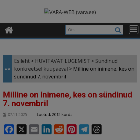
Skip
modal-check
to
content
Esileht
>
HUVITAVAT LUGEMIST
>
Sündinud
«»
konkreetsel kuupäeval
>
Milline on inimene, kes on
sündinud 7. novembril
Milline on inimene, kes on sündinud
7. novembril
Loetud: 2015 korda
07.11.2025
F
X
E
Li
R
Pi
T
T
a
m
n
e
n
el
h