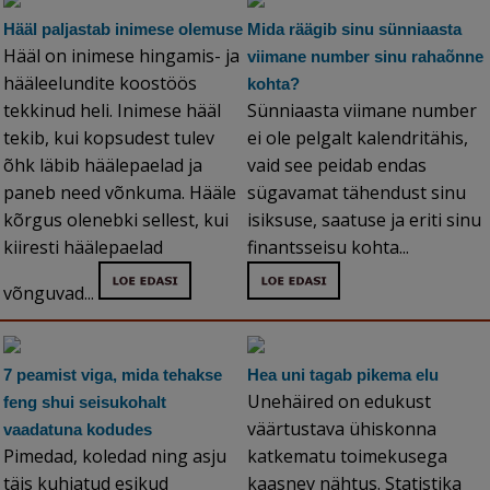
Hääl paljastab inimese olemuse
Mida räägib sinu sünniaasta
Hääl on inimese hingamis- ja
viimane number sinu rahaõnne
hääleelundite koostöös
kohta?
tekkinud heli. Inimese hääl
Sünniaasta viimane number
tekib, kui kopsudest tulev
ei ole pelgalt kalendritähis,
õhk läbib häälepaelad ja
vaid see peidab endas
paneb need võnkuma. Hääle
sügavamat tähendust sinu
kõrgus olenebki sellest, kui
isiksuse, saatuse ja eriti sinu
kiiresti häälepaelad
finantsseisu kohta...
võnguvad...
7 peamist viga, mida tehakse
Hea uni tagab pikema elu
Unehäired on edukust
feng shui seisukohalt
väärtustava ühiskonna
vaadatuna kodudes
Pimedad, koledad ning asju
katkematu toimekusega
täis kuhjatud esikud
kaasnev nähtus. Statistika