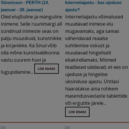
Sünniruun - PERTH (14.
Internetiajastu - kas ujeduse
jaanuar - 28. jaanuar)
ajastu?
Oled elujõuline ja mänguline
Internetiajastu võimalused
inimene. Selle ruunimärgi all
muudavad inimese elu
sündinud inimeste seas on
mugavamaks, aga samas
palju muusikuid, kunstnikke
vähendavad reaalse
ja kirjanikke. Ka Sinul võib
suhtlemise oskust ja
olla mõne kunstivaldkonna
muudavad hingeliselt
vastu suurem huvi ja
ebakindlamaks. Mitmed
teadlased väidavad, et ees on
lugupidamine...
ujeduse ja hingelise
üksinduse ajastu. Ühtlasi
haaratakse aina rohkem
masendusvastaste tablettide
või ergutite järele...