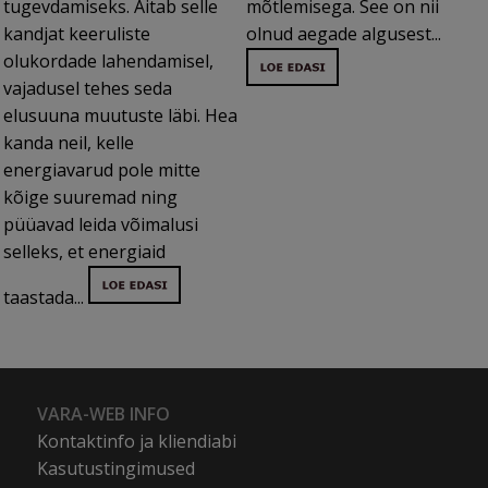
tugevdamiseks. Aitab selle
mõtlemisega. See on nii
kandjat keeruliste
olnud aegade algusest...
olukordade lahendamisel,
vajadusel tehes seda
elusuuna muutuste läbi. Hea
kanda neil, kelle
energiavarud pole mitte
kõige suuremad ning
püüavad leida võimalusi
selleks, et energiaid
taastada...
VARA-WEB INFO
Kontaktinfo ja kliendiabi
Kasutustingimused