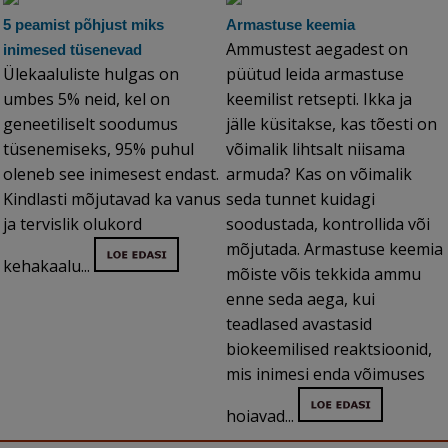
5 peamist põhjust miks
Armastuse keemia
Ammustest aegadest on
inimesed tüsenevad
Ülekaaluliste hulgas on
püütud leida armastuse
umbes 5% neid, kel on
keemilist retsepti. Ikka ja
geneetiliselt soodumus
jälle küsitakse, kas tõesti on
tüsenemiseks, 95% puhul
võimalik lihtsalt niisama
oleneb see inimesest endast.
armuda? Kas on võimalik
Kindlasti mõjutavad ka vanus
seda tunnet kuidagi
ja tervislik olukord
soodustada, kontrollida või
mõjutada. Armastuse keemia
kehakaalu...
mõiste võis tekkida ammu
enne seda aega, kui
teadlased avastasid
biokeemilised reaktsioonid,
mis inimesi enda võimuses
hoiavad...