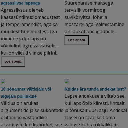
Suurepärase maitsega
agressiivse lapsega
Agressiivsus oleneb
tervislik vormiroog
kaasasündinud omadustest
suvikõrvitsa, lõhe ja
ja temperamendist, aga ka
mozzarellaga. Valmistamine
muudest tingimustest. Iga
on jõukohane igaühele...
inimene ja ka laps on
võimeline agressiivsuseks,
kui on viidud viimse piirini...
10 nõuannet väitlejale või
Kuidas ära tunda andekat last?
Lapse andekusele viitab see,
algajale poliitikule
Väitlus on arukas
kui laps õpib kiiresti, lihtsalt
argumentide ja seisukohtade
ja tõhusalt uusi asju. Andekal
esitamine vastandlike
lapsel on tavaliselt oma
arvamuste kokkupõrkel, see
vanuse kohta rikkalikum