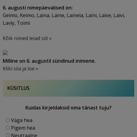
6. augusti nimepäevalised on:
Geimo, Keimo, Laina, Laine, Lainela, Laini, Laive, Laivi,
Lavly, Toimi
Kõik nimed leiad siit »
Milline on 6. augustil sündinud inimene.
Kliki siia ja loe »
KÜSITLUS
Kuidas kirjeldaksid oma tänast tuju?
Väga hea
Pigem hea
Neutraalne