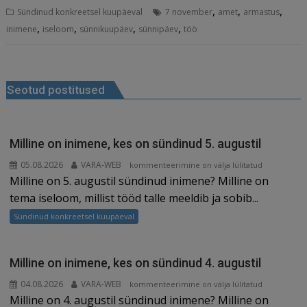
,
,
,
Sündinud konkreetsel kuupäeval
7 november
amet
armastus
c
ai
k
d
te
e
r
,
,
,
,
inimene
iseloom
sünnikuupäev
sünnipäev
töö
e
l
e
di
r
g
e
b
dI
t
e
ra
a
Navigeerimine
o
n
st
m
d
Seotud postitused
o
s
k
Milline on inimene, kes on sündinud 5. augustil
05.08.2026
VARA-WEB
Milline
kommenteerimine on välja lülitatud
Milline on 5. augustil sündinud inimene? Milline on
on
inimene,
tema iseloom, millist tööd talle meeldib ja sobib...
kes
Sündinud konkreetsel kuupäeval
on
sündinud
5.
Milline on inimene, kes on sündinud 4. augustil
augustil
04.08.2026
VARA-WEB
Milline
kommenteerimine on välja lülitatud
Milline on 4. augustil sündinud inimene? Milline on
on