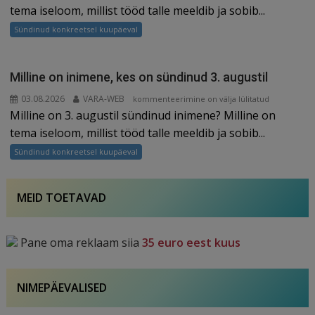
inimene,
tema iseloom, millist tööd talle meeldib ja sobib...
kes
Sündinud konkreetsel kuupäeval
on
sündinud
4.
Milline on inimene, kes on sündinud 3. augustil
augustil
03.08.2026
VARA-WEB
Milline
kommenteerimine on välja lülitatud
Milline on 3. augustil sündinud inimene? Milline on
on
inimene,
tema iseloom, millist tööd talle meeldib ja sobib...
kes
Sündinud konkreetsel kuupäeval
on
sündinud
3.
MEID TOETAVAD
augustil
Pane oma reklaam siia
35 euro eest kuus
NIMEPÄEVALISED