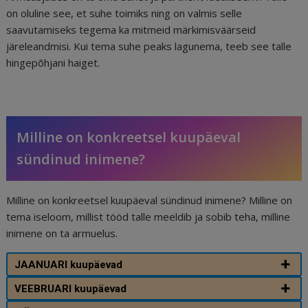
on oluline see, et suhe toimiks ning on valmis selle
saavutamiseks tegema ka mitmeid märkimisväärseid
järeleandmisi. Kui tema suhe peaks lagunema, teeb see talle
hingepõhjani haiget.
Milline on konkreetsel kuupäeval
sündinud inimene?
Milline on konkreetsel kuupäeval sündinud inimene? Milline on
tema iseloom, millist tööd talle meeldib ja sobib teha, milline
inimene on ta armuelus.
JAANUARI kuupäevad
VEEBRUARI kuupäevad