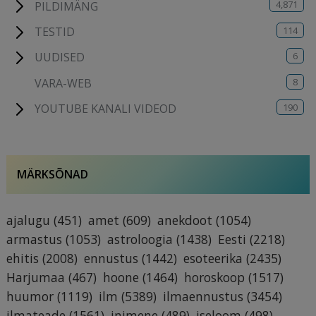
4,871
PILDIMÄNG
114
TESTID
6
UUDISED
8
VARA-WEB
190
YOUTUBE KANALI VIDEOD
MÄRKSÕNAD
ajalugu
(451)
amet
(609)
anekdoot
(1054)
armastus
(1053)
astroloogia
(1438)
Eesti
(2218)
ehitis
(2008)
ennustus
(1442)
esoteerika
(2435)
Harjumaa
(467)
hoone
(1464)
horoskoop
(1517)
huumor
(1119)
ilm
(5389)
ilmaennustus
(3454)
ilmateade
(1561)
inimene
(489)
iseloom
(498)