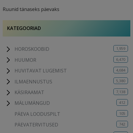
Ruunid tänaseks päevaks
KATEGOORIAD
1,959
HOROSKOOBID
6,470
HUUMOR
4,684
HUVITAVAT LUGEMIST
5,380
ILMAENNUSTUS
7,138
KÄSIRAAMAT
412
MÄLUMÄNGUD
105
PÄEVA LOODUSPILT
742
PÄEVATERVITUSED