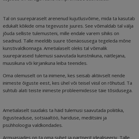
Tal on suurepäraselt arenenud kujutlusvõime, mida ta kasutab
edukalt kõikide oma tegevuste juures. See võimaldab tal välja
jõuda selliste tulemusteni, mille endale varem sihiks on
seadnud. Talle meeldib suure tõenäosusega tegeleda mõne
kunstivaldkonnaga. Ametialaselt oleks tal võimalik
suurepäraseid tulemusi saavutada kunstnikuna, näitlejana,
muusikuna või kirjanikuna leiba teenides.
Oma olemuselt on ta inimene, kes seisab aktiivselt nende
inimeste õiguste eest, kes ühel või teisel viisil on rõhutud. Ta
suhtub alati teiste inimeste probleemidesse täie tõsidusega.
Ametialaselt suudaks ta häid tulemusi saavutada poliitika,
õigusteaduse, sotsiaaltöö, hariduse, meditsiini ja
psühholoogia valdkondades.
Armuasjades on ta oma suhet ja partnerit idealiseeriv. Talle