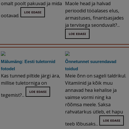
omalt poolt pakuvad ja mida
Maole head ja halvad
perioodid tööalases elus,
ootavad.
armastuses, finantsasjades
ja tervisega seonduvalt?...
Mälumäng: Eesti tuletornid
Õnnetunnet suurendavad
fotodel
toidud
Kas tunned piltide järgi ära,
Meie õnn on sageli taldrikul.
millise tuletorniga on
Vitamiinid ja kõik muu
annavad hea kehalise ja
tegemist?...
vaimse vormi ning ka
rõõmsa meele. Saksa
rahvatarkus ütleb, et hapu
teeb lõbusaks...