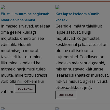
Elustiili muutmine aeglustab
Kas lapse iseloom sünnib
rakkude vananemist
kaasa?
Inimesed arvavad, et ei saa
Geenid ei määra täielikult
oma geene kuidagi
lapse saatust, kuigi
mõjutada, ometi on see
mõjutavad. Kogemustel,
võimalik. Elustiili
keskkonnal ja kasvatusel on
muutmisega muutub
oluline roll iseloomu
tavaliselt ka toitumine,
kujunemisel. Teadlased on
liikumine, kindlasti ka
kindlaks määranud geenid,
mitmeid harjumusi tuleb
mis ennustavad käitumise
muuta, mille tõttu stressi
iseärasusi (näiteks muretust,
võib olla nii rohkem kui
riskivalmidust, agressiivsust,
ettevaatlikkust jm.)...
vähem.