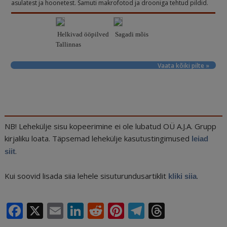
asulatest ja hoonetest. Samuti makrofotod ja drooniga tehtud pildid.
Helkivad ööpilved
Sagadi mõis
Tallinnas
Vaata kõiki pilte »
NB! Lehekülje sisu kopeerimine ei ole lubatud OÜ A.J.A. Grupp
kirjaliku loata. Täpsemad lehekülje kasutustingimused
leiad
.
siit
Kui soovid lisada siia lehele sisuturundusartiklit
.
kliki siia
F
X
E
Li
R
Pi
T
T
a
m
n
e
n
el
h