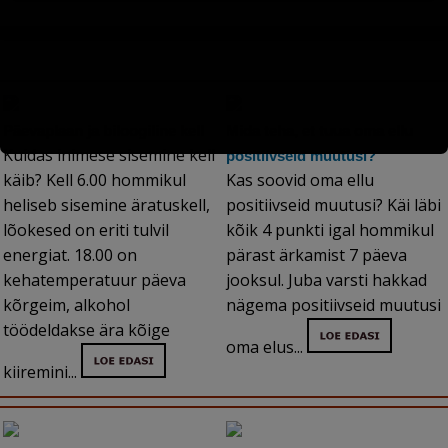
Päevaplaan ja biloogiline kell
Mida teha, et tuua oma ellu
Kuidas inimese sisemine kell
positiivseid muutusi?
käib? Kell 6.00 hommikul
Kas soovid oma ellu
heliseb sisemine äratuskell,
positiivseid muutusi? Käi läbi
lõokesed on eriti tulvil
kõik 4 punkti igal hommikul
energiat. 18.00 on
pärast ärkamist 7 päeva
kehatemperatuur päeva
jooksul. Juba varsti hakkad
kõrgeim, alkohol
nägema positiivseid muutusi
töödeldakse ära kõige
oma elus...
kiiremini...