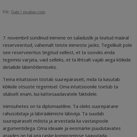
c
ai
k
d
te
e
r
Pilt:
Gabi / pixabay.com
e
l
e
di
r
g
e
b
dI
t
e
ra
a
o
n
st
m
d
7. novembril sündinud inimene on saladuslik ja teatud määral
o
s
reserveeritud, vähemalt teiste inimeste jaoks. Tegelikult pole
see reserveeritus tingitud sellest, et ta sooviks enda
k
tegemisi varjata, vaid selleks, et ta lihtsalt vajab aega kõikide
detailide läbimõtlemiseks.
Tema intuitsioon töötab suurepäraselt, mida ta kasutab
kõikide otsuste tegemisel. Oma intuitsioonile toetub ta
oluliselt enam, kui kättesaadavatele faktidele.
Inimsuhetes on ta diplomaatiline. Ta oleks suurepärane
rahusobitaja ja läbirääkimiste läbiviija. Ta suudab
suurepäraselt mõista ja arvestada ka vastaspoole
argumentidega. Oma ideaale ja eesmärke puudutavates
asjades on tal aga raske kompromisse saavutada.