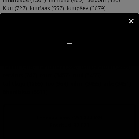
Kuu
(727)
kuufaas
(557)
kuupäev
(6679)
käsiraamat
(6709)
lumi
(3474)
maja
(1193)
✕
mälumäng
(412)
nali
(1120)
nimepäev
(6877)
nimi
(6748)
nädalapäev
(743)
pildimäng
(4871)
päev
(773)
päevahoroskoop
(544)
rahe
(3452)
ruunid
(484)
Saaremaa
(483)
sademed
(3452)
sodiaak
(1266)
suhted
(387)
sünnipäev
(387)
Tallinn
(416)
Tartumaa
(398)
temperatuur
(3886)
tervitus
(742)
torm
(3457)
tuul
(3455)
tähtkuju
(1265)
töö
(964)
vihm
(3455)
äike
(3451)
õhuniiskus
(3511)
Lehevaatamisi: 251 277 639
Postitusi: 32 070