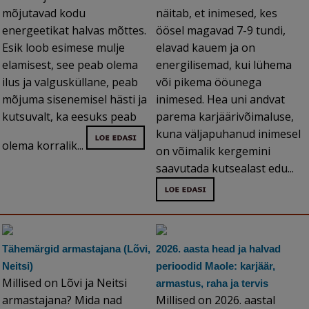
mõjutavad kodu
näitab, et inimesed, kes
energeetikat halvas mõttes.
öösel magavad 7-9 tundi,
Esik loob esimese mulje
elavad kauem ja on
elamisest, see peab olema
energilisemad, kui lühema
ilus ja valgusküllane, peab
või pikema ööunega
mõjuma sisenemisel hästi ja
inimesed. Hea uni andvat
kutsuvalt, ka eesuks peab
parema karjäärivõimaluse,
kuna väljapuhanud inimesel
olema korralik...
on võimalik kergemini
saavutada kutsealast edu...
Tähemärgid armastajana (Lõvi,
2026. aasta head ja halvad
Neitsi)
perioodid Maole: karjäär,
Millised on Lõvi ja Neitsi
armastus, raha ja tervis
armastajana? Mida nad
Millised on 2026. aastal