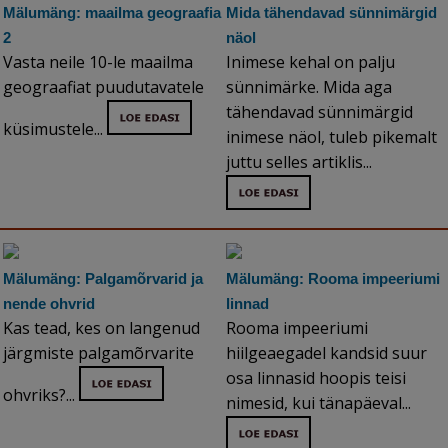
Mälumäng: maailma geograafia
Mida tähendavad sünnimärgid
2
näol
Vasta neile 10-le maailma
Inimese kehal on palju
geograafiat puudutavatele
sünnimärke. Mida aga
tähendavad sünnimärgid
küsimustele...
inimese näol, tuleb pikemalt
juttu selles artiklis...
Mälumäng: Palgamõrvarid ja
Mälumäng: Rooma impeeriumi
nende ohvrid
linnad
Kas tead, kes on langenud
Rooma impeeriumi
järgmiste palgamõrvarite
hiilgeaegadel kandsid suur
osa linnasid hoopis teisi
ohvriks?...
nimesid, kui tänapäeval...