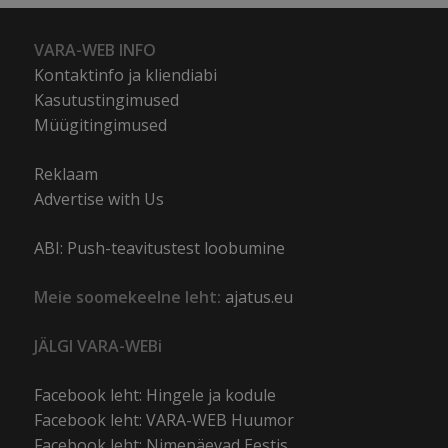
VARA-WEB INFO
Kontaktinfo ja kliendiabi
Kasutustingimused
Müügitingimused
Reklaam
Advertise with Us
ABI: Push-teavitustest loobumine
Meie soomekeelne leht:
ajatus.eu
JÄLGI VARA-WEBi
Facebook leht: Hingele ja kodule
Facebook leht: VARA-WEB Huumor
Facebook leht: Nimepäevad Eestis