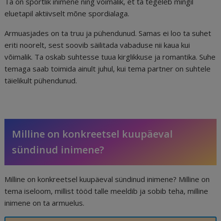
Ta on sportlik inimene ning võimalik, et ta tegeleb mingil
eluetapil aktiivselt mõne spordialaga.
Armuasjades on ta truu ja pühendunud. Samas ei loo ta suhet
eriti noorelt, sest soovib säilitada vabaduse nii kaua kui
võimalik. Ta oskab suhtesse tuua kirglikkuse ja romantika. Suhe
temaga saab toimida ainult juhul, kui tema partner on suhtele
täielikult pühendunud.
Milline on konkreetsel kuupäeval
sündinud inimene?
Milline on konkreetsel kuupäeval sündinud inimene? Milline on
tema iseloom, millist tööd talle meeldib ja sobib teha, milline
inimene on ta armuelus.