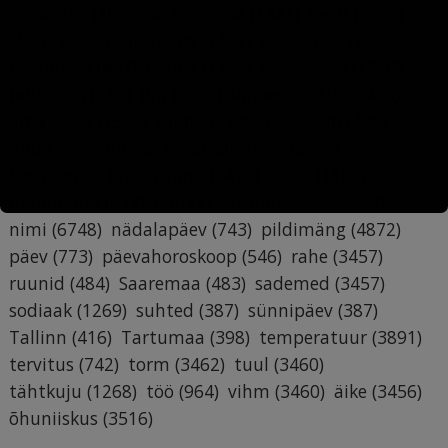
armastus
(1053)
astroloogia
(1441)
Eesti
(2220)
ehitis
(2008)
ennustus
(1442)
esoteerika
(2436)
Harjumaa
(467)
hoone
(1464)
horoskoop
(1520)
huumor
(1119)
ilm
(5396)
ilmaennustus
(3459)
ilmateade
(1563)
inimene
(489)
iseloom
(498)
Kuu
(728)
kuufaas
(558)
kuupäev
(6679)
käsiraamat
(6709)
lumi
(3479)
maja
(1193)
mälumäng
(412)
nali
(1120)
nimepäev
(6879)
nimi
(6748)
nädalapäev
(743)
pildimäng
(4872)
päev
(773)
päevahoroskoop
(546)
rahe
(3457)
ruunid
(484)
Saaremaa
(483)
sademed
(3457)
sodiaak
(1269)
suhted
(387)
sünnipäev
(387)
Tallinn
(416)
Tartumaa
(398)
temperatuur
(3891)
tervitus
(742)
torm
(3462)
tuul
(3460)
tähtkuju
(1268)
töö
(964)
vihm
(3460)
äike
(3456)
õhuniiskus
(3516)