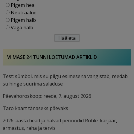
Pigem hea
Neutraalne
Pigem halb
Väga halb
VIIMASE 24 TUNNI LOETUMAD ARTIKLID
Test: sümbol, mis su pilgu esimesena vangistab, reedab
su hinge suurima saladuse
Päevahoroskoop: reede, 7. august 2026
Taro kaart tänaseks päevaks
2026. aasta head ja halvad perioodid Rotile: karjäär,
armastus, raha ja tervis