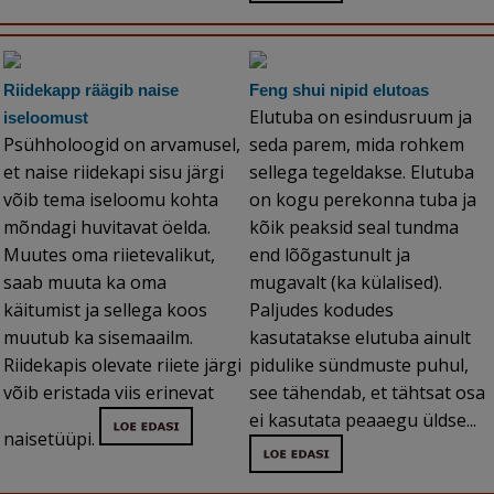
Riidekapp räägib naise
Feng shui nipid elutoas
Elutuba on esindusruum ja
iseloomust
Psühholoogid on arvamusel,
seda parem, mida rohkem
et naise riidekapi sisu järgi
sellega tegeldakse. Elutuba
võib tema iseloomu kohta
on kogu perekonna tuba ja
mõndagi huvitavat öelda.
kõik peaksid seal tundma
Muutes oma riietevalikut,
end lõõgastunult ja
saab muuta ka oma
mugavalt (ka külalised).
käitumist ja sellega koos
Paljudes kodudes
muutub ka sisemaailm.
kasutatakse elutuba ainult
Riidekapis olevate riiete järgi
pidulike sündmuste puhul,
võib eristada viis erinevat
see tähendab, et tähtsat osa
ei kasutata peaaegu üldse...
naisetüüpi.