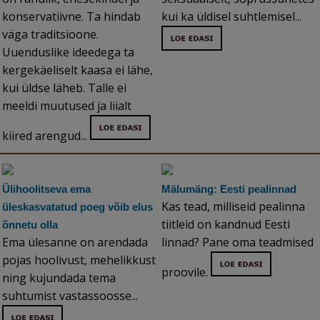
konservatiivne. Ta hindab
kui ka üldisel suhtlemisel...
väga traditsioone.
Uuenduslike ideedega ta
kergekäeliselt kaasa ei lähe,
kui üldse läheb. Talle ei
meeldi muutused ja liialt
kiired arengud...
Ülihoolitseva ema
Mälumäng: Eesti pealinnad
Kas tead, milliseid pealinna
üleskasvatatud poeg võib elus
tiitleid on kandnud Eesti
õnnetu olla
Ema ülesanne on arendada
linnad? Pane oma teadmised
pojas hoolivust, mehelikkust
proovile.
ning kujundada tema
suhtumist vastassoosse...