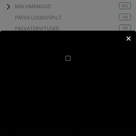
412
MÄLUMÄNGUD
105
PÄEVA LOODUSPILT
742
PÄEVATERVITUSED
✕
4,872
PILDIMÄNG
115
TESTID
6
UUDISED
8
VARA-WEB
190
YOUTUBE KANALI VIDEOD
MÄRKSÕNAD
ajalugu
(451)
amet
(609)
anekdoot
(1054)