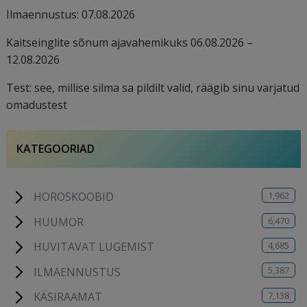
Ilmaennustus: 07.08.2026
Kaitseinglite sõnum ajavahemikuks 06.08.2026 –
12.08.2026
Test: see, millise silma sa pildilt valid, räägib sinu varjatud
omadustest
KATEGOORIAD
1,962
HOROSKOOBID
6,470
HUUMOR
4,685
HUVITAVAT LUGEMIST
5,387
ILMAENNUSTUS
7,138
KÄSIRAAMAT