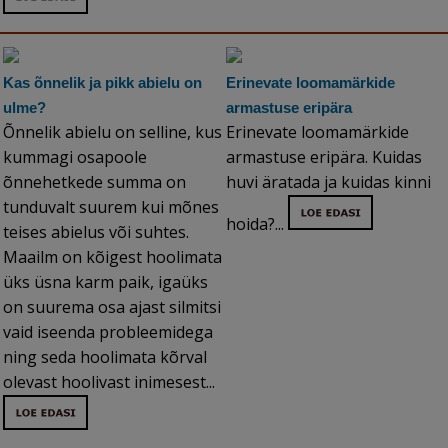
Kas õnnelik ja pikk abielu on
Erinevate loomamärkide
ulme?
armastuse eripära
Õnnelik abielu on selline, kus
Erinevate loomamärkide
kummagi osapoole
armastuse eripära. Kuidas
õnnehetkede summa on
huvi äratada ja kuidas kinni
tunduvalt suurem kui mõnes
hoida?...
teises abielus või suhtes.
Maailm on kõigest hoolimata
üks üsna karm paik, igaüks
on suurema osa ajast silmitsi
vaid iseenda probleemidega
ning seda hoolimata kõrval
olevast hoolivast inimesest...