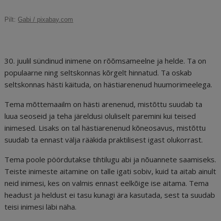
c
ai
k
d
te
e
r
Pilt:
Gabi / pixabay.com
e
l
e
di
r
g
e
b
dI
t
e
ra
a
o
n
st
m
d
30. juulil sündinud inimene on rõõmsameelne ja helde. Ta on
o
s
populaarne ning seltskonnas kõrgelt hinnatud. Ta oskab
seltskonnas hästi käituda, on hästiarenenud huumorimeelega.
k
Tema mõttemaailm on hästi arenenud, mistõttu suudab ta
luua seoseid ja teha järeldusi oluliselt paremini kui teised
inimesed. Lisaks on tal hästiarenenud kõneosavus, mistõttu
suudab ta ennast välja rääkida praktilisest igast olukorrast.
Tema poole pöördutakse tihtilugu abi ja nõuannete saamiseks.
Teiste inimeste aitamine on talle igati sobiv, kuid ta aitab ainult
neid inimesi, kes on valmis ennast eelkõige ise aitama. Tema
headust ja heldust ei tasu kunagi ära kasutada, sest ta suudab
teisi inimesi läbi näha.