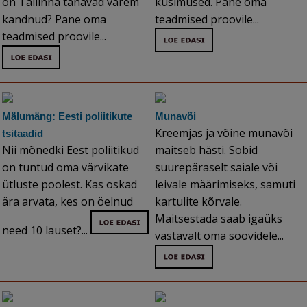
on Tallinna tänavad varem
küsimused. Pane oma
kandnud? Pane oma
teadmised proovile...
teadmised proovile...
Mälumäng: Eesti poliitikute
Munavõi
Kreemjas ja võine munavõi
tsitaadid
Nii mõnedki Eest poliitikud
maitseb hästi. Sobid
on tuntud oma värvikate
suurepäraselt saiale või
ütluste poolest. Kas oskad
leivale määrimiseks, samuti
ära arvata, kes on öelnud
kartulite kõrvale.
Maitsestada saab igaüks
need 10 lauset?...
vastavalt oma soovidele...