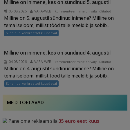
Milline on inimene, kes on sündinud 5. augustil
augustil
05.08.2026
VARA-WEB
Milline
kommenteerimine on välja lülitatud
Milline on 5. augustil sündinud inimene? Milline on
on
inimene,
tema iseloom, millist tööd talle meeldib ja sobib...
kes
Sündinud konkreetsel kuupäeval
on
sündinud
5.
Milline on inimene, kes on sündinud 4. augustil
augustil
04.08.2026
VARA-WEB
Milline
kommenteerimine on välja lülitatud
Milline on 4. augustil sündinud inimene? Milline on
on
inimene,
tema iseloom, millist tööd talle meeldib ja sobib...
kes
Sündinud konkreetsel kuupäeval
on
sündinud
4.
MEID TOETAVAD
augustil
Pane oma reklaam siia
35 euro eest kuus