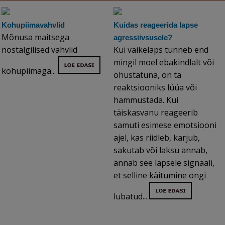
Kohupiimavahvlid
Kuidas reageerida lapse
Mõnusa maitsega
agressiivsusele?
nostalgilised vahvlid
Kui väikelaps tunneb end
mingil moel ebakindlalt või
kohupiimaga...
ohustatuna, on ta
reaktsiooniks lüüa või
hammustada. Kui
täiskasvanu reageerib
samuti esimese emotsiooni
ajel, kas riidleb, karjub,
sakutab või laksu annab,
annab see lapsele signaali,
et selline käitumine ongi
lubatud...