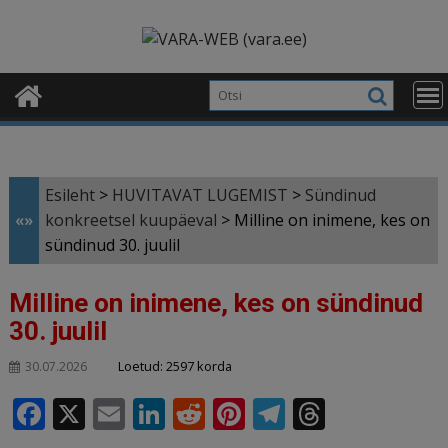
Skip
modal-check
to
content
Esileht
>
HUVITAVAT LUGEMIST
>
Sündinud
«»
konkreetsel kuupäeval
>
Milline on inimene, kes on
sündinud 30. juulil
Milline on inimene, kes on sündinud
30. juulil
Loetud: 2597 korda
30.07.2026
F
X
E
Li
R
Pi
T
T
a
m
n
e
n
el
h