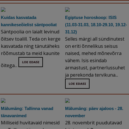
Kuidas kasvatada
Egiptuse horoskoop: ISIS
kannikeseõielist säntpooliat
(11.03-31.03, 18.10-29.10, 19.12-
Säntpoolia on laialt levinud
31.12)
õitsev toalill. Teda on kerge
Selles märgi all sündinutest
kasvatada ning tänutäheks
on eriti õnnelikus seisus
rõõmustab ta meid kaunite
naised, mehed mõnevõrra
vähem. Isis esindab
õitega...
armastust, partnerlussuhet
ja perekonda tervikuna...
Mälumäng: Tallinna vanad
Mälumäng: päev ajaloos - 28.
tänavanimed
november
Milliseid huvitavaid nimesid
28. novembrit puudutavad