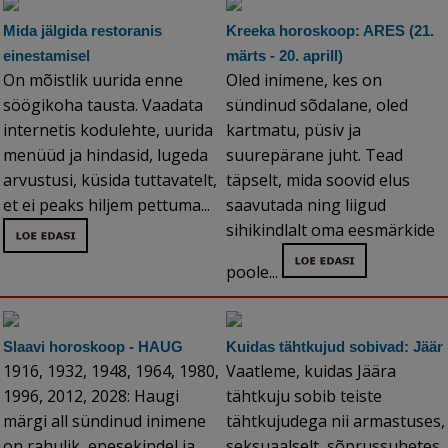
Mida jälgida restoranis
Kreeka horoskoop: ARES (21.
einestamisel
märts - 20. aprill)
On mõistlik uurida enne
Oled inimene, kes on
söögikoha tausta. Vaadata
sündinud sõdalane, oled
internetis kodulehte, uurida
kartmatu, püsiv ja
menüüd ja hindasid, lugeda
suurepärane juht. Tead
arvustusi, küsida tuttavatelt,
täpselt, mida soovid elus
et ei peaks hiljem pettuma...
saavutada ning liigud
sihikindlalt oma eesmärkide
poole...
Slaavi horoskoop - HAUG
Kuidas tähtkujud sobivad: Jäär
1916, 1932, 1948, 1964, 1980,
Vaatleme, kuidas Jäära
1996, 2012, 2028: Haugi
tähtkuju sobib teiste
märgi all sündinud inimene
tähtkujudega nii armastuses,
on rahulik, enesekindel ja
seksuaalselt, sõprussuhetes