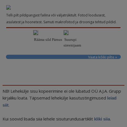
Telli pilt pildipangast failina või väljatrükitult. Fotod loodusest,
asulatest ja hoonetest. Samuti makrofotod ja drooniga tehtud pildid.
Rääma sild Pärnus
Suurupi
sireenijaam
Vaata kõiki pilte »
NB! Lehekülje sisu kopeerimine ei ole lubatud OÜ A.J.A. Grupp
kirjaliku loata. Täpsemad lehekülje kasutustingimused
leiad
.
siit
Kui soovid lisada siia lehele sisuturundusartiklit
.
kliki siia