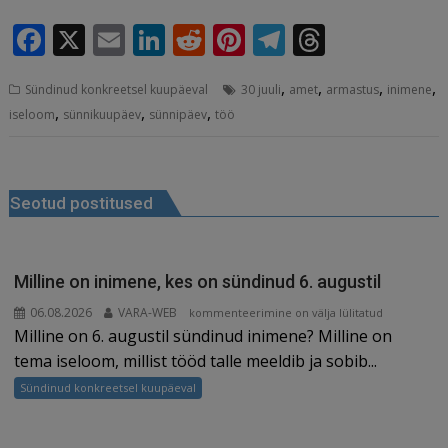
F
X
E
Li
R
Pi
T
T
a
m
n
e
n
el
h
,
,
,
,
Sündinud konkreetsel kuupäeval
30 juuli
amet
armastus
inimene
c
ai
k
d
te
e
r
,
,
,
iseloom
sünnikuupäev
sünnipäev
töö
e
l
e
di
r
g
e
b
dI
t
e
ra
a
Navigeerimine
o
n
st
m
d
Seotud postitused
o
s
k
Milline on inimene, kes on sündinud 6. augustil
06.08.2026
VARA-WEB
Milline
kommenteerimine on välja lülitatud
Milline on 6. augustil sündinud inimene? Milline on
on
inimene,
tema iseloom, millist tööd talle meeldib ja sobib...
kes
Sündinud konkreetsel kuupäeval
on
sündinud
6.