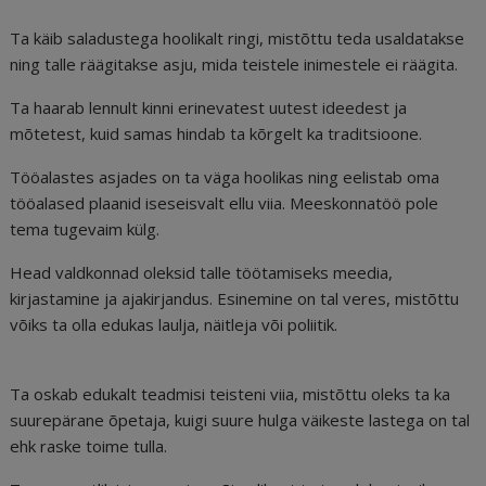
Ta käib saladustega hoolikalt ringi, mistõttu teda usaldatakse
ning talle räägitakse asju, mida teistele inimestele ei räägita.
Ta haarab lennult kinni erinevatest uutest ideedest ja
mõtetest, kuid samas hindab ta kõrgelt ka traditsioone.
Tööalastes asjades on ta väga hoolikas ning eelistab oma
tööalased plaanid iseseisvalt ellu viia. Meeskonnatöö pole
tema tugevaim külg.
Head valdkonnad oleksid talle töötamiseks meedia,
kirjastamine ja ajakirjandus. Esinemine on tal veres, mistõttu
võiks ta olla edukas laulja, näitleja või poliitik.
Ta oskab edukalt teadmisi teisteni viia, mistõttu oleks ta ka
suurepärane õpetaja, kuigi suure hulga väikeste lastega on tal
ehk raske toime tulla.