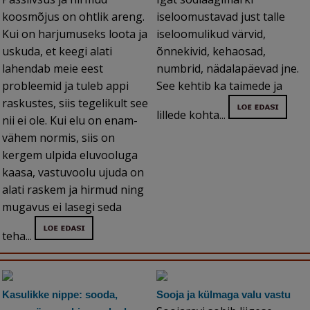
koosmõjus on ohtlik areng.
iseloomustavad just talle
Kui on harjumuseks loota ja
iseloomulikud värvid,
uskuda, et keegi alati
õnnekivid, kehaosad,
lahendab meie eest
numbrid, nädalapäevad jne.
probleemid ja tuleb appi
See kehtib ka taimede ja
raskustes, siis tegelikult see
lillede kohta...
nii ei ole. Kui elu on enam-
vähem normis, siis on
kergem ulpida eluvooluga
kaasa, vastuvoolu ujuda on
alati raskem ja hirmud ning
mugavus ei lasegi seda
teha...
Kasulikke nippe: sooda,
Sooja ja külmaga valu vastu