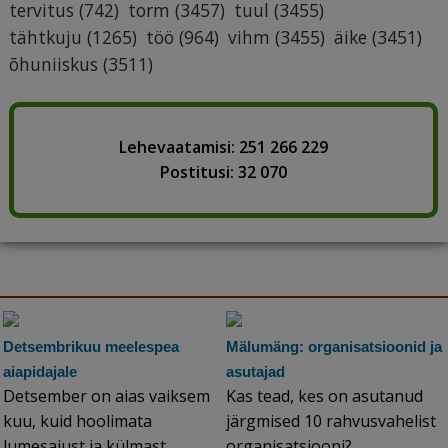
tervitus
(742)
torm
(3457)
tuul
(3455)
tähtkuju
(1265)
töö
(964)
vihm
(3455)
äike
(3451)
õhuniiskus
(3511)
Lehevaatamisi: 251 266 229
Postitusi: 32 070
Detsembrikuu meelespea
Mälumäng: organisatsioonid ja
aiapidajale
asutajad
Detsember on aias vaiksem
Kas tead, kes on asutanud
kuu, kuid hoolimata
järgmised 10 rahvusvahelist
lumesajust ja külmast
organisatsiooni?...