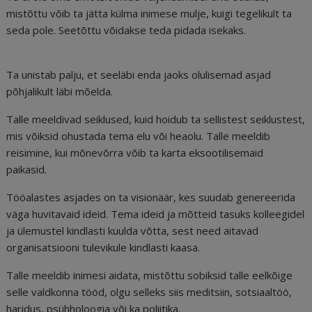
mistõttu võib ta jätta külma inimese mulje, kuigi tegelikult ta
seda pole. Seetõttu võidakse teda pidada isekaks.
Ta unistab palju, et seeläbi enda jaoks olulisemad asjad
põhjalikult läbi mõelda.
Talle meeldivad seiklused, kuid hoidub ta sellistest seiklustest,
mis võiksid ohustada tema elu või heaolu. Talle meeldib
reisimine, kui mõnevõrra võib ta karta eksootilisemaid
paikasid.
Tööalastes asjades on ta visionäär, kes suudab genereerida
väga huvitavaid ideid. Tema ideid ja mõtteid tasuks kolleegidel
ja ülemustel kindlasti kuulda võtta, sest need aitavad
organisatsiooni tulevikule kindlasti kaasa.
Talle meeldib inimesi aidata, mistõttu sobiksid talle eelkõige
selle valdkonna tööd, olgu selleks siis meditsiin, sotsiaaltöö,
haridus, psühholoogia või ka poliitika.