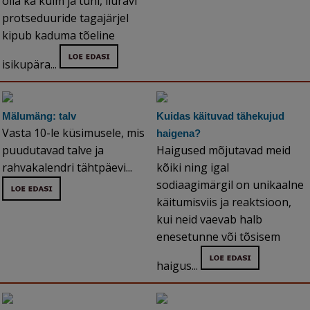
olla ka külm ja tühi, iluravi
protseduuride tagajärjel
kipub kaduma tõeline
isikupära...
Mälumäng: talv
Kuidas käituvad tähekujud
Vasta 10-le küsimusele, mis
haigena?
puudutavad talve ja
Haigused mõjutavad meid
rahvakalendri tähtpäevi...
kõiki ning igal
sodiaagimärgil on unikaalne
käitumisviis ja reaktsioon,
kui neid vaevab halb
enesetunne või tõsisem
haigus...