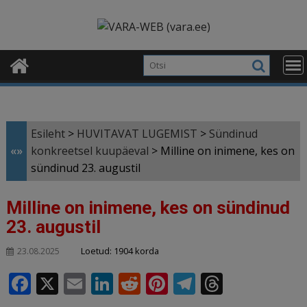
Skip
modal-check
to
content
Esileht
>
HUVITAVAT LUGEMIST
>
Sündinud
«»
konkreetsel kuupäeval
>
Milline on inimene, kes on
sündinud 23. augustil
Milline on inimene, kes on sündinud
23. augustil
Loetud: 1904 korda
23.08.2025
F
X
E
Li
R
Pi
T
T
a
m
n
e
n
el
h