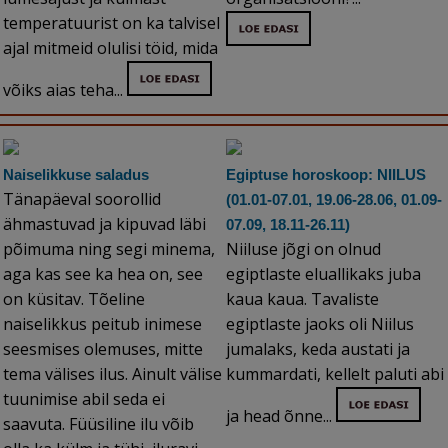
temperatuurist on ka talvisel
ajal mitmeid olulisi töid, mida
võiks aias teha...
Naiselikkuse saladus
Egiptuse horoskoop: NIILUS
Tänapäeval soorollid
(01.01-07.01, 19.06-28.06, 01.09-
ähmastuvad ja kipuvad läbi
07.09, 18.11-26.11)
põimuma ning segi minema,
Niiluse jõgi on olnud
aga kas see ka hea on, see
egiptlaste eluallikaks juba
on küsitav. Tõeline
kaua kaua. Tavaliste
naiselikkus peitub inimese
egiptlaste jaoks oli Niilus
seesmises olemuses, mitte
jumalaks, keda austati ja
tema välises ilus. Ainult välise
kummardati, kellelt paluti abi
tuunimise abil seda ei
ja head õnne...
saavuta. Füüsiline ilu võib