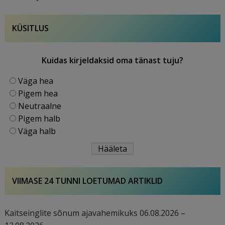
KÜSITLUS
Kuidas kirjeldaksid oma tänast tuju?
Väga hea
Pigem hea
Neutraalne
Pigem halb
Väga halb
VIIMASE 24 TUNNI LOETUMAD ARTIKLID
Kaitseinglite sõnum ajavahemikuks 06.08.2026 –