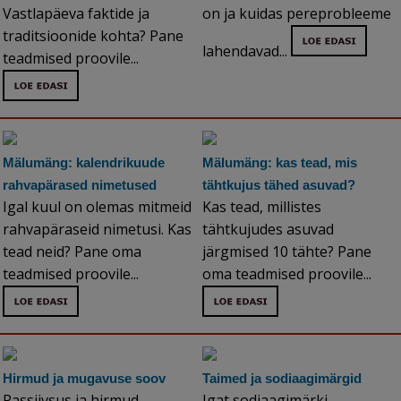
Vastlapäeva faktide ja
on ja kuidas pereprobleeme
traditsioonide kohta? Pane
lahendavad...
teadmised proovile...
Mälumäng: kalendrikuude
Mälumäng: kas tead, mis
rahvapärased nimetused
tähtkujus tähed asuvad?
Igal kuul on olemas mitmeid
Kas tead, millistes
rahvapäraseid nimetusi. Kas
tähtkujudes asuvad
tead neid? Pane oma
järgmised 10 tähte? Pane
teadmised proovile...
oma teadmised proovile...
Hirmud ja mugavuse soov
Taimed ja sodiaagimärgid
Passiivsus ja hirmud
Igat sodiaagimärki