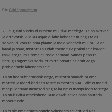
c
ai
k
d
te
e
r
Pilt:
Gabi / pixabay.com
e
l
e
di
r
g
e
b
dI
t
e
ra
a
o
n
st
m
d
23. augustil sündinud inimene muutliku meelega. Ta on aktiivne
o
s
ja ettevõtlik, kuid kui asjad ei lähe koheselt nii nagu ta oli
soovinud, võib ta oma plaane ja ideid koheselt muuta. Ta on
k
kaval ja osav, mistõttu suudab toime tulla praktiliselt kõikide
raskustega, mis tema eluteele satuvad. Samas peab ta
tihtilugu õigemaks seda, et mitte raisata asjatult aega
probleemide lahendamisele.
Ta on hea suhtlemisoskusega, mistõttu suudab ta oma
mõtted ja ideed kindlasti teiste inimesteni viia. Talle ei meeldi
manipuleerivad inimesed ning ta ka ise ei manipuleeri teistega.
Ta on küllaltki otsekohene, kuid oskab selles osas säilitada
mõõdutunde.
Ta ei ole oma emotsioonide väljendamisel eriti edukas,