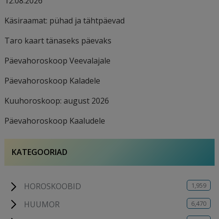
12.08.2026
Käsiraamat: pühad ja tähtpäevad
Taro kaart tänaseks päevaks
Päevahoroskoop Veevalajale
Päevahoroskoop Kaladele
Kuuhoroskoop: august 2026
Päevahoroskoop Kaaludele
KATEGOORIAD
1,959
HOROSKOOBID
6,470
HUUMOR