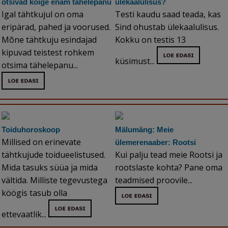
otsivad kõige enam tähelepanu
ülekaalulisus?
Igal tähtkujul on oma
Testi kaudu saad teada, kas
eripärad, pahed ja voorused.
Sind ohustab ülekaalulisus.
Mõne tähtkuju esindajad
Kokku on testis 13
kipuvad teistest rohkem
küsimust...
otsima tähelepanu...
Toiduhoroskoop
Mälumäng: Meie
Millised on erinevate
ülemerenaaber: Rootsi
tähtkujude toidueelistused.
Kui palju tead meie Rootsi ja
Mida tasuks süüa ja mida
rootslaste kohta? Pane oma
vältida. Milliste tegevustega
teadmised proovile...
köögis tasub olla
ettevaatlik...