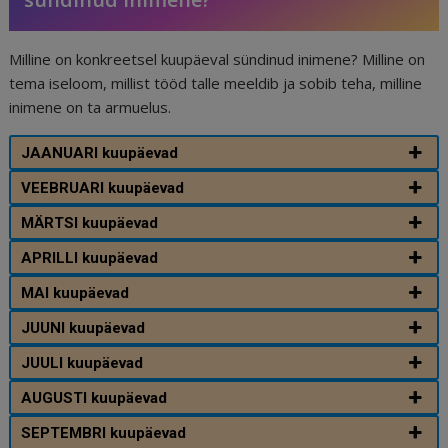
Milline on konkreetsel kuupäeval sündinud inimene? Milline on
tema iseloom, millist tööd talle meeldib ja sobib teha, milline
inimene on ta armuelus.
JAANUARI kuupäevad
VEEBRUARI kuupäevad
MÄRTSI kuupäevad
APRILLI kuupäevad
MAI kuupäevad
JUUNI kuupäevad
JUULI kuupäevad
AUGUSTI kuupäevad
SEPTEMBRI kuupäevad