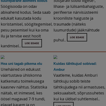
Soojaravi sobib liigese-,
suurepärane abimees kodus
Söögisooda on odav
lihase- ja lülisambahaiguste,
abivahend kodus. Seda saab
perifeerse närvisüsteemi
edukalt kasutada kodu
krooniliste haiguste ja
koristamisel, söögitegemisel,
traumade (näiteks
pesu pesemisel kui ka oma
luumurdude) jääknähtude
ilu ja tervise eest hoolt
puhul...
kandmisel...
Hea uni tagab pikema elu
Kuidas tähtkujud sobivad:
Unehäired on edukust
Ambur
väärtustava ühiskonna
Vaatleme, kuidas Amburi
katkematu toimekusega
tähtkuju sobib teiste
kaasnev nähtus. Statistika
tähtkujudega nii armastuses,
näitab, et inimesed, kes
seksuaalselt, sõprussuhetes
öösel magavad 7-9 tundi,
kui ka üldisel suhtlemisel...
elavad kauem ja on