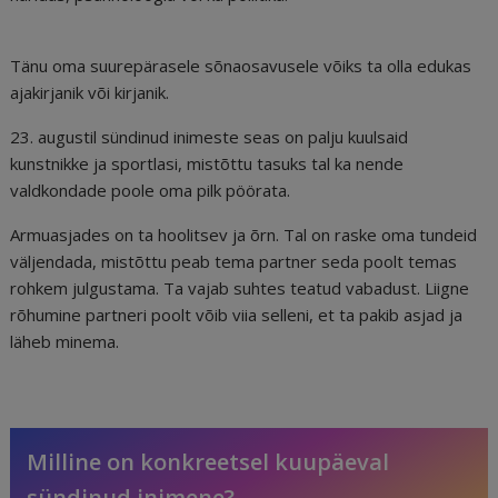
Tänu oma suurepärasele sõnaosavusele võiks ta olla edukas
ajakirjanik või kirjanik.
23. augustil sündinud inimeste seas on palju kuulsaid
kunstnikke ja sportlasi, mistõttu tasuks tal ka nende
valdkondade poole oma pilk pöörata.
Armuasjades on ta hoolitsev ja õrn. Tal on raske oma tundeid
väljendada, mistõttu peab tema partner seda poolt temas
rohkem julgustama. Ta vajab suhtes teatud vabadust. Liigne
rõhumine partneri poolt võib viia selleni, et ta pakib asjad ja
läheb minema.
Milline on konkreetsel kuupäeval
sündinud inimene?