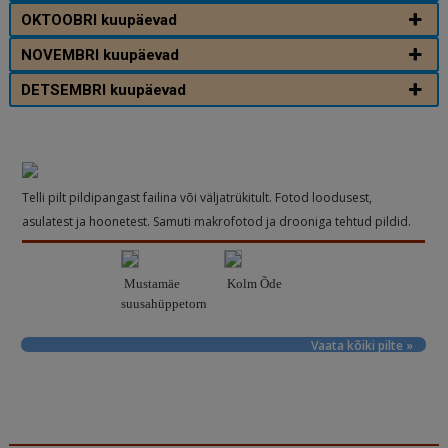
OKTOOBRI kuupäevad
NOVEMBRI kuupäevad
DETSEMBRI kuupäevad
Telli pilt pildipangast failina või väljatrükitult. Fotod loodusest,
asulatest ja hoonetest. Samuti makrofotod ja drooniga tehtud pildid.
Mustamäe
Kolm Õde
suusahüppetorn
Vaata kõiki pilte »