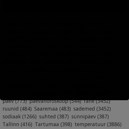
MÄRKSÕNAD
ajalugu
(451)
amet
(609)
anekdoot
(1054)
armastus
(1053)
astroloogia
(1438)
Eesti
(2218)
ehitis
(2008)
ennustus
(1442)
esoteerika
(2435)
Harjumaa
(467)
hoone
(1464)
horoskoop
(1517)
huumor
(1119)
ilm
(5389)
ilmaennustus
(3454)
ilmateade
(1561)
inimene
(489)
iseloom
(498)
Kuu
(727)
kuufaas
(557)
kuupäev
(6679)
käsiraamat
(6709)
lumi
(3474)
maja
(1193)
mälumäng
(412)
nali
(1120)
nimepäev
(6877)
nimi
(6748)
nädalapäev
(743)
pildimäng
(4871)
päev
(773)
päevahoroskoop
(544)
rahe
(3452)
ruunid
(484)
Saaremaa
(483)
sademed
(3452)
sodiaak
(1266)
suhted
(387)
sünnipäev
(387)
Tallinn
(416)
Tartumaa
(398)
temperatuur
(3886)