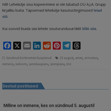
NB! Lehekülje sisu kopeerimine ei ole lubatud OÜ A.J.A. Grupp
kirjaliku loata. Täpsemad lehekülje kasutustingimused
leiad
.
siit
Kui soovid lisada siia lehele sisuturundusartiklit
.
kliki siia
F
X
E
Li
R
Pi
T
T
a
m
n
e
n
el
h
,
,
,
Sündinud konkreetsel kuupäeval
23 august
amet
armastus
c
ai
k
d
te
e
r
,
,
,
,
inimene
iseloom
sünnikuupäev
sünnipäev
töö
e
l
e
di
r
g
e
b
dI
t
e
ra
a
Navigeerimine
o
n
st
m
d
Seotud postitused
o
s
k
Milline on inimene, kes on sündinud 5. augustil