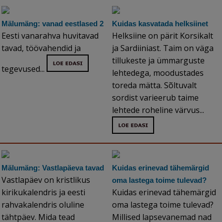
Mälumäng: vanad eestlased 2
Kuidas kasvatada helksiinet
Eesti vanarahva huvitavad
Helksiine on pärit Korsikalt
tavad, töövahendid ja
ja Sardiiniast. Taim on väga
tillukeste ja ümmarguste
tegevused...
lehtedega, moodustades
toreda mätta. Sõltuvalt
sordist varieerub taime
lehtede roheline värvus...
Mälumäng: Vastlapäeva tavad
Kuidas erinevad tähemärgid
Vastlapäev on kristlikus
oma lastega toime tulevad?
kirikukalendris ja eesti
Kuidas erinevad tähemärgid
rahvakalendris oluline
oma lastega toime tulevad?
tähtpäev. Mida tead
Millised lapsevanemad nad