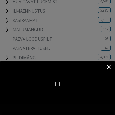
4,684
HUVITAVAT LUGEMIST
5,380
ILMAENNUSTUS
7,138
KÄSIRAAMAT
412
MÄLUMÄNGUD
105
PÄEVA LOODUSPILT
742
PÄEVATERVITUSED
4,871
PILDIMÄNG
✕
114
TESTID
6
UUDISED
8
VARA-WEB
190
YOUTUBE KANALI VIDEOD