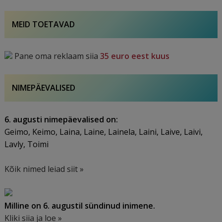
sündinud
3.
MEID TOETAVAD
augustil
Pane oma reklaam siia
35 euro eest kuus
NIMEPÄEVALISED
6. augusti nimepäevalised on:
Geimo, Keimo, Laina, Laine, Lainela, Laini, Laive, Laivi,
Lavly, Toimi
Kõik nimed leiad siit »
Milline on 6. augustil sündinud inimene.
Kliki siia ja loe »