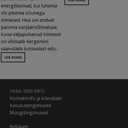
energilisemad, kui lühema
või pikema ööunega
inimesed. Hea uni andvat
parema karjäärivõimaluse,
kuna väljapuhanud inimesel
on võimalik kergemini
saavutada kutsealast edu...
VARA-WEB INFO
Kontaktinfo ja kliendiabi
Kasutustingimused
Müügitingimused
Reklaam