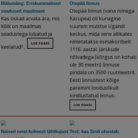
Mälumäng: Eriskummalised
Otepää linnus
Otepää linnus (vana nimega
seadused maailmast
Kas oskad arvata ära, mis
Karupea) oli kunagine
kõik on maailmas
suurem muistse Ugandi
seadustega lubatud ja
keskus, mida vene allikates
nimetatakse esmakordselt
keelatud?...
1116. aastal. Järskude
nõlvadega (kõrgus on kohati
üle 30 meetri) linnuse
pindala on 3500 ruutmeetrit.
Eesti linnustest kõige
paremini looduslikult
kindlustatud linnus...
Naised neist kolmest tähtkujust
Test: kas Sind ohustab