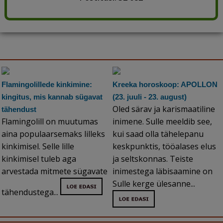
Flamingolillede kinkimine:
Kreeka horoskoop: APOLLON
kingitus, mis kannab sügavat
(23. juuli - 23. august)
Oled särav ja karismaatiline
tähendust
Flamingolill on muutumas
inimene. Sulle meeldib see,
aina populaarsemaks lilleks
kui saad olla tähelepanu
kinkimisel. Selle lille
keskpunktis, tööalases elus
kinkimisel tuleb aga
ja seltskonnas. Teiste
arvestada mitmete sügavate
inimestega läbisaamine on
Sulle kerge ülesanne...
tähendustega...