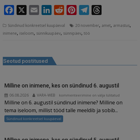
F
X
E
Li
R
Pi
T
T
a
m
n
e
n
el
h
,
,
,
Sündinud konkreetsel kuupäeval
20 november
amet
armastus
c
ai
k
d
te
e
r
,
,
,
,
inimene
iseloom
sünnikuupäev
sünnipäev
töö
e
l
e
di
r
g
e
b
dI
t
e
ra
a
Navigeerimine
o
n
st
m
d
Seotud postitused
o
s
k
Milline on inimene, kes on sündinud 6. augustil
06.08.2026
VARA-WEB
Milline
kommenteerimine on välja lülitatud
Milline on 6. augustil sündinud inimene? Milline on
on
inimene,
tema iseloom, millist tööd talle meeldib ja sobib...
kes
Sündinud konkreetsel kuupäeval
on
sündinud
6.
Milline on inimene, kes on sündinud 5. augustil