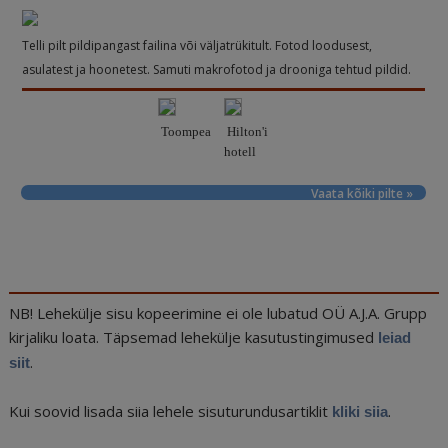
Telli pilt pildipangast failina või väljatrükitult. Fotod loodusest,
asulatest ja hoonetest. Samuti makrofotod ja drooniga tehtud pildid.
Toompea
Hilton'i
hotell
Vaata kõiki pilte »
NB! Lehekülje sisu kopeerimine ei ole lubatud OÜ A.J.A. Grupp
kirjaliku loata. Täpsemad lehekülje kasutustingimused
leiad
.
siit
Kui soovid lisada siia lehele sisuturundusartiklit
.
kliki siia