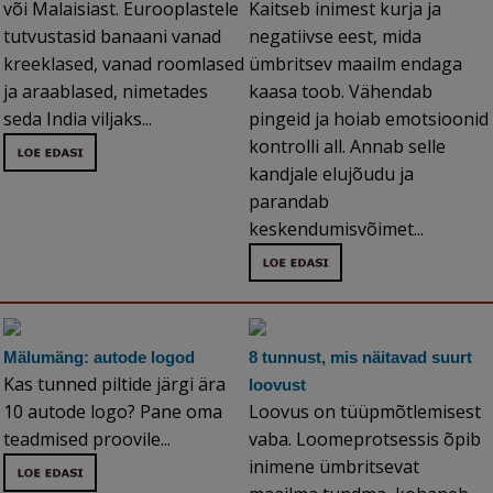
või Malaisiast. Eurooplastele
Kaitseb inimest kurja ja
tutvustasid banaani vanad
negatiivse eest, mida
kreeklased, vanad roomlased
ümbritsev maailm endaga
ja araablased, nimetades
kaasa toob. Vähendab
seda India viljaks...
pingeid ja hoiab emotsioonid
kontrolli all. Annab selle
kandjale elujõudu ja
parandab
keskendumisvõimet...
Mälumäng: autode logod
8 tunnust, mis näitavad suurt
Kas tunned piltide järgi ära
loovust
10 autode logo? Pane oma
Loovus on tüüpmõtlemisest
teadmised proovile...
vaba. Loomeprotsessis õpib
inimene ümbritsevat