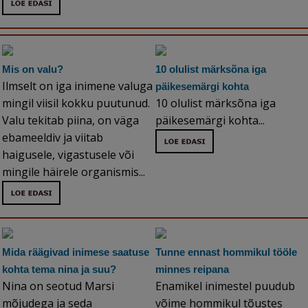
Mis on valu?
10 olulist märksõna iga
Ilmselt on iga inimene valuga
päikesemärgi kohta
mingil viisil kokku puutunud.
10 olulist märksõna iga
Valu tekitab piina, on väga
päikesemärgi kohta...
ebameeldiv ja viitab
haigusele, vigastusele või
mingile häirele organismis...
Mida räägivad inimese saatuse
Tunne ennast hommikul tööle
kohta tema nina ja suu?
minnes reipana
Nina on seotud Marsi
Enamikel inimestel puudub
mõjudega ja seda
võime hommikul tõustes