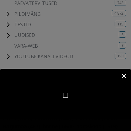
742
PÄEVATERVITUSED
4,872
PILDIMÄNG
115
TESTID
6
UUDISED
8
VARA-WEB
190
YOUTUBE KANALI VIDEOD
✕
MÄRKSÕNAD
ajalugu
(451)
amet
(609)
anekdoot
(1054)
armastus
(1053)
astroloogia
(1440)
Eesti
(2220)
ehitis
(2008)
ennustus
(1442)
esoteerika
(2436)
Harjumaa
(467)
hoone
(1464)
horoskoop
(1519)