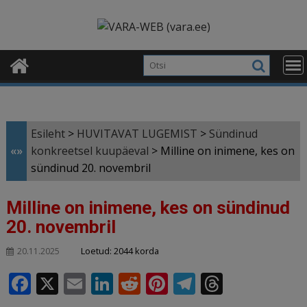
Skip
modal-check
to
content
Esileht
>
HUVITAVAT LUGEMIST
>
Sündinud
«»
konkreetsel kuupäeval
>
Milline on inimene, kes on
sündinud 20. novembril
Milline on inimene, kes on sündinud
20. novembril
Loetud: 2044 korda
20.11.2025
F
X
E
Li
R
Pi
T
T
a
m
n
e
n
el
h