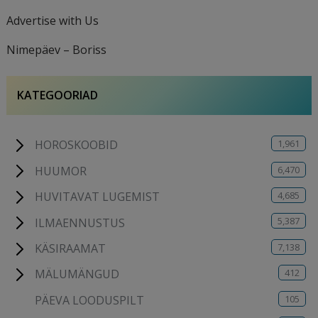
Advertise with Us
Nimepäev – Boriss
KATEGOORIAD
1,961
HOROSKOOBID
6,470
HUUMOR
4,685
HUVITAVAT LUGEMIST
5,387
ILMAENNUSTUS
7,138
KÄSIRAAMAT
412
MÄLUMÄNGUD
105
PÄEVA LOODUSPILT