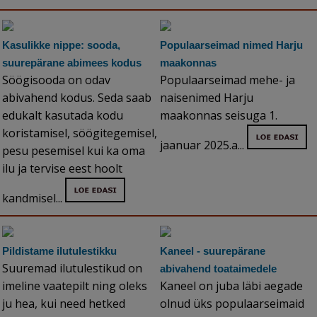
Kasulikke nippe: sooda,
Populaarseimad nimed Harju
suurepärane abimees kodus
maakonnas
Söögisooda on odav
Populaarseimad mehe- ja
abivahend kodus. Seda saab
naisenimed Harju
edukalt kasutada kodu
maakonnas seisuga 1.
koristamisel, söögitegemisel,
jaanuar 2025.a...
pesu pesemisel kui ka oma
ilu ja tervise eest hoolt
kandmisel...
Pildistame ilutulestikku
Kaneel - suurepärane
Suuremad ilutulestikud on
abivahend toataimedele
imeline vaatepilt ning oleks
Kaneel on juba läbi aegade
ju hea, kui need hetked
olnud üks populaarseimaid