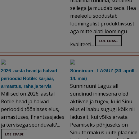
maailma tundma, kohaneb
sellega ja muudab seda. Hea
meeleolu soodustab
loomingulist produktiivsust,
aga mitte alati loomingu
kvaliteeti...
2026. aasta head ja halvad
Sünniruun - LAGUZ (30. aprill -
perioodid Rotile: karjäär,
14. mai)
Sünniruuni Laguz all
armastus, raha ja tervis
Millised on 2026. aastal
sündinud inimesena oled
Rotile head ja halvad
aktiivne ja tugev, kuid Sinu
perioodid tööalases elus,
elus ei laabu sugugi kõik nii
armastuses, finantsasjades
ladusalt, kui võiks arvata.
ja tervisega seonduvalt?...
Peamiseks põhjuseks on
Sinu tormakus uute plaanide