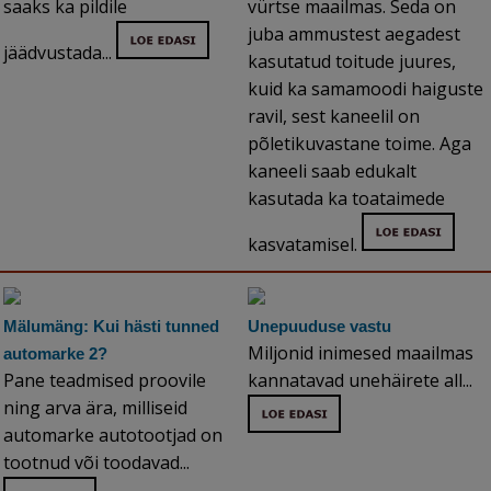
saaks ka pildile
vürtse maailmas. Seda on
juba ammustest aegadest
jäädvustada...
kasutatud toitude juures,
kuid ka samamoodi haiguste
ravil, sest kaneelil on
põletikuvastane toime. Aga
kaneeli saab edukalt
kasutada ka toataimede
kasvatamisel.
Mälumäng: Kui hästi tunned
Unepuuduse vastu
Miljonid inimesed maailmas
automarke 2?
Pane teadmised proovile
kannatavad unehäirete all...
ning arva ära, milliseid
automarke autotootjad on
tootnud või toodavad...