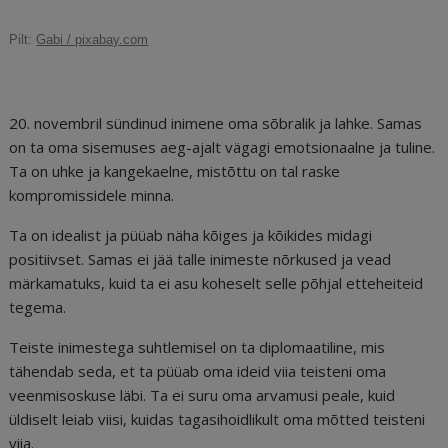
c
ai
k
d
te
e
r
Pilt:
Gabi / pixabay.com
e
l
e
di
r
g
e
b
dI
t
e
ra
a
o
n
st
m
d
20. novembril sündinud inimene oma sõbralik ja lahke. Samas
o
s
on ta oma sisemuses aeg-ajalt vägagi emotsionaalne ja tuline.
Ta on uhke ja kangekaelne, mistõttu on tal raske
k
kompromissidele minna.
Ta on idealist ja püüab näha kõiges ja kõikides midagi
positiivset. Samas ei jää talle inimeste nõrkused ja vead
märkamatuks, kuid ta ei asu koheselt selle põhjal etteheiteid
tegema.
Teiste inimestega suhtlemisel on ta diplomaatiline, mis
tähendab seda, et ta püüab oma ideid viia teisteni oma
veenmisoskuse läbi. Ta ei suru oma arvamusi peale, kuid
üldiselt leiab viisi, kuidas tagasihoidlikult oma mõtted teisteni
viia.