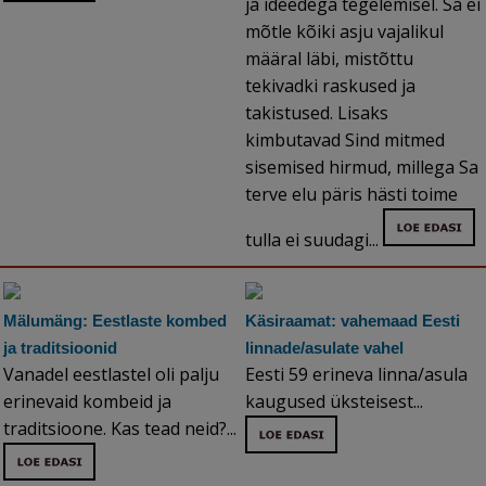
ja ideedega tegelemisel. Sa ei
mõtle kõiki asju vajalikul
määral läbi, mistõttu
tekivadki raskused ja
takistused. Lisaks
kimbutavad Sind mitmed
sisemised hirmud, millega Sa
terve elu päris hästi toime
tulla ei suudagi...
Mälumäng: Eestlaste kombed
Käsiraamat: vahemaad Eesti
ja traditsioonid
linnade/asulate vahel
Vanadel eestlastel oli palju
Eesti 59 erineva linna/asula
erinevaid kombeid ja
kaugused üksteisest...
traditsioone. Kas tead neid?...