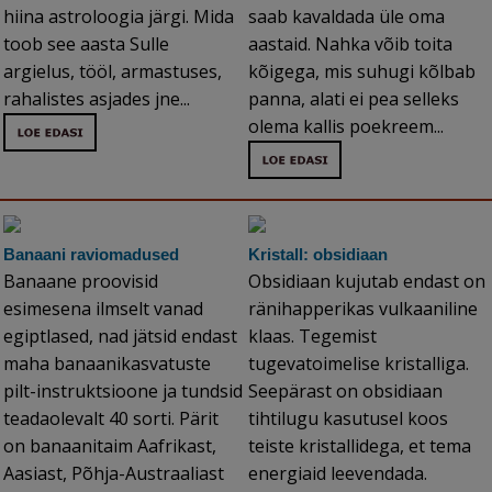
hiina astroloogia järgi. Mida
saab kavaldada üle oma
toob see aasta Sulle
aastaid. Nahka võib toita
argielus, tööl, armastuses,
kõigega, mis suhugi kõlbab
rahalistes asjades jne...
panna, alati ei pea selleks
olema kallis poekreem...
Banaani raviomadused
Kristall: obsidiaan
Banaane proovisid
Obsidiaan kujutab endast on
esimesena ilmselt vanad
ränihapperikas vulkaaniline
egiptlased, nad jätsid endast
klaas. Tegemist
maha banaanikasvatuste
tugevatoimelise kristalliga.
pilt-instruktsioone ja tundsid
Seepärast on obsidiaan
teadaolevalt 40 sorti. Pärit
tihtilugu kasutusel koos
on banaanitaim Aafrikast,
teiste kristallidega, et tema
Aasiast, Põhja-Austraaliast
energiaid leevendada.