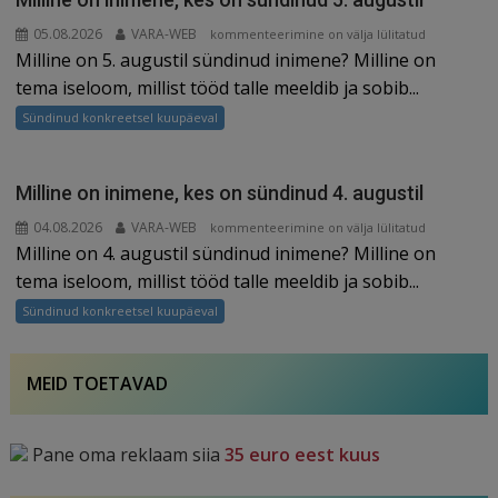
augustil
05.08.2026
VARA-WEB
Milline
kommenteerimine on välja lülitatud
Milline on 5. augustil sündinud inimene? Milline on
on
inimene,
tema iseloom, millist tööd talle meeldib ja sobib...
kes
Sündinud konkreetsel kuupäeval
on
sündinud
5.
Milline on inimene, kes on sündinud 4. augustil
augustil
04.08.2026
VARA-WEB
Milline
kommenteerimine on välja lülitatud
Milline on 4. augustil sündinud inimene? Milline on
on
inimene,
tema iseloom, millist tööd talle meeldib ja sobib...
kes
Sündinud konkreetsel kuupäeval
on
sündinud
4.
MEID TOETAVAD
augustil
Pane oma reklaam siia
35 euro eest kuus