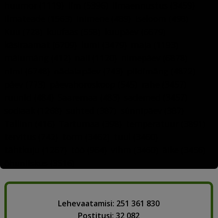
huumor
(1119)
ilm
(5396)
ilmaennustus
(3459)
ilmateade
(1563)
inimene
(489)
iseloom
(498)
Kuu
(728)
kuufaas
(558)
kuupäev
(6679)
käsiraamat
(6709)
lumi
(3479)
maja
(1193)
mälumäng
(412)
nali
(1120)
nimepäev
(6878)
nimi
(6748)
nädalapäev
(743)
pildimäng
(4872)
päev
(773)
päevahoroskoop
(545)
rahe
(3457)
ruunid
(484)
Saaremaa
(483)
sademed
(3457)
sodiaak
(1268)
suhted
(387)
sünnipäev
(387)
Tallinn
(416)
Tartumaa
(398)
temperatuur
(3891)
tervitus
(742)
torm
(3462)
tuul
(3460)
tähtkuju
(1267)
töö
(964)
vihm
(3460)
äike
(3456)
õhuniiskus
(3516)
Lehevaatamisi: 251 361 830
Postitusi: 32 082