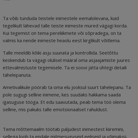
Ta võib tunduda teistele inimestele eemalolevana, kuid
tegelikult lähevad talle teiste inimeste mured vägagi korda.
Kui tegemist on tema pereliikmete või sõpradega, on ta
valmis ka nende inimeste heaolu eest kirglikult võitlema.
Talle meeldib kõiki asju suunata ja kontrollida. Seetõttu
keskendub ta vägagi olulisel määral oma asjaajamiste juures
ettevalmistuste tegemisele. Ta ei soovi jätta ühtegi detaili
tähelepanuta.
Ametivalikule pöörab ta oma elu jooksul suurt tähelepanu. Ta
pole sugugi selline inimene, kes suudaks hakkama saada
igasuguse tööga. Et edu saavutada, peab tema töö olema
selline, mis pakuks talle emotsionaalset rahuldust.
Tema mõttemaailm töötab paljudest inimestest kiiremini,
sellega loob ta endale mitmesuguseid eeliseid ja võimalusi.