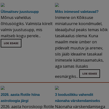
Ülimaitsev juustusupp
Miks inimesed valetavad?
Mõnus vaheldus
Inimene on Kõiksuse
õhtusöögiks. Valmista kiirelt
miniatuurne koondmudel,
valmiv juustusupp, mis
ideaaljuhul peaks temas kõik
maitseb kogu perele...
tasakaalus olema. Kuna
maailm meie ümber on
pidevalt muutuv ja arenev,
siis jääb ideaalne tasakaal
inimesele kättesaamatuks,
aga samas ilusaks
eesmärgiks...
2026. aasta Rotile hiina
3 looduslikku vahendit
astroloogia järgi
näonaha värskendamiseks
2026. aasta horoskoop Rotile
Näonaha värskendamisega