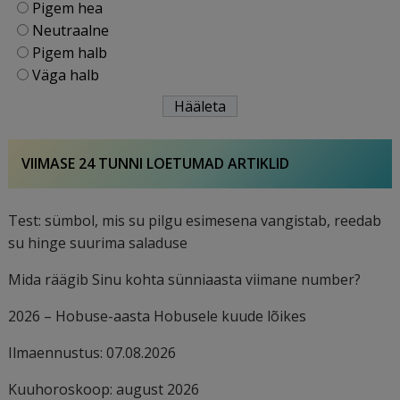
Pigem hea
Neutraalne
Pigem halb
Väga halb
VIIMASE 24 TUNNI LOETUMAD ARTIKLID
Test: sümbol, mis su pilgu esimesena vangistab, reedab
su hinge suurima saladuse
Mida räägib Sinu kohta sünniaasta viimane number?
2026 – Hobuse-aasta Hobusele kuude lõikes
Ilmaennustus: 07.08.2026
Kuuhoroskoop: august 2026