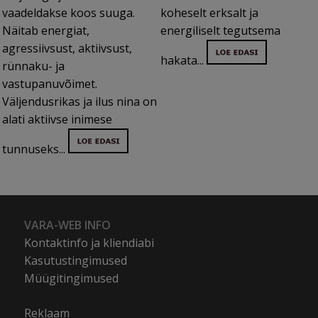
vaadeldakse koos suuga.
koheselt erksalt ja
Näitab energiat,
energiliselt tegutsema
agressiivsust, aktiivsust,
hakata...
rünnaku- ja
vastupanuvõimet.
Väljendusrikas ja ilus nina on
alati aktiivse inimese
tunnuseks...
VARA-WEB INFO
Kontaktinfo ja kliendiabi
Kasutustingimused
Müügitingimused
Reklaam